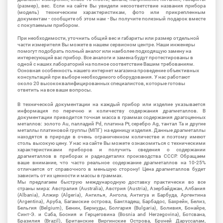
(размер), вес. Если на сайте Вы увидели несоответствие названия прибора
(модель) техническим характеристикам, фото или прикрепленным
документам - сообщите об этом нам - Вы получите полезный подарок вместе
с покупаемым прибором.
При необходимости, уточнить общий вес и габариты или размер отдельной
части измерителя Вы можете в нашем сервисном центре. Наши инженеры
помогут подобрать полный аналог или наиболее подходящую замену на
интересующий вас прибор. Все аналоги и замена будут протестированы в
одной с наших лабораторий на полное соответствие Вашим требованиям.
Основная особенность нашего интернет магазина проведение объективных
консультаций при выборе необходимого оборудования. У нас работают
около 20 высококвалифицированных специалистов, которые готовы
ответить на все ваши вопросы.
В технической документации на каждый прибор или изделие указывается
информация по перечню и количеству содержания драгметаллов. В
документации приводится точная масса в граммах содержания драгоценных
металлов: золото Au, палладий Pd, платина Pt, серебро Ag, тантал Ta и другие
металлы платиновой группы (МПГ) на единицу изделия. Данные драгметаллы
находятся в природе в очень ограниченном количестве и поэтому имеют
столь высокую цену. У нас на сайте Вы можете ознакомиться с техническими
характеристиками приборов и получить сведения о содержании
драгметаллов в приборах и радиодеталях производства СССР. Обращаем
ваше внимание, что часто реальное содержание драгметаллов на 10-25%
отличается от справочного в меньшую сторону! Цена драгметаллов будет
зависить от их ценности и массы в граммах.
Мы предлагаем быструю международную доставку практически во все
страны мира: Австралия (Australia), Австрия (Austria), Азербайджан, Албания
(Albania), Алжир (Algeria), Ангилья, Ангола, Антигуа и Барбуда, Аргентина
(Argentina), Аруба, Багамские острова, Бангладеш, Барбадос, Бахрейн, Белиз,
Бельгия (Belgium), Бенин, Бермуды, Болгария (Bulgaria), Боливия, Бонайре,
Синт-Э. и Саба, Босния и Герцеговина (Bosnia and Herzegovina), Ботсвана,
Бразилия (Brazil), Британские Виргинские Острова, Бруней Даруссалам,