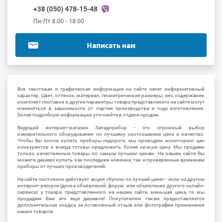
+38 (050) 478-15-48
Пн-Пт 8:00 - 18:00
Написать нам
Вся текстовая и графическая информация на сайте несет информативный
характер. Цвет, оттенок, материал, геометрические размеры, вес, содержание,
комплект поставки и другие параметры товара представленого на сайте могут
изменяться в зависимости от партии производства и года изготовления.
Более подробную информацию уточняйте в отделе продаж.
Ведущий интернет-магазин Западприбор - это огромный выбор
измерительного оборудования по лучшему соотношению цена и качество.
Чтобы Вы могли купить приборы недорого, мы проводим мониторинг цен
конкурентов и всегда готовы предложить более низкую цену. Мы продаем
только качественные товары по самым лучшим ценам. На нашем сайте Вы
можете дешево купить как последние новинки, так и проверенные временем
приборы от лучших производителей.
На сайте постоянно действует акция «Куплю по лучшей цене» - если на другом
интернет-ресурсе (доска объявлений, форум, или объявление другого онлайн-
сервиса) у товара, представленного на нашем сайте, меньшая цена, то мы
продадим Вам его еще дешевле! Покупателям также предоставляется
дополнительная скидка за оставленный отзыв или фотографии применения
наших товаров.