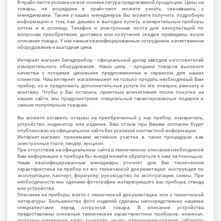
В прайс-листе указана не вся номенклатура предлагаемой продукции. Цены на
товары, не вошедшие в прайс-лист можете узнать, связавшись с
менеджерами. Также у наших менеджеров Вы можете получить подробную
информацию о том, как дешево и выгодно купить измерительные приборы
оптом и в розницу. Телефон и электронная почта для консультаций по
вопросам приобретения, доставки или получения скидки приведены возле
описания товара. У нас самые квалифицированные сотрудники, качественное
оборудование и выгодная цена.
Интернет магазин Западприбор - официальный дилер заводов изготовителей
измерительного оборудования. Наша цель - продажа товаров высокого
качества с лучшими ценовыми предложениями и сервисом для наших
клиентов. Наш интернет магазинможет не только продать необходимый Вам
прибор, но и предложить дополнительные услуги по его поверке, ремонту и
монтажу. Чтобы у Вас остались приятные впечатления после покупки на
нашем сайте, мы предусмотрели специальные гарантированные подарки к
самым популярным товарам.
Вы можете оставить отзывы на приобретенный у нас прибор, измеритель,
устройство, индикатор или изделие. Ваш отзыв при Вашем согласии будет
опубликован на официальном сайте без указания контактной информации.
Интернет-магазин принимаем активное участие в таких процедурах как
электронные торги, тендер, аукцион.
При отсутствии на официальном сайте в техническом описании необходимой
Вам информации о приборе Вы всегда можете обратиться к нам за помощью.
Наши квалифицированные менеджеры уточнят для Вас технические
характеристики на прибор из его технической документации: инструкция по
эксплуатации, паспорт, формуляр, руководство по эксплуатации, схемы. При
необходимости мы сделаем фотографии интересующего вас прибора, стенда
или устройства.
Описание на приборы взято с технической документации или с технической
литературы. Большинство фото изделий сделаны непосредственно нашими
специалистами перед отгрузкой товара. В описании устройства
предоставлены основные технические характеристики приборов: номинал,
диапазон измерения, класс точности, шкала, напряжение питания, габариты