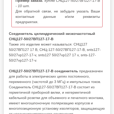
Пример заказа:
куплю СНЦ127-50/27ВП127-17-В
- 10 шт.
Для обратной связи, не забудьте указать Ваши
контактные данные и/или реквизиты
предприятия.
Соединитель цилиндрический низкочастотный
СНЦ127-50/27ВП127-17-В
Также это изделие может называться: СНЦ127
50/27ВП127 17 В, СНЦ-127-50/27ВП127-17-В, snts127-
50/27vp127-17-v, snts127 50/27vp127 17 v, snts-127-
50/27vp127-17-v.
СНЦ127-50/27ВП127-17-В соединитель
предназначен
для работы в электрических цепях постоянного,
переменного (частотой до 3 МГц) и импульсных токов.
Соединитель СНЦ127-50/27ВП127-17-В состоит из
герметичной приборной вилки, и негерметичной
кабельной розетки для объемного и печатного монтажа,
имеют многошпоночную поляризацию корпусов и
многопозиционную установку изоляторов, защищающую
от несанкционированного сочленения.