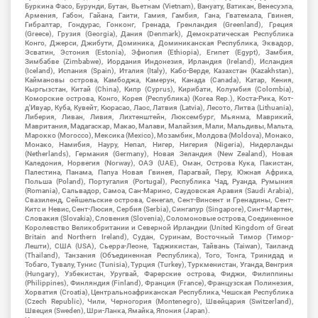
Буркина Фасо, Бурунди, Бутан, Вьетнам (Vietnam), Вануату, Ватикан, Венесуэла,
Армения, Габон, Гайана, Гаити, Гамия, Гамбия, Гана, Гватемала, Гвинея,
Гибралтар, Гондурас, Гонконг, Гренада, Гренландия (Greenland), Греция
(Greece), Грузия (Georgia), Дания (Denmark), Демократическая Республика
Конго, Джерси, Джибути, Доминика, Доминиканская Республика, Эквадор,
Эсватин, Эстония (Estonia), Эфиопия (Ethiopia), Египет (Egypt), Замбия,
Зимбабве (Zimbabwe), Иордания Индонезия, Ирландия (Ireland), Исландия
(Iceland), Испания (Spain), Италия (Italy), Кабо-Верде, Казахстан (Kazakhstan),
Каймановы острова, Камбоджа, Камерун, Канада (Canada), Катар, Кения,
Кыргызстан, Китай (China), Кипр (Cyprus), Кирибати, Колумбия (Colombia),
Коморские острова, Конго, Корея (Республика) (Korea Rep.), Коста-Рика, Кот-
д'Ивуар, Куба, Кувейт, Кюрасао, Лаос, Латвия (Latvia), Лесото, Литва (Lithuania),
Либерия, Ливан, Ливия, Лихтенштейн, Люксембург, Мьянма, Маврикий,
Мавритания, Мадагаскар, Макао, Малави, Малайзия, Мали, Мальдивы, Мальта,
Марокко (Morocco), Мексика (Mexico), Мозамбик, Молдова (Moldova), Монако,
Монако, Намибия, Науру, Непал, Нигер, Нигерия (Nigeria), Нидерланды
(Netherlands), Германия (Germany), Новая Зеландия (New Zealand), Новая
Каледония, Норвегия (Norway), ОАЭ (UAE), Оман, Острова Кука, Пакистан,
Палестина, Панама, Папуа Новая Гвинея, Парагвай, Перу, Южная Африка,
Польша (Poland), Португалия (Portugal), Республика Чад, Руанда, Румыния
(Romania), Сальвадор, Самоа, Сан-Марино, Саудовская Аравия (Saudi Arabia),
Свазиленд, Сейшельские острова, Сенегал, Сент-Винсент и Гренадины, Сент-
Китс и Невис, Сент-Люсия, Сербия (Serbia), Сингапур (Singapore), Синт-Мартен,
Словакия (Slovakia), Словения (Slovenia), Соломоновые острова, Соединенное
Королевство Великобритании и Северной Ирландии (United Kingdom of Great
Britain and Northern Ireland), Судан, Суринам, Восточный Тимор (Тимор-
Лешти), США (USA), Сьерра-Леоне, Таджикистан, Тайвань (Taiwan), Таиланд
(Thailand), Танзания (Объединенная Республика), Того, Тонга, Тринидад и
Тобаго, Тувалу, Тунис (Tunisia), Турция (Turkey), Туркменистан, Уганда, Венгрия
(Hungary), Узбекистан, Уругвай, Фарерские острова, Фиджи, Филиппины
(Philippines), Финляндия (Finland), Франция (France), Французская Полинезия,
Хорватия (Croatia), Центральноафриканская Республика, Чешская Республика
(Czech Republic), Чили, Черногория (Montenegro), Швейцария (Switzerland),
Швеция (Sweden), Шри-Ланка, Ямайка, Япония (Japan).