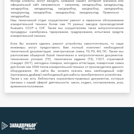
Иногда клиенты могут вводить название нашего интернет магазина или
официальный сайт неправильно - например, западпрыбор, западпрылад,
западпрібор, западприлад, західприбор, західпрібор, захидприбор,
захидприлад, захидпрібор, захидпрыбор, захидпрылад. Правильно -
западприбор.
Наш технический отдел осуществляет ремонт и сервисное обслуживание
измерительной техники более чем 75 разных заводов производителей
бывшего СССР и СНГ. Также мы осуществляем такие метрологические
процедуры: калибровка, тарирование, градуирование, испытание средств
измерительной техники.
Если Вы можете сделать ремонт устройства самостоятельно, то наши
инженеры могут предоставить Вам полный комплект необходимой
технической документации: электрическая схема, ТО, РЭ, ФО, ПС. Также мы
располагаем обширной базой технических и метрологических документов:
технические условия (ТУ), техническое задание (ТЗ), ГОСТ, отраслевой
стандарт (ОСТ), методика поверки, методика аттестации, поверочная схема
для более чем 3500 типов измерительной техники от производителя данного
оборудования. Из сайта Вы можете скачать весь необходимый софт
(программа, драйвер) необходимый для работы приобретенного устройства.
Также у нас есть библиотека нормативно-правовых документов, которые
связаны с нашей сферой деятельности: закон, кодекс, постановление, указ,
временное положение.