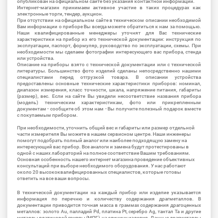
опубликован на официальном сайте без указания контактной информации.
Интернет-магазин принимаем активное участие в таких процедурах как
электронные торги, тендер, аукцион.
При отсутствии на официальном сайте в техническом описании необходимой
Вам информации о приборе Вы всегда можете обратиться к нам за помощью.
Наши квалифицированные менеджеры уточнят для Вас технические
характеристики на прибор из его технической документации: инструкция по
эксплуатации, паспорт, формуляр, руководство по эксплуатации, схемы. При
необходимости мы сделаем фотографии интересующего вас прибора, стенда
или устройства.
Описание на приборы взято с технической документации или с технической
литературы. Большинство фото изделий сделаны непосредственно нашими
специалистами перед отгрузкой товара. В описании устройства
предоставлены основные технические характеристики приборов: номинал,
диапазон измерения, класс точности, шкала, напряжение питания, габариты
(размер), вес. Если на сайте Вы увидели несоответствие названия прибора
(модель) техническим характеристикам, фото или прикрепленным
документам - сообщите об этом нам - Вы получите полезный подарок вместе
с покупаемым прибором.
При необходимости, уточнить общий вес и габариты или размер отдельной
части измерителя Вы можете в нашем сервисном центре. Наши инженеры
помогут подобрать полный аналог или наиболее подходящую замену на
интересующий вас прибор. Все аналоги и замена будут протестированы в
одной с наших лабораторий на полное соответствие Вашим требованиям.
Основная особенность нашего интернет магазина проведение объективных
консультаций при выборе необходимого оборудования. У нас работают
около 20 высококвалифицированных специалистов, которые готовы
ответить на все ваши вопросы.
В технической документации на каждый прибор или изделие указывается
информация по перечню и количеству содержания драгметаллов. В
документации приводится точная масса в граммах содержания драгоценных
металлов: золото Au, палладий Pd, платина Pt, серебро Ag, тантал Ta и другие
металлы платиновой группы (МПГ) на единицу изделия. Данные драгметаллы