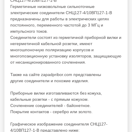
СНЦ127-4/10ВП127-1-В
Герметичные низковольтные сильноточные
электрические соединители СНЦ127-4/10ВП127-1-В
предназначены для работы в электрических цепях
постоянного, переменного частотой до 3 МГц и
импульсного токов.
Соединители состоят из герметичной приборной вилки и
негерметичной кабельной розетки, имеют
многошпоночную поляризацию корпусов и
многопозиционную установку изоляторов, защищающую
от несанкционированного сочленения.
Также на сайте zapadpribor.com представлены
другие
соединители
и
похожие
изделия.
Приборные вилки изготавливаются без кожуха,
кабельные розетки - с прямым кожухом.
Сочленение соединителей - байонетное.
Покрытие контактов - серебро или золото.
Графическое изображение соединителя СНЦ127-
4/10ВП127-1-В представлено ниже: