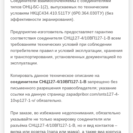
Соединители взаимосочленяемы с соединителями
типов ОНЦ-БС-1(2), выпускаемых по техническим
условиям НКЦС434.410.511ТУ (бР0.364.030ТУ) (без
эффективности экранирования).
Предприятие-изготовитель предоставляет гарантию
соответствия соединителя СНЦ127-4/10ВП127-1-В всем
требованиям технических условий при соблюдении
потребителем правил и условий эксплуатации, хранения
и транспортирования, установленных документацией по
эксплуатации.
Копировать данное техническое описание на
соединители СНЦ127-4/10ВП127-1-В
запрещено без
письменного разрешения правообладателя; указание
ссылки на данную страницу zapadpribor.com/snts127-4-
10vp127-1-v/ обязательно.
При заказе, во избежание недопонимания, обязательно
указывайте не только маркировку соединителя или
разъёма СНЦ127-4/10ВП127-1-В, но и вид контактов –
вилка или розетка (папа или мама), а также вид корпуса