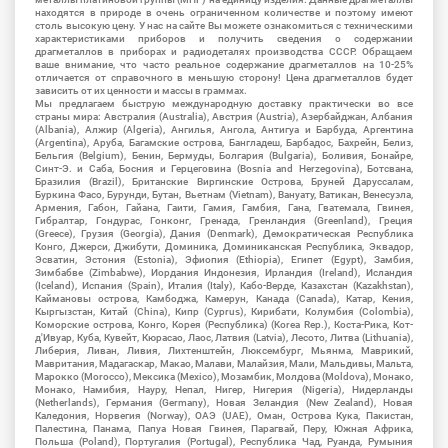
находятся в природе в очень ограниченном количестве и поэтому имеют
столь высокую цену. У нас на сайте Вы можете ознакомиться с техническими
характеристиками приборов и получить сведения о содержании
драгметаллов в приборах и радиодеталях производства СССР. Обращаем
ваше внимание, что часто реальное содержание драгметаллов на 10-25%
отличается от справочного в меньшую сторону! Цена драгметаллов будет
зависить от их ценности и массы в граммах.
Мы предлагаем быструю международную доставку практически во все
страны мира: Австралия (Australia), Австрия (Austria), Азербайджан, Албания
(Albania), Алжир (Algeria), Ангилья, Ангола, Антигуа и Барбуда, Аргентина
(Argentina), Аруба, Багамские острова, Бангладеш, Барбадос, Бахрейн, Белиз,
Бельгия (Belgium), Бенин, Бермуды, Болгария (Bulgaria), Боливия, Бонайре,
Синт-Э. и Саба, Босния и Герцеговина (Bosnia and Herzegovina), Ботсвана,
Бразилия (Brazil), Британские Виргинские Острова, Бруней Даруссалам,
Буркина Фасо, Бурунди, Бутан, Вьетнам (Vietnam), Вануату, Ватикан, Венесуэла,
Армения, Габон, Гайана, Гаити, Гамия, Гамбия, Гана, Гватемала, Гвинея,
Гибралтар, Гондурас, Гонконг, Гренада, Гренландия (Greenland), Греция
(Greece), Грузия (Georgia), Дания (Denmark), Демократическая Республика
Конго, Джерси, Джибути, Доминика, Доминиканская Республика, Эквадор,
Эсватин, Эстония (Estonia), Эфиопия (Ethiopia), Египет (Egypt), Замбия,
Зимбабве (Zimbabwe), Иордания Индонезия, Ирландия (Ireland), Исландия
(Iceland), Испания (Spain), Италия (Italy), Кабо-Верде, Казахстан (Kazakhstan),
Каймановы острова, Камбоджа, Камерун, Канада (Canada), Катар, Кения,
Кыргызстан, Китай (China), Кипр (Cyprus), Кирибати, Колумбия (Colombia),
Коморские острова, Конго, Корея (Республика) (Korea Rep.), Коста-Рика, Кот-
д'Ивуар, Куба, Кувейт, Кюрасао, Лаос, Латвия (Latvia), Лесото, Литва (Lithuania),
Либерия, Ливан, Ливия, Лихтенштейн, Люксембург, Мьянма, Маврикий,
Мавритания, Мадагаскар, Макао, Малави, Малайзия, Мали, Мальдивы, Мальта,
Марокко (Morocco), Мексика (Mexico), Мозамбик, Молдова (Moldova), Монако,
Монако, Намибия, Науру, Непал, Нигер, Нигерия (Nigeria), Нидерланды
(Netherlands), Германия (Germany), Новая Зеландия (New Zealand), Новая
Каледония, Норвегия (Norway), ОАЭ (UAE), Оман, Острова Кука, Пакистан,
Палестина, Панама, Папуа Новая Гвинея, Парагвай, Перу, Южная Африка,
Польша (Poland), Португалия (Portugal), Республика Чад, Руанда, Румыния