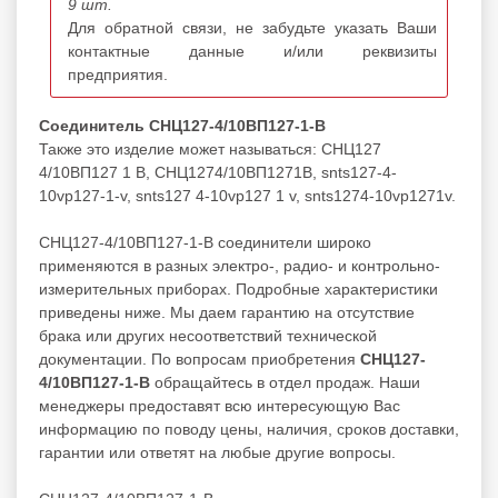
9 шт.
Для обратной связи, не забудьте указать Ваши
контактные данные и/или реквизиты
предприятия.
Соединитель СНЦ127-4/10ВП127-1-В
Также это изделие может называться: СНЦ127
4/10ВП127 1 В, СНЦ1274/10ВП1271В, snts127-4-
10vp127-1-v, snts127 4-10vp127 1 v, snts1274-10vp1271v.
СНЦ127-4/10ВП127-1-В соединители широко
применяются в разных электро-, радио- и контрольно-
измерительных приборах. Подробные характеристики
приведены ниже. Мы даем гарантию на отсутствие
брака или других несоответствий технической
документации. По вопросам приобретения
СНЦ127-
4/10ВП127-1-В
обращайтесь в отдел продаж. Наши
менеджеры предоставят всю интересующую Вас
информацию по поводу цены, наличия, сроков доставки,
гарантии или ответят на любые другие вопросы.