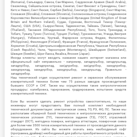
(Romania), Сальвадор, Самоа, Сан-Марино, Саудовская Аравия (Saudi Arabia),
Свазиленд, Сейшельские острова, Сенегал, Сент-Винсент и Гренадины, Сент-
Китс и Невис, Сент-Люсия, Сербия (Serbia), Сингапур (Singapore), Синт-Мартен,
Словакия (Slovakia), Словения (Slovenia), Соломоновые острова, Соединенное
Королевство Великобритании и Северной Ирландии (United Kingdom of Great
Britain and Northern Ireland), Судан, Суринам, Восточный Тимор (Тимор-
Лешти), США (USA), Сьерра-Леоне, Таджикистан, Тайвань (Taiwan), Таиланд
(Thailand), Танзания (Объединенная Республика), Того, Тонга, Тринидад и
Тобаго, Тувалу, Тунис (Tunisia), Турция (Turkey), Туркменистан, Уганда, Венгрия
(Hungary), Узбекистан, Уругвай, Фарерские острова, Фиджи, Филиппины
(Philippines), Финляндия (Finland), Франция (France), Французская Полинезия,
Хорватия (Croatia), Центральноафриканская Республика, Чешская Республика
(Czech Republic), Чили, Черногория (Montenegro), Швейцария (Switzerland),
Швеция (Sweden), Шри-Ланка, Ямайка, Япония (Japan).
Иногда клиенты могут вводить название нашего интернет магазина или
официальный сайт неправильно - например, западпрыбор, западпрылад,
западпрібор, западприлад, західприбор, західпрібор, захидприбор,
захидприлад, захидпрібор, захидпрыбор, захидпрылад. Правильно -
западприбор.
Наш технический отдел осуществляет ремонт и сервисное обслуживание
измерительной техники более чем 75 разных заводов производителей
бывшего СССР и СНГ. Также мы осуществляем такие метрологические
процедуры: калибровка, тарирование, градуирование, испытание средств
измерительной техники.
Если Вы можете сделать ремонт устройства самостоятельно, то наши
инженеры могут предоставить Вам полный комплект необходимой
технической документации: электрическая схема, ТО, РЭ, ФО, ПС. Также мы
располагаем обширной базой технических и метрологических документов:
технические условия (ТУ), техническое задание (ТЗ), ГОСТ, отраслевой
стандарт (ОСТ), методика поверки, методика аттестации, поверочная схема
для более чем 3500 типов измерительной техники от производителя данного
оборудования. Из сайта Вы можете скачать весь необходимый софт
(программа, драйвер) необходимый для работы приобретенного устройства.