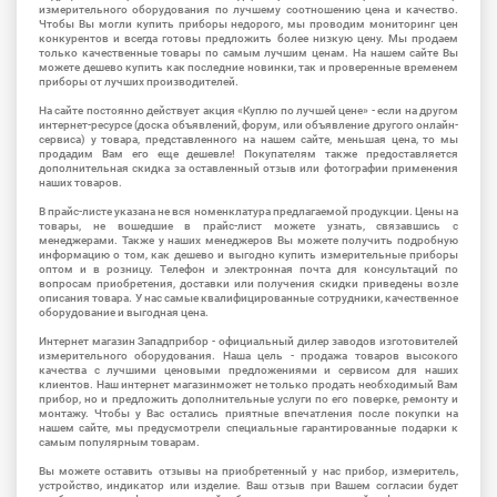
измерительного оборудования по лучшему соотношению цена и качество.
Чтобы Вы могли купить приборы недорого, мы проводим мониторинг цен
конкурентов и всегда готовы предложить более низкую цену. Мы продаем
только качественные товары по самым лучшим ценам. На нашем сайте Вы
можете дешево купить как последние новинки, так и проверенные временем
приборы от лучших производителей.
На сайте постоянно действует акция «Куплю по лучшей цене» - если на другом
интернет-ресурсе (доска объявлений, форум, или объявление другого онлайн-
сервиса) у товара, представленного на нашем сайте, меньшая цена, то мы
продадим Вам его еще дешевле! Покупателям также предоставляется
дополнительная скидка за оставленный отзыв или фотографии применения
наших товаров.
В прайс-листе указана не вся номенклатура предлагаемой продукции. Цены на
товары, не вошедшие в прайс-лист можете узнать, связавшись с
менеджерами. Также у наших менеджеров Вы можете получить подробную
информацию о том, как дешево и выгодно купить измерительные приборы
оптом и в розницу. Телефон и электронная почта для консультаций по
вопросам приобретения, доставки или получения скидки приведены возле
описания товара. У нас самые квалифицированные сотрудники, качественное
оборудование и выгодная цена.
Интернет магазин Западприбор - официальный дилер заводов изготовителей
измерительного оборудования. Наша цель - продажа товаров высокого
качества с лучшими ценовыми предложениями и сервисом для наших
клиентов. Наш интернет магазинможет не только продать необходимый Вам
прибор, но и предложить дополнительные услуги по его поверке, ремонту и
монтажу. Чтобы у Вас остались приятные впечатления после покупки на
нашем сайте, мы предусмотрели специальные гарантированные подарки к
самым популярным товарам.
Вы можете оставить отзывы на приобретенный у нас прибор, измеритель,
устройство, индикатор или изделие. Ваш отзыв при Вашем согласии будет