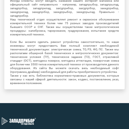
Иногда клиенты могут вводить название нашего интернет магазина или
официальный сайт неправильно - например, западпрыбор, западпрылад,
западпрібор, западприлад, західприбор, західпрібор, захидприбор,
захидприлад, захидпрібор, захидпрыбор, захидпрылад. Правильно -
западприбор.
Наш технический отдел осуществляет ремонт и сервисное обслуживание
измерительной техники более чем 75 разных заводов производителей
бывшего СССР и СНГ. Также мы осуществляем такие метрологические
процедуры: калибровка, тарирование, градуирование, испытание средств
измерительной техники.
Если Вы можете сделать ремонт устройства самостоятельно, то наши
инженеры могут предоставить Вам полный комплект необходимой
технической документации: электрическая схема, ТО, РЭ, ФО, ПС. Также мы
располагаем обширной базой технических и метрологических документов:
технические условия (ТУ), техническое задание (ТЗ), ГОСТ, отраслевой
стандарт (ОСТ), методика поверки, методика аттестации, поверочная схема
для более чем 3500 типов измерительной техники от производителя данного
оборудования. Из сайта Вы можете скачать весь необходимый софт
(программа, драйвер) необходимый для работы приобретенного устройства.
Также у нас есть библиотека нормативно-правовых документов, которые
связаны с нашей сферой деятельности: закон, кодекс, постановление, указ,
временное положение.