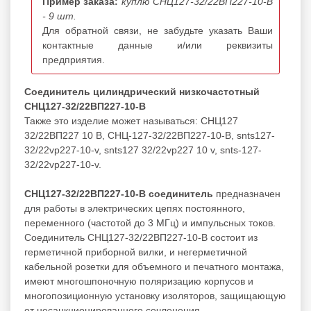
Пример заказа:
куплю СНЦ127-32/22ВП227-10-В
- 9 шт.
Для обратной связи, не забудьте указать Ваши
контактные данные и/или реквизиты
предприятия.
Соединитель цилиндрический низкочастотный
СНЦ127-32/22ВП227-10-В
Также это изделие может называться: СНЦ127
32/22ВП227 10 В, СНЦ-127-32/22ВП227-10-В, snts127-
32/22vp227-10-v, snts127 32/22vp227 10 v, snts-127-
32/22vp227-10-v.
СНЦ127-32/22ВП227-10-В соединитель
предназначен
для работы в электрических цепях постоянного,
переменного (частотой до 3 МГц) и импульсных токов.
Соединитель СНЦ127-32/22ВП227-10-В состоит из
герметичной приборной вилки, и негерметичной
кабельной розетки для объемного и печатного монтажа,
имеют многошпоночную поляризацию корпусов и
многопозиционную установку изоляторов, защищающую
от несанкционированного сочленения.