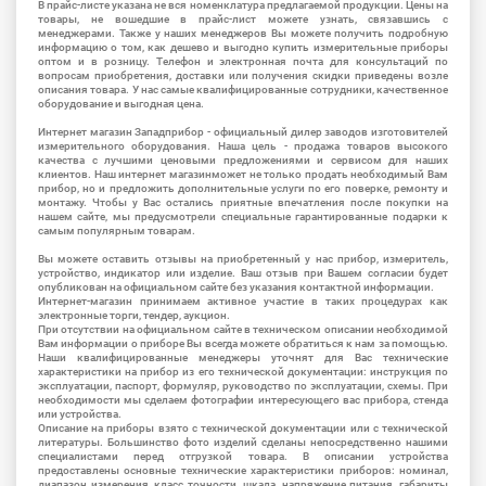
В прайс-листе указана не вся номенклатура предлагаемой продукции. Цены на
товары, не вошедшие в прайс-лист можете узнать, связавшись с
менеджерами. Также у наших менеджеров Вы можете получить подробную
информацию о том, как дешево и выгодно купить измерительные приборы
оптом и в розницу. Телефон и электронная почта для консультаций по
вопросам приобретения, доставки или получения скидки приведены возле
описания товара. У нас самые квалифицированные сотрудники, качественное
оборудование и выгодная цена.
Интернет магазин Западприбор - официальный дилер заводов изготовителей
измерительного оборудования. Наша цель - продажа товаров высокого
качества с лучшими ценовыми предложениями и сервисом для наших
клиентов. Наш интернет магазинможет не только продать необходимый Вам
прибор, но и предложить дополнительные услуги по его поверке, ремонту и
монтажу. Чтобы у Вас остались приятные впечатления после покупки на
нашем сайте, мы предусмотрели специальные гарантированные подарки к
самым популярным товарам.
Вы можете оставить отзывы на приобретенный у нас прибор, измеритель,
устройство, индикатор или изделие. Ваш отзыв при Вашем согласии будет
опубликован на официальном сайте без указания контактной информации.
Интернет-магазин принимаем активное участие в таких процедурах как
электронные торги, тендер, аукцион.
При отсутствии на официальном сайте в техническом описании необходимой
Вам информации о приборе Вы всегда можете обратиться к нам за помощью.
Наши квалифицированные менеджеры уточнят для Вас технические
характеристики на прибор из его технической документации: инструкция по
эксплуатации, паспорт, формуляр, руководство по эксплуатации, схемы. При
необходимости мы сделаем фотографии интересующего вас прибора, стенда
или устройства.
Описание на приборы взято с технической документации или с технической
литературы. Большинство фото изделий сделаны непосредственно нашими
специалистами перед отгрузкой товара. В описании устройства
предоставлены основные технические характеристики приборов: номинал,
диапазон измерения, класс точности, шкала, напряжение питания, габариты