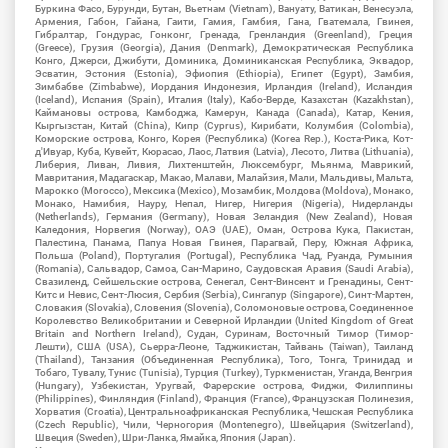
Буркина Фасо, Бурунди, Бутан, Вьетнам (Vietnam), Вануату, Ватикан, Венесуэла,
Армения, Габон, Гайана, Гаити, Гамия, Гамбия, Гана, Гватемала, Гвинея,
Гибралтар, Гондурас, Гонконг, Гренада, Гренландия (Greenland), Греция
(Greece), Грузия (Georgia), Дания (Denmark), Демократическая Республика
Конго, Джерси, Джибути, Доминика, Доминиканская Республика, Эквадор,
Эсватин, Эстония (Estonia), Эфиопия (Ethiopia), Египет (Egypt), Замбия,
Зимбабве (Zimbabwe), Иордания Индонезия, Ирландия (Ireland), Исландия
(Iceland), Испания (Spain), Италия (Italy), Кабо-Верде, Казахстан (Kazakhstan),
Каймановы острова, Камбоджа, Камерун, Канада (Canada), Катар, Кения,
Кыргызстан, Китай (China), Кипр (Cyprus), Кирибати, Колумбия (Colombia),
Коморские острова, Конго, Корея (Республика) (Korea Rep.), Коста-Рика, Кот-
д'Ивуар, Куба, Кувейт, Кюрасао, Лаос, Латвия (Latvia), Лесото, Литва (Lithuania),
Либерия, Ливан, Ливия, Лихтенштейн, Люксембург, Мьянма, Маврикий,
Мавритания, Мадагаскар, Макао, Малави, Малайзия, Мали, Мальдивы, Мальта,
Марокко (Morocco), Мексика (Mexico), Мозамбик, Молдова (Moldova), Монако,
Монако, Намибия, Науру, Непал, Нигер, Нигерия (Nigeria), Нидерланды
(Netherlands), Германия (Germany), Новая Зеландия (New Zealand), Новая
Каледония, Норвегия (Norway), ОАЭ (UAE), Оман, Острова Кука, Пакистан,
Палестина, Панама, Папуа Новая Гвинея, Парагвай, Перу, Южная Африка,
Польша (Poland), Португалия (Portugal), Республика Чад, Руанда, Румыния
(Romania), Сальвадор, Самоа, Сан-Марино, Саудовская Аравия (Saudi Arabia),
Свазиленд, Сейшельские острова, Сенегал, Сент-Винсент и Гренадины, Сент-
Китс и Невис, Сент-Люсия, Сербия (Serbia), Сингапур (Singapore), Синт-Мартен,
Словакия (Slovakia), Словения (Slovenia), Соломоновые острова, Соединенное
Королевство Великобритании и Северной Ирландии (United Kingdom of Great
Britain and Northern Ireland), Судан, Суринам, Восточный Тимор (Тимор-
Лешти), США (USA), Сьерра-Леоне, Таджикистан, Тайвань (Taiwan), Таиланд
(Thailand), Танзания (Объединенная Республика), Того, Тонга, Тринидад и
Тобаго, Тувалу, Тунис (Tunisia), Турция (Turkey), Туркменистан, Уганда, Венгрия
(Hungary), Узбекистан, Уругвай, Фарерские острова, Фиджи, Филиппины
(Philippines), Финляндия (Finland), Франция (France), Французская Полинезия,
Хорватия (Croatia), Центральноафриканская Республика, Чешская Республика
(Czech Republic), Чили, Черногория (Montenegro), Швейцария (Switzerland),
Швеция (Sweden), Шри-Ланка, Ямайка, Япония (Japan).