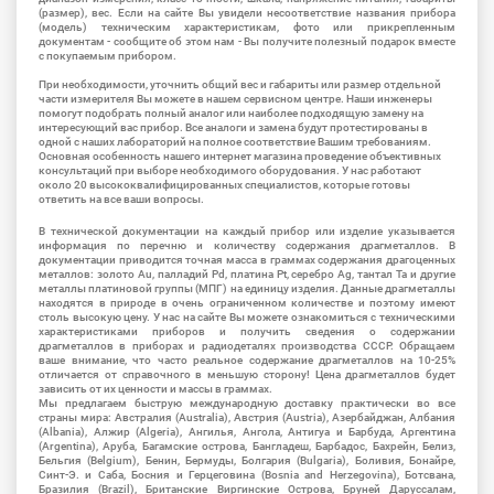
(размер), вес. Если на сайте Вы увидели несоответствие названия прибора
(модель) техническим характеристикам, фото или прикрепленным
документам - сообщите об этом нам - Вы получите полезный подарок вместе
с покупаемым прибором.
При необходимости, уточнить общий вес и габариты или размер отдельной
части измерителя Вы можете в нашем сервисном центре. Наши инженеры
помогут подобрать полный аналог или наиболее подходящую замену на
интересующий вас прибор. Все аналоги и замена будут протестированы в
одной с наших лабораторий на полное соответствие Вашим требованиям.
Основная особенность нашего интернет магазина проведение объективных
консультаций при выборе необходимого оборудования. У нас работают
около 20 высококвалифицированных специалистов, которые готовы
ответить на все ваши вопросы.
В технической документации на каждый прибор или изделие указывается
информация по перечню и количеству содержания драгметаллов. В
документации приводится точная масса в граммах содержания драгоценных
металлов: золото Au, палладий Pd, платина Pt, серебро Ag, тантал Ta и другие
металлы платиновой группы (МПГ) на единицу изделия. Данные драгметаллы
находятся в природе в очень ограниченном количестве и поэтому имеют
столь высокую цену. У нас на сайте Вы можете ознакомиться с техническими
характеристиками приборов и получить сведения о содержании
драгметаллов в приборах и радиодеталях производства СССР. Обращаем
ваше внимание, что часто реальное содержание драгметаллов на 10-25%
отличается от справочного в меньшую сторону! Цена драгметаллов будет
зависить от их ценности и массы в граммах.
Мы предлагаем быструю международную доставку практически во все
страны мира: Австралия (Australia), Австрия (Austria), Азербайджан, Албания
(Albania), Алжир (Algeria), Ангилья, Ангола, Антигуа и Барбуда, Аргентина
(Argentina), Аруба, Багамские острова, Бангладеш, Барбадос, Бахрейн, Белиз,
Бельгия (Belgium), Бенин, Бермуды, Болгария (Bulgaria), Боливия, Бонайре,
Синт-Э. и Саба, Босния и Герцеговина (Bosnia and Herzegovina), Ботсвана,
Бразилия (Brazil), Британские Виргинские Острова, Бруней Даруссалам,