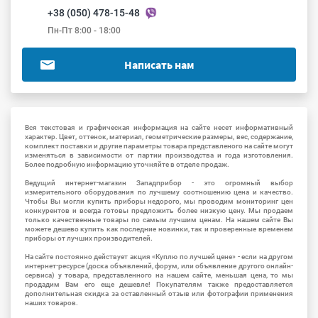
+38 (050) 478-15-48
Пн-Пт 8:00 - 18:00
Написать нам
Вся текстовая и графическая информация на сайте несет информативный
характер. Цвет, оттенок, материал, геометрические размеры, вес, содержание,
комплект поставки и другие параметры товара представленого на сайте могут
изменяться в зависимости от партии производства и года изготовления.
Более подробную информацию уточняйте в отделе продаж.
Ведущий интернет-магазин Западприбор - это огромный выбор
измерительного оборудования по лучшему соотношению цена и качество.
Чтобы Вы могли купить приборы недорого, мы проводим мониторинг цен
конкурентов и всегда готовы предложить более низкую цену. Мы продаем
только качественные товары по самым лучшим ценам. На нашем сайте Вы
можете дешево купить как последние новинки, так и проверенные временем
приборы от лучших производителей.
На сайте постоянно действует акция «Куплю по лучшей цене» - если на другом
интернет-ресурсе (доска объявлений, форум, или объявление другого онлайн-
сервиса) у товара, представленного на нашем сайте, меньшая цена, то мы
продадим Вам его еще дешевле! Покупателям также предоставляется
дополнительная скидка за оставленный отзыв или фотографии применения
наших товаров.