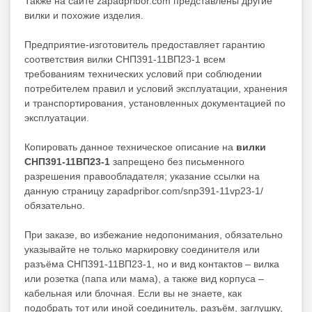
Также на сайте zapadpribor.com представлены другие
вилки
и похожие изделия.
Предприятие-изготовитель предоставляет гарантию
соответствия вилки СНП391-11ВП23-1 всем
требованиям технических условий при соблюдении
потребителем правил и условий эксплуатации, хранения
и транспортирования, установленных документацией по
эксплуатации.
Копировать данное техническое описание на
вилки
СНП391-11ВП23-1
запрещено без письменного
разрешения правообладателя; указание ссылки на
данную страницу zapadpribor.com/snp391-11vp23-1/
обязательно.
При заказе, во избежание недопонимания, обязательно
указывайте не только маркировку соединителя или
разъёма СНП391-11ВП23-1, но и вид контактов – вилка
или розетка (папа или мама), а также вид корпуса –
кабельная или блочная. Если вы не знаете, как
подобрать тот или иной соединитель, разъём, заглушку,