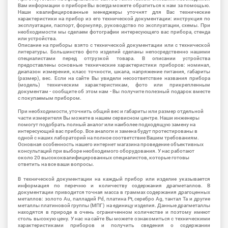
Вам информации о приборе Вы всегда можете обратиться к нам за помощью.
Наши квалифицированные менеджеры уточнят для Вас технические
характеристики на прибор из его технической документации: инструкция по
эксплуатации, паспорт, формуляр, руководство по эксплуатации, схемы. При
необходимости мы сделаем фотографии интересующего вас прибора, стенда
или устройства.
Описание на приборы взято с технической документации или с технической
литературы. Большинство фото изделий сделаны непосредственно нашими
специалистами перед отгрузкой товара. В описании устройства
предоставлены основные технические характеристики приборов: номинал,
диапазон измерения, класс точности, шкала, напряжение питания, габариты
(размер), вес. Если на сайте Вы увидели несоответствие названия прибора
(модель) техническим характеристикам, фото или прикрепленным
документам - сообщите об этом нам - Вы получите полезный подарок вместе
с покупаемым прибором.
При необходимости, уточнить общий вес и габариты или размер отдельной
части измерителя Вы можете в нашем сервисном центре. Наши инженеры
помогут подобрать полный аналог или наиболее подходящую замену на
интересующий вас прибор. Все аналоги и замена будут протестированы в
одной с наших лабораторий на полное соответствие Вашим требованиям.
Основная особенность нашего интернет магазина проведение объективных
консультаций при выборе необходимого оборудования. У нас работают
около 20 высококвалифицированных специалистов, которые готовы
ответить на все ваши вопросы.
В технической документации на каждый прибор или изделие указывается
информация по перечню и количеству содержания драгметаллов. В
документации приводится точная масса в граммах содержания драгоценных
металлов: золото Au, палладий Pd, платина Pt, серебро Ag, тантал Ta и другие
металлы платиновой группы (МПГ) на единицу изделия. Данные драгметаллы
находятся в природе в очень ограниченном количестве и поэтому имеют
столь высокую цену. У нас на сайте Вы можете ознакомиться с техническими
характеристиками приборов и получить сведения о содержании