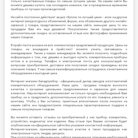
только качественные товары по самым лучшим ценам. На нашем сайте Вы
можете дешево купить как последние новинки, так и проверенные временем
приборы от лучших производителей.
На сайте постоянно действует акция «Куплю по лучшей цене» - если на другом
интернет-ресурсе (доска объявлений, форум, или объявление другого онлайн-
сервиса) у товара, представленного на нашем сайте, меньшая цена, то мы
продадим Вам его еще дешевле! Покупателям также предоставляется
дополнительная скидка за оставленный отзыв или фотографии применения
наших товаров.
В прайс-листе указана не вся номенклатура предлагаемой продукции. Цены на
товары, не вошедшие в прайс-лист можете узнать, связавшись с
менеджерами. Также у наших менеджеров Вы можете получить подробную
информацию о том, как дешево и выгодно купить измерительные приборы
оптом и в розницу. Телефон и электронная почта для консультаций по
вопросам приобретения, доставки или получения скидки приведены возле
описания товара. У нас самые квалифицированные сотрудники, качественное
оборудование и выгодная цена.
Интернет магазин Западприбор - официальный дилер заводов изготовителей
измерительного оборудования. Наша цель - продажа товаров высокого
качества с лучшими ценовыми предложениями и сервисом для наших
клиентов. Наш интернет магазинможет не только продать необходимый Вам
прибор, но и предложить дополнительные услуги по его поверке, ремонту и
монтажу. Чтобы у Вас остались приятные впечатления после покупки на
нашем сайте, мы предусмотрели специальные гарантированные подарки к
самым популярным товарам.
Вы можете оставить отзывы на приобретенный у нас прибор, измеритель,
устройство, индикатор или изделие. Ваш отзыв при Вашем согласии будет
опубликован на официальном сайте без указания контактной информации.
Интернет-магазин принимаем активное участие в таких процедурах как
электронные торги, тендер, аукцион.
При отсутствии на официальном сайте в техническом описании необходимой