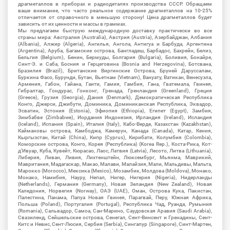
драгметаллов в приборах и радиодеталях производства СССР. Обращаем
ваше внимание, что часто реальное содержание драгметаллов на 10-25%
отличается от справочного в меньшую сторону! Цена драгметаллов будет
зависить от их ценности и массы в граммах.
Мы предлагаем быструю международную доставку практически во все
страны мира: Австралия (Australia), Австрия (Austria), Азербайджан, Албания
(Albania), Алжир (Algeria), Ангилья, Ангола, Антигуа и Барбуда, Аргентина
(Argentina), Аруба, Багамские острова, Бангладеш, Барбадос, Бахрейн, Белиз,
Бельгия (Belgium), Бенин, Бермуды, Болгария (Bulgaria), Боливия, Бонайре,
Синт-Э. и Саба, Босния и Герцеговина (Bosnia and Herzegovina), Ботсвана,
Бразилия (Brazil), Британские Виргинские Острова, Бруней Даруссалам,
Буркина Фасо, Бурунди, Бутан, Вьетнам (Vietnam), Вануату, Ватикан, Венесуэла,
Армения, Габон, Гайана, Гаити, Гамия, Гамбия, Гана, Гватемала, Гвинея,
Гибралтар, Гондурас, Гонконг, Гренада, Гренландия (Greenland), Греция
(Greece), Грузия (Georgia), Дания (Denmark), Демократическая Республика
Конго, Джерси, Джибути, Доминика, Доминиканская Республика, Эквадор,
Эсватин, Эстония (Estonia), Эфиопия (Ethiopia), Египет (Egypt), Замбия,
Зимбабве (Zimbabwe), Иордания Индонезия, Ирландия (Ireland), Исландия
(Iceland), Испания (Spain), Италия (Italy), Кабо-Верде, Казахстан (Kazakhstan),
Каймановы острова, Камбоджа, Камерун, Канада (Canada), Катар, Кения,
Кыргызстан, Китай (China), Кипр (Cyprus), Кирибати, Колумбия (Colombia),
Коморские острова, Конго, Корея (Республика) (Korea Rep.), Коста-Рика, Кот-
д'Ивуар, Куба, Кувейт, Кюрасао, Лаос, Латвия (Latvia), Лесото, Литва (Lithuania),
Либерия, Ливан, Ливия, Лихтенштейн, Люксембург, Мьянма, Маврикий,
Мавритания, Мадагаскар, Макао, Малави, Малайзия, Мали, Мальдивы, Мальта,
Марокко (Morocco), Мексика (Mexico), Мозамбик, Молдова (Moldova), Монако,
Монако, Намибия, Науру, Непал, Нигер, Нигерия (Nigeria), Нидерланды
(Netherlands), Германия (Germany), Новая Зеландия (New Zealand), Новая
Каледония, Норвегия (Norway), ОАЭ (UAE), Оман, Острова Кука, Пакистан,
Палестина, Панама, Папуа Новая Гвинея, Парагвай, Перу, Южная Африка,
Польша (Poland), Португалия (Portugal), Республика Чад, Руанда, Румыния
(Romania), Сальвадор, Самоа, Сан-Марино, Саудовская Аравия (Saudi Arabia),
Свазиленд, Сейшельские острова, Сенегал, Сент-Винсент и Гренадины, Сент-
Китс и Невис, Сент-Люсия, Сербия (Serbia), Сингапур (Singapore), Синт-Мартен,