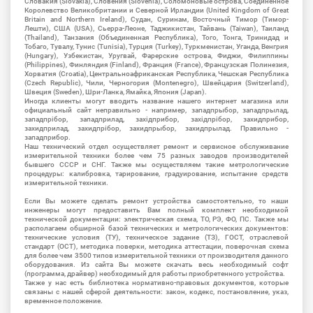
Словакия (Slovakia), Словения (Slovenia), Соломоновые острова, Соединенное
Королевство Великобритании и Северной Ирландии (United Kingdom of Great
Britain and Northern Ireland), Судан, Суринам, Восточный Тимор (Тимор-
Лешти), США (USA), Сьерра-Леоне, Таджикистан, Тайвань (Taiwan), Таиланд
(Thailand), Танзания (Объединенная Республика), Того, Тонга, Тринидад и
Тобаго, Тувалу, Тунис (Tunisia), Турция (Turkey), Туркменистан, Уганда, Венгрия
(Hungary), Узбекистан, Уругвай, Фарерские острова, Фиджи, Филиппины
(Philippines), Финляндия (Finland), Франция (France), Французская Полинезия,
Хорватия (Croatia), Центральноафриканская Республика, Чешская Республика
(Czech Republic), Чили, Черногория (Montenegro), Швейцария (Switzerland),
Швеция (Sweden), Шри-Ланка, Ямайка, Япония (Japan).
Иногда клиенты могут вводить название нашего интернет магазина или
официальный сайт неправильно - например, западпрыбор, западпрылад,
западпрібор, западприлад, західприбор, західпрібор, захидприбор,
захидприлад, захидпрібор, захидпрыбор, захидпрылад. Правильно -
западприбор.
Наш технический отдел осуществляет ремонт и сервисное обслуживание
измерительной техники более чем 75 разных заводов производителей
бывшего СССР и СНГ. Также мы осуществляем такие метрологические
процедуры: калибровка, тарирование, градуирование, испытание средств
измерительной техники.
Если Вы можете сделать ремонт устройства самостоятельно, то наши
инженеры могут предоставить Вам полный комплект необходимой
технической документации: электрическая схема, ТО, РЭ, ФО, ПС. Также мы
располагаем обширной базой технических и метрологических документов:
технические условия (ТУ), техническое задание (ТЗ), ГОСТ, отраслевой
стандарт (ОСТ), методика поверки, методика аттестации, поверочная схема
для более чем 3500 типов измерительной техники от производителя данного
оборудования. Из сайта Вы можете скачать весь необходимый софт
(программа, драйвер) необходимый для работы приобретенного устройства.
Также у нас есть библиотека нормативно-правовых документов, которые
связаны с нашей сферой деятельности: закон, кодекс, постановление, указ,
временное положение.