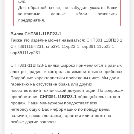
шт.
Для обратной связи, не забудьте указать Ваши
контактные данные и/или реквизиты
предприятия.
Вилка СНП391-11ВП23-1
Также это изделие может называться: СНП391 11ВП23 1,
СНП39111ВП231, snp391-11vp23-1, snp391 11vp23 1,
snp39111vp231.
СНП391-11ВП23-1 вилки широко применяются в разных
электро-, радио- и контрольно-измерительных приборах.
Подробные характеристики приведены ниже. Мы даем
гарантию на отсутствие брака или других
несоответствий технической документации. По вопросам
приобретения
СНП391-11ВП23-1
обращайтесь в отдел
продаж. Наши менеджеры предоставят всю
интересующую Вас информацию по поводу цены,
наличия, сроков доставки, гарантии или ответят на
любые другие вопросы.