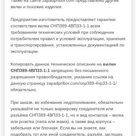
Также на сайте zapadpribor.com представлены другие
вилки
и похожие изделия.
Предприятие-изготовитель предоставляет гарантию
соответствия вилки СНП389-4ВП33-1-1 всем
требованиям технических условий при соблюдении
потребителем правил и условий эксплуатации, хранения
и транспортирования, установленных документацией по
эксплуатации.
Копировать данное техническое описание на
вилки
СНП389-4ВП33-1-1
запрещено без письменного
разрешения правообладателя; указание ссылки на
данную страницу zapadpribor.com/snp389-4vp33-1-1/
обязательно.
При заказе, во избежание недопонимания, обязательно
указывайте не только маркировку соединителя или
разъёма СНП389-4ВП33-1-1, но и вид контактов – вилка
или розетка (папа или мама), а также вид корпуса –
кабельная или блочная. Если вы не знаете, как
подобрать тот или иной соединитель, разъём, заглушку,