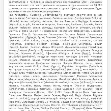
драгметаллов в приборах и радиодеталях производства СССР. Обращаем
ваше внимание, что часто реальное содержание драгметаллов на 10-25%
отличается от справочного в меньшую сторону! Цена драгметаллов будет
зависить от их ценности и массы в граммах.
Мы предлагаем быструю международную доставку практически во все
страны мира: Австралия (Australia), Австрия (Austria), Азербайджан, Албания
(Albania), Алжир (Algeria), Ангилья, Ангола, Антигуа и Барбуда, Аргентина
(Argentina), Аруба, Багамские острова, Бангладеш, Барбадос, Бахрейн, Белиз,
Бельгия (Belgium), Бенин, Бермуды, Болгария (Bulgaria), Боливия, Бонайре,
Синт-Э. и Саба, Босния и Герцеговина (Bosnia and Herzegovina), Ботсвана,
Бразилия (Brazil), Британские Виргинские Острова, Бруней Даруссалам,
Буркина Фасо, Бурунди, Бутан, Вьетнам (Vietnam), Вануату, Ватикан, Венесуэла,
Армения, Габон, Гайана, Гаити, Гамия, Гамбия, Гана, Гватемала, Гвинея,
Гибралтар, Гондурас, Гонконг, Гренада, Гренландия (Greenland), Греция
(Greece), Грузия (Georgia), Дания (Denmark), Демократическая Республика
Конго, Джерси, Джибути, Доминика, Доминиканская Республика, Эквадор,
Эсватин, Эстония (Estonia), Эфиопия (Ethiopia), Египет (Egypt), Замбия,
Зимбабве (Zimbabwe), Иордания Индонезия, Ирландия (Ireland), Исландия
(Iceland), Испания (Spain), Италия (Italy), Кабо-Верде, Казахстан (Kazakhstan),
Каймановы острова, Камбоджа, Камерун, Канада (Canada), Катар, Кения,
Кыргызстан, Китай (China), Кипр (Cyprus), Кирибати, Колумбия (Colombia),
Коморские острова, Конго, Корея (Республика) (Korea Rep.), Коста-Рика, Кот-
д'Ивуар, Куба, Кувейт, Кюрасао, Лаос, Латвия (Latvia), Лесото, Литва (Lithuania),
Либерия, Ливан, Ливия, Лихтенштейн, Люксембург, Мьянма, Маврикий,
Мавритания, Мадагаскар, Макао, Малави, Малайзия, Мали, Мальдивы, Мальта,
Марокко (Morocco), Мексика (Mexico), Мозамбик, Молдова (Moldova), Монако,
Монако, Намибия, Науру, Непал, Нигер, Нигерия (Nigeria), Нидерланды
(Netherlands), Германия (Germany), Новая Зеландия (New Zealand), Новая
Каледония, Норвегия (Norway), ОАЭ (UAE), Оман, Острова Кука, Пакистан,
Палестина, Панама, Папуа Новая Гвинея, Парагвай, Перу, Южная Африка,
Польша (Poland), Португалия (Portugal), Республика Чад, Руанда, Румыния
(Romania), Сальвадор, Самоа, Сан-Марино, Саудовская Аравия (Saudi Arabia),
Свазиленд, Сейшельские острова, Сенегал, Сент-Винсент и Гренадины, Сент-
Китс и Невис, Сент-Люсия, Сербия (Serbia), Сингапур (Singapore), Синт-Мартен,