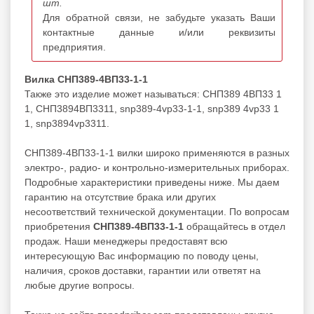
шт.
Для обратной связи, не забудьте указать Ваши
контактные данные и/или реквизиты
предприятия.
Вилка СНП389-4ВП33-1-1
Также это изделие может называться: СНП389 4ВП33 1
1, СНП3894ВП3311, snp389-4vp33-1-1, snp389 4vp33 1
1, snp3894vp3311.
СНП389-4ВП33-1-1 вилки широко применяются в разных
электро-, радио- и контрольно-измерительных приборах.
Подробные характеристики приведены ниже. Мы даем
гарантию на отсутствие брака или других
несоответствий технической документации. По вопросам
приобретения
СНП389-4ВП33-1-1
обращайтесь в отдел
продаж. Наши менеджеры предоставят всю
интересующую Вас информацию по поводу цены,
наличия, сроков доставки, гарантии или ответят на
любые другие вопросы.