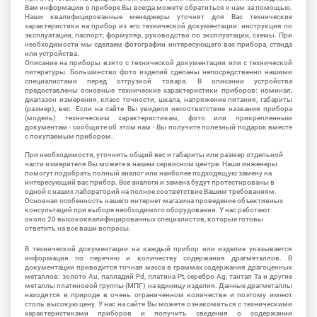
Вам информации о приборе Вы всегда можете обратиться к нам за помощью.
Наши квалифицированные менеджеры уточнят для Вас технические
характеристики на прибор из его технической документации: инструкция по
эксплуатации, паспорт, формуляр, руководство по эксплуатации, схемы. При
необходимости мы сделаем фотографии интересующего вас прибора, стенда
или устройства.
Описание на приборы взято с технической документации или с технической
литературы. Большинство фото изделий сделаны непосредственно нашими
специалистами перед отгрузкой товара. В описании устройства
предоставлены основные технические характеристики приборов: номинал,
диапазон измерения, класс точности, шкала, напряжение питания, габариты
(размер), вес. Если на сайте Вы увидели несоответствие названия прибора
(модель) техническим характеристикам, фото или прикрепленным
документам - сообщите об этом нам - Вы получите полезный подарок вместе
с покупаемым прибором.
При необходимости, уточнить общий вес и габариты или размер отдельной
части измерителя Вы можете в нашем сервисном центре. Наши инженеры
помогут подобрать полный аналог или наиболее подходящую замену на
интересующий вас прибор. Все аналоги и замена будут протестированы в
одной с наших лабораторий на полное соответствие Вашим требованиям.
Основная особенность нашего интернет магазина проведение объективных
консультаций при выборе необходимого оборудования. У нас работают
около 20 высококвалифицированных специалистов, которые готовы
ответить на все ваши вопросы.
В технической документации на каждый прибор или изделие указывается
информация по перечню и количеству содержания драгметаллов. В
документации приводится точная масса в граммах содержания драгоценных
металлов: золото Au, палладий Pd, платина Pt, серебро Ag, тантал Ta и другие
металлы платиновой группы (МПГ) на единицу изделия. Данные драгметаллы
находятся в природе в очень ограниченном количестве и поэтому имеют
столь высокую цену. У нас на сайте Вы можете ознакомиться с техническими
характеристиками приборов и получить сведения о содержании