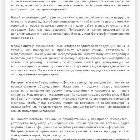
только качественные товары по самым лучшим ценам. На нашем сайте Вы
можете дешево купить как последние новинки, так и проверенные временем
приборы от лучших производителей.
На сайте постоянно действует акция «Куплю по лучшей цене» - если на другом
интернет-ресурсе (доска объявлений, форум, или объявление другого онлайн-
сервиса) у товара, представленного на нашем сайте, меньшая цена, то мы
продадим Вам его еще дешевле! Покупателям также предоставляется
дополнительная скидка за оставленный отзыв или фотографии применения
наших товаров.
В прайс-листе указана не вся номенклатура предлагаемой продукции. Цены на
товары, не вошедшие в прайс-лист можете узнать, связавшись с
менеджерами. Также у наших менеджеров Вы можете получить подробную
информацию о том, как дешево и выгодно купить измерительные приборы
оптом и в розницу. Телефон и электронная почта для консультаций по
вопросам приобретения, доставки или получения скидки приведены возле
описания товара. У нас самые квалифицированные сотрудники, качественное
оборудование и выгодная цена.
Интернет магазин Западприбор - официальный дилер заводов изготовителей
измерительного оборудования. Наша цель - продажа товаров высокого
качества с лучшими ценовыми предложениями и сервисом для наших
клиентов. Наш интернет магазинможет не только продать необходимый Вам
прибор, но и предложить дополнительные услуги по его поверке, ремонту и
монтажу. Чтобы у Вас остались приятные впечатления после покупки на
нашем сайте, мы предусмотрели специальные гарантированные подарки к
самым популярным товарам.
Вы можете оставить отзывы на приобретенный у нас прибор, измеритель,
устройство, индикатор или изделие. Ваш отзыв при Вашем согласии будет
опубликован на официальном сайте без указания контактной информации.
Интернет-магазин принимаем активное участие в таких процедурах как
электронные торги, тендер, аукцион.
При отсутствии на официальном сайте в техническом описании необходимой