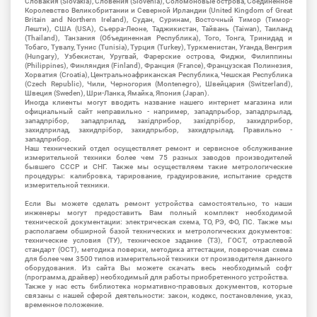
Словакия (Slovakia), Словения (Slovenia), Соломоновые острова, Соединенное
Королевство Великобритании и Северной Ирландии (United Kingdom of Great
Britain and Northern Ireland), Судан, Суринам, Восточный Тимор (Тимор-
Лешти), США (USA), Сьерра-Леоне, Таджикистан, Тайвань (Taiwan), Таиланд
(Thailand), Танзания (Объединенная Республика), Того, Тонга, Тринидад и
Тобаго, Тувалу, Тунис (Tunisia), Турция (Turkey), Туркменистан, Уганда, Венгрия
(Hungary), Узбекистан, Уругвай, Фарерские острова, Фиджи, Филиппины
(Philippines), Финляндия (Finland), Франция (France), Французская Полинезия,
Хорватия (Croatia), Центральноафриканская Республика, Чешская Республика
(Czech Republic), Чили, Черногория (Montenegro), Швейцария (Switzerland),
Швеция (Sweden), Шри-Ланка, Ямайка, Япония (Japan).
Иногда клиенты могут вводить название нашего интернет магазина или
официальный сайт неправильно - например, западпрыбор, западпрылад,
западпрібор, западприлад, західприбор, західпрібор, захидприбор,
захидприлад, захидпрібор, захидпрыбор, захидпрылад. Правильно -
западприбор.
Наш технический отдел осуществляет ремонт и сервисное обслуживание
измерительной техники более чем 75 разных заводов производителей
бывшего СССР и СНГ. Также мы осуществляем такие метрологические
процедуры: калибровка, тарирование, градуирование, испытание средств
измерительной техники.
Если Вы можете сделать ремонт устройства самостоятельно, то наши
инженеры могут предоставить Вам полный комплект необходимой
технической документации: электрическая схема, ТО, РЭ, ФО, ПС. Также мы
располагаем обширной базой технических и метрологических документов:
технические условия (ТУ), техническое задание (ТЗ), ГОСТ, отраслевой
стандарт (ОСТ), методика поверки, методика аттестации, поверочная схема
для более чем 3500 типов измерительной техники от производителя данного
оборудования. Из сайта Вы можете скачать весь необходимый софт
(программа, драйвер) необходимый для работы приобретенного устройства.
Также у нас есть библиотека нормативно-правовых документов, которые
связаны с нашей сферой деятельности: закон, кодекс, постановление, указ,
временное положение.