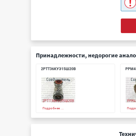
Принадлежности, недорогие анало
2РТТ36КУЭ15Ш20В
РРМ4
Подробнее ...
Подро
Техни