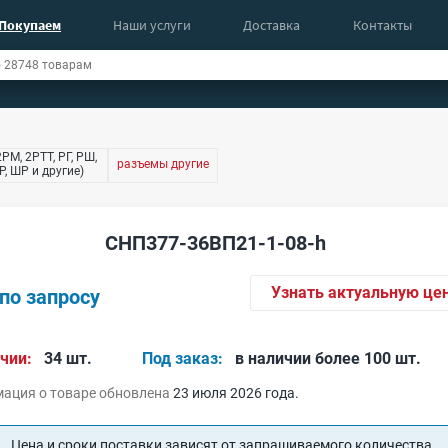
Покупаем
Наши услуги
Доставка
Контакты
РМ, 2РТТ, РГ, РШ,
разъемы другие
, ШР и другие)
СНП377-36ВП21-1-08-h
Узнать актуальную це
по запросу
чии:
34 шт.
Под заказ:
в наличии более 100 шт.
ация о товаре обновлена
23 июля 2026 года.
Цена и сроки поставки зависят от запрашиваемого количества.