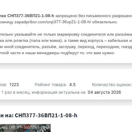
лки СНП377-36ВП21-1-08-h
запрещено без письменного разрешен
раницу zapadpribor.com/snp377-36vp21-1-08-h/ обязательно.
тельно указывайте не только маркировку соединителя или разъёма
ка или розетка (папа или мама), а также вид корпуса – кабельная 
ли иной соединитель, разъём, заглушку, переход, переходник, гнезд
ной части и наши менеджеры подберут то, что вам нужно.
ров:
1223
Рейтинг товара:
4.5
Количество оценок
я 1 раз в месяц; информация актуальна на
04 августа 2026
и на: СНП377-36ВП21-1-08-h