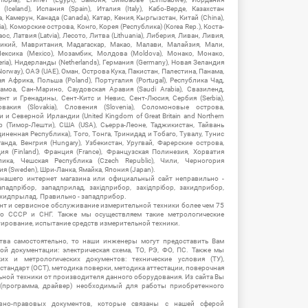
Iceland), Испания (Spain), Италия (Italy), Кабо-Верде, Казахстан
 Камерун, Канада (Canada), Катар, Кения, Кыргызстан, Китай (China),
), Коморские острова, Конго, Корея (Республика) (Korea Rep.), Коста-
ос, Латвия (Latvia), Лесото, Литва (Lithuania), Либерия, Ливан, Ливия,
икий, Мавритания, Мадагаскар, Макао, Малави, Малайзия, Мали,
ексика (Mexico), Мозамбик, Молдова (Moldova), Монако, Монако,
eria), Нидерланды (Netherlands), Германия (Germany), Новая Зеландия
Norway), ОАЭ (UAE), Оман, Острова Кука, Пакистан, Палестина, Панама,
 Африка, Польша (Poland), Португалия (Portugal), Республика Чад,
амоа, Сан-Марино, Саудовская Аравия (Saudi Arabia), Свазиленд,
нт и Гренадины, Сент-Китс и Невис, Сент-Люсия, Сербия (Serbia),
овакия (Slovakia), Словения (Slovenia), Соломоновые острова,
 Северной Ирландии (United Kingdom of Great Britain and Northern
ор (Тимор-Лешти), США (USA), Сьерра-Леоне, Таджикистан, Тайвань
единенная Республика), Того, Тонга, Тринидад и Тобаго, Тувалу, Тунис
Уганда, Венгрия (Hungary), Узбекистан, Уругвай, Фарерские острова,
ия (Finland), Франция (France), Французская Полинезия, Хорватия
блика, Чешская Республика (Czech Republic), Чили, Черногория
ия (Sweden), Шри-Ланка, Ямайка, Япония (Japan).
 нашего интернет магазина или официальный сайт неправильно -
адпрібор, западприлад, західприбор, західпрібор, захидприбор,
ахидпрылад. Правильно - западприбор.
нт и сервисное обслуживание измерительной техники более чем 75
о СССР и СНГ. Также мы осуществляем такие метрологические
уирование, испытание средств измерительной техники.
тва самостоятельно, то наши инженеры могут предоставить Вам
й документации: электрическая схема, ТО, РЭ, ФО, ПС. Также мы
их и метрологических документов: технические условия (ТУ),
 стандарт (ОСТ), методика поверки, методика аттестации, поверочная
ьной техники от производителя данного оборудования. Из сайта Вы
(программа, драйвер) необходимый для работы приобретенного
вно-правовых документов, которые связаны с нашей сферой