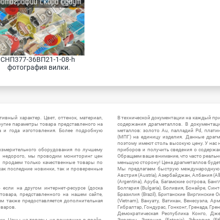
СНП377-36ВП21-1-08-h 
фотография вилки.
ивный характер. Цвет, оттенок, материал,
В технической документации на каждый пр
ругие параметры товара представленого на
содержания драгметаллов. В документац
а и года изготовления. Более подробную
металлов: золото Au, палладий Pd, плати
(МПГ) на единицу изделия. Данные драгм
поэтому имеют столь высокую цену. У нас 
измерительного оборудования по лучшему
приборов и получить сведения о содержа
ы недорого, мы проводим мониторинг цен
Обращаем ваше внимание, что часто реальн
ы продаем только качественные товары по
меньшую сторону! Цена драгметаллов будет 
ак последние новинки, так и проверенные
Мы предлагаем быструю международную до
Австрия (Austria), Азербайджан, Албания (Alb
(Argentina), Аруба, Багамские острова, Бан
 если на другом интернет-ресурсе (доска
Болгария (Bulgaria), Боливия, Бонайре, Синт
товара, представленного на нашем сайте,
Бразилия (Brazil), Британские Виргинские 
ям также предоставляется дополнительная
(Vietnam), Вануату, Ватикан, Венесуэла, Ар
оваров.
Гибралтар, Гондурас, Гонконг, Гренада, Гренл
Демократическая Республика Конго, Дже
ии. Цены на товары, не вошедшие в прайс-
Эсватин, Эстония (Estonia), Эфиопия (Et