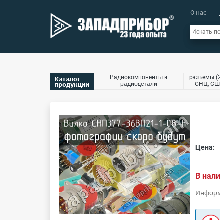
О нас
Радиокомпоненты и
разъемы (2
Каталог
продукции
радиодетали
СНЦ, СШР
Цена:
В нали
Информ