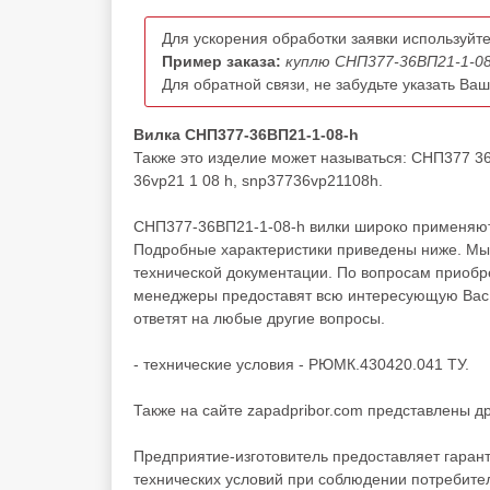
Для ускорения обработки заявки используйте
Пример заказа:
куплю СНП377-36ВП21-1-08
Для обратной связи, не забудьте указать Ва
Вилка СНП377-36ВП21-1-08-h
Также это изделие может называться: СНП377 3
36vp21 1 08 h, snp37736vp21108h.
СНП377-36ВП21-1-08-h вилки широко применяютс
Подробные характеристики приведены ниже. Мы 
технической документации. По вопросам приоб
менеджеры предоставят всю интересующую Вас и
ответят на любые другие вопросы.
- технические условия - РЮМК.430420.041 ТУ.
Также на сайте zapadpribor.com представлены д
Предприятие-изготовитель предоставляет гаран
технических условий при соблюдении потребител