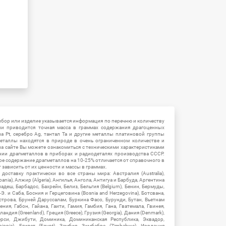
ибор или изделие указывается информация по перечню и количеству
ии приводится точная масса в граммах содержания драгоценных
на Pt, серебро Ag, тантал Ta и другие металлы платиновой группы
еталлы находятся в природе в очень ограниченном количестве и
на сайте Вы можете ознакомиться с техническими характеристиками
нии драгметаллов в приборах и радиодеталях производства СССР.
ое содержание драгметаллов на 10-25% отличается от справочного в
зависить от их ценности и массы в граммах.
ставку практически во все страны мира: Австралия (Australia),
ania), Алжир (Algeria), Ангилья, Ангола, Антигуа и Барбуда, Аргентина
гладеш, Барбадос, Бахрейн, Белиз, Бельгия (Belgium), Бенин, Бермуды,
-Э. и Саба, Босния и Герцеговина (Bosnia and Herzegovina), Ботсвана,
Острова, Бруней Даруссалам, Буркина Фасо, Бурунди, Бутан, Вьетнам
мения, Габон, Гайана, Гаити, Гамия, Гамбия, Гана, Гватемала, Гвинея,
андия (Greenland), Греция (Greece), Грузия (Georgia), Дания (Denmark),
рси, Джибути, Доминика, Доминиканская Республика, Эквадор,
hiopia), Египет (Egypt), Замбия, Зимбабве (Zimbabwe), Иордания