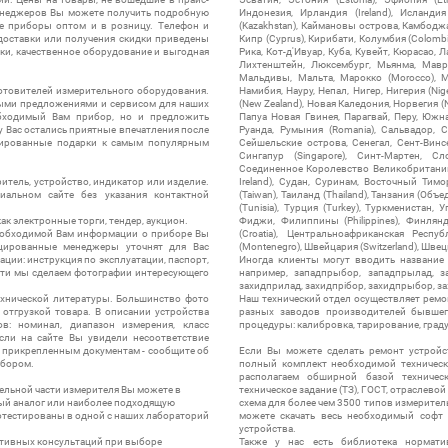
менеджеров Вы можете получить подробную
Индонезия, Ирландия (Ireland), Исландия (
е приборы оптом и в розницу. Телефон и
(Kazakhstan), Каймановы острова, Камбоджа,
 доставки или получения скидки приведены
Кипр (Cyprus), Кирибати, Колумбия (Colombia
ки, качественное оборудование и выгодная
Рика, Кот-д'Ивуар, Куба, Кувейт, Кюрасао, Ла
Лихтенштейн, Люксембург, Мьянма, Мавр
Мальдивы, Мальта, Марокко (Morocco), М
отовителей измерительного оборудования.
Намибия, Науру, Непал, Нигер, Нигерия (Nig
выми предложениями и сервисом для наших
(New Zealand), Новая Каледония, Норвегия (
обходимый Вам прибор, но и предложить
Папуа Новая Гвинея, Парагвай, Перу, Южная
у Вас остались приятные впечатления после
Руанда, Румыния (Romania), Сальвадор, С
нтированные подарки к самым популярным
Сейшельские острова, Сенегал, Сент-Винсе
Сингапур (Singapore), Синт-Мартен, Сл
Соединенное Королевство Великобритании и
итель, устройство, индикатор или изделие.
Ireland), Судан, Суринам, Восточный Тим
альном сайте без указания контактной
(Taiwan), Таиланд (Thailand), Танзания (Объ
(Tunisia), Турция (Turkey), Туркменистан, 
ак электронные торги, тендер, аукцион.
Фиджи, Филиппины (Philippines), Финлянд
необходимой Вам информации о приборе Вы
(Croatia), Центральноафриканская Респу
цированные менеджеры уточнят для Вас
(Montenegro), Швейцария (Switzerland), Швец
ации: инструкция по эксплуатации, паспорт,
Иногда клиенты могут вводить название
сти мы сделаем фотографии интересующего
например, западпрыбор, западпрылад, зап
захидприлад, захидпрібор, захидпрыбор, з
ехнической литературы. Большинство фото
Наш технический отдел осуществляет ремо
отгрузкой товара. В описании устройства
разных заводов производителей бывшег
в: номинал, диапазон измерения, класс
процедуры: калибровка, тарирование, град
 Если на сайте Вы увидели несоответствие
и прикрепленным документам - сообщите об
Если Вы можете сделать ремонт устройс
ибором.
полный комплект необходимой техническо
располагаем обширной базой техническ
ельной части измерителя Вы можете в
техническое задание (ТЗ), ГОСТ, отраслевой
ый аналог или наиболее подходящую
схема для более чем 3500 типов измерител
ротестированы в одной с наших лабораторий
можете скачать весь необходимый софт 
устройства.
ктивных консультаций при выборе
Также у нас есть библиотека нормати