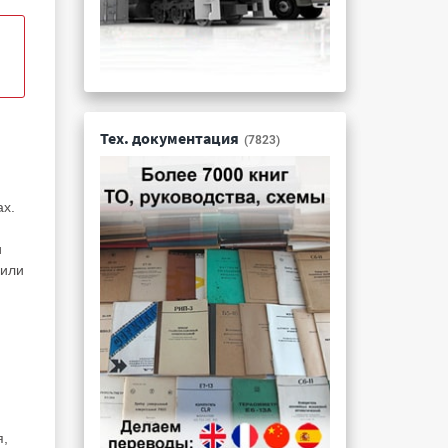
Тех. документация
(7823)
ах.
и
 или
я,