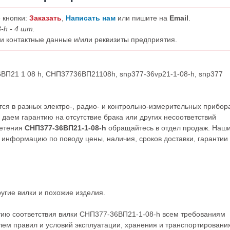
 кнопки:
Заказать
,
Написать нам
или пишите на
Email
.
-h - 4 шт.
ши контактные данные и/или реквизиты предприятия.
6ВП21 1 08 h, СНП37736ВП21108h, snp377-36vp21-1-08-h, snp377
я в разных электро-, радио- и контрольно-измерительных прибор
даем гарантию на отсутствие брака или других несоответствий
ретения
СНП377-36ВП21-1-08-h
обращайтесь в отдел продаж. Наш
нформацию по поводу цены, наличия, сроков доставки, гарантии
ругие
вилки
и похожие изделия.
тию соответствия вилки СНП377-36ВП21-1-08-h всем требованиям
ем правил и условий эксплуатации, хранения и транспортировани