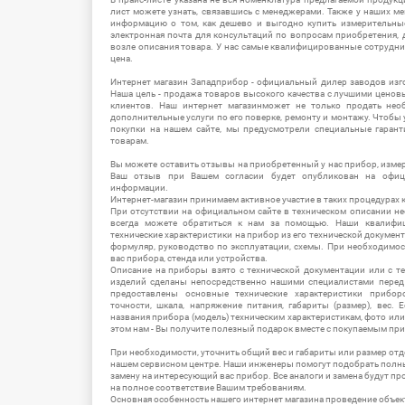
лист можете узнать, связавшись с менеджерами. Также у наших 
информацию о том, как дешево и выгодно купить измерительны
электронная почта для консультаций по вопросам приобретения,
возле описания товара. У нас самые квалифицированные сотрудни
цена.
Интернет магазин Западприбор - официальный дилер заводов изг
Наша цель - продажа товаров высокого качества с лучшими цено
клиентов. Наш интернет магазинможет не только продать не
дополнительные услуги по его поверке, ремонту и монтажу. Чтобы 
покупки на нашем сайте, мы предусмотрели специальные гара
товарам.
Вы можете оставить отзывы на приобретенный у нас прибор, измер
Ваш отзыв при Вашем согласии будет опубликован на офици
информации.
Интернет-магазин принимаем активное участие в таких процедурах к
При отсутствии на официальном сайте в техническом описании 
всегда можете обратиться к нам за помощью. Наши квалифи
технические характеристики на прибор из его технической документ
формуляр, руководство по эксплуатации, схемы. При необходимо
вас прибора, стенда или устройства.
Описание на приборы взято с технической документации или с т
изделий сделаны непосредственно нашими специалистами перед 
предоставлены основные технические характеристики приборо
точности, шкала, напряжение питания, габариты (размер), вес.
названия прибора (модель) техническим характеристикам, фото ил
этом нам - Вы получите полезный подарок вместе с покупаемым пр
При необходимости, уточнить общий вес и габариты или размер отд
нашем сервисном центре. Наши инженеры помогут подобрать полн
замену на интересующий вас прибор. Все аналоги и замена будут п
на полное соответствие Вашим требованиям.
Основная особенность нашего интернет магазина проведение объе