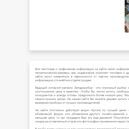
Вся текстовая и графическая информация на сайте несет информат
геометрические размеры, вес, содержание, комплект поставки и д
сайте могут изменяться в зависимости от партии производств
информацию уточняйте в отделе продаж.
Ведущий интернет-магазин Западприбор - это огромный выбор 
соотношению цена и качество. Чтобы Вы могли купить прибор
конкурентов и всегда готовы предложить более низкую цену. М
самым лучшим ценам. На нашем сайте Вы можете дешево купить к
временем приборы от лучших производителей.
На сайте постоянно действует акция «Куплю по лучшей цене» -
объявлений, форум, или объявление другого онлайн-сервиса) у 
меньшая цена, то мы продадим Вам его еще дешевле! Покупател
скидка за оставленный отзыв или фотографии применения наших т
В прайс-листе указана не вся номенклатура предлагаемой продукц