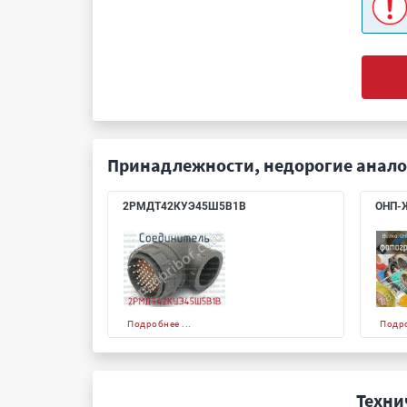
Принадлежности, недорогие анало
2РМДТ42КУЭ45Ш5В1В
ОНП-Ж
Подробнее ...
Подро
Техни