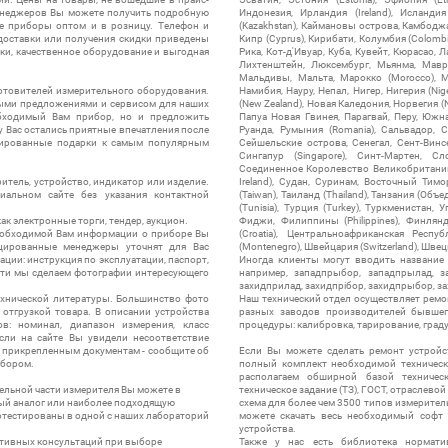
менеджеров Вы можете получить подробную
Индонезия, Ирландия (Ireland), Исландия (
е приборы оптом и в розницу. Телефон и
(Kazakhstan), Каймановы острова, Камбоджа,
 доставки или получения скидки приведены
Кипр (Cyprus), Кирибати, Колумбия (Colombia
ки, качественное оборудование и выгодная
Рика, Кот-д'Ивуар, Куба, Кувейт, Кюрасао, Ла
Лихтенштейн, Люксембург, Мьянма, Мавр
Мальдивы, Мальта, Марокко (Morocco), М
отовителей измерительного оборудования.
Намибия, Науру, Непал, Нигер, Нигерия (Nig
выми предложениями и сервисом для наших
(New Zealand), Новая Каледония, Норвегия (
обходимый Вам прибор, но и предложить
Папуа Новая Гвинея, Парагвай, Перу, Южная
у Вас остались приятные впечатления после
Руанда, Румыния (Romania), Сальвадор, С
нтированные подарки к самым популярным
Сейшельские острова, Сенегал, Сент-Винсе
Сингапур (Singapore), Синт-Мартен, Сл
Соединенное Королевство Великобритании и
итель, устройство, индикатор или изделие.
Ireland), Судан, Суринам, Восточный Тим
альном сайте без указания контактной
(Taiwan), Таиланд (Thailand), Танзания (Объ
(Tunisia), Турция (Turkey), Туркменистан, 
ак электронные торги, тендер, аукцион.
Фиджи, Филиппины (Philippines), Финлянд
необходимой Вам информации о приборе Вы
(Croatia), Центральноафриканская Респу
цированные менеджеры уточнят для Вас
(Montenegro), Швейцария (Switzerland), Швец
ации: инструкция по эксплуатации, паспорт,
Иногда клиенты могут вводить название
сти мы сделаем фотографии интересующего
например, западпрыбор, западпрылад, зап
захидприлад, захидпрібор, захидпрыбор, з
ехнической литературы. Большинство фото
Наш технический отдел осуществляет ремо
отгрузкой товара. В описании устройства
разных заводов производителей бывшег
в: номинал, диапазон измерения, класс
процедуры: калибровка, тарирование, град
 Если на сайте Вы увидели несоответствие
и прикрепленным документам - сообщите об
Если Вы можете сделать ремонт устройс
ибором.
полный комплект необходимой техническо
располагаем обширной базой техническ
ельной части измерителя Вы можете в
техническое задание (ТЗ), ГОСТ, отраслевой
ый аналог или наиболее подходящую
схема для более чем 3500 типов измерител
ротестированы в одной с наших лабораторий
можете скачать весь необходимый софт 
устройства.
ктивных консультаций при выборе
Также у нас есть библиотека нормати