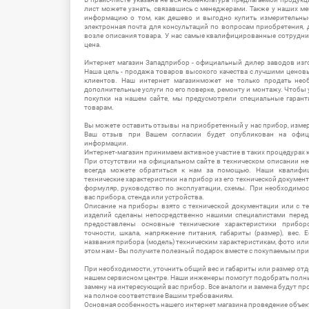
лист можете узнать, связавшись с менеджерами. Также у наших 
информацию о том, как дешево и выгодно купить измерительны
электронная почта для консультаций по вопросам приобретения,
возле описания товара. У нас самые квалифицированные сотрудни
цена.
Интернет магазин Западприбор - официальный дилер заводов изг
Наша цель - продажа товаров высокого качества с лучшими цено
клиентов. Наш интернет магазинможет не только продать не
дополнительные услуги по его поверке, ремонту и монтажу. Чтобы 
покупки на нашем сайте, мы предусмотрели специальные гара
товарам.
Вы можете оставить отзывы на приобретенный у нас прибор, измер
Ваш отзыв при Вашем согласии будет опубликован на офици
информации.
Интернет-магазин принимаем активное участие в таких процедурах к
При отсутствии на официальном сайте в техническом описании 
всегда можете обратиться к нам за помощью. Наши квалифи
технические характеристики на прибор из его технической документ
формуляр, руководство по эксплуатации, схемы. При необходимо
вас прибора, стенда или устройства.
Описание на приборы взято с технической документации или с т
изделий сделаны непосредственно нашими специалистами перед 
предоставлены основные технические характеристики приборо
точности, шкала, напряжение питания, габариты (размер), вес.
названия прибора (модель) техническим характеристикам, фото ил
этом нам - Вы получите полезный подарок вместе с покупаемым пр
При необходимости, уточнить общий вес и габариты или размер отд
нашем сервисном центре. Наши инженеры помогут подобрать полн
замену на интересующий вас прибор. Все аналоги и замена будут п
на полное соответствие Вашим требованиям.
Основная особенность нашего интернет магазина проведение объе