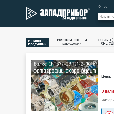
О нас
Радиокомпоненты и
разъемы (2
Каталог
продукции
радиодетали
СНЦ, СШР
Цена:
В нали
Информ