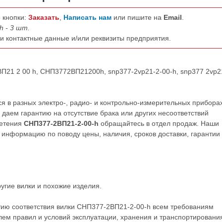
 кнопки:
Заказать
,
Написать нам
или пишите на
Email
.
h - 3 шт.
ши контактные данные и/или реквизиты предприятия.
ВП21 2 00 h, СНП3772ВП21200h, snp377-2vp21-2-00-h, snp377 2vp2
 в разных электро-, радио- и контрольно-измерительных приборах
даем гарантию на отсутствие брака или других несоответствий
ретения
СНП377-2ВП21-2-00-h
обращайтесь в отдел продаж. Наши
нформацию по поводу цены, наличия, сроков доставки, гарантии
ругие
вилки
и похожие изделия.
тию соответствия вилки СНП377-2ВП21-2-00-h всем требованиям
ем правил и условий эксплуатации, хранения и транспортировани