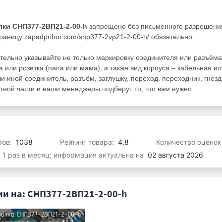
лки СНП377-2ВП21-2-00-h
запрещено без письменного разрешени
раницу zapadpribor.com/snp377-2vp21-2-00-h/ обязательно.
тельно указывайте не только маркировку соединителя или разъёма
а или розетка (папа или мама), а также вид корпуса – кабельная и
ли иной соединитель, разъём, заглушку, переход, переходник, гнезд
ной части и наши менеджеры подберут то, что вам нужно.
ров:
1038
Рейтинг товара:
4.8
Количество оценок
я 1 раз в месяц; информация актуальна на
02 августа 2026
и на: СНП377-2ВП21-2-00-h