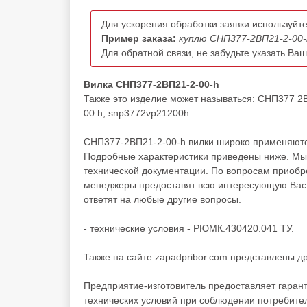
Для ускорения обработки заявки используйте
Пример заказа:
куплю СНП377-2ВП21-2-00-
Для обратной связи, не забудьте указать Ва
Вилка СНП377-2ВП21-2-00-h
Также это изделие может называться: СНП377 2
00 h, snp3772vp21200h.
СНП377-2ВП21-2-00-h вилки широко применяются
Подробные характеристики приведены ниже. Мы 
технической документации. По вопросам приоб
менеджеры предоставят всю интересующую Вас и
ответят на любые другие вопросы.
- технические условия - РЮМК.430420.041 ТУ.
Также на сайте zapadpribor.com представлены д
Предприятие-изготовитель предоставляет гаран
технических условий при соблюдении потребител