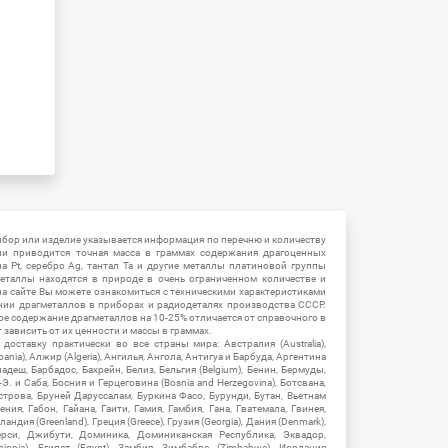
ибор или изделие указывается информация по перечню и количеству
ии приводится точная масса в граммах содержания драгоценных
на Pt, серебро Ag, тантал Ta и другие металлы платиновой группы
еталлы находятся в природе в очень ограниченном количестве и
на сайте Вы можете ознакомиться с техническими характеристиками
нии драгметаллов в приборах и радиодеталях производства СССР.
ое содержание драгметаллов на 10-25% отличается от справочного в
зависить от их ценности и массы в граммах.
ставку практически во все страны мира: Австралия (Australia),
ania), Алжир (Algeria), Ангилья, Ангола, Антигуа и Барбуда, Аргентина
гладеш, Барбадос, Бахрейн, Белиз, Бельгия (Belgium), Бенин, Бермуды,
-Э. и Саба, Босния и Герцеговина (Bosnia and Herzegovina), Ботсвана,
Острова, Бруней Даруссалам, Буркина Фасо, Бурунди, Бутан, Вьетнам
мения, Габон, Гайана, Гаити, Гамия, Гамбия, Гана, Гватемала, Гвинея,
андия (Greenland), Греция (Greece), Грузия (Georgia), Дания (Denmark),
рси, Джибути, Доминика, Доминиканская Республика, Эквадор,
hiopia), Египет (Egypt), Замбия, Зимбабве (Zimbabwe), Иордания