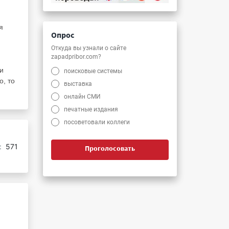
я
Опрос
Откуда вы узнали о сайте
zapadpribor.com?
ли
поисковые системы
о, то
выставка
онлайн СМИ
печатные издания
посоветовали коллеги
:
571
Проголосовать