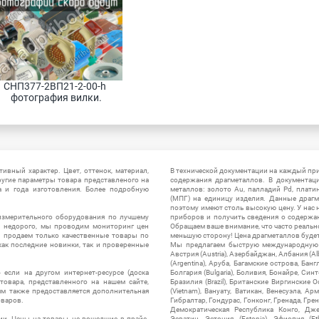
СНП377-2ВП21-2-00-h 
фотография вилки.
ивный характер. Цвет, оттенок, материал,
В технической документации на каждый пр
ругие параметры товара представленого на
содержания драгметаллов. В документац
а и года изготовления. Более подробную
металлов: золото Au, палладий Pd, плати
(МПГ) на единицу изделия. Данные драгм
поэтому имеют столь высокую цену. У нас 
измерительного оборудования по лучшему
приборов и получить сведения о содержа
ы недорого, мы проводим мониторинг цен
Обращаем ваше внимание, что часто реальн
ы продаем только качественные товары по
меньшую сторону! Цена драгметаллов будет 
ак последние новинки, так и проверенные
Мы предлагаем быструю международную до
Австрия (Austria), Азербайджан, Албания (Alb
(Argentina), Аруба, Багамские острова, Бан
 если на другом интернет-ресурсе (доска
Болгария (Bulgaria), Боливия, Бонайре, Синт
товара, представленного на нашем сайте,
Бразилия (Brazil), Британские Виргинские 
ям также предоставляется дополнительная
(Vietnam), Вануату, Ватикан, Венесуэла, Ар
оваров.
Гибралтар, Гондурас, Гонконг, Гренада, Гренл
Демократическая Республика Конго, Дже
ии. Цены на товары, не вошедшие в прайс-
Эсватин, Эстония (Estonia), Эфиопия (Et