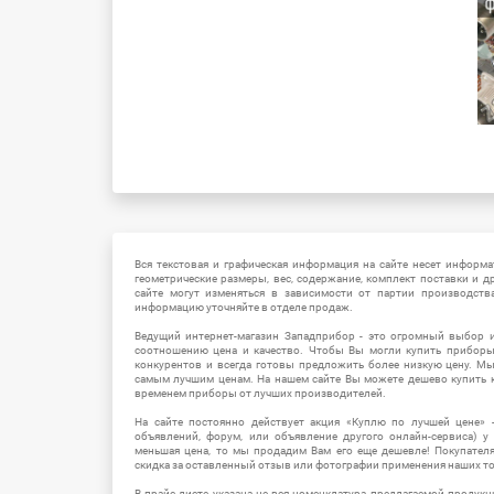
Вся текстовая и графическая информация на сайте несет информат
геометрические размеры, вес, содержание, комплект поставки и д
сайте могут изменяться в зависимости от партии производств
информацию уточняйте в отделе продаж.
Ведущий интернет-магазин Западприбор - это огромный выбор 
соотношению цена и качество. Чтобы Вы могли купить прибор
конкурентов и всегда готовы предложить более низкую цену. М
самым лучшим ценам. На нашем сайте Вы можете дешево купить к
временем приборы от лучших производителей.
На сайте постоянно действует акция «Куплю по лучшей цене» -
объявлений, форум, или объявление другого онлайн-сервиса) у 
меньшая цена, то мы продадим Вам его еще дешевле! Покупател
скидка за оставленный отзыв или фотографии применения наших т
В прайс-листе указана не вся номенклатура предлагаемой продукц