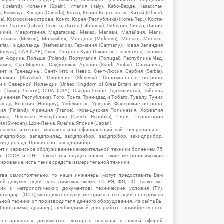
Iceland), Испания (Spain), Италия (Italy), Кабо-Верде, Казахстан
 Камерун, Канада (Canada), Катар, Кения, Кыргызстан, Китай (China),
), Коморские острова, Конго, Корея (Республика) (Korea Rep.), Коста-
ос, Латвия (Latvia), Лесото, Литва (Lithuania), Либерия, Ливан, Ливия,
икий, Мавритания, Мадагаскар, Макао, Малави, Малайзия, Мали,
ексика (Mexico), Мозамбик, Молдова (Moldova), Монако, Монако,
eria), Нидерланды (Netherlands), Германия (Germany), Новая Зеландия
Norway), ОАЭ (UAE), Оман, Острова Кука, Пакистан, Палестина, Панама,
 Африка, Польша (Poland), Португалия (Portugal), Республика Чад,
амоа, Сан-Марино, Саудовская Аравия (Saudi Arabia), Свазиленд,
нт и Гренадины, Сент-Китс и Невис, Сент-Люсия, Сербия (Serbia),
овакия (Slovakia), Словения (Slovenia), Соломоновые острова,
 Северной Ирландии (United Kingdom of Great Britain and Northern
ор (Тимор-Лешти), США (USA), Сьерра-Леоне, Таджикистан, Тайвань
единенная Республика), Того, Тонга, Тринидад и Тобаго, Тувалу, Тунис
Уганда, Венгрия (Hungary), Узбекистан, Уругвай, Фарерские острова,
ия (Finland), Франция (France), Французская Полинезия, Хорватия
блика, Чешская Республика (Czech Republic), Чили, Черногория
ия (Sweden), Шри-Ланка, Ямайка, Япония (Japan).
 нашего интернет магазина или официальный сайт неправильно -
адпрібор, западприлад, західприбор, західпрібор, захидприбор,
ахидпрылад. Правильно - западприбор.
нт и сервисное обслуживание измерительной техники более чем 75
о СССР и СНГ. Также мы осуществляем такие метрологические
уирование, испытание средств измерительной техники.
тва самостоятельно, то наши инженеры могут предоставить Вам
й документации: электрическая схема, ТО, РЭ, ФО, ПС. Также мы
их и метрологических документов: технические условия (ТУ),
 стандарт (ОСТ), методика поверки, методика аттестации, поверочная
ьной техники от производителя данного оборудования. Из сайта Вы
(программа, драйвер) необходимый для работы приобретенного
вно-правовых документов, которые связаны с нашей сферой