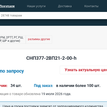
Покупаем
Наши услуги
Доставка
Контакты
РМ, 2РТТ, РГ, РШ,
разъемы другие
, ШР и другие)
СНП377-2ВП21-2-00-h
Узнать актуальную це
по запросу
чии:
34 шт.
Под заказ:
в наличии более 100 шт.
ация о товаре обновлена
19 июля 2026 года.
Цена и сроки поставки зависят от запрашиваемого количества.