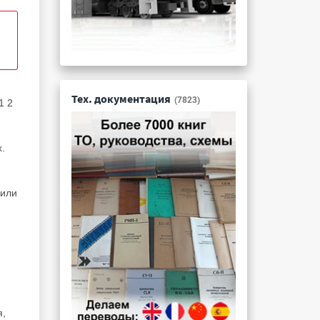
Тех. документация
(7823)
1 2
.
 или
я,