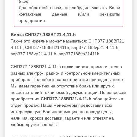
5 шт.
Для обратной связи, не забудьте указать Ваши
контактные данные и/или реквизиты
предприятия.
Вилка СНП377-188ВП21-4-11-h
Также это изделие может называться: СНП377 188ВП21
4 11 h, СНП377188ВП21411h, snp377-188vp21-4-11-h,
snp377 188vp21 4 11 h, snp377188vp21411h.
СНП377-188ВП21-4-11-h вилки широко применяются в
разных электро-, радио- и контрольно-измерительных
приборах. Подробные характеристики приведены ниже.
Мы даем гарантию на отсутствие брака или других
несоответствий технической документации. По вопросам
приобретения
СНП377-188ВП21-4-11-h
обращайтесь в
отдел продаж. Наши менеджеры предоставят всю
интересующую Вас информацию по поводу цены,
наличия, сроков доставки, гарантии или ответят на
любые другие вопросы.