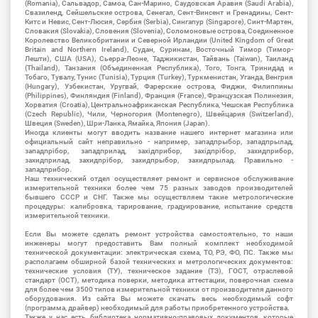
(Romania), Сальвадор, Самоа, Сан-Марино, Саудовская Аравия (Saudi Arabia),
Свазиленд, Сейшельские острова, Сенегал, Сент-Винсент и Гренадины, Сент-
Китс и Невис, Сент-Люсия, Сербия (Serbia), Сингапур (Singapore), Синт-Мартен,
Словакия (Slovakia), Словения (Slovenia), Соломоновые острова, Соединенное
Королевство Великобритании и Северной Ирландии (United Kingdom of Great
Britain and Northern Ireland), Судан, Суринам, Восточный Тимор (Тимор-
Лешти), США (USA), Сьерра-Леоне, Таджикистан, Тайвань (Taiwan), Таиланд
(Thailand), Танзания (Объединенная Республика), Того, Тонга, Тринидад и
Тобаго, Тувалу, Тунис (Tunisia), Турция (Turkey), Туркменистан, Уганда, Венгрия
(Hungary), Узбекистан, Уругвай, Фарерские острова, Фиджи, Филиппины
(Philippines), Финляндия (Finland), Франция (France), Французская Полинезия,
Хорватия (Croatia), Центральноафриканская Республика, Чешская Республика
(Czech Republic), Чили, Черногория (Montenegro), Швейцария (Switzerland),
Швеция (Sweden), Шри-Ланка, Ямайка, Япония (Japan).
Иногда клиенты могут вводить название нашего интернет магазина или
официальный сайт неправильно - например, западпрыбор, западпрылад,
западпрібор, западприлад, західприбор, західпрібор, захидприбор,
захидприлад, захидпрібор, захидпрыбор, захидпрылад. Правильно -
западприбор.
Наш технический отдел осуществляет ремонт и сервисное обслуживание
измерительной техники более чем 75 разных заводов производителей
бывшего СССР и СНГ. Также мы осуществляем такие метрологические
процедуры: калибровка, тарирование, градуирование, испытание средств
измерительной техники.
Если Вы можете сделать ремонт устройства самостоятельно, то наши
инженеры могут предоставить Вам полный комплект необходимой
технической документации: электрическая схема, ТО, РЭ, ФО, ПС. Также мы
располагаем обширной базой технических и метрологических документов:
технические условия (ТУ), техническое задание (ТЗ), ГОСТ, отраслевой
стандарт (ОСТ), методика поверки, методика аттестации, поверочная схема
для более чем 3500 типов измерительной техники от производителя данного
оборудования. Из сайта Вы можете скачать весь необходимый софт
(программа, драйвер) необходимый для работы приобретенного устройства.
Также у нас есть библиотека нормативно-правовых документов, которые