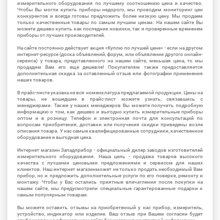
измерительного оборудования по лучшему соотношению цена и качество.
Чтобы Вы могли купить приборы недорого, мы проводим мониторинг цен
конкурентов и всегда готовы предложить более низкую цену. Мы продаем
только качественные товары по самым лучшим ценам. На нашем сайте Вы
можете дешево купить как последние новинки, так и проверенные временем
приборы от лучших производителей.
На сайте постоянно действует акция «Куплю по лучшей цене» - если на другом
интернет-ресурсе (доска объявлений, форум, или объявление другого онлайн-
сервиса) у товара, представленного на нашем сайте, меньшая цена, то мы
продадим Вам его еще дешевле! Покупателям также предоставляется
дополнительная скидка за оставленный отзыв или фотографии применения
наших товаров.
В прайс-листе указана не вся номенклатура предлагаемой продукции. Цены на
товары, не вошедшие в прайс-лист можете узнать, связавшись с
менеджерами. Также у наших менеджеров Вы можете получить подробную
информацию о том, как дешево и выгодно купить измерительные приборы
оптом и в розницу. Телефон и электронная почта для консультаций по
вопросам приобретения, доставки или получения скидки приведены возле
описания товара. У нас самые квалифицированные сотрудники, качественное
оборудование и выгодная цена.
Интернет магазин Западприбор - официальный дилер заводов изготовителей
измерительного оборудования. Наша цель - продажа товаров высокого
качества с лучшими ценовыми предложениями и сервисом для наших
клиентов. Наш интернет магазинможет не только продать необходимый Вам
прибор, но и предложить дополнительные услуги по его поверке, ремонту и
монтажу. Чтобы у Вас остались приятные впечатления после покупки на
нашем сайте, мы предусмотрели специальные гарантированные подарки к
самым популярным товарам.
Вы можете оставить отзывы на приобретенный у нас прибор, измеритель,
устройство, индикатор или изделие. Ваш отзыв при Вашем согласии будет