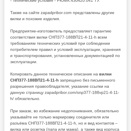
- технические условия - РЮМК.430420.041 ТУ.
Также на сайте zapadpribor.com представлены другие
вилки
и похожие изделия.
Предприятие-изготовитель предоставляет гарантию
соответствия вилки СНП377-188ВП21-4-11-h всем
требованиям технических условий при соблюдении
потребителем правил и условий эксплуатации, хранения
и транспортирования, установленных документацией по
эксплуатации.
Копировать данное техническое описание на
вилки
СНП377-188ВП21-4-11-h
запрещено без письменного
разрешения правообладателя; указание ссылки на
данную страницу zapadpribor.com/snp377-188vp21-4-11-
h/ обязательно.
При заказе, во избежание недопонимания, обязательно
указывайте не только маркировку соединителя или
разъёма СНП377-188ВП21-4-11-h, но и вид контактов –
вилка или розетка (папа или мама), а также вид корпуса