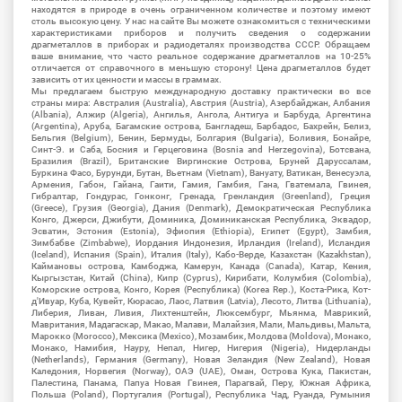
находятся в природе в очень ограниченном количестве и поэтому имеют
столь высокую цену. У нас на сайте Вы можете ознакомиться с техническими
характеристиками приборов и получить сведения о содержании
драгметаллов в приборах и радиодеталях производства СССР. Обращаем
ваше внимание, что часто реальное содержание драгметаллов на 10-25%
отличается от справочного в меньшую сторону! Цена драгметаллов будет
зависить от их ценности и массы в граммах.
Мы предлагаем быструю международную доставку практически во все
страны мира: Австралия (Australia), Австрия (Austria), Азербайджан, Албания
(Albania), Алжир (Algeria), Ангилья, Ангола, Антигуа и Барбуда, Аргентина
(Argentina), Аруба, Багамские острова, Бангладеш, Барбадос, Бахрейн, Белиз,
Бельгия (Belgium), Бенин, Бермуды, Болгария (Bulgaria), Боливия, Бонайре,
Синт-Э. и Саба, Босния и Герцеговина (Bosnia and Herzegovina), Ботсвана,
Бразилия (Brazil), Британские Виргинские Острова, Бруней Даруссалам,
Буркина Фасо, Бурунди, Бутан, Вьетнам (Vietnam), Вануату, Ватикан, Венесуэла,
Армения, Габон, Гайана, Гаити, Гамия, Гамбия, Гана, Гватемала, Гвинея,
Гибралтар, Гондурас, Гонконг, Гренада, Гренландия (Greenland), Греция
(Greece), Грузия (Georgia), Дания (Denmark), Демократическая Республика
Конго, Джерси, Джибути, Доминика, Доминиканская Республика, Эквадор,
Эсватин, Эстония (Estonia), Эфиопия (Ethiopia), Египет (Egypt), Замбия,
Зимбабве (Zimbabwe), Иордания Индонезия, Ирландия (Ireland), Исландия
(Iceland), Испания (Spain), Италия (Italy), Кабо-Верде, Казахстан (Kazakhstan),
Каймановы острова, Камбоджа, Камерун, Канада (Canada), Катар, Кения,
Кыргызстан, Китай (China), Кипр (Cyprus), Кирибати, Колумбия (Colombia),
Коморские острова, Конго, Корея (Республика) (Korea Rep.), Коста-Рика, Кот-
д'Ивуар, Куба, Кувейт, Кюрасао, Лаос, Латвия (Latvia), Лесото, Литва (Lithuania),
Либерия, Ливан, Ливия, Лихтенштейн, Люксембург, Мьянма, Маврикий,
Мавритания, Мадагаскар, Макао, Малави, Малайзия, Мали, Мальдивы, Мальта,
Марокко (Morocco), Мексика (Mexico), Мозамбик, Молдова (Moldova), Монако,
Монако, Намибия, Науру, Непал, Нигер, Нигерия (Nigeria), Нидерланды
(Netherlands), Германия (Germany), Новая Зеландия (New Zealand), Новая
Каледония, Норвегия (Norway), ОАЭ (UAE), Оман, Острова Кука, Пакистан,
Палестина, Панама, Папуа Новая Гвинея, Парагвай, Перу, Южная Африка,
Польша (Poland), Португалия (Portugal), Республика Чад, Руанда, Румыния