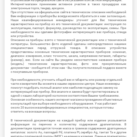
опубликован на официальном сайте без указания контактной информации.
Интернет-магазин принимаем активное участие в таких процедурах как
электронные торги, тендер, аукцион.
При отсутствии на официальном сайте в техническом описании необходимой
Вам информации о приборе Вы всегда можете обратиться к нам за помощью.
Наши квалифицированные менеджеры уточнят для Вас технические
характеристики на прибор из его технической документации: инструкция по
эксплуатации, паспорт, формуляр, руководство по эксплуатации, схемы. При
необходимости мы сделаем фотографии интересующего вас прибора, стенда
или устройства.
Описание на приборы взято с технической документации или с технической
литературы. Большинство фото изделий сделаны непосредственно нашими
специалистами перед отгрузкой товара. В описании устройства
предоставлены основные технические характеристики приборов: номинал,
диапазон измерения, класс точности, шкала, напряжение питания, габариты
(размер), вес. Если на сайте Вы увидели несоответствие названия прибора
(модель) техническим характеристикам, фото или прикрепленным
документам - сообщите об этом нам - Вы получите полезный подарок вместе
с покупаемым прибором.
При необходимости, уточнить общий вес и габариты или размер отдельной
части измерителя Вы можете в нашем сервисном центре. Наши инженеры
помогут подобрать полный аналог или наиболее подходящую замену на
интересующий вас прибор. Все аналоги и замена будут протестированы в
одной с наших лабораторий на полное соответствие Вашим требованиям.
Основная особенность нашего интернет магазина проведение объективных
консультаций при выборе необходимого оборудования. У нас работают
около 20 высококвалифицированных специалистов, которые готовы
ответить на все ваши вопросы.
В технической документации на каждый прибор или изделие указывается
информация по перечню и количеству содержания драгметаллов. В
документации приводится точная масса в граммах содержания драгоценных
металлов: золото Au, палладий Pd, платина Pt, серебро Ag, тантал Ta и другие
металлы платиновой группы (МПГ) на единицу изделия. Данные драгметаллы