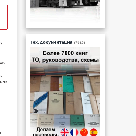
Тех. документация
(7823)
77
рах.
ши
 или
я,