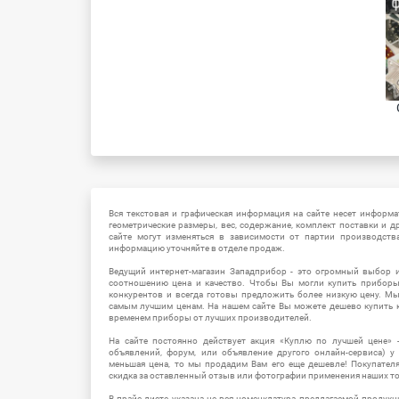
Вся текстовая и графическая информация на сайте несет информат
геометрические размеры, вес, содержание, комплект поставки и д
сайте могут изменяться в зависимости от партии производств
информацию уточняйте в отделе продаж.
Ведущий интернет-магазин Западприбор - это огромный выбор 
соотношению цена и качество. Чтобы Вы могли купить прибор
конкурентов и всегда готовы предложить более низкую цену. М
самым лучшим ценам. На нашем сайте Вы можете дешево купить к
временем приборы от лучших производителей.
На сайте постоянно действует акция «Куплю по лучшей цене» -
объявлений, форум, или объявление другого онлайн-сервиса) у 
меньшая цена, то мы продадим Вам его еще дешевле! Покупател
скидка за оставленный отзыв или фотографии применения наших т
В прайс-листе указана не вся номенклатура предлагаемой продукц