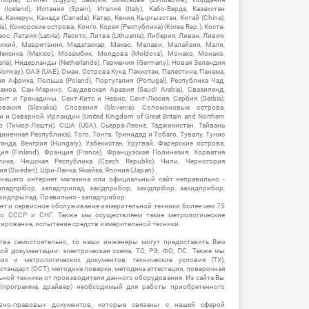
Iceland), Испания (Spain), Италия (Italy), Кабо-Верде, Казахстан
 Камерун, Канада (Canada), Катар, Кения, Кыргызстан, Китай (China),
), Коморские острова, Конго, Корея (Республика) (Korea Rep.), Коста-
ос, Латвия (Latvia), Лесото, Литва (Lithuania), Либерия, Ливан, Ливия,
икий, Мавритания, Мадагаскар, Макао, Малави, Малайзия, Мали,
ексика (Mexico), Мозамбик, Молдова (Moldova), Монако, Монако,
eria), Нидерланды (Netherlands), Германия (Germany), Новая Зеландия
Norway), ОАЭ (UAE), Оман, Острова Кука, Пакистан, Палестина, Панама,
 Африка, Польша (Poland), Португалия (Portugal), Республика Чад,
амоа, Сан-Марино, Саудовская Аравия (Saudi Arabia), Свазиленд,
нт и Гренадины, Сент-Китс и Невис, Сент-Люсия, Сербия (Serbia),
овакия (Slovakia), Словения (Slovenia), Соломоновые острова,
 Северной Ирландии (United Kingdom of Great Britain and Northern
ор (Тимор-Лешти), США (USA), Сьерра-Леоне, Таджикистан, Тайвань
единенная Республика), Того, Тонга, Тринидад и Тобаго, Тувалу, Тунис
Уганда, Венгрия (Hungary), Узбекистан, Уругвай, Фарерские острова,
ия (Finland), Франция (France), Французская Полинезия, Хорватия
блика, Чешская Республика (Czech Republic), Чили, Черногория
ия (Sweden), Шри-Ланка, Ямайка, Япония (Japan).
 нашего интернет магазина или официальный сайт неправильно -
адпрібор, западприлад, західприбор, західпрібор, захидприбор,
ахидпрылад. Правильно - западприбор.
нт и сервисное обслуживание измерительной техники более чем 75
о СССР и СНГ. Также мы осуществляем такие метрологические
уирование, испытание средств измерительной техники.
тва самостоятельно, то наши инженеры могут предоставить Вам
й документации: электрическая схема, ТО, РЭ, ФО, ПС. Также мы
их и метрологических документов: технические условия (ТУ),
 стандарт (ОСТ), методика поверки, методика аттестации, поверочная
ьной техники от производителя данного оборудования. Из сайта Вы
(программа, драйвер) необходимый для работы приобретенного
вно-правовых документов, которые связаны с нашей сферой