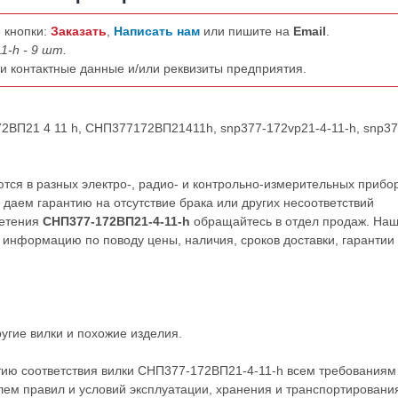
 кнопки:
Заказать
,
Написать нам
или пишите на
Email
.
1-h - 9 шт.
ши контактные данные и/или реквизиты предприятия.
72ВП21 4 11 h, СНП377172ВП21411h, snp377-172vp21-4-11-h, snp3
ся в разных электро-, радио- и контрольно-измерительных прибо
даем гарантию на отсутствие брака или других несоответствий
ретения
СНП377-172ВП21-4-11-h
обращайтесь в отдел продаж. На
нформацию по поводу цены, наличия, сроков доставки, гарантии
ругие
вилки
и похожие изделия.
тию соответствия вилки СНП377-172ВП21-4-11-h всем требованиям
ем правил и условий эксплуатации, хранения и транспортировани