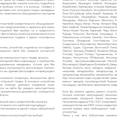
менеджеров Вы можете получить подробную
Индонезия, Ирландия (Ireland), Исландия (
е приборы оптом и в розницу. Телефон и
(Kazakhstan), Каймановы острова, Камбоджа,
 доставки или получения скидки приведены
Кипр (Cyprus), Кирибати, Колумбия (Colombia
ки, качественное оборудование и выгодная
Рика, Кот-д'Ивуар, Куба, Кувейт, Кюрасао, Ла
Лихтенштейн, Люксембург, Мьянма, Мавр
Мальдивы, Мальта, Марокко (Morocco), М
отовителей измерительного оборудования.
Намибия, Науру, Непал, Нигер, Нигерия (Nig
выми предложениями и сервисом для наших
(New Zealand), Новая Каледония, Норвегия (
обходимый Вам прибор, но и предложить
Папуа Новая Гвинея, Парагвай, Перу, Южная
у Вас остались приятные впечатления после
Руанда, Румыния (Romania), Сальвадор, С
нтированные подарки к самым популярным
Сейшельские острова, Сенегал, Сент-Винсе
Сингапур (Singapore), Синт-Мартен, Сл
Соединенное Королевство Великобритании и
итель, устройство, индикатор или изделие.
Ireland), Судан, Суринам, Восточный Тим
альном сайте без указания контактной
(Taiwan), Таиланд (Thailand), Танзания (Объ
(Tunisia), Турция (Turkey), Туркменистан, 
ак электронные торги, тендер, аукцион.
Фиджи, Филиппины (Philippines), Финлянд
необходимой Вам информации о приборе Вы
(Croatia), Центральноафриканская Респу
цированные менеджеры уточнят для Вас
(Montenegro), Швейцария (Switzerland), Швец
ации: инструкция по эксплуатации, паспорт,
Иногда клиенты могут вводить название
сти мы сделаем фотографии интересующего
например, западпрыбор, западпрылад, зап
захидприлад, захидпрібор, захидпрыбор, з
ехнической литературы. Большинство фото
Наш технический отдел осуществляет ремо
отгрузкой товара. В описании устройства
разных заводов производителей бывшег
в: номинал, диапазон измерения, класс
процедуры: калибровка, тарирование, град
 Если на сайте Вы увидели несоответствие
и прикрепленным документам - сообщите об
Если Вы можете сделать ремонт устройс
ибором.
полный комплект необходимой техническо
располагаем обширной базой техническ
ельной части измерителя Вы можете в
техническое задание (ТЗ), ГОСТ, отраслевой
ый аналог или наиболее подходящую
схема для более чем 3500 типов измерител
ротестированы в одной с наших лабораторий
можете скачать весь необходимый софт 
устройства.
ктивных консультаций при выборе
Также у нас есть библиотека нормати