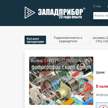
О нас
Радиокомпоненты и
разъемы (2
Каталог
продукции
радиодетали
СНЦ, СШР
Цена:
В нали
Информ