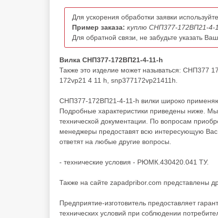
Для ускорения обработки заявки используйте
Пример заказа:
куплю СНП377-172ВП21-4-1
Для обратной связи, не забудьте указать Ва
Вилка СНП377-172ВП21-4-11-h
Также это изделие может называться: СНП377 1
172vp21 4 11 h, snp377172vp21411h.
СНП377-172ВП21-4-11-h вилки широко применяют
Подробные характеристики приведены ниже. Мы 
технической документации. По вопросам приоб
менеджеры предоставят всю интересующую Вас и
ответят на любые другие вопросы.
- технические условия - РЮМК.430420.041 ТУ.
Также на сайте zapadpribor.com представлены д
Предприятие-изготовитель предоставляет гаран
технических условий при соблюдении потребител