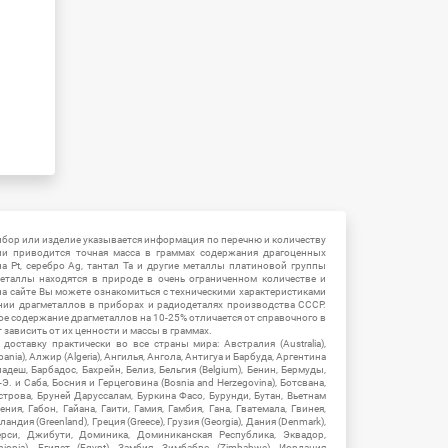
ибор или изделие указывается информация по перечню и количеству
ии приводится точная масса в граммах содержания драгоценных
на Pt, серебро Ag, тантал Ta и другие металлы платиновой группы
еталлы находятся в природе в очень ограниченном количестве и
на сайте Вы можете ознакомиться с техническими характеристиками
нии драгметаллов в приборах и радиодеталях производства СССР.
ое содержание драгметаллов на 10-25% отличается от справочного в
зависить от их ценности и массы в граммах.
ставку практически во все страны мира: Австралия (Australia),
ania), Алжир (Algeria), Ангилья, Ангола, Антигуа и Барбуда, Аргентина
гладеш, Барбадос, Бахрейн, Белиз, Бельгия (Belgium), Бенин, Бермуды,
-Э. и Саба, Босния и Герцеговина (Bosnia and Herzegovina), Ботсвана,
Острова, Бруней Даруссалам, Буркина Фасо, Бурунди, Бутан, Вьетнам
мения, Габон, Гайана, Гаити, Гамия, Гамбия, Гана, Гватемала, Гвинея,
андия (Greenland), Греция (Greece), Грузия (Georgia), Дания (Denmark),
рси, Джибути, Доминика, Доминиканская Республика, Эквадор,
hiopia), Египет (Egypt), Замбия, Зимбабве (Zimbabwe), Иордания