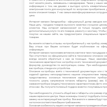
лист можете узнать, связавшись с менеджерами. Также у наших 
информацию о том, как дешево и выгодно купить измерительны
электронная почта для консультаций по вопросам приобретения,
возле описания товара. У нас самые квалифицированные сотрудни
цена.
Интернет магазин Западприбор - официальный дилер заводов изг
Наша цель - продажа товаров высокого качества с лучшими цено
клиентов. Наш интернет магазинможет не только продать не
дополнительные услуги по его поверке, ремонту и монтажу. Чтобы 
покупки на нашем сайте, мы предусмотрели специальные гара
товарам.
Вы можете оставить отзывы на приобретенный у нас прибор, измер
Ваш отзыв при Вашем согласии будет опубликован на офици
информации.
Интернет-магазин принимаем активное участие в таких процедурах к
При отсутствии на официальном сайте в техническом описании 
всегда можете обратиться к нам за помощью. Наши квалифи
технические характеристики на прибор из его технической документ
формуляр, руководство по эксплуатации, схемы. При необходимо
вас прибора, стенда или устройства.
Описание на приборы взято с технической документации или с т
изделий сделаны непосредственно нашими специалистами перед 
предоставлены основные технические характеристики приборо
точности, шкала, напряжение питания, габариты (размер), вес.
названия прибора (модель) техническим характеристикам, фото ил
этом нам - Вы получите полезный подарок вместе с покупаемым пр
При необходимости, уточнить общий вес и габариты или размер отд
нашем сервисном центре. Наши инженеры помогут подобрать полн
замену на интересующий вас прибор. Все аналоги и замена будут п
на полное соответствие Вашим требованиям.
Основная особенность нашего интернет магазина проведение объе