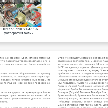
СНП377-172ВП21-4-11-h 
фотография вилки.
ивный характер. Цвет, оттенок, материал,
В технической документации на каждый пр
ругие параметры товара представленого на
содержания драгметаллов. В документац
а и года изготовления. Более подробную
металлов: золото Au, палладий Pd, плати
(МПГ) на единицу изделия. Данные драгм
поэтому имеют столь высокую цену. У нас 
измерительного оборудования по лучшему
приборов и получить сведения о содержа
ы недорого, мы проводим мониторинг цен
Обращаем ваше внимание, что часто реальн
ы продаем только качественные товары по
меньшую сторону! Цена драгметаллов будет 
ак последние новинки, так и проверенные
Мы предлагаем быструю международную до
Австрия (Austria), Азербайджан, Албания (Alb
(Argentina), Аруба, Багамские острова, Бан
 если на другом интернет-ресурсе (доска
Болгария (Bulgaria), Боливия, Бонайре, Синт
товара, представленного на нашем сайте,
Бразилия (Brazil), Британские Виргинские 
ям также предоставляется дополнительная
(Vietnam), Вануату, Ватикан, Венесуэла, Ар
оваров.
Гибралтар, Гондурас, Гонконг, Гренада, Гренл
Демократическая Республика Конго, Дже
ии. Цены на товары, не вошедшие в прайс-
Эсватин, Эстония (Estonia), Эфиопия (Et