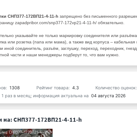
лки СНП377-172ВП21-4-11-h
запрещено без письменного разреше
раницу zapadpribor.com/snp377-172vp21-4-11-h/ обязательно.
тельно указывайте не только маркировку соединителя или разъёма
лка или розетка (папа или мама), а также вид корпуса – кабельная
ли иной соединитель, разъём, заглушку, переход, переходник, гнезд
ной части и наши менеджеры подберут то, что вам нужно.
ров:
1308
Рейтинг товара:
4.3
Количество оценок
я 1 раз в месяц; информация актуальна на
04 августа 2026
 на: СНП377-172ВП21-4-11-h