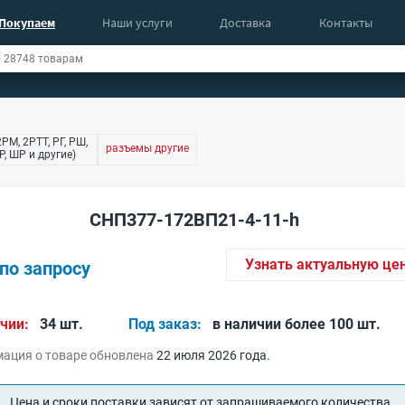
Покупаем
Наши услуги
Доставка
Контакты
РМ, 2РТТ, РГ, РШ,
разъемы другие
, ШР и другие)
СНП377-172ВП21-4-11-h
Узнать актуальную це
по запросу
чии:
34 шт.
Под заказ:
в наличии более 100 шт.
ация о товаре обновлена
22 июля 2026 года.
Цена и сроки поставки зависят от запрашиваемого количества.