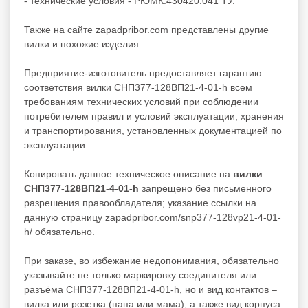
- технические условия - РЮМК.430420.041 ТУ.
Также на сайте zapadpribor.com представлены другие
вилки
и похожие изделия.
Предприятие-изготовитель предоставляет гарантию
соответствия вилки СНП377-128ВП21-4-01-h всем
требованиям технических условий при соблюдении
потребителем правил и условий эксплуатации, хранения
и транспортирования, установленных документацией по
эксплуатации.
Копировать данное техническое описание на
вилки
СНП377-128ВП21-4-01-h
запрещено без письменного
разрешения правообладателя; указание ссылки на
данную страницу zapadpribor.com/snp377-128vp21-4-01-
h/ обязательно.
При заказе, во избежание недопонимания, обязательно
указывайте не только маркировку соединителя или
разъёма СНП377-128ВП21-4-01-h, но и вид контактов –
вилка или розетка (папа или мама), а также вид корпуса