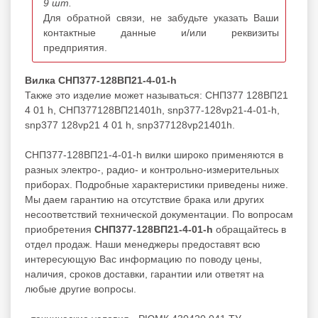
9 шт.
Для обратной связи, не забудьте указать Ваши
контактные данные и/или реквизиты
предприятия.
Вилка СНП377-128ВП21-4-01-h
Также это изделие может называться: СНП377 128ВП21
4 01 h, СНП377128ВП21401h, snp377-128vp21-4-01-h,
snp377 128vp21 4 01 h, snp377128vp21401h.
СНП377-128ВП21-4-01-h вилки широко применяются в
разных электро-, радио- и контрольно-измерительных
приборах. Подробные характеристики приведены ниже.
Мы даем гарантию на отсутствие брака или других
несоответствий технической документации. По вопросам
приобретения
СНП377-128ВП21-4-01-h
обращайтесь в
отдел продаж. Наши менеджеры предоставят всю
интересующую Вас информацию по поводу цены,
наличия, сроков доставки, гарантии или ответят на
любые другие вопросы.