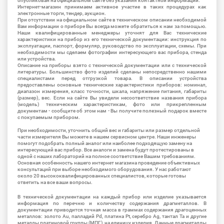
опубликован на официальном сайте без указания контактной информации.
Интернет-магазин принимаем активное участие в таких процедурах как
электронные торги, тендер, аукцион.
При отсутствии на официальном сайте в техническом описании необходимой
Вам информации о приборе Вы всегда можете обратиться к нам за помощью.
Наши квалифицированные менеджеры уточнят для Вас технические
характеристики на прибор из его технической документации: инструкция по
эксплуатации, паспорт, формуляр, руководство по эксплуатации, схемы. При
необходимости мы сделаем фотографии интересующего вас прибора, стенда
или устройства.
Описание на приборы взято с технической документации или с технической
литературы. Большинство фото изделий сделаны непосредственно нашими
специалистами перед отгрузкой товара. В описании устройства
предоставлены основные технические характеристики приборов: номинал,
диапазон измерения, класс точности, шкала, напряжение питания, габариты
(размер), вес. Если на сайте Вы увидели несоответствие названия прибора
(модель) техническим характеристикам, фото или прикрепленным
документам - сообщите об этом нам - Вы получите полезный подарок вместе
с покупаемым прибором.
При необходимости, уточнить общий вес и габариты или размер отдельной
части измерителя Вы можете в нашем сервисном центре. Наши инженеры
помогут подобрать полный аналог или наиболее подходящую замену на
интересующий вас прибор. Все аналоги и замена будут протестированы в
одной с наших лабораторий на полное соответствие Вашим требованиям.
Основная особенность нашего интернет магазина проведение объективных
консультаций при выборе необходимого оборудования. У нас работают
около 20 высококвалифицированных специалистов, которые готовы
ответить на все ваши вопросы.
В технической документации на каждый прибор или изделие указывается
информация по перечню и количеству содержания драгметаллов. В
документации приводится точная масса в граммах содержания драгоценных
металлов: золото Au, палладий Pd, платина Pt, серебро Ag, тантал Ta и другие
металлы платиновой группы (МПГ) на единицу изделия. Данные драгметаллы