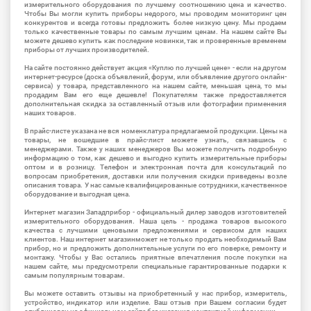
измерительного оборудования по лучшему соотношению цена и качество.
Чтобы Вы могли купить приборы недорого, мы проводим мониторинг цен
конкурентов и всегда готовы предложить более низкую цену. Мы продаем
только качественные товары по самым лучшим ценам. На нашем сайте Вы
можете дешево купить как последние новинки, так и проверенные временем
приборы от лучших производителей.
На сайте постоянно действует акция «Куплю по лучшей цене» - если на другом
интернет-ресурсе (доска объявлений, форум, или объявление другого онлайн-
сервиса) у товара, представленного на нашем сайте, меньшая цена, то мы
продадим Вам его еще дешевле! Покупателям также предоставляется
дополнительная скидка за оставленный отзыв или фотографии применения
наших товаров.
В прайс-листе указана не вся номенклатура предлагаемой продукции. Цены на
товары, не вошедшие в прайс-лист можете узнать, связавшись с
менеджерами. Также у наших менеджеров Вы можете получить подробную
информацию о том, как дешево и выгодно купить измерительные приборы
оптом и в розницу. Телефон и электронная почта для консультаций по
вопросам приобретения, доставки или получения скидки приведены возле
описания товара. У нас самые квалифицированные сотрудники, качественное
оборудование и выгодная цена.
Интернет магазин Западприбор - официальный дилер заводов изготовителей
измерительного оборудования. Наша цель - продажа товаров высокого
качества с лучшими ценовыми предложениями и сервисом для наших
клиентов. Наш интернет магазинможет не только продать необходимый Вам
прибор, но и предложить дополнительные услуги по его поверке, ремонту и
монтажу. Чтобы у Вас остались приятные впечатления после покупки на
нашем сайте, мы предусмотрели специальные гарантированные подарки к
самым популярным товарам.
Вы можете оставить отзывы на приобретенный у нас прибор, измеритель,
устройство, индикатор или изделие. Ваш отзыв при Вашем согласии будет