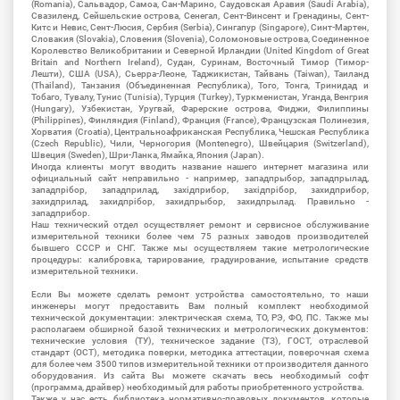
(Romania), Сальвадор, Самоа, Сан-Марино, Саудовская Аравия (Saudi Arabia),
Свазиленд, Сейшельские острова, Сенегал, Сент-Винсент и Гренадины, Сент-
Китс и Невис, Сент-Люсия, Сербия (Serbia), Сингапур (Singapore), Синт-Мартен,
Словакия (Slovakia), Словения (Slovenia), Соломоновые острова, Соединенное
Королевство Великобритании и Северной Ирландии (United Kingdom of Great
Britain and Northern Ireland), Судан, Суринам, Восточный Тимор (Тимор-
Лешти), США (USA), Сьерра-Леоне, Таджикистан, Тайвань (Taiwan), Таиланд
(Thailand), Танзания (Объединенная Республика), Того, Тонга, Тринидад и
Тобаго, Тувалу, Тунис (Tunisia), Турция (Turkey), Туркменистан, Уганда, Венгрия
(Hungary), Узбекистан, Уругвай, Фарерские острова, Фиджи, Филиппины
(Philippines), Финляндия (Finland), Франция (France), Французская Полинезия,
Хорватия (Croatia), Центральноафриканская Республика, Чешская Республика
(Czech Republic), Чили, Черногория (Montenegro), Швейцария (Switzerland),
Швеция (Sweden), Шри-Ланка, Ямайка, Япония (Japan).
Иногда клиенты могут вводить название нашего интернет магазина или
официальный сайт неправильно - например, западпрыбор, западпрылад,
западпрібор, западприлад, західприбор, західпрібор, захидприбор,
захидприлад, захидпрібор, захидпрыбор, захидпрылад. Правильно -
западприбор.
Наш технический отдел осуществляет ремонт и сервисное обслуживание
измерительной техники более чем 75 разных заводов производителей
бывшего СССР и СНГ. Также мы осуществляем такие метрологические
процедуры: калибровка, тарирование, градуирование, испытание средств
измерительной техники.
Если Вы можете сделать ремонт устройства самостоятельно, то наши
инженеры могут предоставить Вам полный комплект необходимой
технической документации: электрическая схема, ТО, РЭ, ФО, ПС. Также мы
располагаем обширной базой технических и метрологических документов:
технические условия (ТУ), техническое задание (ТЗ), ГОСТ, отраслевой
стандарт (ОСТ), методика поверки, методика аттестации, поверочная схема
для более чем 3500 типов измерительной техники от производителя данного
оборудования. Из сайта Вы можете скачать весь необходимый софт
(программа, драйвер) необходимый для работы приобретенного устройства.
Также у нас есть библиотека нормативно-правовых документов, которые