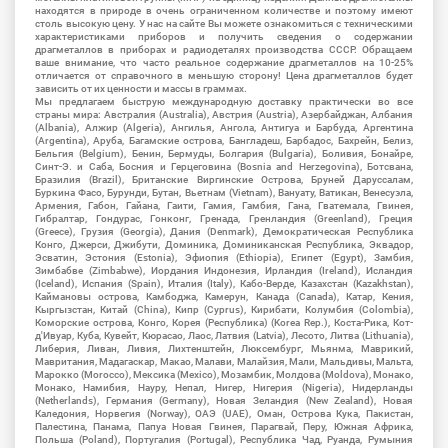
находятся в природе в очень ограниченном количестве и поэтому имеют
столь высокую цену. У нас на сайте Вы можете ознакомиться с техническими
характеристиками приборов и получить сведения о содержании
драгметаллов в приборах и радиодеталях производства СССР. Обращаем
ваше внимание, что часто реальное содержание драгметаллов на 10-25%
отличается от справочного в меньшую сторону! Цена драгметаллов будет
зависить от их ценности и массы в граммах.
Мы предлагаем быструю международную доставку практически во все
страны мира: Австралия (Australia), Австрия (Austria), Азербайджан, Албания
(Albania), Алжир (Algeria), Ангилья, Ангола, Антигуа и Барбуда, Аргентина
(Argentina), Аруба, Багамские острова, Бангладеш, Барбадос, Бахрейн, Белиз,
Бельгия (Belgium), Бенин, Бермуды, Болгария (Bulgaria), Боливия, Бонайре,
Синт-Э. и Саба, Босния и Герцеговина (Bosnia and Herzegovina), Ботсвана,
Бразилия (Brazil), Британские Виргинские Острова, Бруней Даруссалам,
Буркина Фасо, Бурунди, Бутан, Вьетнам (Vietnam), Вануату, Ватикан, Венесуэла,
Армения, Габон, Гайана, Гаити, Гамия, Гамбия, Гана, Гватемала, Гвинея,
Гибралтар, Гондурас, Гонконг, Гренада, Гренландия (Greenland), Греция
(Greece), Грузия (Georgia), Дания (Denmark), Демократическая Республика
Конго, Джерси, Джибути, Доминика, Доминиканская Республика, Эквадор,
Эсватин, Эстония (Estonia), Эфиопия (Ethiopia), Египет (Egypt), Замбия,
Зимбабве (Zimbabwe), Иордания Индонезия, Ирландия (Ireland), Исландия
(Iceland), Испания (Spain), Италия (Italy), Кабо-Верде, Казахстан (Kazakhstan),
Каймановы острова, Камбоджа, Камерун, Канада (Canada), Катар, Кения,
Кыргызстан, Китай (China), Кипр (Cyprus), Кирибати, Колумбия (Colombia),
Коморские острова, Конго, Корея (Республика) (Korea Rep.), Коста-Рика, Кот-
д'Ивуар, Куба, Кувейт, Кюрасао, Лаос, Латвия (Latvia), Лесото, Литва (Lithuania),
Либерия, Ливан, Ливия, Лихтенштейн, Люксембург, Мьянма, Маврикий,
Мавритания, Мадагаскар, Макао, Малави, Малайзия, Мали, Мальдивы, Мальта,
Марокко (Morocco), Мексика (Mexico), Мозамбик, Молдова (Moldova), Монако,
Монако, Намибия, Науру, Непал, Нигер, Нигерия (Nigeria), Нидерланды
(Netherlands), Германия (Germany), Новая Зеландия (New Zealand), Новая
Каледония, Норвегия (Norway), ОАЭ (UAE), Оман, Острова Кука, Пакистан,
Палестина, Панама, Папуа Новая Гвинея, Парагвай, Перу, Южная Африка,
Польша (Poland), Португалия (Portugal), Республика Чад, Руанда, Румыния