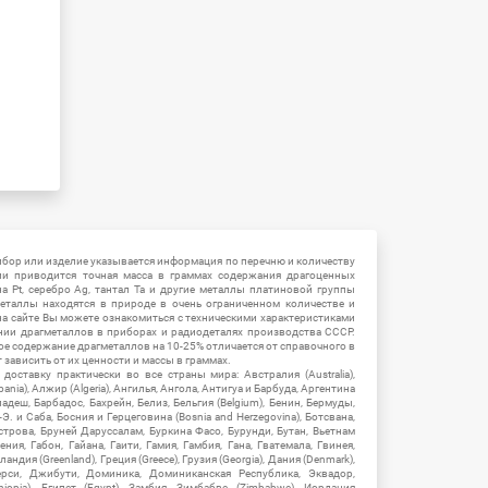
ибор или изделие указывается информация по перечню и количеству
ии приводится точная масса в граммах содержания драгоценных
на Pt, серебро Ag, тантал Ta и другие металлы платиновой группы
еталлы находятся в природе в очень ограниченном количестве и
на сайте Вы можете ознакомиться с техническими характеристиками
нии драгметаллов в приборах и радиодеталях производства СССР.
ое содержание драгметаллов на 10-25% отличается от справочного в
зависить от их ценности и массы в граммах.
ставку практически во все страны мира: Австралия (Australia),
ania), Алжир (Algeria), Ангилья, Ангола, Антигуа и Барбуда, Аргентина
гладеш, Барбадос, Бахрейн, Белиз, Бельгия (Belgium), Бенин, Бермуды,
-Э. и Саба, Босния и Герцеговина (Bosnia and Herzegovina), Ботсвана,
Острова, Бруней Даруссалам, Буркина Фасо, Бурунди, Бутан, Вьетнам
мения, Габон, Гайана, Гаити, Гамия, Гамбия, Гана, Гватемала, Гвинея,
андия (Greenland), Греция (Greece), Грузия (Georgia), Дания (Denmark),
рси, Джибути, Доминика, Доминиканская Республика, Эквадор,
hiopia), Египет (Egypt), Замбия, Зимбабве (Zimbabwe), Иордания