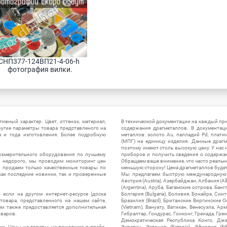
СНП377-124ВП21-4-06-h 
фотография вилки.
ивный характер. Цвет, оттенок, материал,
В технической документации на каждый пр
ругие параметры товара представленого на
содержания драгметаллов. В документац
а и года изготовления. Более подробную
металлов: золото Au, палладий Pd, плати
(МПГ) на единицу изделия. Данные драгм
поэтому имеют столь высокую цену. У нас 
измерительного оборудования по лучшему
приборов и получить сведения о содержа
ы недорого, мы проводим мониторинг цен
Обращаем ваше внимание, что часто реальн
ы продаем только качественные товары по
меньшую сторону! Цена драгметаллов будет 
ак последние новинки, так и проверенные
Мы предлагаем быструю международную до
Австрия (Austria), Азербайджан, Албания (Alb
(Argentina), Аруба, Багамские острова, Бан
 если на другом интернет-ресурсе (доска
Болгария (Bulgaria), Боливия, Бонайре, Синт
товара, представленного на нашем сайте,
Бразилия (Brazil), Британские Виргинские 
ям также предоставляется дополнительная
(Vietnam), Вануату, Ватикан, Венесуэла, Ар
оваров.
Гибралтар, Гондурас, Гонконг, Гренада, Гренл
Демократическая Республика Конго, Дже
ии. Цены на товары, не вошедшие в прайс-
Эсватин, Эстония (Estonia), Эфиопия (Et