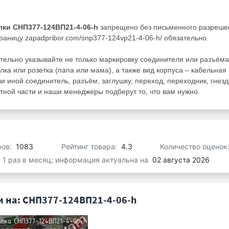
лки СНП377-124ВП21-4-06-h
запрещено без письменного разреше
раницу zapadpribor.com/snp377-124vp21-4-06-h/ обязательно.
тельно указывайте не только маркировку соединителя или разъёма
лка или розетка (папа или мама), а также вид корпуса – кабельная
ли иной соединитель, разъём, заглушку, переход, переходник, гнезд
ной части и наши менеджеры подберут то, что вам нужно.
ров:
1083
Рейтинг товара:
4.3
Количество оценок
я 1 раз в месяц; информация актуальна на
02 августа 2026
 на: СНП377-124ВП21-4-06-h