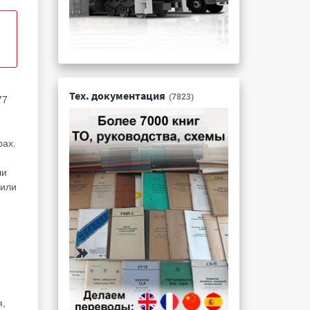
Тех. документация
(7823)
77
рах.
ши
 или
я,