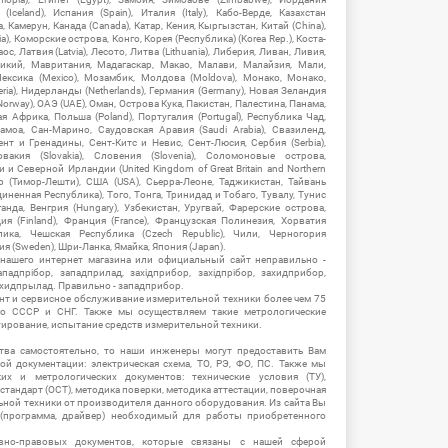
Iceland), Испания (Spain), Италия (Italy), Кабо-Верде, Казахстан
 Камерун, Канада (Canada), Катар, Кения, Кыргызстан, Китай (China),
), Коморские острова, Конго, Корея (Республика) (Korea Rep.), Коста-
ос, Латвия (Latvia), Лесото, Литва (Lithuania), Либерия, Ливан, Ливия,
икий, Мавритания, Мадагаскар, Макао, Малави, Малайзия, Мали,
ексика (Mexico), Мозамбик, Молдова (Moldova), Монако, Монако,
eria), Нидерланды (Netherlands), Германия (Germany), Новая Зеландия
Norway), ОАЭ (UAE), Оман, Острова Кука, Пакистан, Палестина, Панама,
 Африка, Польша (Poland), Португалия (Portugal), Республика Чад,
амоа, Сан-Марино, Саудовская Аравия (Saudi Arabia), Свазиленд,
нт и Гренадины, Сент-Китс и Невис, Сент-Люсия, Сербия (Serbia),
овакия (Slovakia), Словения (Slovenia), Соломоновые острова,
 Северной Ирландии (United Kingdom of Great Britain and Northern
ор (Тимор-Лешти), США (USA), Сьерра-Леоне, Таджикистан, Тайвань
единенная Республика), Того, Тонга, Тринидад и Тобаго, Тувалу, Тунис
Уганда, Венгрия (Hungary), Узбекистан, Уругвай, Фарерские острова,
ия (Finland), Франция (France), Французская Полинезия, Хорватия
блика, Чешская Республика (Czech Republic), Чили, Черногория
ия (Sweden), Шри-Ланка, Ямайка, Япония (Japan).
 нашего интернет магазина или официальный сайт неправильно -
адпрібор, западприлад, західприбор, західпрібор, захидприбор,
ахидпрылад. Правильно - западприбор.
нт и сервисное обслуживание измерительной техники более чем 75
о СССР и СНГ. Также мы осуществляем такие метрологические
уирование, испытание средств измерительной техники.
тва самостоятельно, то наши инженеры могут предоставить Вам
й документации: электрическая схема, ТО, РЭ, ФО, ПС. Также мы
их и метрологических документов: технические условия (ТУ),
 стандарт (ОСТ), методика поверки, методика аттестации, поверочная
ьной техники от производителя данного оборудования. Из сайта Вы
(программа, драйвер) необходимый для работы приобретенного
вно-правовых документов, которые связаны с нашей сферой