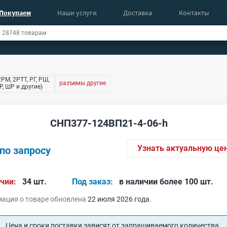
Покупаем
Наши услуги
Доставка
Контакты
РМ, 2РТТ, РГ, РШ,
разъемы другие
, ШР и другие)
СНП377-124ВП21-4-06-h
Узнать актуальную це
по запросу
чии:
34 шт.
Под заказ:
в наличии более 100 шт.
ация о товаре обновлена
22 июля 2026 года.
Цена и сроки поставки зависят от запрашиваемого количества.