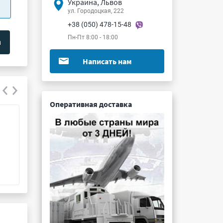
Украина, Львов
ул. Городоцкая, 222
+38 (050) 478-15-48
Пн-Пт 8:00 - 18:00
Написать нам
Оперативная доставка
СНП339-76РП11-8б-Ф4
СНП373-56РП21
Подробнее ...
Подробнее ...