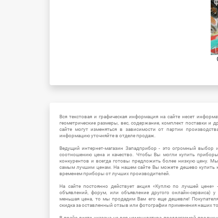
Вся текстовая и графическая информация на сайте несет информат
геометрические размеры, вес, содержание, комплект поставки и д
сайте могут изменяться в зависимости от партии производств
информацию уточняйте в отделе продаж.
Ведущий интернет-магазин Западприбор - это огромный выбор 
соотношению цена и качество. Чтобы Вы могли купить прибор
конкурентов и всегда готовы предложить более низкую цену. М
самым лучшим ценам. На нашем сайте Вы можете дешево купить к
временем приборы от лучших производителей.
На сайте постоянно действует акция «Куплю по лучшей цене» -
объявлений, форум, или объявление другого онлайн-сервиса) у 
меньшая цена, то мы продадим Вам его еще дешевле! Покупател
скидка за оставленный отзыв или фотографии применения наших т
В прайс-листе указана не вся номенклатура предлагаемой продукц