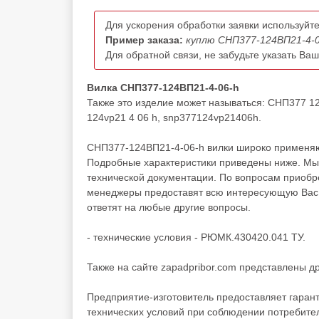
Для ускорения обработки заявки используйте
Пример заказа:
куплю СНП377-124ВП21-4-0
Для обратной связи, не забудьте указать Ва
Вилка СНП377-124ВП21-4-06-h
Также это изделие может называться: СНП377 1
124vp21 4 06 h, snp377124vp21406h.
СНП377-124ВП21-4-06-h вилки широко применяют
Подробные характеристики приведены ниже. Мы 
технической документации. По вопросам приоб
менеджеры предоставят всю интересующую Вас и
ответят на любые другие вопросы.
- технические условия - РЮМК.430420.041 ТУ.
Также на сайте zapadpribor.com представлены д
Предприятие-изготовитель предоставляет гаран
технических условий при соблюдении потребител