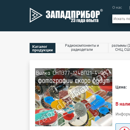
О нас
Радиокомпоненты и
разъемы (2
Каталог
продукции
радиодетали
СНЦ, СШР
Цена:
В нали
Информ