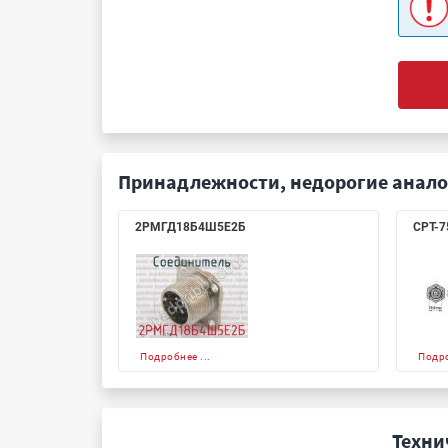
Принадлежности, недорогие анало
2РМГД18Б4Ш5Е2Б
СРТ-7
Подробнее ...
Подро
Техни