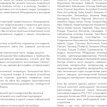
менеджеров Вы можете получить подробную
Индонезия, Ирландия (Ireland), Исландия (
е приборы оптом и в розницу. Телефон и
(Kazakhstan), Каймановы острова, Камбоджа,
 доставки или получения скидки приведены
Кипр (Cyprus), Кирибати, Колумбия (Colombia
ки, качественное оборудование и выгодная
Рика, Кот-д'Ивуар, Куба, Кувейт, Кюрасао, Ла
Лихтенштейн, Люксембург, Мьянма, Мавр
Мальдивы, Мальта, Марокко (Morocco), М
отовителей измерительного оборудования.
Намибия, Науру, Непал, Нигер, Нигерия (Nig
выми предложениями и сервисом для наших
(New Zealand), Новая Каледония, Норвегия (
обходимый Вам прибор, но и предложить
Папуа Новая Гвинея, Парагвай, Перу, Южная
у Вас остались приятные впечатления после
Руанда, Румыния (Romania), Сальвадор, С
нтированные подарки к самым популярным
Сейшельские острова, Сенегал, Сент-Винсе
Сингапур (Singapore), Синт-Мартен, Сл
Соединенное Королевство Великобритании и
итель, устройство, индикатор или изделие.
Ireland), Судан, Суринам, Восточный Тим
альном сайте без указания контактной
(Taiwan), Таиланд (Thailand), Танзания (Объ
(Tunisia), Турция (Turkey), Туркменистан, 
ак электронные торги, тендер, аукцион.
Фиджи, Филиппины (Philippines), Финлянд
необходимой Вам информации о приборе Вы
(Croatia), Центральноафриканская Респу
цированные менеджеры уточнят для Вас
(Montenegro), Швейцария (Switzerland), Швец
ации: инструкция по эксплуатации, паспорт,
Иногда клиенты могут вводить название
сти мы сделаем фотографии интересующего
например, западпрыбор, западпрылад, зап
захидприлад, захидпрібор, захидпрыбор, з
ехнической литературы. Большинство фото
Наш технический отдел осуществляет ремо
отгрузкой товара. В описании устройства
разных заводов производителей бывшег
в: номинал, диапазон измерения, класс
процедуры: калибровка, тарирование, град
 Если на сайте Вы увидели несоответствие
и прикрепленным документам - сообщите об
Если Вы можете сделать ремонт устройс
ибором.
полный комплект необходимой техническо
располагаем обширной базой техническ
ельной части измерителя Вы можете в
техническое задание (ТЗ), ГОСТ, отраслевой
ый аналог или наиболее подходящую
схема для более чем 3500 типов измерител
ротестированы в одной с наших лабораторий
можете скачать весь необходимый софт 
устройства.
ктивных консультаций при выборе
Также у нас есть библиотека нормати