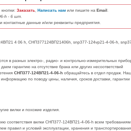
 кнопки:
Заказать
,
Написать нам
или пишите на
Email
.
6-h - 6 шт.
ши контактные данные и/или реквизиты предприятия.
24ВП21 4 06 h, СНП377124ВП21406h, snp377-124vp21-4-06-h, snp3
ся в разных электро-, радио- и контрольно-измерительных прибо
даем гарантию на отсутствие брака или других несоответствий
ретения
СНП377-124ВП21-4-06-h
обращайтесь в отдел продаж. На
нформацию по поводу цены, наличия, сроков доставки, гарантии
ругие
вилки
и похожие изделия.
тию соответствия вилки СНП377-124ВП21-4-06-h всем требованиям
ем правил и условий эксплуатации, хранения и транспортировани