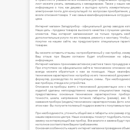
лист можете узнать, связавшись с менеджерами. Также у наших 
информацию о том, как дешево и выгодно купить измерительны
электронная почта для консультаций по вопросам приобретения,
возле описания товара. У нас самые квалифицированные сотрудни
цена.
Интернет магазин Западприбор - официальный дилер заводов изг
Наша цель - продажа товаров высокого качества с лучшими цено
клиентов. Наш интернет магазинможет не только продать не
дополнительные услуги по его поверке, ремонту и монтажу. Чтобы 
покупки на нашем сайте, мы предусмотрели специальные гара
товарам.
Вы можете оставить отзывы на приобретенный у нас прибор, измер
Ваш отзыв при Вашем согласии будет опубликован на офици
информации.
Интернет-магазин принимаем активное участие в таких процедурах к
При отсутствии на официальном сайте в техническом описании 
всегда можете обратиться к нам за помощью. Наши квалифи
технические характеристики на прибор из его технической документ
формуляр, руководство по эксплуатации, схемы. При необходимо
вас прибора, стенда или устройства.
Описание на приборы взято с технической документации или с т
изделий сделаны непосредственно нашими специалистами перед 
предоставлены основные технические характеристики приборо
точности, шкала, напряжение питания, габариты (размер), вес.
названия прибора (модель) техническим характеристикам, фото ил
этом нам - Вы получите полезный подарок вместе с покупаемым пр
При необходимости, уточнить общий вес и габариты или размер отд
нашем сервисном центре. Наши инженеры помогут подобрать полн
замену на интересующий вас прибор. Все аналоги и замена будут п
на полное соответствие Вашим требованиям.
Основная особенность нашего интернет магазина проведение объе