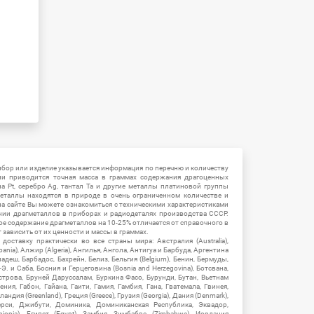
ибор или изделие указывается информация по перечню и количеству
ии приводится точная масса в граммах содержания драгоценных
на Pt, серебро Ag, тантал Ta и другие металлы платиновой группы
еталлы находятся в природе в очень ограниченном количестве и
на сайте Вы можете ознакомиться с техническими характеристиками
нии драгметаллов в приборах и радиодеталях производства СССР.
ое содержание драгметаллов на 10-25% отличается от справочного в
зависить от их ценности и массы в граммах.
ставку практически во все страны мира: Австралия (Australia),
ania), Алжир (Algeria), Ангилья, Ангола, Антигуа и Барбуда, Аргентина
гладеш, Барбадос, Бахрейн, Белиз, Бельгия (Belgium), Бенин, Бермуды,
-Э. и Саба, Босния и Герцеговина (Bosnia and Herzegovina), Ботсвана,
Острова, Бруней Даруссалам, Буркина Фасо, Бурунди, Бутан, Вьетнам
мения, Габон, Гайана, Гаити, Гамия, Гамбия, Гана, Гватемала, Гвинея,
андия (Greenland), Греция (Greece), Грузия (Georgia), Дания (Denmark),
рси, Джибути, Доминика, Доминиканская Республика, Эквадор,
hiopia), Египет (Egypt), Замбия, Зимбабве (Zimbabwe), Иордания