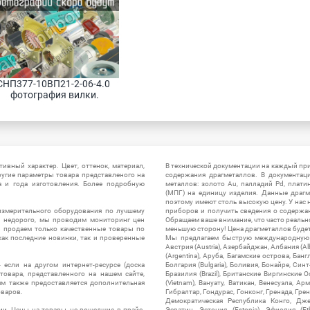
СНП377-10ВП21-2-06-4.0 
фотография вилки.
ивный характер. Цвет, оттенок, материал,
В технической документации на каждый пр
ругие параметры товара представленого на
содержания драгметаллов. В документац
а и года изготовления. Более подробную
металлов: золото Au, палладий Pd, плати
(МПГ) на единицу изделия. Данные драгм
поэтому имеют столь высокую цену. У нас 
измерительного оборудования по лучшему
приборов и получить сведения о содержа
ы недорого, мы проводим мониторинг цен
Обращаем ваше внимание, что часто реальн
ы продаем только качественные товары по
меньшую сторону! Цена драгметаллов будет 
ак последние новинки, так и проверенные
Мы предлагаем быструю международную до
Австрия (Austria), Азербайджан, Албания (Alb
(Argentina), Аруба, Багамские острова, Бан
 если на другом интернет-ресурсе (доска
Болгария (Bulgaria), Боливия, Бонайре, Синт
товара, представленного на нашем сайте,
Бразилия (Brazil), Британские Виргинские 
ям также предоставляется дополнительная
(Vietnam), Вануату, Ватикан, Венесуэла, Ар
оваров.
Гибралтар, Гондурас, Гонконг, Гренада, Гренл
Демократическая Республика Конго, Дже
ии. Цены на товары, не вошедшие в прайс-
Эсватин, Эстония (Estonia), Эфиопия (Et