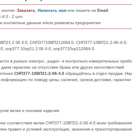
 кнопки:
Заказать
,
Написать нам
или пишите на
Email
.
4.0 - 2 шт.
ши контактные данные и/или реквизиты предприятия.
0ВП21 2 06 4.0, СНП37710ВП212064.0, СНП377-10ВП21-2-06-4-0,
0, snp377 10vp21 2 06 4-0, snp37710vp212064-0.
тся в разных электро-, радио- и контрольно-измерительных прибо
даем гарантию на отсутствие брака или других несоответствий
ретения
СНП377-10ВП21-2-06-4.0
обращайтесь в отдел продаж. На
нформацию по поводу цены, наличия, сроков доставки, гарантии
ругие
вилки
и похожие изделия.
тию соответствия вилки СНП377-10ВП21-2-06-4.0 всем требования
ем правил и условий эксплуатации, хранения и транспортировани