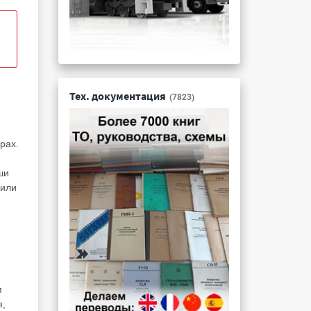
Тех. документация
(7823)
рах.
ши
 или
м
я,