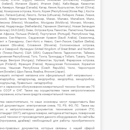
Iceland), Испания (Spain), Италия (Italy), Кабо-Верде, Казахстан
 Камерун, Канада (Canada), Катар, Кения, Кыргызстан, Китай (China),
), Коморские острова, Конго, Корея (Республика) (Korea Rep.), Коста-
ос, Латвия (Latvia), Лесото, Литва (Lithuania), Либерия, Ливан, Ливия,
икий, Мавритания, Мадагаскар, Макао, Малави, Малайзия, Мали,
ексика (Mexico), Мозамбик, Молдова (Moldova), Монако, Монако,
eria), Нидерланды (Netherlands), Германия (Germany), Новая Зеландия
Norway), ОАЭ (UAE), Оман, Острова Кука, Пакистан, Палестина, Панама,
 Африка, Польша (Poland), Португалия (Portugal), Республика Чад,
амоа, Сан-Марино, Саудовская Аравия (Saudi Arabia), Свазиленд,
нт и Гренадины, Сент-Китс и Невис, Сент-Люсия, Сербия (Serbia),
овакия (Slovakia), Словения (Slovenia), Соломоновые острова,
 Северной Ирландии (United Kingdom of Great Britain and Northern
ор (Тимор-Лешти), США (USA), Сьерра-Леоне, Таджикистан, Тайвань
единенная Республика), Того, Тонга, Тринидад и Тобаго, Тувалу, Тунис
Уганда, Венгрия (Hungary), Узбекистан, Уругвай, Фарерские острова,
ия (Finland), Франция (France), Французская Полинезия, Хорватия
блика, Чешская Республика (Czech Republic), Чили, Черногория
ия (Sweden), Шри-Ланка, Ямайка, Япония (Japan).
 нашего интернет магазина или официальный сайт неправильно -
адпрібор, западприлад, західприбор, західпрібор, захидприбор,
ахидпрылад. Правильно - западприбор.
нт и сервисное обслуживание измерительной техники более чем 75
о СССР и СНГ. Также мы осуществляем такие метрологические
уирование, испытание средств измерительной техники.
тва самостоятельно, то наши инженеры могут предоставить Вам
й документации: электрическая схема, ТО, РЭ, ФО, ПС. Также мы
их и метрологических документов: технические условия (ТУ),
 стандарт (ОСТ), методика поверки, методика аттестации, поверочная
ьной техники от производителя данного оборудования. Из сайта Вы
(программа, драйвер) необходимый для работы приобретенного
вно-правовых документов, которые связаны с нашей сферой