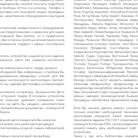
менеджеров Вы можете получить подробную
Индонезия, Ирландия (Ireland), Исландия (
е приборы оптом и в розницу. Телефон и
(Kazakhstan), Каймановы острова, Камбоджа,
 доставки или получения скидки приведены
Кипр (Cyprus), Кирибати, Колумбия (Colombia
ки, качественное оборудование и выгодная
Рика, Кот-д'Ивуар, Куба, Кувейт, Кюрасао, Ла
Лихтенштейн, Люксембург, Мьянма, Мавр
Мальдивы, Мальта, Марокко (Morocco), М
отовителей измерительного оборудования.
Намибия, Науру, Непал, Нигер, Нигерия (Nig
выми предложениями и сервисом для наших
(New Zealand), Новая Каледония, Норвегия (
обходимый Вам прибор, но и предложить
Папуа Новая Гвинея, Парагвай, Перу, Южная
у Вас остались приятные впечатления после
Руанда, Румыния (Romania), Сальвадор, С
нтированные подарки к самым популярным
Сейшельские острова, Сенегал, Сент-Винсе
Сингапур (Singapore), Синт-Мартен, Сл
Соединенное Королевство Великобритании и
итель, устройство, индикатор или изделие.
Ireland), Судан, Суринам, Восточный Тим
альном сайте без указания контактной
(Taiwan), Таиланд (Thailand), Танзания (Объ
(Tunisia), Турция (Turkey), Туркменистан, 
ак электронные торги, тендер, аукцион.
Фиджи, Филиппины (Philippines), Финлянд
необходимой Вам информации о приборе Вы
(Croatia), Центральноафриканская Респу
цированные менеджеры уточнят для Вас
(Montenegro), Швейцария (Switzerland), Швец
ации: инструкция по эксплуатации, паспорт,
Иногда клиенты могут вводить название
сти мы сделаем фотографии интересующего
например, западпрыбор, западпрылад, зап
захидприлад, захидпрібор, захидпрыбор, з
ехнической литературы. Большинство фото
Наш технический отдел осуществляет ремо
отгрузкой товара. В описании устройства
разных заводов производителей бывшег
в: номинал, диапазон измерения, класс
процедуры: калибровка, тарирование, град
 Если на сайте Вы увидели несоответствие
и прикрепленным документам - сообщите об
Если Вы можете сделать ремонт устройс
ибором.
полный комплект необходимой техническо
располагаем обширной базой техническ
ельной части измерителя Вы можете в
техническое задание (ТЗ), ГОСТ, отраслевой
ый аналог или наиболее подходящую
схема для более чем 3500 типов измерител
ротестированы в одной с наших лабораторий
можете скачать весь необходимый софт 
устройства.
ктивных консультаций при выборе
Также у нас есть библиотека нормати