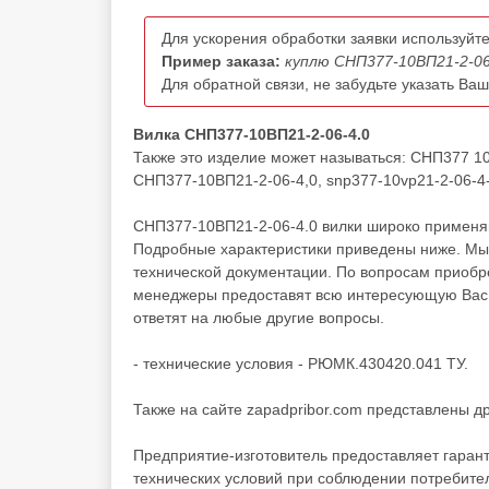
Для ускорения обработки заявки используйте
Пример заказа:
куплю СНП377-10ВП21-2-06-
Для обратной связи, не забудьте указать Ва
Вилка СНП377-10ВП21-2-06-4.0
Также это изделие может называться: СНП377 1
СНП377-10ВП21-2-06-4,0, snp377-10vp21-2-06-4-
СНП377-10ВП21-2-06-4.0 вилки широко применяю
Подробные характеристики приведены ниже. Мы 
технической документации. По вопросам приоб
менеджеры предоставят всю интересующую Вас и
ответят на любые другие вопросы.
- технические условия - РЮМК.430420.041 ТУ.
Также на сайте zapadpribor.com представлены д
Предприятие-изготовитель предоставляет гаран
технических условий при соблюдении потребител