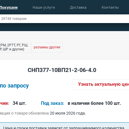
Покупаем
Наши услуги
Доставка
Контакты
РМ, 2РТТ, РГ, РШ,
разъемы другие
, ШР и другие)
СНП377-10ВП21-2-06-4.0
Узнать актуальную це
по запросу
чии:
34 шт.
Под заказ:
в наличии более 100 шт.
ация о товаре обновлена
20 июля 2026 года.
Цена и сроки поставки зависят от запрашиваемого количества.