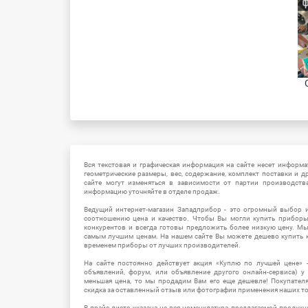
Вся текстовая и графическая информация на сайте несет информат
геометрические размеры, вес, содержание, комплект поставки и д
сайте могут изменяться в зависимости от партии производств
информацию уточняйте в отделе продаж.
Ведущий интернет-магазин Западприбор - это огромный выбор 
соотношению цена и качество. Чтобы Вы могли купить прибор
конкурентов и всегда готовы предложить более низкую цену. М
самым лучшим ценам. На нашем сайте Вы можете дешево купить к
временем приборы от лучших производителей.
На сайте постоянно действует акция «Куплю по лучшей цене» -
объявлений, форум, или объявление другого онлайн-сервиса) у 
меньшая цена, то мы продадим Вам его еще дешевле! Покупател
скидка за оставленный отзыв или фотографии применения наших т
В прайс-листе указана не вся номенклатура предлагаемой продукц