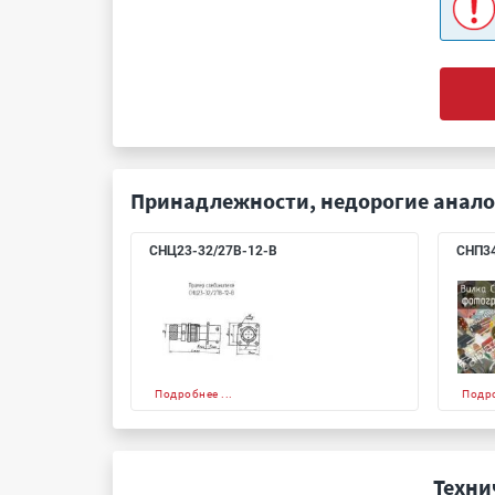
Принадлежности, недорогие анало
СНЦ23-32/27В-12-В
СНП34
Подробнее ...
Подро
Техни