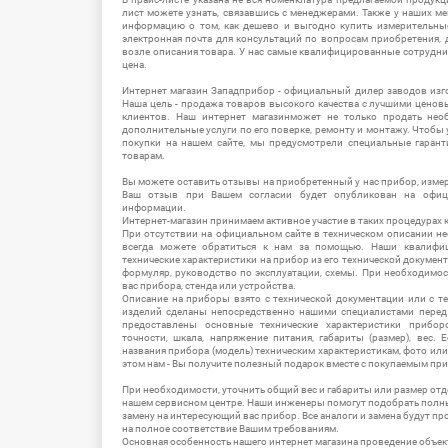
лист можете узнать, связавшись с менеджерами. Также у наших 
информацию о том, как дешево и выгодно купить измерительны
электронная почта для консультаций по вопросам приобретения,
возле описания товара. У нас самые квалифицированные сотрудни
цена.
Интернет магазин Западприбор - официальный дилер заводов изг
Наша цель - продажа товаров высокого качества с лучшими цено
клиентов. Наш интернет магазинможет не только продать не
дополнительные услуги по его поверке, ремонту и монтажу. Чтобы 
покупки на нашем сайте, мы предусмотрели специальные гара
товарам.
Вы можете оставить отзывы на приобретенный у нас прибор, измер
Ваш отзыв при Вашем согласии будет опубликован на офици
информации.
Интернет-магазин принимаем активное участие в таких процедурах к
При отсутствии на официальном сайте в техническом описании 
всегда можете обратиться к нам за помощью. Наши квалифи
технические характеристики на прибор из его технической документ
формуляр, руководство по эксплуатации, схемы. При необходимо
вас прибора, стенда или устройства.
Описание на приборы взято с технической документации или с т
изделий сделаны непосредственно нашими специалистами перед 
предоставлены основные технические характеристики приборо
точности, шкала, напряжение питания, габариты (размер), вес.
названия прибора (модель) техническим характеристикам, фото ил
этом нам - Вы получите полезный подарок вместе с покупаемым пр
При необходимости, уточнить общий вес и габариты или размер отд
нашем сервисном центре. Наши инженеры помогут подобрать полн
замену на интересующий вас прибор. Все аналоги и замена будут п
на полное соответствие Вашим требованиям.
Основная особенность нашего интернет магазина проведение объе