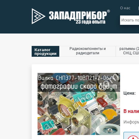
О нас
Радиокомпоненты и
разъемы (2
Каталог
продукции
радиодетали
СНЦ, СШР
Цена:
В нали
Информ