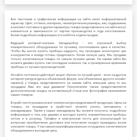
Вся текстовая и графическая информация на сайте несет информативный
характер. Цвет, оттенок, материал, геометрические размеры, вес, содержание,
комплект поставки и другие параметры товара представленого на сайте могут
изменяться в зависимости от партии производства и года изготовления.
Более подробную информацию уточняйте в отделе продаж.
Ведущий интернет-магазин Западприбор - это огромный выбор
измерительного оборудования по лучшему соотношению цена и качество.
Чтобы Вы могли купить приборы недорого, мы проводим мониторинг цен
конкурентов и всегда готовы предложить более низкую цену. Мы продаем
только качественные товары по самым лучшим ценам. На нашем сайте Вы
можете дешево купить как последние новинки, так и проверенные временем
приборы от лучших производителей.
На сайте постоянно действует акция «Куплю по лучшей цене» - если на другом
интернет-ресурсе (доска объявлений, форум, или объявление другого онлайн-
сервиса) у товара, представленного на нашем сайте, меньшая цена, то мы
продадим Вам его еще дешевле! Покупателям также предоставляется
дополнительная скидка за оставленный отзыв или фотографии применения
наших товаров.
В прайс-листе указана не вся номенклатура предлагаемой продукции. Цены на
товары, не вошедшие в прайс-лист можете узнать, связавшись с
менеджерами. Также у наших менеджеров Вы можете получить подробную
информацию о том, как дешево и выгодно купить измерительные приборы
оптом и в розницу. Телефон и электронная почта для консультаций по
вопросам приобретения, доставки или получения скидки приведены возле
описания товара. У нас самые квалифицированные сотрудники, качественное
оборудование и выгодная цена.