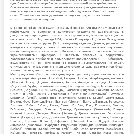
одной с наших лабораторий на полное соответствие Вашим требованиям.
Основная особенность нашего интернет магазина проведение объективных
консультаций при выборе необходимого оборудования. У нас работают
около 20 высококвалифицированных специалистов, которые готовы
ответить на все ваши вопросы.
В технической документации на каждый прибор или изделие указывается
информация по перечню и количеству содержания драгметаллов. В
документации приводится точная масса в граммах содержания драгоценных
металлов: золото Au, палладий Pd, платина Pt, серебро Ag, тантал Ta и другие
металлы платиновой группы (МПГ) на единицу изделия. Данные драгметаллы
находятся в природе в очень ограниченном количестве и поэтому имеют
столь высокую цену. У нас на сайте Вы можете ознакомиться с техническими
характеристиками приборов и получить сведения о содержании
драгметаллов в приборах и радиодеталях производства СССР. Обращаем
ваше внимание, что часто реальное содержание драгметаллов на 10-25%
отличается от справочного в меньшую сторону! Цена драгметаллов будет
зависить от их ценности и массы в граммах.
Мы предлагаем быструю международную доставку практически во все
страны мира: Австралия (Australia), Австрия (Austria), Азербайджан, Албания
(Albania), Алжир (Algeria), Ангилья, Ангола, Антигуа и Барбуда, Аргентина
(Argentina), Аруба, Багамские острова, Бангладеш, Барбадос, Бахрейн, Белиз,
Бельгия (Belgium), Бенин, Бермуды, Болгария (Bulgaria), Боливия, Бонайре,
Синт-Э. и Саба, Босния и Герцеговина (Bosnia and Herzegovina), Ботсвана,
Бразилия (Brazil), Британские Виргинские Острова, Бруней Даруссалам,
Буркина Фасо, Бурунди, Бутан, Вьетнам (Vietnam), Вануату, Ватикан, Венесуэла,
Армения, Габон, Гайана, Гаити, Гамия, Гамбия, Гана, Гватемала, Гвинея,
Гибралтар, Гондурас, Гонконг, Гренада, Гренландия (Greenland), Греция
(Greece), Грузия (Georgia), Дания (Denmark), Демократическая Республика
Конго, Джерси, Джибути, Доминика, Доминиканская Республика, Эквадор,
Эсватин, Эстония (Estonia), Эфиопия (Ethiopia), Египет (Egypt), Замбия,
Зимбабве (Zimbabwe), Иордания Индонезия, Ирландия (Ireland), Исландия
(Iceland), Испания (Spain), Италия (Italy), Кабо-Верде, Казахстан (Kazakhstan),
Каймановы острова, Камбоджа, Камерун, Канада (Canada), Катар, Кения,