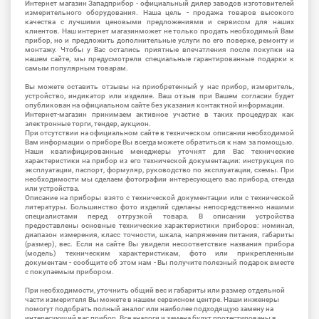
Интернет магазин Западприбор - официальный дилер заводов изготовителей
измерительного оборудования. Наша цель - продажа товаров высокого
качества с лучшими ценовыми предложениями и сервисом для наших
клиентов. Наш интернет магазинможет не только продать необходимый Вам
прибор, но и предложить дополнительные услуги по его поверке, ремонту и
монтажу. Чтобы у Вас остались приятные впечатления после покупки на
нашем сайте, мы предусмотрели специальные гарантированные подарки к
самым популярным товарам.
Вы можете оставить отзывы на приобретенный у нас прибор, измеритель,
устройство, индикатор или изделие. Ваш отзыв при Вашем согласии будет
опубликован на официальном сайте без указания контактной информации.
Интернет-магазин принимаем активное участие в таких процедурах как
электронные торги, тендер, аукцион.
При отсутствии на официальном сайте в техническом описании необходимой
Вам информации о приборе Вы всегда можете обратиться к нам за помощью.
Наши квалифицированные менеджеры уточнят для Вас технические
характеристики на прибор из его технической документации: инструкция по
эксплуатации, паспорт, формуляр, руководство по эксплуатации, схемы. При
необходимости мы сделаем фотографии интересующего вас прибора, стенда
или устройства.
Описание на приборы взято с технической документации или с технической
литературы. Большинство фото изделий сделаны непосредственно нашими
специалистами перед отгрузкой товара. В описании устройства
предоставлены основные технические характеристики приборов: номинал,
диапазон измерения, класс точности, шкала, напряжение питания, габариты
(размер), вес. Если на сайте Вы увидели несоответствие названия прибора
(модель) техническим характеристикам, фото или прикрепленным
документам - сообщите об этом нам - Вы получите полезный подарок вместе
с покупаемым прибором.
При необходимости, уточнить общий вес и габариты или размер отдельной
части измерителя Вы можете в нашем сервисном центре. Наши инженеры
помогут подобрать полный аналог или наиболее подходящую замену на
интересующий вас прибор. Все аналоги и замена будут протестированы в