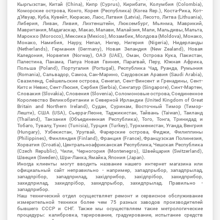
Кыргызстан, Китай (China), Кипр (Cyprus), Кирибати, Колумбия (Colombia),
Коморские острова, Конго, Корея (Республика) (Korea Rep.), Коста-Рика, Кот-
д'Ивуар, Куба, Кувейт, Кюрасао, Лаос, Латвия (Latvia), Лесото, Литва (Lithuania),
Либерия, Ливан, Ливия, Лихтенштейн, Люксембург, Мьянма, Маврикий,
Мавритания, Мадагаскар, Макао, Малави, Малайзия, Мали, Мальдивы, Мальта,
Марокко (Morocco), Мексика (Mexico), Мозамбик, Молдова (Moldova), Монако,
Монако, Намибия, Науру, Непал, Нигер, Нигерия (Nigeria), Нидерланды
(Netherlands), Германия (Germany), Новая Зеландия (New Zealand), Новая
Каледония, Норвегия (Norway), ОАЭ (UAE), Оман, Острова Кука, Пакистан,
Палестина, Панама, Папуа Новая Гвинея, Парагвай, Перу, Южная Африка,
Польша (Poland), Португалия (Portugal), Республика Чад, Руанда, Румыния
(Romania), Сальвадор, Самоа, Сан-Марино, Саудовская Аравия (Saudi Arabia),
Свазиленд, Сейшельские острова, Сенегал, Сент-Винсент и Гренадины, Сент-
Китс и Невис, Сент-Люсия, Сербия (Serbia), Сингапур (Singapore), Синт-Мартен,
Словакия (Slovakia), Словения (Slovenia), Соломоновые острова, Соединенное
Королевство Великобритании и Северной Ирландии (United Kingdom of Great
Britain and Northern Ireland), Судан, Суринам, Восточный Тимор (Тимор-
Лешти), США (USA), Сьерра-Леоне, Таджикистан, Тайвань (Taiwan), Таиланд
(Thailand), Танзания (Объединенная Республика), Того, Тонга, Тринидад и
Тобаго, Тувалу, Тунис (Tunisia), Турция (Turkey), Туркменистан, Уганда, Венгрия
(Hungary), Узбекистан, Уругвай, Фарерские острова, Фиджи, Филиппины
(Philippines), Финляндия (Finland), Франция (France), Французская Полинезия,
Хорватия (Croatia), Центральноафриканская Республика, Чешская Республика
(Czech Republic), Чили, Черногория (Montenegro), Швейцария (Switzerland),
Швеция (Sweden), Шри-Ланка, Ямайка, Япония (Japan).
Иногда клиенты могут вводить название нашего интернет магазина или
официальный сайт неправильно - например, западпрыбор, западпрылад,
западпрібор, западприлад, західприбор, західпрібор, захидприбор,
захидприлад, захидпрібор, захидпрыбор, захидпрылад. Правильно -
западприбор.
Наш технический отдел осуществляет ремонт и сервисное обслуживание
измерительной техники более чем 75 разных заводов производителей
бывшего СССР и СНГ. Также мы осуществляем такие метрологические
процедуры: калибровка, тарирование, градуирование, испытание средств