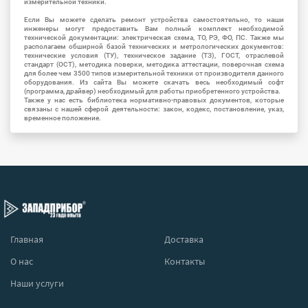
измерительной техники.
Если Вы можете сделать ремонт устройства самостоятельно, то наши
инженеры могут предоставить Вам полный комплект необходимой
технической документации: электрическая схема, ТО, РЭ, ФО, ПС. Также мы
располагаем обширной базой технических и метрологических документов:
технические условия (ТУ), техническое задание (ТЗ), ГОСТ, отраслевой
стандарт (ОСТ), методика поверки, методика аттестации, поверочная схема
для более чем 3500 типов измерительной техники от производителя данного
оборудования. Из сайта Вы можете скачать весь необходимый софт
(программа, драйвер) необходимый для работы приобретенного устройства.
Также у нас есть библиотека нормативно-правовых документов, которые
связаны с нашей сферой деятельности: закон, кодекс, постановление, указ,
временное положение.
Главная
Доставка
О нас
Контакты
Наши услуги