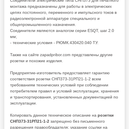
Соединители электрические типа СНП373 для печатного
монтажа предназначены для работы в электрических
цепях постоянного, переменного и импульсного токов в
радиоэлектронной аппаратуре специального и
общепромышленного назначения.
Соединители являются аналогом серии ESQT, шаг 2.0
мм;
- технические условия - РЮМК.430420.040 ТУ.
Также на сайте zapadpribor.com представлены другие
розетки
и похожие изделия.
Предприятие-изготовитель предоставляет гарантию
соответствия розетки СНП373-31РП21-1-2 всем
требованиям технических условий при соблюдении
потребителем правил и условий эксплуатации, хранения
и транспортирования, установленных документацией по
эксплуатации.
Копировать данное техническое описание на
розетки
СНП373-31РП21-1-2
запрещено без письменного
разрешения правообладателя; указание ссылки на