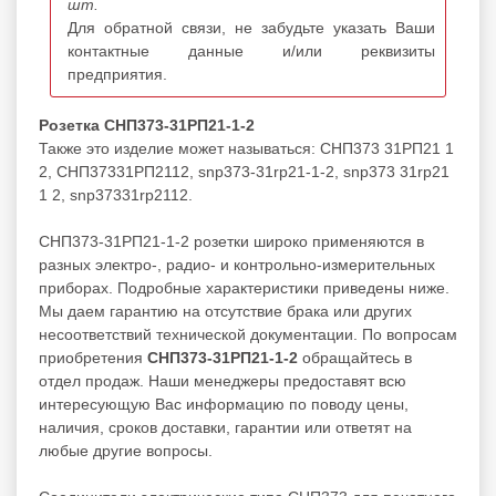
шт.
Для обратной связи, не забудьте указать Ваши
контактные данные и/или реквизиты
предприятия.
Розетка СНП373-31РП21-1-2
Также это изделие может называться: СНП373 31РП21 1
2, СНП37331РП2112, snp373-31rp21-1-2, snp373 31rp21
1 2, snp37331rp2112.
СНП373-31РП21-1-2 розетки широко применяются в
разных электро-, радио- и контрольно-измерительных
приборах. Подробные характеристики приведены ниже.
Мы даем гарантию на отсутствие брака или других
несоответствий технической документации. По вопросам
приобретения
СНП373-31РП21-1-2
обращайтесь в
отдел продаж. Наши менеджеры предоставят всю
интересующую Вас информацию по поводу цены,
наличия, сроков доставки, гарантии или ответят на
любые другие вопросы.