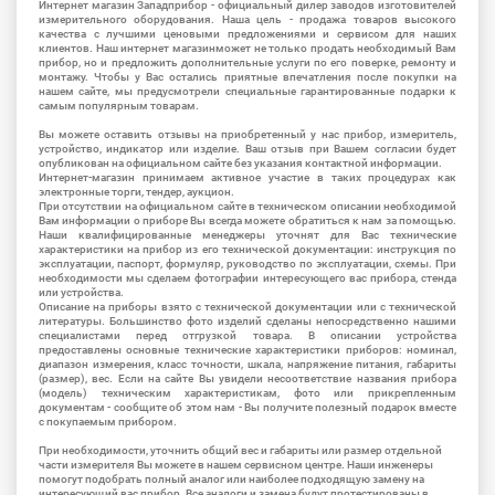
Интернет магазин Западприбор - официальный дилер заводов изготовителей
измерительного оборудования. Наша цель - продажа товаров высокого
качества с лучшими ценовыми предложениями и сервисом для наших
клиентов. Наш интернет магазинможет не только продать необходимый Вам
прибор, но и предложить дополнительные услуги по его поверке, ремонту и
монтажу. Чтобы у Вас остались приятные впечатления после покупки на
нашем сайте, мы предусмотрели специальные гарантированные подарки к
самым популярным товарам.
Вы можете оставить отзывы на приобретенный у нас прибор, измеритель,
устройство, индикатор или изделие. Ваш отзыв при Вашем согласии будет
опубликован на официальном сайте без указания контактной информации.
Интернет-магазин принимаем активное участие в таких процедурах как
электронные торги, тендер, аукцион.
При отсутствии на официальном сайте в техническом описании необходимой
Вам информации о приборе Вы всегда можете обратиться к нам за помощью.
Наши квалифицированные менеджеры уточнят для Вас технические
характеристики на прибор из его технической документации: инструкция по
эксплуатации, паспорт, формуляр, руководство по эксплуатации, схемы. При
необходимости мы сделаем фотографии интересующего вас прибора, стенда
или устройства.
Описание на приборы взято с технической документации или с технической
литературы. Большинство фото изделий сделаны непосредственно нашими
специалистами перед отгрузкой товара. В описании устройства
предоставлены основные технические характеристики приборов: номинал,
диапазон измерения, класс точности, шкала, напряжение питания, габариты
(размер), вес. Если на сайте Вы увидели несоответствие названия прибора
(модель) техническим характеристикам, фото или прикрепленным
документам - сообщите об этом нам - Вы получите полезный подарок вместе
с покупаемым прибором.
При необходимости, уточнить общий вес и габариты или размер отдельной
части измерителя Вы можете в нашем сервисном центре. Наши инженеры
помогут подобрать полный аналог или наиболее подходящую замену на
интересующий вас прибор. Все аналоги и замена будут протестированы в