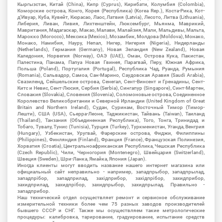
Кыргызстан, Китай (China), Кипр (Cyprus), Кирибати, Колумбия (Colombia),
Коморские острова, Конго, Корея (Республика) (Korea Rep.), Коста-Рика, Кот-
д'Ивуар, Куба, Кувейт, Кюрасао, Лаос, Латвия (Latvia), Лесото, Литва (Lithuania),
Либерия, Ливан, Ливия, Лихтенштейн, Люксембург, Мьянма, Маврикий,
Мавритания, Мадагаскар, Макао, Малави, Малайзия, Мали, Мальдивы, Мальта,
Марокко (Morocco), Мексика (Mexico), Мозамбик, Молдова (Moldova), Монако,
Монако, Намибия, Науру, Непал, Нигер, Нигерия (Nigeria), Нидерланды
(Netherlands), Германия (Germany), Новая Зеландия (New Zealand), Новая
Каледония, Норвегия (Norway), ОАЭ (UAE), Оман, Острова Кука, Пакистан,
Палестина, Панама, Папуа Новая Гвинея, Парагвай, Перу, Южная Африка,
Польша (Poland), Португалия (Portugal), Республика Чад, Руанда, Румыния
(Romania), Сальвадор, Самоа, Сан-Марино, Саудовская Аравия (Saudi Arabia),
Свазиленд, Сейшельские острова, Сенегал, Сент-Винсент и Гренадины, Сент-
Китс и Невис, Сент-Люсия, Сербия (Serbia), Сингапур (Singapore), Синт-Мартен,
Словакия (Slovakia), Словения (Slovenia), Соломоновые острова, Соединенное
Королевство Великобритании и Северной Ирландии (United Kingdom of Great
Britain and Northern Ireland), Судан, Суринам, Восточный Тимор (Тимор-
Лешти), США (USA), Сьерра-Леоне, Таджикистан, Тайвань (Taiwan), Таиланд
(Thailand), Танзания (Объединенная Республика), Того, Тонга, Тринидад и
Тобаго, Тувалу, Тунис (Tunisia), Турция (Turkey), Туркменистан, Уганда, Венгрия
(Hungary), Узбекистан, Уругвай, Фарерские острова, Фиджи, Филиппины
(Philippines), Финляндия (Finland), Франция (France), Французская Полинезия,
Хорватия (Croatia), Центральноафриканская Республика, Чешская Республика
(Czech Republic), Чили, Черногория (Montenegro), Швейцария (Switzerland),
Швеция (Sweden), Шри-Ланка, Ямайка, Япония (Japan).
Иногда клиенты могут вводить название нашего интернет магазина или
официальный сайт неправильно - например, западпрыбор, западпрылад,
западпрібор, западприлад, західприбор, західпрібор, захидприбор,
захидприлад, захидпрібор, захидпрыбор, захидпрылад. Правильно -
западприбор.
Наш технический отдел осуществляет ремонт и сервисное обслуживание
измерительной техники более чем 75 разных заводов производителей
бывшего СССР и СНГ. Также мы осуществляем такие метрологические
процедуры: калибровка, тарирование, градуирование, испытание средств