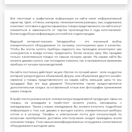
Вся текстовая и графическая информация на сайте несет информативный
характер. Цвет, оттенок, материал, геометрические размеры, вес, содержание,
комплект поставки и другие параметры товара представленого на сайте могут
изменяться в зависимости от партии производства и года изготовления.
Более подробную информацию уточняйте в отделе продаж.
Ведущий интернет-магазин Западприбор - это огромный выбор
измерительного оборудования по лучшему соотношению цена и качество.
Чтобы Вы могли купить приборы недорого, мы проводим мониторинг цен
конкурентов и всегда готовы предложить более низкую цену. Мы продаем
только качественные товары по самым лучшим ценам. На нашем сайте Вы
можете дешево купить как последние новинки, так и проверенные временем
приборы от лучших производителей.
На сайте постоянно действует акция «Куплю по лучшей цене» - если на другом
интернет-ресурсе (доска объявлений, форум, или объявление другого онлайн-
сервиса) у товара, представленного на нашем сайте, меньшая цена, то мы
продадим Вам его еще дешевле! Покупателям также предоставляется
дополнительная скидка за оставленный отзыв или фотографии применения
наших товаров.
В прайс-листе указана не вся номенклатура предлагаемой продукции. Цены на
товары, не вошедшие в прайс-лист можете узнать, связавшись с
менеджерами. Также у наших менеджеров Вы можете получить подробную
информацию о том, как дешево и выгодно купить измерительные приборы
оптом и в розницу. Телефон и электронная почта для консультаций по
вопросам приобретения, доставки или получения скидки приведены возле
описания товара. У нас самые квалифицированные сотрудники, качественное
оборудование и выгодная цена.