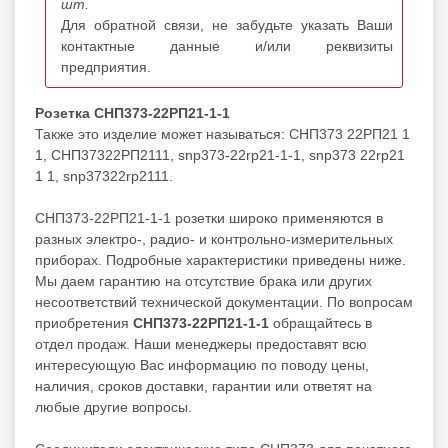
шт.
Для обратной связи, не забудьте указать Ваши
контактные данные и/или реквизиты
предприятия.
Розетка СНП373-22РП21-1-1
Также это изделие может называться: СНП373 22РП21 1
1, СНП37322РП2111, snp373-22rp21-1-1, snp373 22rp21
1 1, snp37322rp2111.
СНП373-22РП21-1-1 розетки широко применяются в
разных электро-, радио- и контрольно-измерительных
приборах. Подробные характеристики приведены ниже.
Мы даем гарантию на отсутствие брака или других
несоответствий технической документации. По вопросам
приобретения
СНП373-22РП21-1-1
обращайтесь в
отдел продаж. Наши менеджеры предоставят всю
интересующую Вас информацию по поводу цены,
наличия, сроков доставки, гарантии или ответят на
любые другие вопросы.