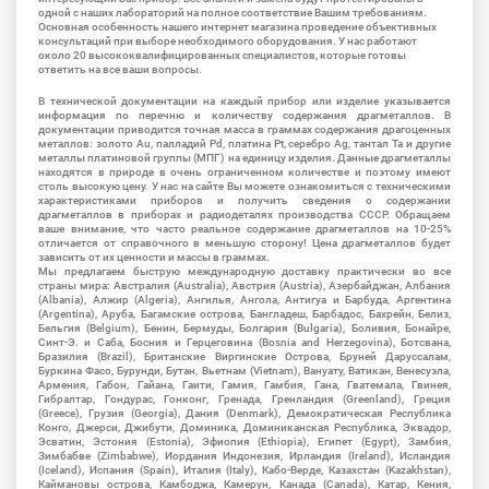
одной с наших лабораторий на полное соответствие Вашим требованиям.
Основная особенность нашего интернет магазина проведение объективных
консультаций при выборе необходимого оборудования. У нас работают
около 20 высококвалифицированных специалистов, которые готовы
ответить на все ваши вопросы.
В технической документации на каждый прибор или изделие указывается
информация по перечню и количеству содержания драгметаллов. В
документации приводится точная масса в граммах содержания драгоценных
металлов: золото Au, палладий Pd, платина Pt, серебро Ag, тантал Ta и другие
металлы платиновой группы (МПГ) на единицу изделия. Данные драгметаллы
находятся в природе в очень ограниченном количестве и поэтому имеют
столь высокую цену. У нас на сайте Вы можете ознакомиться с техническими
характеристиками приборов и получить сведения о содержании
драгметаллов в приборах и радиодеталях производства СССР. Обращаем
ваше внимание, что часто реальное содержание драгметаллов на 10-25%
отличается от справочного в меньшую сторону! Цена драгметаллов будет
зависить от их ценности и массы в граммах.
Мы предлагаем быструю международную доставку практически во все
страны мира: Австралия (Australia), Австрия (Austria), Азербайджан, Албания
(Albania), Алжир (Algeria), Ангилья, Ангола, Антигуа и Барбуда, Аргентина
(Argentina), Аруба, Багамские острова, Бангладеш, Барбадос, Бахрейн, Белиз,
Бельгия (Belgium), Бенин, Бермуды, Болгария (Bulgaria), Боливия, Бонайре,
Синт-Э. и Саба, Босния и Герцеговина (Bosnia and Herzegovina), Ботсвана,
Бразилия (Brazil), Британские Виргинские Острова, Бруней Даруссалам,
Буркина Фасо, Бурунди, Бутан, Вьетнам (Vietnam), Вануату, Ватикан, Венесуэла,
Армения, Габон, Гайана, Гаити, Гамия, Гамбия, Гана, Гватемала, Гвинея,
Гибралтар, Гондурас, Гонконг, Гренада, Гренландия (Greenland), Греция
(Greece), Грузия (Georgia), Дания (Denmark), Демократическая Республика
Конго, Джерси, Джибути, Доминика, Доминиканская Республика, Эквадор,
Эсватин, Эстония (Estonia), Эфиопия (Ethiopia), Египет (Egypt), Замбия,
Зимбабве (Zimbabwe), Иордания Индонезия, Ирландия (Ireland), Исландия
(Iceland), Испания (Spain), Италия (Italy), Кабо-Верде, Казахстан (Kazakhstan),
Каймановы острова, Камбоджа, Камерун, Канада (Canada), Катар, Кения,