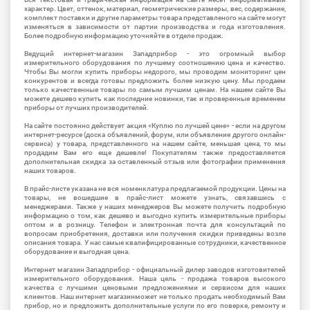
характер. Цвет, оттенок, материал, геометрические размеры, вес, содержание,
комплект поставки и другие параметры товара представленого на сайте могут
изменяться в зависимости от партии производства и года изготовления.
Более подробную информацию уточняйте в отделе продаж.
Ведущий интернет-магазин Западприбор - это огромный выбор
измерительного оборудования по лучшему соотношению цена и качество.
Чтобы Вы могли купить приборы недорого, мы проводим мониторинг цен
конкурентов и всегда готовы предложить более низкую цену. Мы продаем
только качественные товары по самым лучшим ценам. На нашем сайте Вы
можете дешево купить как последние новинки, так и проверенные временем
приборы от лучших производителей.
На сайте постоянно действует акция «Куплю по лучшей цене» - если на другом
интернет-ресурсе (доска объявлений, форум, или объявление другого онлайн-
сервиса) у товара, представленного на нашем сайте, меньшая цена, то мы
продадим Вам его еще дешевле! Покупателям также предоставляется
дополнительная скидка за оставленный отзыв или фотографии применения
наших товаров.
В прайс-листе указана не вся номенклатура предлагаемой продукции. Цены на
товары, не вошедшие в прайс-лист можете узнать, связавшись с
менеджерами. Также у наших менеджеров Вы можете получить подробную
информацию о том, как дешево и выгодно купить измерительные приборы
оптом и в розницу. Телефон и электронная почта для консультаций по
вопросам приобретения, доставки или получения скидки приведены возле
описания товара. У нас самые квалифицированные сотрудники, качественное
оборудование и выгодная цена.
Интернет магазин Западприбор - официальный дилер заводов изготовителей
измерительного оборудования. Наша цель - продажа товаров высокого
качества с лучшими ценовыми предложениями и сервисом для наших
клиентов. Наш интернет магазинможет не только продать необходимый Вам
прибор, но и предложить дополнительные услуги по его поверке, ремонту и