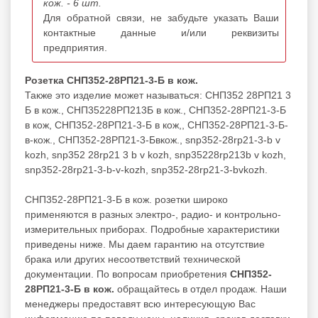
кож. - 6 шт.
Для обратной связи, не забудьте указать Ваши
контактные данные и/или реквизиты
предприятия.
Розетка СНП352-28РП21-3-Б в кож.
Также это изделие может называться: СНП352 28РП21 3
Б в кож., СНП35228РП213Б в кож., СНП352-28РП21-3-Б
в кож, СНП352-28РП21-3-Б в кож,, СНП352-28РП21-3-Б-
в-кож., СНП352-28РП21-3-Бвкож., snp352-28rp21-3-b v
kozh, snp352 28rp21 3 b v kozh, snp35228rp213b v kozh,
snp352-28rp21-3-b-v-kozh, snp352-28rp21-3-bvkozh.
СНП352-28РП21-3-Б в кож. розетки широко
применяются в разных электро-, радио- и контрольно-
измерительных приборах. Подробные характеристики
приведены ниже. Мы даем гарантию на отсутствие
брака или других несоответствий технической
документации. По вопросам приобретения
СНП352-
28РП21-3-Б в кож.
обращайтесь в отдел продаж. Наши
менеджеры предоставят всю интересующую Вас