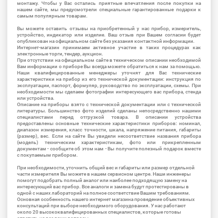
монтажу. Чтобы у Вас остались приятные впечатления после покупки на
нашем сайте, мы предусмотрели специальные гарантированные подарки к
самым популярным товарам.
Вы можете оставить отзывы на приобретенный у нас прибор, измеритель,
устройство, индикатор или изделие. Ваш отзыв при Вашем согласии будет
опубликован на официальном сайте без указания контактной информации.
Интернет-магазин принимаем активное участие в таких процедурах как
электронные торги, тендер, аукцион.
При отсутствии на официальном сайте в техническом описании необходимой
Вам информации о приборе Вы всегда можете обратиться к нам за помощью.
Наши квалифицированные менеджеры уточнят для Вас технические
характеристики на прибор из его технической документации: инструкция по
эксплуатации, паспорт, формуляр, руководство по эксплуатации, схемы. При
необходимости мы сделаем фотографии интересующего вас прибора, стенда
или устройства.
Описание на приборы взято с технической документации или с технической
литературы. Большинство фото изделий сделаны непосредственно нашими
специалистами перед отгрузкой товара. В описании устройства
предоставлены основные технические характеристики приборов: номинал,
диапазон измерения, класс точности, шкала, напряжение питания, габариты
(размер), вес. Если на сайте Вы увидели несоответствие названия прибора
(модель) техническим характеристикам, фото или прикрепленным
документам - сообщите об этом нам - Вы получите полезный подарок вместе
с покупаемым прибором.
При необходимости, уточнить общий вес и габариты или размер отдельной
части измерителя Вы можете в нашем сервисном центре. Наши инженеры
помогут подобрать полный аналог или наиболее подходящую замену на
интересующий вас прибор. Все аналоги и замена будут протестированы в
одной с наших лабораторий на полное соответствие Вашим требованиям.
Основная особенность нашего интернет магазина проведение объективных
консультаций при выборе необходимого оборудования. У нас работают
около 20 высококвалифицированных специалистов, которые готовы