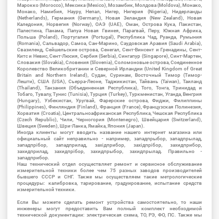
Марокко (Morocco), Мексика (Mexico), Мозамбик, Молдова (Moldova), Монако,
Монако, Намибия, Науру, Непал, Нигер, Нигерия (Nigeria), Нидерланды
(Netherlands), Германия (Germany), Новая Зеландия (New Zealand), Новая
Каледония, Норвегия (Norway), ОАЭ (UAE), Оман, Острова Кука, Пакистан,
Палестина, Панама, Папуа Новая Гвинея, Парагвай, Перу, Южная Африка,
Польша (Poland), Португалия (Portugal), Республика Чад, Руанда, Румыния
(Romania), Сальвадор, Самоа, Сан-Марино, Саудовская Аравия (Saudi Arabia),
Свазиленд, Сейшельские острова, Сенегал, Сент-Винсент и Гренадины, Сент-
Китс и Невис, Сент-Люсия, Сербия (Serbia), Сингапур (Singapore), Синт-Мартен,
Словакия (Slovakia), Словения (Slovenia), Соломоновые острова, Соединенное
Королевство Великобритании и Северной Ирландии (United Kingdom of Great
Britain and Northern Ireland), Судан, Суринам, Восточный Тимор (Тимор-
Лешти), США (USA), Сьерра-Леоне, Таджикистан, Тайвань (Taiwan), Таиланд
(Thailand), Танзания (Объединенная Республика), Того, Тонга, Тринидад и
Тобаго, Тувалу, Тунис (Tunisia), Турция (Turkey), Туркменистан, Уганда, Венгрия
(Hungary), Узбекистан, Уругвай, Фарерские острова, Фиджи, Филиппины
(Philippines), Финляндия (Finland), Франция (France), Французская Полинезия,
Хорватия (Croatia), Центральноафриканская Республика, Чешская Республика
(Czech Republic), Чили, Черногория (Montenegro), Швейцария (Switzerland),
Швеция (Sweden), Шри-Ланка, Ямайка, Япония (Japan).
Иногда клиенты могут вводить название нашего интернет магазина или
официальный сайт неправильно - например, западпрыбор, западпрылад,
западпрібор, западприлад, західприбор, західпрібор, захидприбор,
захидприлад, захидпрібор, захидпрыбор, захидпрылад. Правильно -
западприбор.
Наш технический отдел осуществляет ремонт и сервисное обслуживание
измерительной техники более чем 75 разных заводов производителей
бывшего СССР и СНГ. Также мы осуществляем такие метрологические
процедуры: калибровка, тарирование, градуирование, испытание средств
измерительной техники.
Если Вы можете сделать ремонт устройства самостоятельно, то наши
инженеры могут предоставить Вам полный комплект необходимой
технической документации: электрическая схема, ТО, РЭ, ФО, ПС. Также мы