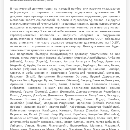
ответить на все ваши вопросы.
В технической документации на каждый прибор или изделие указывается
информация по перечню и количеству содержания драгметаллов. В
документации приводится точная масса в граммах содержания драгоценных
металлов: золото Au, палладий Pd, платина Pt, серебро Ag, тантал Ta и другие
металлы платиновой группы (МПГ) на единицу изделия. Данные драгметаллы
находятся в природе в очень ограниченном количестве и поэтому имеют
столь высокую цену. У нас на сайте Вы можете ознакомиться с техническими
характеристиками приборов и получить сведения о содержании
драгметаллов в приборах и радиодеталях производства СССР. Обращаем
ваше внимание, что часто реальное содержание драгметаллов на 10-25%
отличается от справочного в меньшую сторону! Цена драгметаллов будет
зависить от их ценности и массы в граммах.
Мы предлагаем быструю международную доставку практически во все
страны мира: Австралия (Australia), Австрия (Austria), Азербайджан, Албания
(Albania), Алжир (Algeria), Ангилья, Ангола, Антигуа и Барбуда, Аргентина
(Argentina), Аруба, Багамские острова, Бангладеш, Барбадос, Бахрейн, Белиз,
Бельгия (Belgium), Бенин, Бермуды, Болгария (Bulgaria), Боливия, Бонайре,
Синт-Э. и Саба, Босния и Герцеговина (Bosnia and Herzegovina), Ботсвана,
Бразилия (Brazil), Британские Виргинские Острова, Бруней Даруссалам,
Буркина Фасо, Бурунди, Бутан, Вьетнам (Vietnam), Вануату, Ватикан, Венесуэла,
Армения, Габон, Гайана, Гаити, Гамия, Гамбия, Гана, Гватемала, Гвинея,
Гибралтар, Гондурас, Гонконг, Гренада, Гренландия (Greenland), Греция
(Greece), Грузия (Georgia), Дания (Denmark), Демократическая Республика
Конго, Джерси, Джибути, Доминика, Доминиканская Республика, Эквадор,
Эсватин, Эстония (Estonia), Эфиопия (Ethiopia), Египет (Egypt), Замбия,
Зимбабве (Zimbabwe), Иордания Индонезия, Ирландия (Ireland), Исландия
(Iceland), Испания (Spain), Италия (Italy), Кабо-Верде, Казахстан (Kazakhstan),
Каймановы острова, Камбоджа, Камерун, Канада (Canada), Катар, Кения,
Кыргызстан, Китай (China), Кипр (Cyprus), Кирибати, Колумбия (Colombia),
Коморские острова, Конго, Корея (Республика) (Korea Rep.), Коста-Рика, Кот-
д'Ивуар, Куба, Кувейт, Кюрасао, Лаос, Латвия (Latvia), Лесото, Литва (Lithuania),
Либерия, Ливан, Ливия, Лихтенштейн, Люксембург, Мьянма, Маврикий,
Мавритания, Мадагаскар, Макао, Малави, Малайзия, Мали, Мальдивы, Мальта,