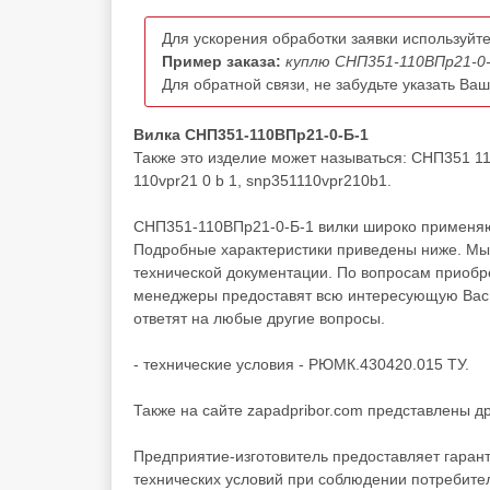
Для ускорения обработки заявки используйте
Пример заказа:
куплю СНП351-110ВПр21-0-
Для обратной связи, не забудьте указать Ва
Вилка СНП351-110ВПр21-0-Б-1
Также это изделие может называться: СНП351 1
110vpr21 0 b 1, snp351110vpr210b1.
СНП351-110ВПр21-0-Б-1 вилки широко применяют
Подробные характеристики приведены ниже. Мы 
технической документации. По вопросам приоб
менеджеры предоставят всю интересующую Вас и
ответят на любые другие вопросы.
- технические условия - РЮМК.430420.015 ТУ.
Также на сайте zapadpribor.com представлены д
Предприятие-изготовитель предоставляет гаран
технических условий при соблюдении потребител