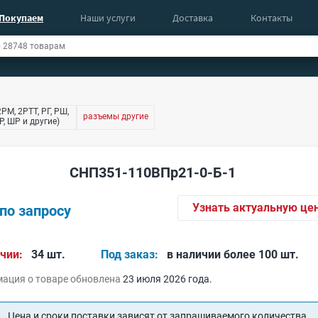
Покупаем
Наши услуги
Доставка
Контакты
РМ, 2РТТ, РГ, РШ,
разъемы другие
, ШР и другие)
СНП351-110ВПр21-0-Б-1
Узнать актуальную це
по запросу
чии:
34 шт.
Под заказ:
в наличии более 100 шт.
ация о товаре обновлена
23 июля 2026 года.
Цена и сроки поставки зависят от запрашиваемого количества.