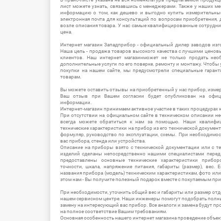
лист можете узнать, связавшись с менеджерами. Также у наших 
информацию о том, как дешево и выгодно купить измерительны
электронная почта для консультаций по вопросам приобретения,
возле описания товара. У нас самые квалифицированные сотрудни
цена.
Интернет магазин Западприбор - официальный дилер заводов изг
Наша цель - продажа товаров высокого качества с лучшими цено
клиентов. Наш интернет магазинможет не только продать не
дополнительные услуги по его поверке, ремонту и монтажу. Чтобы 
покупки на нашем сайте, мы предусмотрели специальные гара
товарам.
Вы можете оставить отзывы на приобретенный у нас прибор, измер
Ваш отзыв при Вашем согласии будет опубликован на офици
информации.
Интернет-магазин принимаем активное участие в таких процедурах к
При отсутствии на официальном сайте в техническом описании 
всегда можете обратиться к нам за помощью. Наши квалифи
технические характеристики на прибор из его технической документ
формуляр, руководство по эксплуатации, схемы. При необходимо
вас прибора, стенда или устройства.
Описание на приборы взято с технической документации или с т
изделий сделаны непосредственно нашими специалистами перед 
предоставлены основные технические характеристики приборо
точности, шкала, напряжение питания, габариты (размер), вес.
названия прибора (модель) техническим характеристикам, фото ил
этом нам - Вы получите полезный подарок вместе с покупаемым пр
При необходимости, уточнить общий вес и габариты или размер отд
нашем сервисном центре. Наши инженеры помогут подобрать полн
замену на интересующий вас прибор. Все аналоги и замена будут п
на полное соответствие Вашим требованиям.
Основная особенность нашего интернет магазина проведение объе