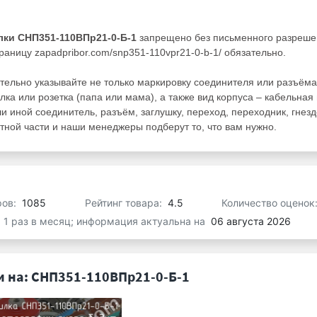
лки СНП351-110ВПр21-0-Б-1
запрещено без письменного разреше
раницу zapadpribor.com/snp351-110vpr21-0-b-1/ обязательно.
тельно указывайте не только маркировку соединителя или разъёма
лка или розетка (папа или мама), а также вид корпуса – кабельная
ли иной соединитель, разъём, заглушку, переход, переходник, гнезд
ной части и наши менеджеры подберут то, что вам нужно.
ров:
1085
Рейтинг товара:
4.5
Количество оценок
я 1 раз в месяц; информация актуальна на
06 августа 2026
 на: СНП351-110ВПр21-0-Б-1