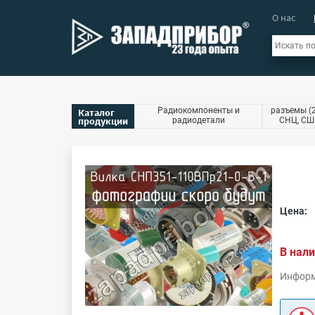
О нас
Радиокомпоненты и
разъемы (2
Каталог
продукции
радиодетали
СНЦ, СШР
Цена:
В нали
Информ