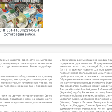
СНП351-110ВПр21-0-Б-1 
фотография вилки.
ивный характер. Цвет, оттенок, материал,
В технической документации на каждый пр
ругие параметры товара представленого на
содержания драгметаллов. В документац
а и года изготовления. Более подробную
металлов: золото Au, палладий Pd, плати
(МПГ) на единицу изделия. Данные драгм
поэтому имеют столь высокую цену. У нас 
измерительного оборудования по лучшему
приборов и получить сведения о содержа
ы недорого, мы проводим мониторинг цен
Обращаем ваше внимание, что часто реальн
ы продаем только качественные товары по
меньшую сторону! Цена драгметаллов будет 
ак последние новинки, так и проверенные
Мы предлагаем быструю международную до
Австрия (Austria), Азербайджан, Албания (Alb
(Argentina), Аруба, Багамские острова, Бан
 если на другом интернет-ресурсе (доска
Болгария (Bulgaria), Боливия, Бонайре, Синт
товара, представленного на нашем сайте,
Бразилия (Brazil), Британские Виргинские 
ям также предоставляется дополнительная
(Vietnam), Вануату, Ватикан, Венесуэла, Ар
оваров.
Гибралтар, Гондурас, Гонконг, Гренада, Гренл
Демократическая Республика Конго, Дже
ии. Цены на товары, не вошедшие в прайс-
Эсватин, Эстония (Estonia), Эфиопия (Et