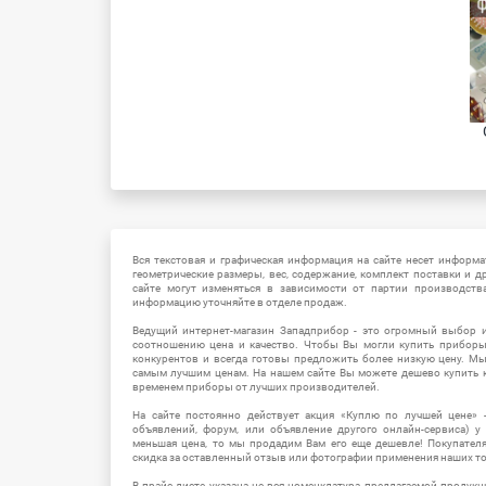
Вся текстовая и графическая информация на сайте несет информат
геометрические размеры, вес, содержание, комплект поставки и д
сайте могут изменяться в зависимости от партии производств
информацию уточняйте в отделе продаж.
Ведущий интернет-магазин Западприбор - это огромный выбор 
соотношению цена и качество. Чтобы Вы могли купить прибор
конкурентов и всегда готовы предложить более низкую цену. М
самым лучшим ценам. На нашем сайте Вы можете дешево купить к
временем приборы от лучших производителей.
На сайте постоянно действует акция «Куплю по лучшей цене» -
объявлений, форум, или объявление другого онлайн-сервиса) у 
меньшая цена, то мы продадим Вам его еще дешевле! Покупател
скидка за оставленный отзыв или фотографии применения наших т
В прайс-листе указана не вся номенклатура предлагаемой продукц