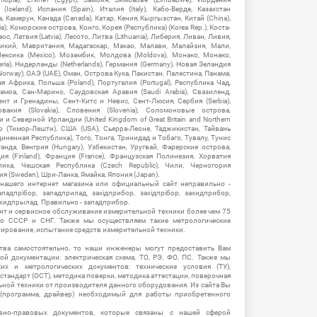
Iceland), Испания (Spain), Италия (Italy), Кабо-Верде, Казахстан
 Камерун, Канада (Canada), Катар, Кения, Кыргызстан, Китай (China),
), Коморские острова, Конго, Корея (Республика) (Korea Rep.), Коста-
ос, Латвия (Latvia), Лесото, Литва (Lithuania), Либерия, Ливан, Ливия,
икий, Мавритания, Мадагаскар, Макао, Малави, Малайзия, Мали,
ексика (Mexico), Мозамбик, Молдова (Moldova), Монако, Монако,
eria), Нидерланды (Netherlands), Германия (Germany), Новая Зеландия
Norway), ОАЭ (UAE), Оман, Острова Кука, Пакистан, Палестина, Панама,
 Африка, Польша (Poland), Португалия (Portugal), Республика Чад,
амоа, Сан-Марино, Саудовская Аравия (Saudi Arabia), Свазиленд,
нт и Гренадины, Сент-Китс и Невис, Сент-Люсия, Сербия (Serbia),
овакия (Slovakia), Словения (Slovenia), Соломоновые острова,
 Северной Ирландии (United Kingdom of Great Britain and Northern
ор (Тимор-Лешти), США (USA), Сьерра-Леоне, Таджикистан, Тайвань
единенная Республика), Того, Тонга, Тринидад и Тобаго, Тувалу, Тунис
Уганда, Венгрия (Hungary), Узбекистан, Уругвай, Фарерские острова,
ия (Finland), Франция (France), Французская Полинезия, Хорватия
блика, Чешская Республика (Czech Republic), Чили, Черногория
ия (Sweden), Шри-Ланка, Ямайка, Япония (Japan).
 нашего интернет магазина или официальный сайт неправильно -
адпрібор, западприлад, західприбор, західпрібор, захидприбор,
ахидпрылад. Правильно - западприбор.
нт и сервисное обслуживание измерительной техники более чем 75
о СССР и СНГ. Также мы осуществляем такие метрологические
уирование, испытание средств измерительной техники.
тва самостоятельно, то наши инженеры могут предоставить Вам
й документации: электрическая схема, ТО, РЭ, ФО, ПС. Также мы
их и метрологических документов: технические условия (ТУ),
 стандарт (ОСТ), методика поверки, методика аттестации, поверочная
ьной техники от производителя данного оборудования. Из сайта Вы
(программа, драйвер) необходимый для работы приобретенного
вно-правовых документов, которые связаны с нашей сферой