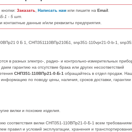
 кнопки:
Заказать
,
Написать нам
или пишите на
Email
.
Б-1 - 5 шт.
ши контактные данные и/или реквизиты предприятия.
10ВПр21 0 Б 1, СНП351110ВПр210Б1, snp351-110vpr21-0-b-1, snp35
ся в разных электро-, радио- и контрольно-измерительных прибо
даем гарантию на отсутствие брака или других несоответствий
ретения
СНП351-110ВПр21-0-Б-1
обращайтесь в отдел продаж. На
нформацию по поводу цены, наличия, сроков доставки, гарантии
ругие
вилки
и похожие изделия.
тию соответствия вилки СНП351-110ВПр21-0-Б-1 всем требованиям
ем правил и условий эксплуатации, хранения и транспортировани