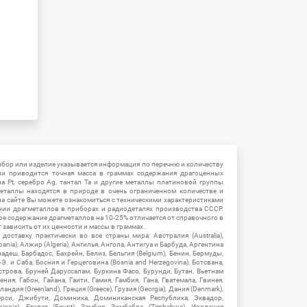
ибор или изделие указывается информация по перечню и количеству
ии приводится точная масса в граммах содержания драгоценных
на Pt, серебро Ag, тантал Ta и другие металлы платиновой группы
еталлы находятся в природе в очень ограниченном количестве и
на сайте Вы можете ознакомиться с техническими характеристиками
нии драгметаллов в приборах и радиодеталях производства СССР.
ое содержание драгметаллов на 10-25% отличается от справочного в
зависить от их ценности и массы в граммах.
ставку практически во все страны мира: Австралия (Australia),
ania), Алжир (Algeria), Ангилья, Ангола, Антигуа и Барбуда, Аргентина
гладеш, Барбадос, Бахрейн, Белиз, Бельгия (Belgium), Бенин, Бермуды,
-Э. и Саба, Босния и Герцеговина (Bosnia and Herzegovina), Ботсвана,
Острова, Бруней Даруссалам, Буркина Фасо, Бурунди, Бутан, Вьетнам
мения, Габон, Гайана, Гаити, Гамия, Гамбия, Гана, Гватемала, Гвинея,
андия (Greenland), Греция (Greece), Грузия (Georgia), Дания (Denmark),
рси, Джибути, Доминика, Доминиканская Республика, Эквадор,
hiopia), Египет (Egypt), Замбия, Зимбабве (Zimbabwe), Иордания