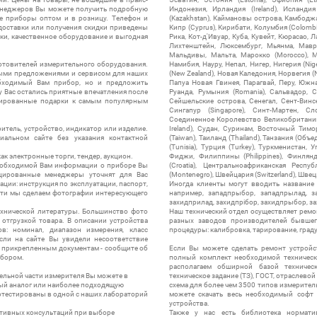
менеджеров Вы можете получить подробную
Индонезия, Ирландия (Ireland), Исландия (
е приборы оптом и в розницу. Телефон и
(Kazakhstan), Каймановы острова, Камбоджа,
 доставки или получения скидки приведены
Кипр (Cyprus), Кирибати, Колумбия (Colombia
ки, качественное оборудование и выгодная
Рика, Кот-д'Ивуар, Куба, Кувейт, Кюрасао, Ла
Лихтенштейн, Люксембург, Мьянма, Мавр
Мальдивы, Мальта, Марокко (Morocco), М
отовителей измерительного оборудования.
Намибия, Науру, Непал, Нигер, Нигерия (Nig
выми предложениями и сервисом для наших
(New Zealand), Новая Каледония, Норвегия (
обходимый Вам прибор, но и предложить
Папуа Новая Гвинея, Парагвай, Перу, Южная
у Вас остались приятные впечатления после
Руанда, Румыния (Romania), Сальвадор, С
нтированные подарки к самым популярным
Сейшельские острова, Сенегал, Сент-Винсе
Сингапур (Singapore), Синт-Мартен, Сл
Соединенное Королевство Великобритании и
итель, устройство, индикатор или изделие.
Ireland), Судан, Суринам, Восточный Тим
альном сайте без указания контактной
(Taiwan), Таиланд (Thailand), Танзания (Объ
(Tunisia), Турция (Turkey), Туркменистан, 
ак электронные торги, тендер, аукцион.
Фиджи, Филиппины (Philippines), Финлянд
необходимой Вам информации о приборе Вы
(Croatia), Центральноафриканская Респу
цированные менеджеры уточнят для Вас
(Montenegro), Швейцария (Switzerland), Швец
ации: инструкция по эксплуатации, паспорт,
Иногда клиенты могут вводить название
сти мы сделаем фотографии интересующего
например, западпрыбор, западпрылад, зап
захидприлад, захидпрібор, захидпрыбор, з
ехнической литературы. Большинство фото
Наш технический отдел осуществляет ремо
отгрузкой товара. В описании устройства
разных заводов производителей бывшег
в: номинал, диапазон измерения, класс
процедуры: калибровка, тарирование, град
 Если на сайте Вы увидели несоответствие
и прикрепленным документам - сообщите об
Если Вы можете сделать ремонт устройс
ибором.
полный комплект необходимой техническо
располагаем обширной базой техническ
ельной части измерителя Вы можете в
техническое задание (ТЗ), ГОСТ, отраслевой
ый аналог или наиболее подходящую
схема для более чем 3500 типов измерител
ротестированы в одной с наших лабораторий
можете скачать весь необходимый софт 
устройства.
ктивных консультаций при выборе
Также у нас есть библиотека нормати