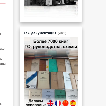
Тех. документация
(7823)
1
рах.
ши
 или
я,