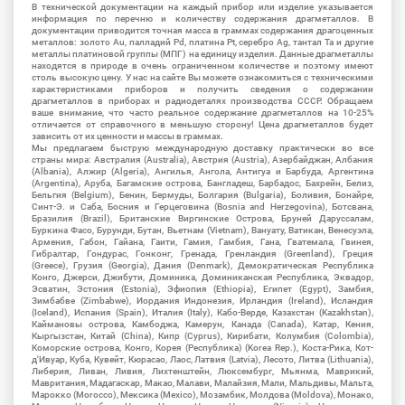
В технической документации на каждый прибор или изделие указывается
информация по перечню и количеству содержания драгметаллов. В
документации приводится точная масса в граммах содержания драгоценных
металлов: золото Au, палладий Pd, платина Pt, серебро Ag, тантал Ta и другие
металлы платиновой группы (МПГ) на единицу изделия. Данные драгметаллы
находятся в природе в очень ограниченном количестве и поэтому имеют
столь высокую цену. У нас на сайте Вы можете ознакомиться с техническими
характеристиками приборов и получить сведения о содержании
драгметаллов в приборах и радиодеталях производства СССР. Обращаем
ваше внимание, что часто реальное содержание драгметаллов на 10-25%
отличается от справочного в меньшую сторону! Цена драгметаллов будет
зависить от их ценности и массы в граммах.
Мы предлагаем быструю международную доставку практически во все
страны мира: Австралия (Australia), Австрия (Austria), Азербайджан, Албания
(Albania), Алжир (Algeria), Ангилья, Ангола, Антигуа и Барбуда, Аргентина
(Argentina), Аруба, Багамские острова, Бангладеш, Барбадос, Бахрейн, Белиз,
Бельгия (Belgium), Бенин, Бермуды, Болгария (Bulgaria), Боливия, Бонайре,
Синт-Э. и Саба, Босния и Герцеговина (Bosnia and Herzegovina), Ботсвана,
Бразилия (Brazil), Британские Виргинские Острова, Бруней Даруссалам,
Буркина Фасо, Бурунди, Бутан, Вьетнам (Vietnam), Вануату, Ватикан, Венесуэла,
Армения, Габон, Гайана, Гаити, Гамия, Гамбия, Гана, Гватемала, Гвинея,
Гибралтар, Гондурас, Гонконг, Гренада, Гренландия (Greenland), Греция
(Greece), Грузия (Georgia), Дания (Denmark), Демократическая Республика
Конго, Джерси, Джибути, Доминика, Доминиканская Республика, Эквадор,
Эсватин, Эстония (Estonia), Эфиопия (Ethiopia), Египет (Egypt), Замбия,
Зимбабве (Zimbabwe), Иордания Индонезия, Ирландия (Ireland), Исландия
(Iceland), Испания (Spain), Италия (Italy), Кабо-Верде, Казахстан (Kazakhstan),
Каймановы острова, Камбоджа, Камерун, Канада (Canada), Катар, Кения,
Кыргызстан, Китай (China), Кипр (Cyprus), Кирибати, Колумбия (Colombia),
Коморские острова, Конго, Корея (Республика) (Korea Rep.), Коста-Рика, Кот-
д'Ивуар, Куба, Кувейт, Кюрасао, Лаос, Латвия (Latvia), Лесото, Литва (Lithuania),
Либерия, Ливан, Ливия, Лихтенштейн, Люксембург, Мьянма, Маврикий,
Мавритания, Мадагаскар, Макао, Малави, Малайзия, Мали, Мальдивы, Мальта,
Марокко (Morocco), Мексика (Mexico), Мозамбик, Молдова (Moldova), Монако,