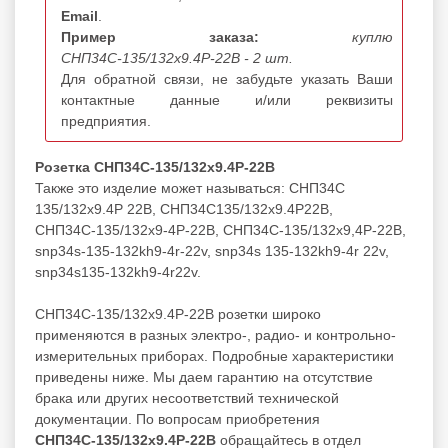
Email
.
Пример заказа:
куплю
СНП34С-135/132х9.4Р-22В - 2 шт.
Для обратной связи, не забудьте указать Ваши
контактные данные и/или реквизиты
предприятия.
Розетка СНП34С-135/132х9.4Р-22В
Также это изделие может называться: СНП34С
135/132х9.4Р 22В, СНП34С135/132х9.4Р22В,
СНП34С-135/132х9-4Р-22В, СНП34С-135/132х9,4Р-22В,
snp34s-135-132kh9-4r-22v, snp34s 135-132kh9-4r 22v,
snp34s135-132kh9-4r22v.
СНП34С-135/132х9.4Р-22В розетки широко
применяются в разных электро-, радио- и контрольно-
измерительных приборах. Подробные характеристики
приведены ниже. Мы даем гарантию на отсутствие
брака или других несоответствий технической
документации. По вопросам приобретения
СНП34С-135/132х9.4Р-22В
обращайтесь в отдел