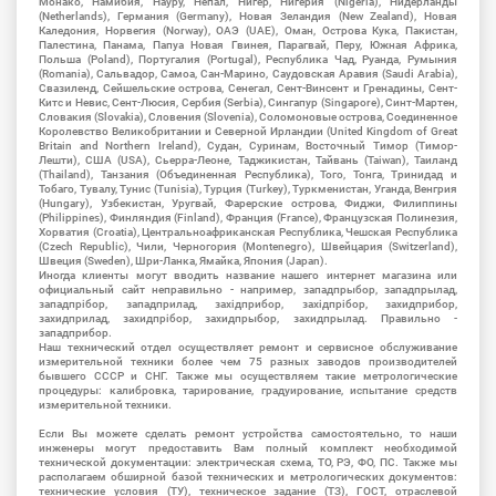
Монако, Намибия, Науру, Непал, Нигер, Нигерия (Nigeria), Нидерланды
(Netherlands), Германия (Germany), Новая Зеландия (New Zealand), Новая
Каледония, Норвегия (Norway), ОАЭ (UAE), Оман, Острова Кука, Пакистан,
Палестина, Панама, Папуа Новая Гвинея, Парагвай, Перу, Южная Африка,
Польша (Poland), Португалия (Portugal), Республика Чад, Руанда, Румыния
(Romania), Сальвадор, Самоа, Сан-Марино, Саудовская Аравия (Saudi Arabia),
Свазиленд, Сейшельские острова, Сенегал, Сент-Винсент и Гренадины, Сент-
Китс и Невис, Сент-Люсия, Сербия (Serbia), Сингапур (Singapore), Синт-Мартен,
Словакия (Slovakia), Словения (Slovenia), Соломоновые острова, Соединенное
Королевство Великобритании и Северной Ирландии (United Kingdom of Great
Britain and Northern Ireland), Судан, Суринам, Восточный Тимор (Тимор-
Лешти), США (USA), Сьерра-Леоне, Таджикистан, Тайвань (Taiwan), Таиланд
(Thailand), Танзания (Объединенная Республика), Того, Тонга, Тринидад и
Тобаго, Тувалу, Тунис (Tunisia), Турция (Turkey), Туркменистан, Уганда, Венгрия
(Hungary), Узбекистан, Уругвай, Фарерские острова, Фиджи, Филиппины
(Philippines), Финляндия (Finland), Франция (France), Французская Полинезия,
Хорватия (Croatia), Центральноафриканская Республика, Чешская Республика
(Czech Republic), Чили, Черногория (Montenegro), Швейцария (Switzerland),
Швеция (Sweden), Шри-Ланка, Ямайка, Япония (Japan).
Иногда клиенты могут вводить название нашего интернет магазина или
официальный сайт неправильно - например, западпрыбор, западпрылад,
западпрібор, западприлад, західприбор, західпрібор, захидприбор,
захидприлад, захидпрібор, захидпрыбор, захидпрылад. Правильно -
западприбор.
Наш технический отдел осуществляет ремонт и сервисное обслуживание
измерительной техники более чем 75 разных заводов производителей
бывшего СССР и СНГ. Также мы осуществляем такие метрологические
процедуры: калибровка, тарирование, градуирование, испытание средств
измерительной техники.
Если Вы можете сделать ремонт устройства самостоятельно, то наши
инженеры могут предоставить Вам полный комплект необходимой
технической документации: электрическая схема, ТО, РЭ, ФО, ПС. Также мы
располагаем обширной базой технических и метрологических документов:
технические условия (ТУ), техническое задание (ТЗ), ГОСТ, отраслевой