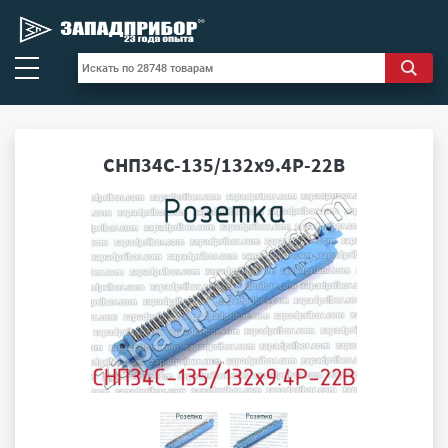
СНП34С-135/132х9.4Р-22В