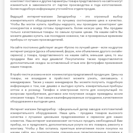
комплект поставки и другие параметры товара представленого на сайте могут
изменяться в зависимости от партии производства и года изготовления.
Более подробную информацию уточняйте в отделе продаж.
Ведущий интернет-магазин Западприбор - это огромный выбор
измерительного оборудования по лучшему соотношению цена и качество.
Чтобы Вы могли купить приборы недорого, мы проводим мониторинг цен
конкурентов и всегда готовы предложить более низкую цену. Мы продаем
только качественные товары по самым лучшим ценам. На нашем сайте Вы
можете дешево купить как последние новинки, так и проверенные временем
приборы от лучших производителей.
На сайте постоянно действует акция «Куплю по лучшей цене» - если на другом
интернет-ресурсе (доска объявлений, форум, или объявление другого онлайн-
сервиса) у товара, представленного на нашем сайте, меньшая цена, то мы
продадим Вам его еще дешевле! Покупателям также предоставляется
дополнительная скидка за оставленный отзыв или фотографии применения
наших товаров.
В прайс-листе указана не вся номенклатура предлагаемой продукции. Цены на
товары, не вошедшие в прайс-лист можете узнать, связавшись с
менеджерами. Также у наших менеджеров Вы можете получить подробную
информацию о том, как дешево и выгодно купить измерительные приборы
оптом и в розницу. Телефон и электронная почта для консультаций по
вопросам приобретения, доставки или получения скидки приведены возле
описания товара. У нас самые квалифицированные сотрудники, качественное
оборудование и выгодная цена.
Интернет магазин Западприбор - официальный дилер заводов изготовителей
измерительного оборудования. Наша цель - продажа товаров высокого
качества с лучшими ценовыми предложениями и сервисом для наших
клиентов. Наш интернет магазинможет не только продать необходимый Вам
прибор, но и предложить дополнительные услуги по его поверке, ремонту и
монтажу. Чтобы у Вас остались приятные впечатления после покупки на
нашем сайте, мы предусмотрели специальные гарантированные подарки к