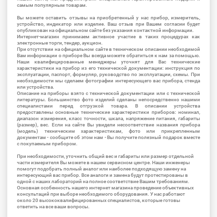
самым популярным товарам.
Вы можете оставить отзывы на приобретенный у нас прибор, измеритель,
устройство, индикатор или изделие. Ваш отзыв при Вашем согласии будет
опубликован на официальном сайте без указания контактной информации.
Интернет-магазин принимаем активное участие в таких процедурах как
электронные торги, тендер, аукцион.
При отсутствии на официальном сайте в техническом описании необходимой
Вам информации о приборе Вы всегда можете обратиться к нам за помощью.
Наши квалифицированные менеджеры уточнят для Вас технические
характеристики на прибор из его технической документации: инструкция по
эксплуатации, паспорт, формуляр, руководство по эксплуатации, схемы. При
необходимости мы сделаем фотографии интересующего вас прибора, стенда
или устройства.
Описание на приборы взято с технической документации или с технической
литературы. Большинство фото изделий сделаны непосредственно нашими
специалистами перед отгрузкой товара. В описании устройства
предоставлены основные технические характеристики приборов: номинал,
диапазон измерения, класс точности, шкала, напряжение питания, габариты
(размер), вес. Если на сайте Вы увидели несоответствие названия прибора
(модель) техническим характеристикам, фото или прикрепленным
документам - сообщите об этом нам - Вы получите полезный подарок вместе
с покупаемым прибором.
При необходимости, уточнить общий вес и габариты или размер отдельной
части измерителя Вы можете в нашем сервисном центре. Наши инженеры
помогут подобрать полный аналог или наиболее подходящую замену на
интересующий вас прибор. Все аналоги и замена будут протестированы в
одной с наших лабораторий на полное соответствие Вашим требованиям.
Основная особенность нашего интернет магазина проведение объективных
консультаций при выборе необходимого оборудования. У нас работают
около 20 высококвалифицированных специалистов, которые готовы
ответить на все ваши вопросы.