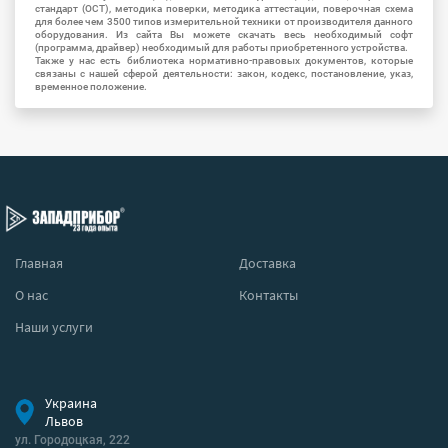
стандарт (ОСТ), методика поверки, методика аттестации, поверочная схема
для более чем 3500 типов измерительной техники от производителя данного
оборудования. Из сайта Вы можете скачать весь необходимый софт
(программа, драйвер) необходимый для работы приобретенного устройства.
Также у нас есть библиотека нормативно-правовых документов, которые
связаны с нашей сферой деятельности: закон, кодекс, постановление, указ,
временное положение.
Главная
Доставка
О нас
Контакты
Наши услуги
Украина
Львов
ул. Городоцкая, 222