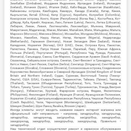
Зимбабве (Zimbabwe), Иордания Индонезия, Ирландия (Ireland), Исландия
(Iceland), Испания (Spain), Италия (Italy), Кабо-Верде, Казахстан (Kazakhstan),
Каймановы острова, Камбоджа, Камерун, Канада (Canada), Катар, Кения,
Кыргызстан, Китай (China), Кипр (Cyprus), Кирибати, Колумбия (Colombia),
Коморские острова, Конго, Корея (Республика) (Korea Rep.), Коста-Рика, Кот-
д'Ивуар, Куба, Кувейт, Кюрасао, Лаос, Латвия (Latvia), Лесото, Литва (Lithuania),
Либерия, Ливан, Ливия, Лихтенштейн, Люксембург, Мьянма, Маврикий,
Мавритания, Мадагаскар, Макао, Малави, Малайзия, Мали, Мальдивы, Мальта,
Марокко (Morocco), Мексика (Mexico), Мозамбик, Молдова (Moldova), Монако,
Монако, Намибия, Науру, Непал, Нигер, Нигерия (Nigeria), Нидерланды
(Netherlands), Германия (Germany), Новая Зеландия (New Zealand), Новая
Каледония, Норвегия (Norway), ОАЭ (UAE), Оман, Острова Кука, Пакистан,
Палестина, Панама, Папуа Новая Гвинея, Парагвай, Перу, Южная Африка,
Польша (Poland), Португалия (Portugal), Республика Чад, Руанда, Румыния
(Romania), Сальвадор, Самоа, Сан-Марино, Саудовская Аравия (Saudi Arabia),
Свазиленд, Сейшельские острова, Сенегал, Сент-Винсент и Гренадины, Сент-
Китс и Невис, Сент-Люсия, Сербия (Serbia), Сингапур (Singapore), Синт-Мартен,
Словакия (Slovakia), Словения (Slovenia), Соломоновые острова, Соединенное
Королевство Великобритании и Северной Ирландии (United Kingdom of Great
Britain and Northern Ireland), Судан, Суринам, Восточный Тимор (Тимор-
Лешти), США (USA), Сьерра-Леоне, Таджикистан, Тайвань (Taiwan), Таиланд
(Thailand), Танзания (Объединенная Республика), Того, Тонга, Тринидад и
Тобаго, Тувалу, Тунис (Tunisia), Турция (Turkey), Туркменистан, Уганда, Венгрия
(Hungary), Узбекистан, Уругвай, Фарерские острова, Фиджи, Филиппины
(Philippines), Финляндия (Finland), Франция (France), Французская Полинезия,
Хорватия (Croatia), Центральноафриканская Республика, Чешская Республика
(Czech Republic), Чили, Черногория (Montenegro), Швейцария (Switzerland),
Швеция (Sweden), Шри-Ланка, Ямайка, Япония (Japan).
Иногда клиенты могут вводить название нашего интернет магазина или
официальный сайт неправильно - например, западпрыбор, западпрылад,
западпрібор, западприлад, західприбор, західпрібор, захидприбор,
захидприлад, захидпрібор, захидпрыбор, захидпрылад. Правильно -
западприбор.
Наш технический отдел осуществляет ремонт и сервисное обслуживание