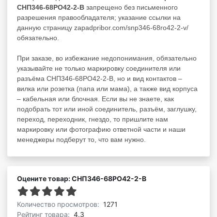
СНП346-68РО42-2-В
запрещено без письменного
разрешения правообладателя; указание ссылки на
данную страницу zapadpribor.com/snp346-68ro42-2-v/
обязательно.
При заказе, во избежание недопонимания, обязательно
указывайте не только маркировку соединителя или
разъёма СНП346-68РО42-2-В, но и вид контактов –
вилка или розетка (папа или мама), а также вид корпуса
– кабельная или блочная. Если вы не знаете, как
подобрать тот или иной соединитель, разъём, заглушку,
переход, переходник, гнездо, то пришлите нам
маркировку или фотографию ответной части и наши
менеджеры подберут то, что вам нужно.
Оцените товар: СНП346-68РО42-2-В
Количество просмотров:
1271
Рейтинг товара:
4.3