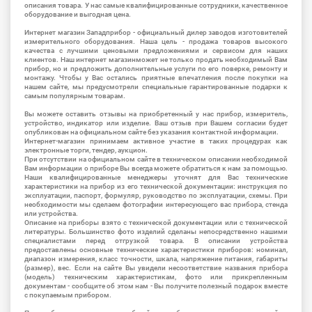
описания товара. У нас самые квалифицированные сотрудники, качественное
оборудование и выгодная цена.
Интернет магазин Западприбор - официальный дилер заводов изготовителей
измерительного оборудования. Наша цель - продажа товаров высокого
качества с лучшими ценовыми предложениями и сервисом для наших
клиентов. Наш интернет магазинможет не только продать необходимый Вам
прибор, но и предложить дополнительные услуги по его поверке, ремонту и
монтажу. Чтобы у Вас остались приятные впечатления после покупки на
нашем сайте, мы предусмотрели специальные гарантированные подарки к
самым популярным товарам.
Вы можете оставить отзывы на приобретенный у нас прибор, измеритель,
устройство, индикатор или изделие. Ваш отзыв при Вашем согласии будет
опубликован на официальном сайте без указания контактной информации.
Интернет-магазин принимаем активное участие в таких процедурах как
электронные торги, тендер, аукцион.
При отсутствии на официальном сайте в техническом описании необходимой
Вам информации о приборе Вы всегда можете обратиться к нам за помощью.
Наши квалифицированные менеджеры уточнят для Вас технические
характеристики на прибор из его технической документации: инструкция по
эксплуатации, паспорт, формуляр, руководство по эксплуатации, схемы. При
необходимости мы сделаем фотографии интересующего вас прибора, стенда
или устройства.
Описание на приборы взято с технической документации или с технической
литературы. Большинство фото изделий сделаны непосредственно нашими
специалистами перед отгрузкой товара. В описании устройства
предоставлены основные технические характеристики приборов: номинал,
диапазон измерения, класс точности, шкала, напряжение питания, габариты
(размер), вес. Если на сайте Вы увидели несоответствие названия прибора
(модель) техническим характеристикам, фото или прикрепленным
документам - сообщите об этом нам - Вы получите полезный подарок вместе
с покупаемым прибором.