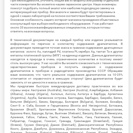
При необходимости, уточнить общий вес и габариты или размер отдельной
части измерителя Вы можете в нашем сервисном центре. Наши инженеры
помогут подобрать полный аналог или наиболее подходящую замену на
интересующий вас прибор. Все аналоги и замена будут протестированы в
одной с наших лабораторий на полное соответствие Вашим требованиям.
Основная особенность нашего интернет магазина проведение объективных
консультаций при выборе необходимого оборудования. У нас работают
около 20 высококвалифицированных специалистов, которые готовы
ответить на все ваши вопросы.
В технической документации на каждый прибор или изделие указывается
информация по перечню и количеству содержания драгметаллов. В
документации приводится точная масса в граммах содержания драгоценных
металлов: золото Au, палладий Pd, платина Pt, серебро Ag, тантал Ta и другие
металлы платиновой группы (МПГ) на единицу изделия. Данные драгметаллы
находятся в природе в очень ограниченном количестве и поэтому имеют
столь высокую цену. У нас на сайте Вы можете ознакомиться с техническими
характеристиками приборов и получить сведения о содержании
драгметаллов в приборах и радиодеталях производства СССР. Обращаем
ваше внимание, что часто реальное содержание драгметаллов на 10-25%
отличается от справочного в меньшую сторону! Цена драгметаллов будет
зависить от их ценности и массы в граммах.
Мы предлагаем быструю международную доставку практически во все
страны мира: Австралия (Australia), Австрия (Austria), Азербайджан, Албания
(Albania), Алжир (Algeria), Ангилья, Ангола, Антигуа и Барбуда, Аргентина
(Argentina), Аруба, Багамские острова, Бангладеш, Барбадос, Бахрейн, Белиз,
Бельгия (Belgium), Бенин, Бермуды, Болгария (Bulgaria), Боливия, Бонайре,
Синт-Э. и Саба, Босния и Герцеговина (Bosnia and Herzegovina), Ботсвана,
Бразилия (Brazil), Британские Виргинские Острова, Бруней Даруссалам,
Буркина Фасо, Бурунди, Бутан, Вьетнам (Vietnam), Вануату, Ватикан, Венесуэла,
Армения, Габон, Гайана, Гаити, Гамия, Гамбия, Гана, Гватемала, Гвинея,
Гибралтар, Гондурас, Гонконг, Гренада, Гренландия (Greenland), Греция
(Greece), Грузия (Georgia), Дания (Denmark), Демократическая Республика
Конго, Джерси, Джибути, Доминика, Доминиканская Республика, Эквадор,
Эсватин, Эстония (Estonia), Эфиопия (Ethiopia), Египет (Egypt), Замбия,