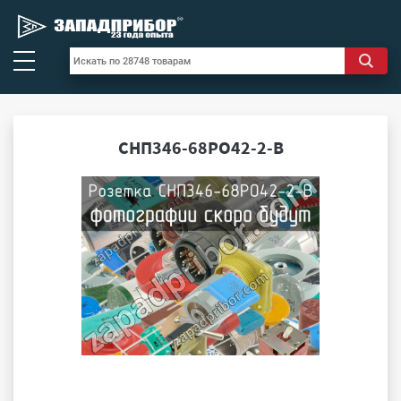
СНП346-68РО42-2-В