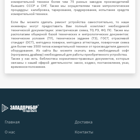
измерительной техники более чем 75 разных заводов производителей
бывшего СССР и СНГ. Также мы осуществляем такие метрологические
процедуры: калибровка, тарирование, градуирование, испытание средств
измерительной техники.
Если Вы можете сделать ремонт устройства самостоятельно, то наши
инженеры могут предоставить Вам полный комплект необходимой
технической документации: электрическая схема, ТО, РЭ, ФО, ПС. Также мы
располагаем обширной базой технических и метрологических документов:
технические условия (ТУ), техническое задание (ТЗ), ГОСТ, отраслевой
стандарт (ОСТ), методика поверки, методика аттестации, поверочная схема
для более чем 3500 типов измерительной техники от производителя данного
оборудования. Из сайта Вы можете скачать весь необходимый софт
(программа, драйвер) необходимый для работы приобретенного устройства.
Также у нас есть библиотека нормативно-правовых документов, которые
связаны с нашей сферой деятельности: закон, кодекс, постановление, указ,
временное положение.
Главная
Доставка
О нас
Контакты