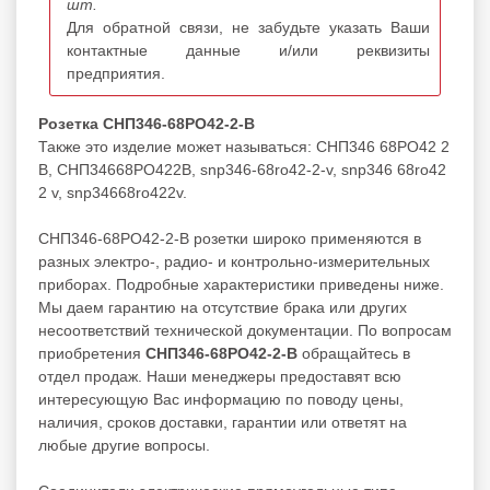
шт.
Для обратной связи, не забудьте указать Ваши
контактные данные и/или реквизиты
предприятия.
Розетка СНП346-68РО42-2-В
Также это изделие может называться: СНП346 68РО42 2
В, СНП34668РО422В, snp346-68ro42-2-v, snp346 68ro42
2 v, snp34668ro422v.
СНП346-68РО42-2-В розетки широко применяются в
разных электро-, радио- и контрольно-измерительных
приборах. Подробные характеристики приведены ниже.
Мы даем гарантию на отсутствие брака или других
несоответствий технической документации. По вопросам
приобретения
СНП346-68РО42-2-В
обращайтесь в
отдел продаж. Наши менеджеры предоставят всю
интересующую Вас информацию по поводу цены,
наличия, сроков доставки, гарантии или ответят на
любые другие вопросы.