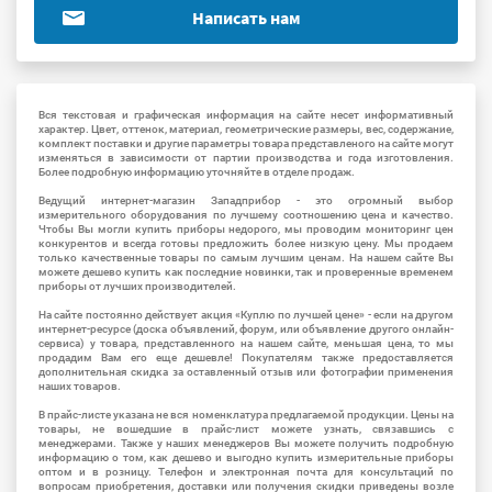
Написать нам
Вся текстовая и графическая информация на сайте несет информативный
характер. Цвет, оттенок, материал, геометрические размеры, вес, содержание,
комплект поставки и другие параметры товара представленого на сайте могут
изменяться в зависимости от партии производства и года изготовления.
Более подробную информацию уточняйте в отделе продаж.
Ведущий интернет-магазин Западприбор - это огромный выбор
измерительного оборудования по лучшему соотношению цена и качество.
Чтобы Вы могли купить приборы недорого, мы проводим мониторинг цен
конкурентов и всегда готовы предложить более низкую цену. Мы продаем
только качественные товары по самым лучшим ценам. На нашем сайте Вы
можете дешево купить как последние новинки, так и проверенные временем
приборы от лучших производителей.
На сайте постоянно действует акция «Куплю по лучшей цене» - если на другом
интернет-ресурсе (доска объявлений, форум, или объявление другого онлайн-
сервиса) у товара, представленного на нашем сайте, меньшая цена, то мы
продадим Вам его еще дешевле! Покупателям также предоставляется
дополнительная скидка за оставленный отзыв или фотографии применения
наших товаров.
В прайс-листе указана не вся номенклатура предлагаемой продукции. Цены на
товары, не вошедшие в прайс-лист можете узнать, связавшись с
менеджерами. Также у наших менеджеров Вы можете получить подробную
информацию о том, как дешево и выгодно купить измерительные приборы
оптом и в розницу. Телефон и электронная почта для консультаций по
вопросам приобретения, доставки или получения скидки приведены возле