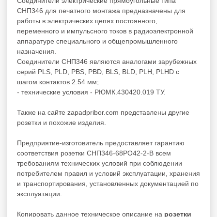
Соединители электрические прямоугольные типа
СНП346 для печатного монтажа предназначены для
работы в электрических цепях постоянного,
переменного и импульсного токов в радиоэлектронной
аппаратуре специального и общепромышленного
назначения.
Соединители СНП346 являются аналогами зарубежных
серий PLS, PLD, PBS, PBD, BLS, BLD, PLH, PLHD с
шагом контактов 2.54 мм;
- технические условия - РЮМК.430420.019 ТУ.
Также на сайте zapadpribor.com представлены другие
розетки
и похожие изделия.
Предприятие-изготовитель предоставляет гарантию
соответствия розетки СНП346-68РО42-2-В всем
требованиям технических условий при соблюдении
потребителем правил и условий эксплуатации, хранения
и транспортирования, установленных документацией по
эксплуатации.
Копировать данное техническое описание на
розетки