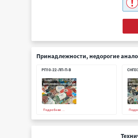
Принадлежности, недорогие анало
РП10-22-ЛП-П-В
СНП33
Подробнее ...
Подро
Техни