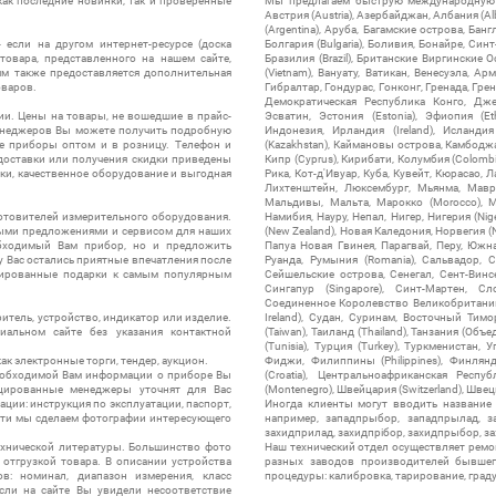
ак последние новинки, так и проверенные
Мы предлагаем быструю международную до
Австрия (Austria), Азербайджан, Албания (Alb
(Argentina), Аруба, Багамские острова, Бан
 если на другом интернет-ресурсе (доска
Болгария (Bulgaria), Боливия, Бонайре, Синт
товара, представленного на нашем сайте,
Бразилия (Brazil), Британские Виргинские 
ям также предоставляется дополнительная
(Vietnam), Вануату, Ватикан, Венесуэла, Ар
оваров.
Гибралтар, Гондурас, Гонконг, Гренада, Гренл
Демократическая Республика Конго, Дже
ии. Цены на товары, не вошедшие в прайс-
Эсватин, Эстония (Estonia), Эфиопия (Et
менеджеров Вы можете получить подробную
Индонезия, Ирландия (Ireland), Исландия (
е приборы оптом и в розницу. Телефон и
(Kazakhstan), Каймановы острова, Камбоджа,
 доставки или получения скидки приведены
Кипр (Cyprus), Кирибати, Колумбия (Colombia
ки, качественное оборудование и выгодная
Рика, Кот-д'Ивуар, Куба, Кувейт, Кюрасао, Ла
Лихтенштейн, Люксембург, Мьянма, Мавр
Мальдивы, Мальта, Марокко (Morocco), М
отовителей измерительного оборудования.
Намибия, Науру, Непал, Нигер, Нигерия (Nig
выми предложениями и сервисом для наших
(New Zealand), Новая Каледония, Норвегия (
обходимый Вам прибор, но и предложить
Папуа Новая Гвинея, Парагвай, Перу, Южная
у Вас остались приятные впечатления после
Руанда, Румыния (Romania), Сальвадор, С
нтированные подарки к самым популярным
Сейшельские острова, Сенегал, Сент-Винсе
Сингапур (Singapore), Синт-Мартен, Сл
Соединенное Королевство Великобритании и
итель, устройство, индикатор или изделие.
Ireland), Судан, Суринам, Восточный Тим
альном сайте без указания контактной
(Taiwan), Таиланд (Thailand), Танзания (Объ
(Tunisia), Турция (Turkey), Туркменистан, 
ак электронные торги, тендер, аукцион.
Фиджи, Филиппины (Philippines), Финлянд
необходимой Вам информации о приборе Вы
(Croatia), Центральноафриканская Респу
цированные менеджеры уточнят для Вас
(Montenegro), Швейцария (Switzerland), Швец
ации: инструкция по эксплуатации, паспорт,
Иногда клиенты могут вводить название
сти мы сделаем фотографии интересующего
например, западпрыбор, западпрылад, зап
захидприлад, захидпрібор, захидпрыбор, з
ехнической литературы. Большинство фото
Наш технический отдел осуществляет ремо
отгрузкой товара. В описании устройства
разных заводов производителей бывшег
в: номинал, диапазон измерения, класс
процедуры: калибровка, тарирование, град
 Если на сайте Вы увидели несоответствие