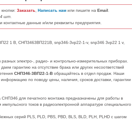
 кнопки:
Заказать
,
Написать нам
или пишите на
Email
.
 4 шт.
ши контактные данные и/или реквизиты предприятия.
П22 1 В, СНП3463ВП221В, snp346-3vp22-1-v, snp346 3vp22 1 v,
разных электро-, радио- и контрольно-измерительных приборах.
даем гарантию на отсутствие брака или других несоответствий
ретения
СНП346-3ВП22-1-В
обращайтесь в отдел продаж. Наши
нформацию по поводу цены, наличия, сроков доставки, гарантии
а СНП346 для печатного монтажа предназначены для работы в
и импульсного токов в радиоэлектронной аппаратуре специального
ежных серий PLS, PLD, PBS, PBD, BLS, BLD, PLH, PLHD с шагом