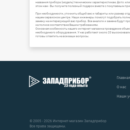
названия прибора (модель) техническим характеристикам, фото ил
этом нам - Вы получите полезный подарок вместе с покупаемым пр
При необходимости, уточнить общий вес и габариты или размер отд
нашем сервисном центре. Наши инженеры помогут подобрать полн
замену на интересующий вас прибор. Все аналоги и замена будут п
на полное соответствие Вашим требованиям.
Основная особенность нашего интернет магазина проведение объе
необходимого оборудования. У нас работают около 20 высококва
готовы ответить на все ваши вопросы.
Главна
О нас
Наши у
© 2005 - 2026 Интернет-магазин Западприбор
Все права защищены.