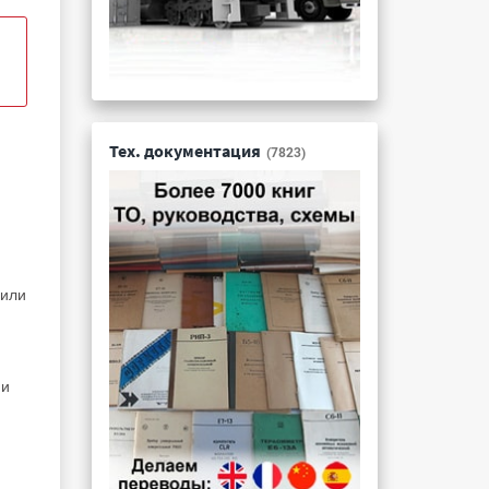
Тех. документация
(7823)
 или
 и