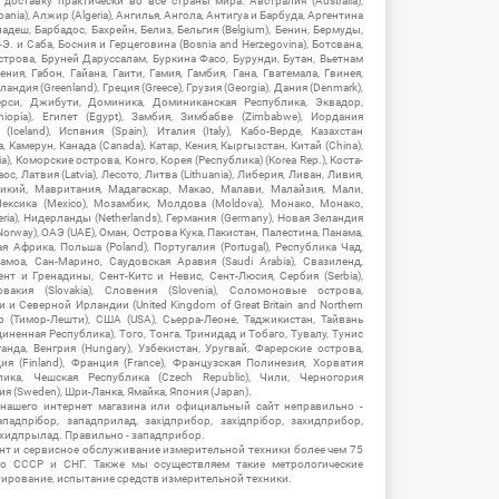
ставку практически во все страны мира: Австралия (Australia),
ania), Алжир (Algeria), Ангилья, Ангола, Антигуа и Барбуда, Аргентина
гладеш, Барбадос, Бахрейн, Белиз, Бельгия (Belgium), Бенин, Бермуды,
-Э. и Саба, Босния и Герцеговина (Bosnia and Herzegovina), Ботсвана,
Острова, Бруней Даруссалам, Буркина Фасо, Бурунди, Бутан, Вьетнам
мения, Габон, Гайана, Гаити, Гамия, Гамбия, Гана, Гватемала, Гвинея,
андия (Greenland), Греция (Greece), Грузия (Georgia), Дания (Denmark),
рси, Джибути, Доминика, Доминиканская Республика, Эквадор,
hiopia), Египет (Egypt), Замбия, Зимбабве (Zimbabwe), Иордания
Iceland), Испания (Spain), Италия (Italy), Кабо-Верде, Казахстан
 Камерун, Канада (Canada), Катар, Кения, Кыргызстан, Китай (China),
), Коморские острова, Конго, Корея (Республика) (Korea Rep.), Коста-
ос, Латвия (Latvia), Лесото, Литва (Lithuania), Либерия, Ливан, Ливия,
икий, Мавритания, Мадагаскар, Макао, Малави, Малайзия, Мали,
ексика (Mexico), Мозамбик, Молдова (Moldova), Монако, Монако,
eria), Нидерланды (Netherlands), Германия (Germany), Новая Зеландия
Norway), ОАЭ (UAE), Оман, Острова Кука, Пакистан, Палестина, Панама,
 Африка, Польша (Poland), Португалия (Portugal), Республика Чад,
амоа, Сан-Марино, Саудовская Аравия (Saudi Arabia), Свазиленд,
нт и Гренадины, Сент-Китс и Невис, Сент-Люсия, Сербия (Serbia),
овакия (Slovakia), Словения (Slovenia), Соломоновые острова,
 Северной Ирландии (United Kingdom of Great Britain and Northern
ор (Тимор-Лешти), США (USA), Сьерра-Леоне, Таджикистан, Тайвань
единенная Республика), Того, Тонга, Тринидад и Тобаго, Тувалу, Тунис
Уганда, Венгрия (Hungary), Узбекистан, Уругвай, Фарерские острова,
ия (Finland), Франция (France), Французская Полинезия, Хорватия
блика, Чешская Республика (Czech Republic), Чили, Черногория
ия (Sweden), Шри-Ланка, Ямайка, Япония (Japan).
 нашего интернет магазина или официальный сайт неправильно -
адпрібор, западприлад, західприбор, західпрібор, захидприбор,
ахидпрылад. Правильно - западприбор.
нт и сервисное обслуживание измерительной техники более чем 75
о СССР и СНГ. Также мы осуществляем такие метрологические
уирование, испытание средств измерительной техники.