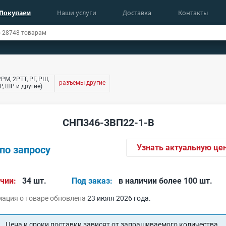
Покупаем
Наши услуги
Доставка
Контакты
РМ, 2РТТ, РГ, РШ,
разъемы другие
, ШР и другие)
СНП346-3ВП22-1-В
Узнать актуальную це
по запросу
чии:
34 шт.
Под заказ:
в наличии более 100 шт.
ация о товаре обновлена
23 июля 2026 года.
Цена и сроки поставки зависят от запрашиваемого количества.