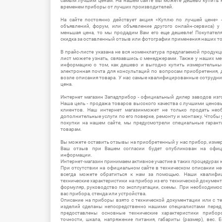
самым лучшим ценам. На нашем сайте Вы можете дешево купить к
временем приборы от лучших производителей.
На сайте постоянно действует акция «Куплю по лучшей цене» -
объявлений, форум, или объявление другого онлайн-сервиса) у 
меньшая цена, то мы продадим Вам его еще дешевле! Покупател
скидка за оставленный отзыв или фотографии применения наших т
В прайс-листе указана не вся номенклатура предлагаемой продукц
лист можете узнать, связавшись с менеджерами. Также у наших 
информацию о том, как дешево и выгодно купить измерительны
электронная почта для консультаций по вопросам приобретения,
возле описания товара. У нас самые квалифицированные сотрудни
цена.
Интернет магазин Западприбор - официальный дилер заводов изг
Наша цель - продажа товаров высокого качества с лучшими цено
клиентов. Наш интернет магазинможет не только продать не
дополнительные услуги по его поверке, ремонту и монтажу. Чтобы 
покупки на нашем сайте, мы предусмотрели специальные гара
товарам.
Вы можете оставить отзывы на приобретенный у нас прибор, измер
Ваш отзыв при Вашем согласии будет опубликован на офици
информации.
Интернет-магазин принимаем активное участие в таких процедурах к
При отсутствии на официальном сайте в техническом описании 
всегда можете обратиться к нам за помощью. Наши квалифи
технические характеристики на прибор из его технической документ
формуляр, руководство по эксплуатации, схемы. При необходимо
вас прибора, стенда или устройства.
Описание на приборы взято с технической документации или с т
изделий сделаны непосредственно нашими специалистами перед 
предоставлены основные технические характеристики приборо
точности, шкала, напряжение питания, габариты (размер), вес.