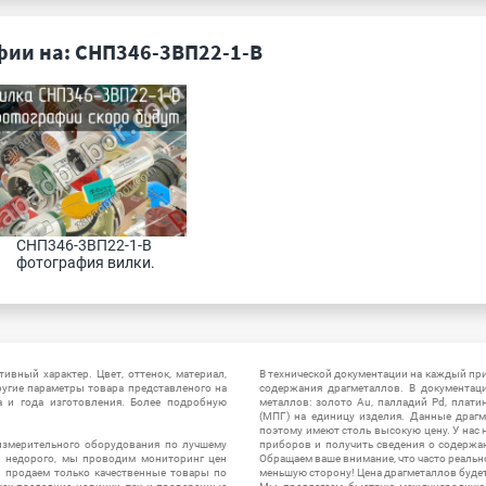
ии на: СНП346-3ВП22-1-В
СНП346-3ВП22-1-В 
фотография вилки.
ивный характер. Цвет, оттенок, материал,
В технической документации на каждый пр
ругие параметры товара представленого на
содержания драгметаллов. В документац
а и года изготовления. Более подробную
металлов: золото Au, палладий Pd, плати
(МПГ) на единицу изделия. Данные драгм
поэтому имеют столь высокую цену. У нас 
измерительного оборудования по лучшему
приборов и получить сведения о содержа
ы недорого, мы проводим мониторинг цен
Обращаем ваше внимание, что часто реальн
ы продаем только качественные товары по
меньшую сторону! Цена драгметаллов будет 