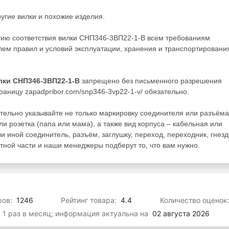
ругие
вилки
и похожие изделия.
тию соответствия вилки СНП346-3ВП22-1-В всем требованиям
ем правил и условий эксплуатации, хранения и транспортировани
лки СНП346-3ВП22-1-В
запрещено без письменного разрешения
раницу zapadpribor.com/snp346-3vp22-1-v/ обязательно.
тельно указывайте не только маркировку соединителя или разъёма
ли розетка (папа или мама), а также вид корпуса – кабельная или
ли иной соединитель, разъём, заглушку, переход, переходник, гнезд
ной части и наши менеджеры подберут то, что вам нужно.
ров:
1246
Рейтинг товара:
4.4
Количество оценок
я 1 раз в месяц; информация актуальна на
02 августа 2026