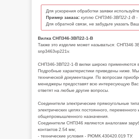
Для ускорения обработки заявки используйте
Пример заказа:
куплю СНП346-3ВП22-1-В -
Для обратной связи, не забудьте указать Ва
Вилка СНП346-3ВП22-1-В
Также это изделие может называться: СНП346 3В
snp3463vp221v.
СНП346-3ВП22-1-В вилки широко применяются в 
Подробные характеристики приведены ниже. Мы 
технической документации. По вопросам приоб
менеджеры предоставят всю интересующую Вас и
ответят на любые другие вопросы.
Соединители электрические прямоугольные тип
электрических цепях постоянного, переменного 
общепромышленного назначения.
Соединители СНП346 являются аналогами заруб
контактов 2.54 мм;
- технические условия - РЮМК.430420.019 ТУ.