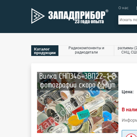
О нас
Радиокомпоненты и
разъемы (2
Каталог
продукции
радиодетали
СНЦ, СШР
Цена:
В нали
Информ