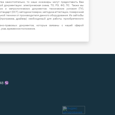
тва самостоятельно, то наши инженеры могут предоставить Вам
й документации: электрическая схема, ТО, РЭ, ФО, ПС. Также мы
их и метрологических документов: технические условия (ТУ),
 стандарт (ОСТ), методика поверки, методика аттестации, поверочная
ьной техники от производителя данного оборудования. Из сайта Вы
(программа, драйвер) необходимый для работы приобретенного
вно-правовых документов, которые связаны с нашей сферой
, указ, временное положение.
-48