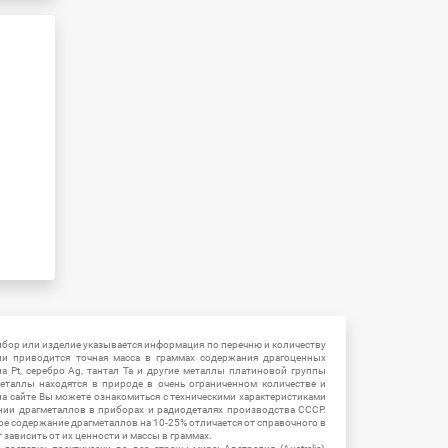
ибор или изделие указывается информация по перечню и количеству
ии приводится точная масса в граммах содержания драгоценных
на Pt, серебро Ag, тантал Ta и другие металлы платиновой группы
еталлы находятся в природе в очень ограниченном количестве и
на сайте Вы можете ознакомиться с техническими характеристиками
нии драгметаллов в приборах и радиодеталях производства СССР.
ое содержание драгметаллов на 10-25% отличается от справочного в
зависить от их ценности и массы в граммах.