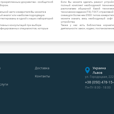
и прикрепленным документам - сообщите об
Если Вы можете сделать ремонт устройс
ибором.
полный комплект необходимой техническо
располагаем обширной базой техническ
ельной части измерителя Вы можете в
техническое задание (ТЗ), ГОСТ, отраслевой
ый аналог или наиболее подходящую
схема для более чем 3500 типов измерител
ротестированы в одной с наших лабораторий
можете скачать весь необходимый софт 
устройства.
ктивных консультаций при выборе
Также у нас есть библиотека нормати
лифицированных специалистов, которые
деятельности: закон, кодекс, постановление
я
Доставка
Украина
Львов
Контакты
ул. Городоцкая, 222
+38 (050) 478-15
слуги
Пн-Пт 8:00 - 18:00