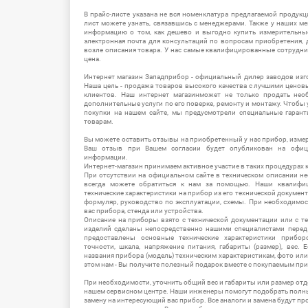
В прайс-листе указана не вся номенклатура предлагаемой продукц
лист можете узнать, связавшись с менеджерами. Также у наших 
информацию о том, как дешево и выгодно купить измерительны
электронная почта для консультаций по вопросам приобретения,
возле описания товара. У нас самые квалифицированные сотрудни
цена.
Интернет магазин Западприбор - официальный дилер заводов изг
Наша цель - продажа товаров высокого качества с лучшими цено
клиентов. Наш интернет магазинможет не только продать не
дополнительные услуги по его поверке, ремонту и монтажу. Чтобы 
покупки на нашем сайте, мы предусмотрели специальные гара
товарам.
Вы можете оставить отзывы на приобретенный у нас прибор, измер
Ваш отзыв при Вашем согласии будет опубликован на офици
информации.
Интернет-магазин принимаем активное участие в таких процедурах к
При отсутствии на официальном сайте в техническом описании 
всегда можете обратиться к нам за помощью. Наши квалифи
технические характеристики на прибор из его технической документ
формуляр, руководство по эксплуатации, схемы. При необходимо
вас прибора, стенда или устройства.
Описание на приборы взято с технической документации или с т
изделий сделаны непосредственно нашими специалистами перед 
предоставлены основные технические характеристики приборо
точности, шкала, напряжение питания, габариты (размер), вес.
названия прибора (модель) техническим характеристикам, фото ил
этом нам - Вы получите полезный подарок вместе с покупаемым пр
При необходимости, уточнить общий вес и габариты или размер отд
нашем сервисном центре. Наши инженеры помогут подобрать полн
замену на интересующий вас прибор. Все аналоги и замена будут п