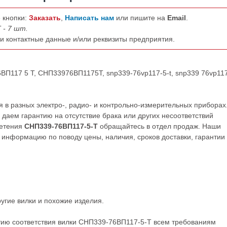
 кнопки:
Заказать
,
Написать нам
или пишите на
Email
.
 - 7 шт.
ши контактные данные и/или реквизиты предприятия.
ВП117 5 Т, СНП33976ВП1175Т, snp339-76vp117-5-t, snp339 76vp117 
в разных электро-, радио- и контрольно-измерительных приборах
даем гарантию на отсутствие брака или других несоответствий
ретения
СНП339-76ВП117-5-Т
обращайтесь в отдел продаж. Наши
нформацию по поводу цены, наличия, сроков доставки, гарантии
ругие
вилки
и похожие изделия.
тию соответствия вилки СНП339-76ВП117-5-Т всем требованиям