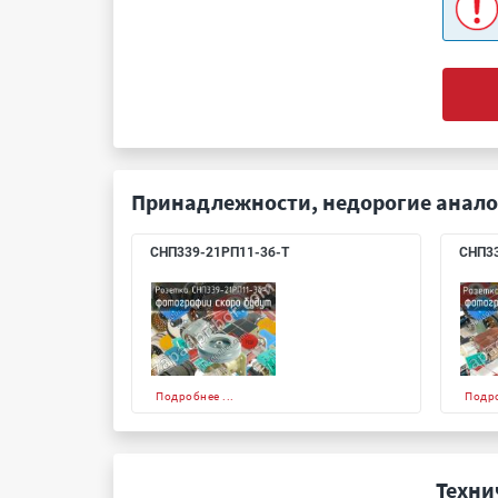
Принадлежности, недорогие анало
СНП339-21РП11-3б-Т
СНП33
Подробнее ...
Подро
Техни