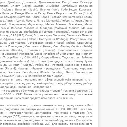
рси, Джибути, Доминика, Доминиканская Республика, Эквадор,
hiopia), Египет (Egypt), Замбия, Зимбабве (Zimbabwe), Иордания
Iceland), Испания (Spain), Италия (Italy), Кабо-Верде, Казахстан
 Камерун, Канада (Canada), Катар, Кения, Кыргызстан, Китай (China),
), Коморские острова, Конго, Корея (Республика) (Korea Rep.), Коста-
ос, Латвия (Latvia), Лесото, Литва (Lithuania), Либерия, Ливан, Ливия,
икий, Мавритания, Мадагаскар, Макао, Малави, Малайзия, Мали,
ексика (Mexico), Мозамбик, Молдова (Moldova), Монако, Монако,
eria), Нидерланды (Netherlands), Германия (Germany), Новая Зеландия
Norway), ОАЭ (UAE), Оман, Острова Кука, Пакистан, Палестина, Панама,
 Африка, Польша (Poland), Португалия (Portugal), Республика Чад,
амоа, Сан-Марино, Саудовская Аравия (Saudi Arabia), Свазиленд,
нт и Гренадины, Сент-Китс и Невис, Сент-Люсия, Сербия (Serbia),
овакия (Slovakia), Словения (Slovenia), Соломоновые острова,
 Северной Ирландии (United Kingdom of Great Britain and Northern
ор (Тимор-Лешти), США (USA), Сьерра-Леоне, Таджикистан, Тайвань
единенная Республика), Того, Тонга, Тринидад и Тобаго, Тувалу, Тунис
Уганда, Венгрия (Hungary), Узбекистан, Уругвай, Фарерские острова,
ия (Finland), Франция (France), Французская Полинезия, Хорватия
блика, Чешская Республика (Czech Republic), Чили, Черногория
ия (Sweden), Шри-Ланка, Ямайка, Япония (Japan).
 нашего интернет магазина или официальный сайт неправильно -
адпрібор, западприлад, західприбор, західпрібор, захидприбор,
ахидпрылад. Правильно - западприбор.
нт и сервисное обслуживание измерительной техники более чем 75
о СССР и СНГ. Также мы осуществляем такие метрологические
уирование, испытание средств измерительной техники.
тва самостоятельно, то наши инженеры могут предоставить Вам
й документации: электрическая схема, ТО, РЭ, ФО, ПС. Также мы
их и метрологических документов: технические условия (ТУ),
 стандарт (ОСТ), методика поверки, методика аттестации, поверочная
ьной техники от производителя данного оборудования. Из сайта Вы
(программа, драйвер) необходимый для работы приобретенного