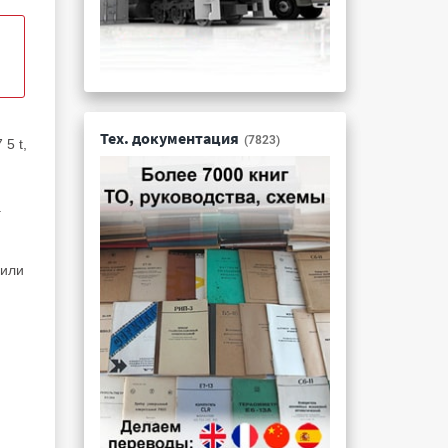
Тех. документация
(7823)
5 t,
.
 или