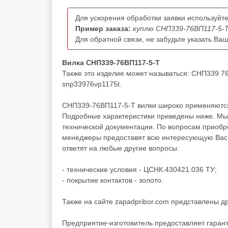
Для ускорения обработки заявки используйте
Пример заказа:
куплю СНП339-76ВП117-5-Т
Для обратной связи, не забудьте указать Ва
Вилка СНП339-76ВП117-5-Т
Также это изделие может называться: СНП339 76
snp33976vp1175t.
СНП339-76ВП117-5-Т вилки широко применяются 
Подробные характеристики приведены ниже. Мы 
технической документации. По вопросам приоб
менеджеры предоставят всю интересующую Вас и
ответят на любые другие вопросы.
- технические условия - ЦСНК.430421.036 ТУ;
- покрытие контактов - золото.
Также на сайте zapadpribor.com представлены д
Предприятие-изготовитель предоставляет гаран