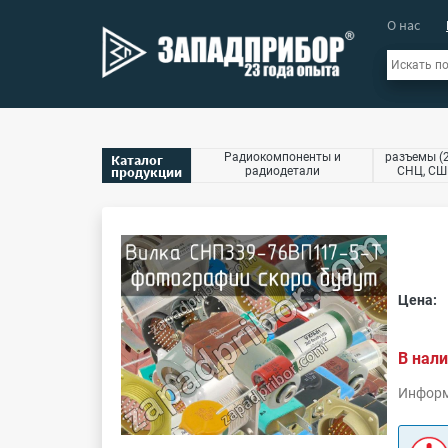
О нас
Радиокомпоненты и
разъемы (2
Каталог
продукции
радиодетали
СНЦ, СШР
Цена:
В нали
Информ