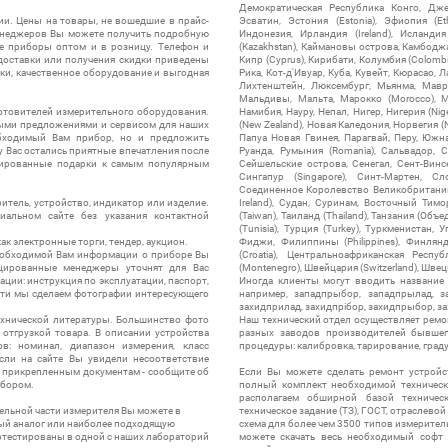
Демократическая Республика Конго, Дже
ии. Цены на товары, не вошедшие в прайс-
Эсватин, Эстония (Estonia), Эфиопия (Et
менеджеров Вы можете получить подробную
Индонезия, Ирландия (Ireland), Исландия (
е приборы оптом и в розницу. Телефон и
(Kazakhstan), Каймановы острова, Камбоджа,
 доставки или получения скидки приведены
Кипр (Cyprus), Кирибати, Колумбия (Colombia
ки, качественное оборудование и выгодная
Рика, Кот-д'Ивуар, Куба, Кувейт, Кюрасао, Ла
Лихтенштейн, Люксембург, Мьянма, Мавр
Мальдивы, Мальта, Марокко (Morocco), М
отовителей измерительного оборудования.
Намибия, Науру, Непал, Нигер, Нигерия (Nig
выми предложениями и сервисом для наших
(New Zealand), Новая Каледония, Норвегия (
обходимый Вам прибор, но и предложить
Папуа Новая Гвинея, Парагвай, Перу, Южная
у Вас остались приятные впечатления после
Руанда, Румыния (Romania), Сальвадор, С
нтированные подарки к самым популярным
Сейшельские острова, Сенегал, Сент-Винсе
Сингапур (Singapore), Синт-Мартен, Сл
Соединенное Королевство Великобритании и
итель, устройство, индикатор или изделие.
Ireland), Судан, Суринам, Восточный Тим
альном сайте без указания контактной
(Taiwan), Таиланд (Thailand), Танзания (Объ
(Tunisia), Турция (Turkey), Туркменистан, 
ак электронные торги, тендер, аукцион.
Фиджи, Филиппины (Philippines), Финлянд
необходимой Вам информации о приборе Вы
(Croatia), Центральноафриканская Респу
цированные менеджеры уточнят для Вас
(Montenegro), Швейцария (Switzerland), Швец
ации: инструкция по эксплуатации, паспорт,
Иногда клиенты могут вводить название
сти мы сделаем фотографии интересующего
например, западпрыбор, западпрылад, зап
захидприлад, захидпрібор, захидпрыбор, з
ехнической литературы. Большинство фото
Наш технический отдел осуществляет ремо
отгрузкой товара. В описании устройства
разных заводов производителей бывшег
в: номинал, диапазон измерения, класс
процедуры: калибровка, тарирование, град
 Если на сайте Вы увидели несоответствие
и прикрепленным документам - сообщите об
Если Вы можете сделать ремонт устройс
ибором.
полный комплект необходимой техническо
располагаем обширной базой техническ
ельной части измерителя Вы можете в
техническое задание (ТЗ), ГОСТ, отраслевой
ый аналог или наиболее подходящую
схема для более чем 3500 типов измерител
ротестированы в одной с наших лабораторий
можете скачать весь необходимый софт 