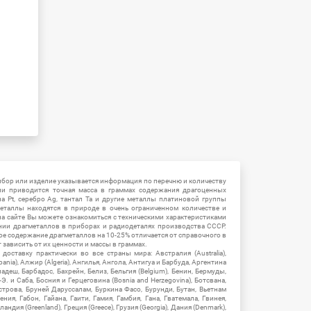
ибор или изделие указывается информация по перечню и количеству
ии приводится точная масса в граммах содержания драгоценных
на Pt, серебро Ag, тантал Ta и другие металлы платиновой группы
еталлы находятся в природе в очень ограниченном количестве и
на сайте Вы можете ознакомиться с техническими характеристиками
нии драгметаллов в приборах и радиодеталях производства СССР.
ое содержание драгметаллов на 10-25% отличается от справочного в
зависить от их ценности и массы в граммах.
ставку практически во все страны мира: Австралия (Australia),
ania), Алжир (Algeria), Ангилья, Ангола, Антигуа и Барбуда, Аргентина
гладеш, Барбадос, Бахрейн, Белиз, Бельгия (Belgium), Бенин, Бермуды,
-Э. и Саба, Босния и Герцеговина (Bosnia and Herzegovina), Ботсвана,
Острова, Бруней Даруссалам, Буркина Фасо, Бурунди, Бутан, Вьетнам
мения, Габон, Гайана, Гаити, Гамия, Гамбия, Гана, Гватемала, Гвинея,
андия (Greenland), Греция (Greece), Грузия (Georgia), Дания (Denmark),