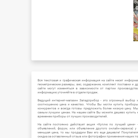
Вся текстовая и графическая информация на сайте несет информат
геометрические размеры, вес, содержание, комплект поставки и д
сайте могут изменяться в зависимости от партии производств
информацию уточняйте в отделе продаж.
Ведущий интернет-магазин Западприбор - это огромный выбор 
соотношению цена и качество. Чтобы Вы могли купить прибор
конкурентов и всегда готовы предложить более низкую цену. М
самым лучшим ценам. На нашем сайте Вы можете дешево купить к
временем приборы от лучших производителей.
На сайте постоянно действует акция «Куплю по лучшей цене» -
объявлений, форум, или объявление другого онлайн-сервиса) у 
меньшая цена, то мы продадим Вам его еще дешевле! Покупател
скидка за оставленный отзыв или фотографии применения наших т