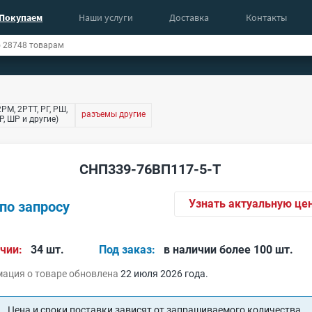
Покупаем
Наши услуги
Доставка
Контакты
РМ, 2РТТ, РГ, РШ,
разъемы другие
, ШР и другие)
СНП339-76ВП117-5-Т
Узнать актуальную це
по запросу
чии:
34 шт.
Под заказ:
в наличии более 100 шт.
ация о товаре обновлена
22 июля 2026 года.
Цена и сроки поставки зависят от запрашиваемого количества.