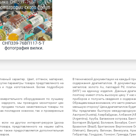
СНП339-76ВП117-5-Т 
фотография вилки.
ивный характер. Цвет, оттенок, материал,
В технической документации на каждый пр
ругие параметры товара представленого на
содержания драгметаллов. В документац
а и года изготовления. Более подробную
металлов: золото Au, палладий Pd, плати
(МПГ) на единицу изделия. Данные драгм
поэтому имеют столь высокую цену. У нас 
измерительного оборудования по лучшему
приборов и получить сведения о содержа
ы недорого, мы проводим мониторинг цен
Обращаем ваше внимание, что часто реальн
ы продаем только качественные товары по
меньшую сторону! Цена драгметаллов будет 
ак последние новинки, так и проверенные
Мы предлагаем быструю международную до
Австрия (Austria), Азербайджан, Албания (Alb
(Argentina), Аруба, Багамские острова, Бан
 если на другом интернет-ресурсе (доска
Болгария (Bulgaria), Боливия, Бонайре, Синт
товара, представленного на нашем сайте,
Бразилия (Brazil), Британские Виргинские 
ям также предоставляется дополнительная
(Vietnam), Вануату, Ватикан, Венесуэла, Ар
оваров.
Гибралтар, Гондурас, Гонконг, Гренада, Гренл