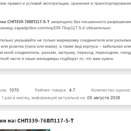
ем правил и условий эксплуатации, хранения и транспортировани
лки СНП339-76ВП117-5-Т
запрещено без письменного разрешения
аницу zapadpribor.com/snp339-76vp117-5-t/ обязательно.
тельно указывайте не только маркировку соединителя или разъёма
 или розетка (папа или мама), а также вид корпуса – кабельная или
ли иной соединитель, разъём, заглушку, переход, переходник, гнезд
ной части и наши менеджеры подберут то, что вам нужно.
ров:
1070
Рейтинг товара:
4.7
Количество оценок
я 1 раз в месяц; информация актуальна на
05 августа 2026
и на: СНП339-76ВП117-5-Т