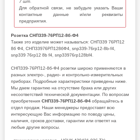
7 шт.
Для обратной связи, не забудьте указать Ваши
контактные данные и/или реквизиты
предприятия.
Розетка СНП339-76РП12-8б-Ф4
Также это изделие может называться: СНП339 76РП12
8б Ф4, СНП33976РП128бФ4, snp339-76rp12-8b-f4,
snp339 76rp12 8b f4, snp33976rp128bf4.
СНП339-76РП12-8б-Ф4 розетки широко применяются в
разных электро-, радио- и контрольно-измерительных
приборах. Подробные характеристики приведены ниже.
Мы даем гарантию на отсутствие брака или других
несоответствий технической документации. По вопросам
приобретения
СНП339-76РП12-8б-Ф4
обращайтесь в
отдел продаж. Наши менеджеры предоставят всю
интересующую Вас информацию по поводу цены,
наличия, сроков доставки, гарантии или ответят на
любые другие вопросы.