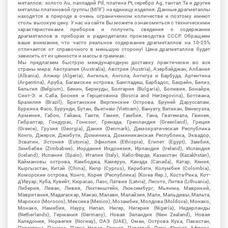
металлов: золото Au, палладий Pd, платина Pt, серебро Ag, тантал Ta и другие
металлы платиновой группы (МПГ) на единицу изделия. Данные драгметаллы
находятся в природе в очень ограниченном количестве и поэтому имеют
столь высокую цену. У нас на сайте Вы можете ознакомиться с техническими
характеристиками приборов и получить сведения о содержании
драгметаллов в приборах и радиодеталях производства СССР. Обращаем
ваше внимание, что часто реальное содержание драгметаллов на 10-25%
отличается от справочного в меньшую сторону! Цена драгметаллов будет
зависить от их ценности и массы в граммах.
Мы предлагаем быструю международную доставку практически во все
страны мира: Австралия (Australia), Австрия (Austria), Азербайджан, Албания
(Albania), Алжир (Algeria), Ангилья, Ангола, Антигуа и Барбуда, Аргентина
(Argentina), Аруба, Багамские острова, Бангладеш, Барбадос, Бахрейн, Белиз,
Бельгия (Belgium), Бенин, Бермуды, Болгария (Bulgaria), Боливия, Бонайре,
Синт-Э. и Саба, Босния и Герцеговина (Bosnia and Herzegovina), Ботсвана,
Бразилия (Brazil), Британские Виргинские Острова, Бруней Даруссалам,
Буркина Фасо, Бурунди, Бутан, Вьетнам (Vietnam), Вануату, Ватикан, Венесуэла,
Армения, Габон, Гайана, Гаити, Гамия, Гамбия, Гана, Гватемала, Гвинея,
Гибралтар, Гондурас, Гонконг, Гренада, Гренландия (Greenland), Греция
(Greece), Грузия (Georgia), Дания (Denmark), Демократическая Республика
Конго, Джерси, Джибути, Доминика, Доминиканская Республика, Эквадор,
Эсватин, Эстония (Estonia), Эфиопия (Ethiopia), Египет (Egypt), Замбия,
Зимбабве (Zimbabwe), Иордания Индонезия, Ирландия (Ireland), Исландия
(Iceland), Испания (Spain), Италия (Italy), Кабо-Верде, Казахстан (Kazakhstan),
Каймановы острова, Камбоджа, Камерун, Канада (Canada), Катар, Кения,
Кыргызстан, Китай (China), Кипр (Cyprus), Кирибати, Колумбия (Colombia),
Коморские острова, Конго, Корея (Республика) (Korea Rep.), Коста-Рика, Кот-
д'Ивуар, Куба, Кувейт, Кюрасао, Лаос, Латвия (Latvia), Лесото, Литва (Lithuania),
Либерия, Ливан, Ливия, Лихтенштейн, Люксембург, Мьянма, Маврикий,
Мавритания, Мадагаскар, Макао, Малави, Малайзия, Мали, Мальдивы, Мальта,
Марокко (Morocco), Мексика (Mexico), Мозамбик, Молдова (Moldova), Монако,
Монако, Намибия, Науру, Непал, Нигер, Нигерия (Nigeria), Нидерланды
(Netherlands), Германия (Germany), Новая Зеландия (New Zealand), Новая
Каледония, Норвегия (Norway), ОАЭ (UAE), Оман, Острова Кука, Пакистан,
Палестина, Панама, Папуа Новая Гвинея, Парагвай, Перу, Южная Африка,