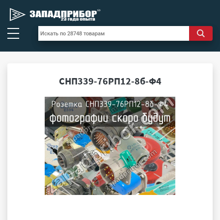
СНП339-76РП12-8б-Ф4