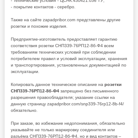
- технические условия - ЦСНК.430421.036 ТУ;
- покрытие контактов - серебро.
Также на сайте zapadpribor.com представлены другие
розетки
и похожие изделия.
Предприятие-изготовитель предоставляет гарантию
соответствия розетки СНП339-76РП12-8б-Ф4 всем
требованиям технических условий при соблюдении
потребителем правил и условий эксплуатации, хранения
и транспортирования, установленных документацией по
эксплуатации.
Копировать данное техническое описание на
розетки
СНП339-76РП12-8б-Ф4
запрещено без письменного
разрешения правообладателя; указание ссылки на
данную страницу zapadpribor.com/snp339-76rp12-8b-f4/
обязательно.
При заказе, во избежание недопонимания, обязательно
указывайте не только маркировку соединителя или
разъёма СНП339-76РП12-8б-Ф4, но и вид контактов –