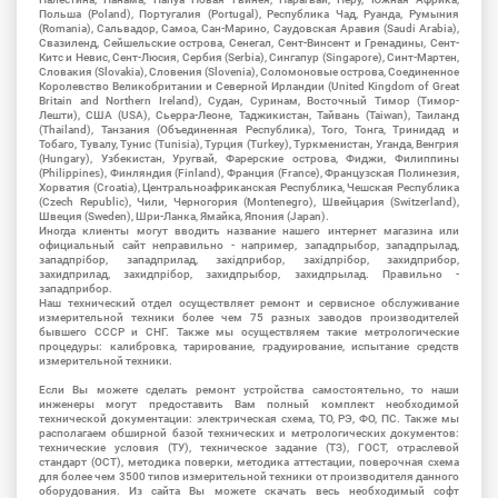
Польша (Poland), Португалия (Portugal), Республика Чад, Руанда, Румыния
(Romania), Сальвадор, Самоа, Сан-Марино, Саудовская Аравия (Saudi Arabia),
Свазиленд, Сейшельские острова, Сенегал, Сент-Винсент и Гренадины, Сент-
Китс и Невис, Сент-Люсия, Сербия (Serbia), Сингапур (Singapore), Синт-Мартен,
Словакия (Slovakia), Словения (Slovenia), Соломоновые острова, Соединенное
Королевство Великобритании и Северной Ирландии (United Kingdom of Great
Britain and Northern Ireland), Судан, Суринам, Восточный Тимор (Тимор-
Лешти), США (USA), Сьерра-Леоне, Таджикистан, Тайвань (Taiwan), Таиланд
(Thailand), Танзания (Объединенная Республика), Того, Тонга, Тринидад и
Тобаго, Тувалу, Тунис (Tunisia), Турция (Turkey), Туркменистан, Уганда, Венгрия
(Hungary), Узбекистан, Уругвай, Фарерские острова, Фиджи, Филиппины
(Philippines), Финляндия (Finland), Франция (France), Французская Полинезия,
Хорватия (Croatia), Центральноафриканская Республика, Чешская Республика
(Czech Republic), Чили, Черногория (Montenegro), Швейцария (Switzerland),
Швеция (Sweden), Шри-Ланка, Ямайка, Япония (Japan).
Иногда клиенты могут вводить название нашего интернет магазина или
официальный сайт неправильно - например, западпрыбор, западпрылад,
западпрібор, западприлад, західприбор, західпрібор, захидприбор,
захидприлад, захидпрібор, захидпрыбор, захидпрылад. Правильно -
западприбор.
Наш технический отдел осуществляет ремонт и сервисное обслуживание
измерительной техники более чем 75 разных заводов производителей
бывшего СССР и СНГ. Также мы осуществляем такие метрологические
процедуры: калибровка, тарирование, градуирование, испытание средств
измерительной техники.
Если Вы можете сделать ремонт устройства самостоятельно, то наши
инженеры могут предоставить Вам полный комплект необходимой
технической документации: электрическая схема, ТО, РЭ, ФО, ПС. Также мы
располагаем обширной базой технических и метрологических документов:
технические условия (ТУ), техническое задание (ТЗ), ГОСТ, отраслевой
стандарт (ОСТ), методика поверки, методика аттестации, поверочная схема
для более чем 3500 типов измерительной техники от производителя данного
оборудования. Из сайта Вы можете скачать весь необходимый софт