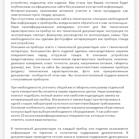
устройство, индикатор или изделие. Ваш отзыв при Вашем согласии будет
опубликован на официальном сайте без указания контактной информации.
Интернет-магазин принимаем активное участие в таких процедурах как
электронные торги, тендер, аукцион.
При отсутствии на официальном сайте в техническом описании необходимой
Вам информации о приборе Вы всегда можете обратиться к нам за помощью.
Наши квалифицированные менеджеры уточнят для Вас технические
характеристики на прибор из его технической документации: инструкция по
эксплуатации, паспорт, формуляр, руководство по эксплуатации, схемы. При
необходимости мы сделаем фотографии интересующего вас прибора, стенда
или устройства.
Описание на приборы взято с технической документации или с технической
литературы. Большинство фото изделий сделаны непосредственно нашими
специалистами перед отгрузкой товара. В описании устройства
предоставлены основные технические характеристики приборов: номинал,
диапазон измерения, класс точности, шкала, напряжение питания, габариты
(размер), вес. Если на сайте Вы увидели несоответствие названия прибора
(модель) техническим характеристикам, фото или прикрепленным
документам - сообщите об этом нам - Вы получите полезный подарок вместе
с покупаемым прибором.
При необходимости, уточнить общий вес и габариты или размер отдельной
части измерителя Вы можете в нашем сервисном центре. Наши инженеры
помогут подобрать полный аналог или наиболее подходящую замену на
интересующий вас прибор. Все аналоги и замена будут протестированы в
одной с наших лабораторий на полное соответствие Вашим требованиям.
Основная особенность нашего интернет магазина проведение объективных
консультаций при выборе необходимого оборудования. У нас работают
около 20 высококвалифицированных специалистов, которые готовы
ответить на все ваши вопросы.
В технической документации на каждый прибор или изделие указывается
информация по перечню и количеству содержания драгметаллов. В
документации приводится точная масса в граммах содержания драгоценных