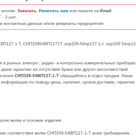
 кнопки:
Заказать
,
Написать нам
или пишите на
Email
.
 - 3 шт.
ши контактные данные и/или реквизиты предприятия.
ВП127 1 Т, СНП33954ВП1271Т, snp339-54vp127-1-t, snp339 54vp127
в разных электро-, радио- и контрольно-измерительных приборах
даем гарантию на отсутствие брака или других несоответствий
ретения
СНП339-54ВП127-1-Т
обращайтесь в отдел продаж. Наши
нформацию по поводу цены, наличия, сроков доставки, гарантии
ругие
вилки
и похожие изделия.
тию соответствия вилки СНП339-54ВП127-1-Т всем требованиям