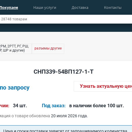
Покупаем
Наши услуги
Доставка
Контакты
РМ, 2РТТ, РГ, РШ,
разъемы другие
, ШР и другие)
СНП339-54ВП127-1-Т
Узнать актуальную це
по запросу
чии:
34 шт.
Под заказ:
в наличии более 100 шт.
ация о товаре обновлена
20 июля 2026 года.
Цена и сроки поставки зависят от запрашиваемого количества.