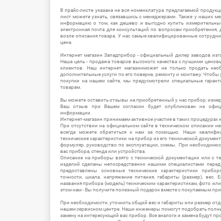
В прайс-листе указана не вся номенклатура предлагаемой продукц
лист можете узнать, связавшись с менеджерами. Также у наших 
информацию о том, как дешево и выгодно купить измерительны
электронная почта для консультаций по вопросам приобретения,
возле описания товара. У нас самые квалифицированные сотрудни
цена.
Интернет магазин Западприбор - официальный дилер заводов изг
Наша цель - продажа товаров высокого качества с лучшими цено
клиентов. Наш интернет магазинможет не только продать не
дополнительные услуги по его поверке, ремонту и монтажу. Чтобы 
покупки на нашем сайте, мы предусмотрели специальные гара
товарам.
Вы можете оставить отзывы на приобретенный у нас прибор, измер
Ваш отзыв при Вашем согласии будет опубликован на офици
информации.
Интернет-магазин принимаем активное участие в таких процедурах к
При отсутствии на официальном сайте в техническом описании 
всегда можете обратиться к нам за помощью. Наши квалифи
технические характеристики на прибор из его технической документ
формуляр, руководство по эксплуатации, схемы. При необходимо
вас прибора, стенда или устройства.
Описание на приборы взято с технической документации или с т
изделий сделаны непосредственно нашими специалистами перед 
предоставлены основные технические характеристики приборо
точности, шкала, напряжение питания, габариты (размер), вес.
названия прибора (модель) техническим характеристикам, фото ил
этом нам - Вы получите полезный подарок вместе с покупаемым пр
При необходимости, уточнить общий вес и габариты или размер отд
нашем сервисном центре. Наши инженеры помогут подобрать полн
замену на интересующий вас прибор. Все аналоги и замена будут п