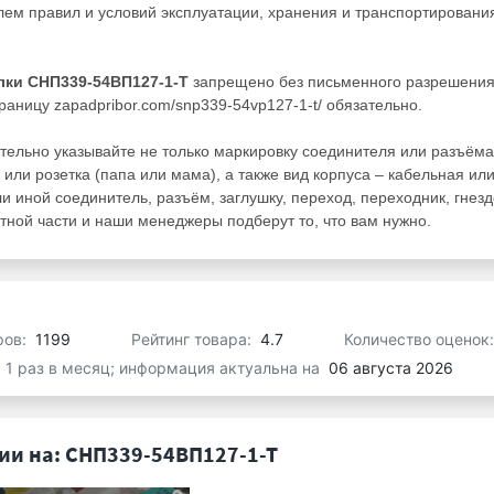
ем правил и условий эксплуатации, хранения и транспортировани
лки СНП339-54ВП127-1-Т
запрещено без письменного разрешени
раницу zapadpribor.com/snp339-54vp127-1-t/ обязательно.
тельно указывайте не только маркировку соединителя или разъёма
 или розетка (папа или мама), а также вид корпуса – кабельная ил
ли иной соединитель, разъём, заглушку, переход, переходник, гнезд
ной части и наши менеджеры подберут то, что вам нужно.
ров:
1199
Рейтинг товара:
4.7
Количество оценок
я 1 раз в месяц; информация актуальна на
06 августа 2026
и на: СНП339-54ВП127-1-Т