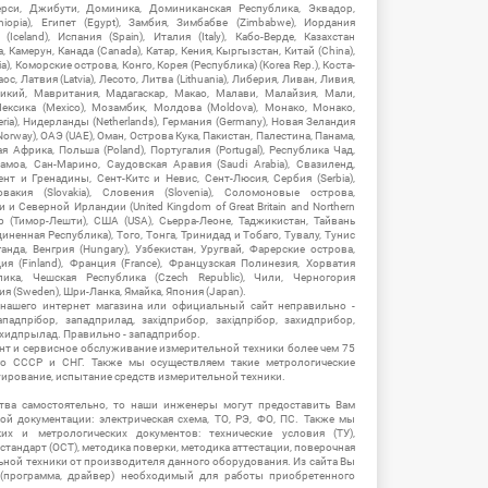
рси, Джибути, Доминика, Доминиканская Республика, Эквадор,
hiopia), Египет (Egypt), Замбия, Зимбабве (Zimbabwe), Иордания
Iceland), Испания (Spain), Италия (Italy), Кабо-Верде, Казахстан
 Камерун, Канада (Canada), Катар, Кения, Кыргызстан, Китай (China),
), Коморские острова, Конго, Корея (Республика) (Korea Rep.), Коста-
ос, Латвия (Latvia), Лесото, Литва (Lithuania), Либерия, Ливан, Ливия,
икий, Мавритания, Мадагаскар, Макао, Малави, Малайзия, Мали,
ексика (Mexico), Мозамбик, Молдова (Moldova), Монако, Монако,
eria), Нидерланды (Netherlands), Германия (Germany), Новая Зеландия
Norway), ОАЭ (UAE), Оман, Острова Кука, Пакистан, Палестина, Панама,
 Африка, Польша (Poland), Португалия (Portugal), Республика Чад,
амоа, Сан-Марино, Саудовская Аравия (Saudi Arabia), Свазиленд,
нт и Гренадины, Сент-Китс и Невис, Сент-Люсия, Сербия (Serbia),
овакия (Slovakia), Словения (Slovenia), Соломоновые острова,
 Северной Ирландии (United Kingdom of Great Britain and Northern
ор (Тимор-Лешти), США (USA), Сьерра-Леоне, Таджикистан, Тайвань
единенная Республика), Того, Тонга, Тринидад и Тобаго, Тувалу, Тунис
Уганда, Венгрия (Hungary), Узбекистан, Уругвай, Фарерские острова,
ия (Finland), Франция (France), Французская Полинезия, Хорватия
блика, Чешская Республика (Czech Republic), Чили, Черногория
ия (Sweden), Шри-Ланка, Ямайка, Япония (Japan).
 нашего интернет магазина или официальный сайт неправильно -
адпрібор, западприлад, західприбор, західпрібор, захидприбор,
ахидпрылад. Правильно - западприбор.
нт и сервисное обслуживание измерительной техники более чем 75
о СССР и СНГ. Также мы осуществляем такие метрологические
уирование, испытание средств измерительной техники.
тва самостоятельно, то наши инженеры могут предоставить Вам
й документации: электрическая схема, ТО, РЭ, ФО, ПС. Также мы
их и метрологических документов: технические условия (ТУ),
 стандарт (ОСТ), методика поверки, методика аттестации, поверочная
ьной техники от производителя данного оборудования. Из сайта Вы
(программа, драйвер) необходимый для работы приобретенного