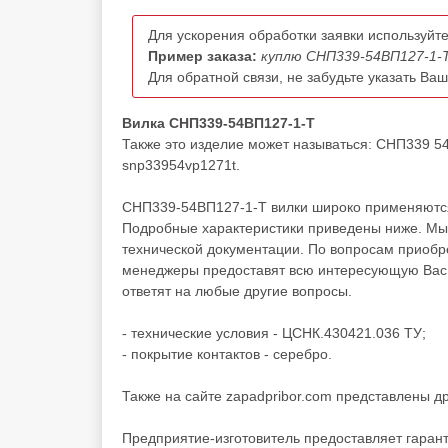
Для ускорения обработки заявки используйте
Пример заказа:
куплю СНП339-54ВП127-1-Т
Для обратной связи, не забудьте указать Ва
Вилка СНП339-54ВП127-1-Т
Также это изделие может называться: СНП339 54
snp33954vp1271t.
СНП339-54ВП127-1-Т вилки широко применяются 
Подробные характеристики приведены ниже. Мы 
технической документации. По вопросам приоб
менеджеры предоставят всю интересующую Вас и
ответят на любые другие вопросы.
- технические условия - ЦСНК.430421.036 ТУ;
- покрытие контактов - серебро.
Также на сайте zapadpribor.com представлены д
Предприятие-изготовитель предоставляет гаран