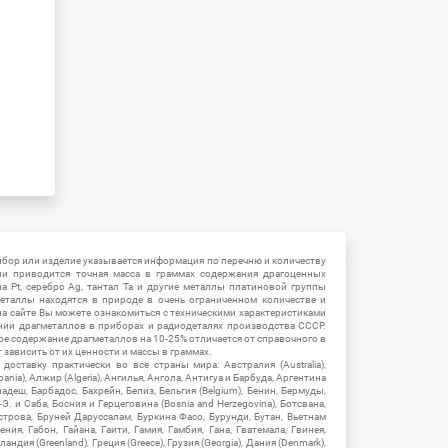
ибор или изделие указывается информация по перечню и количеству
ии приводится точная масса в граммах содержания драгоценных
на Pt, серебро Ag, тантал Ta и другие металлы платиновой группы
еталлы находятся в природе в очень ограниченном количестве и
на сайте Вы можете ознакомиться с техническими характеристиками
нии драгметаллов в приборах и радиодеталях производства СССР.
ое содержание драгметаллов на 10-25% отличается от справочного в
зависить от их ценности и массы в граммах.
ставку практически во все страны мира: Австралия (Australia),
ania), Алжир (Algeria), Ангилья, Ангола, Антигуа и Барбуда, Аргентина
гладеш, Барбадос, Бахрейн, Белиз, Бельгия (Belgium), Бенин, Бермуды,
-Э. и Саба, Босния и Герцеговина (Bosnia and Herzegovina), Ботсвана,
Острова, Бруней Даруссалам, Буркина Фасо, Бурунди, Бутан, Вьетнам
мения, Габон, Гайана, Гаити, Гамия, Гамбия, Гана, Гватемала, Гвинея,
андия (Greenland), Греция (Greece), Грузия (Georgia), Дания (Denmark),