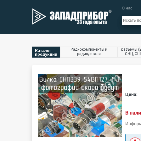
О нас
Радиокомпоненты и
разъемы (2
Каталог
продукции
радиодетали
СНЦ, СШР
Цена:
В нали
Информ