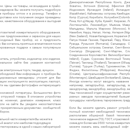
Демократическая Республика Конго, Дже
ии. Цены на товары, не вошедшие в прайс-
Эсватин, Эстония (Estonia), Эфиопия (Et
менеджеров Вы можете получить подробную
Индонезия, Ирландия (Ireland), Исландия (
е приборы оптом и в розницу. Телефон и
(Kazakhstan), Каймановы острова, Камбоджа,
 доставки или получения скидки приведены
Кипр (Cyprus), Кирибати, Колумбия (Colombia
ки, качественное оборудование и выгодная
Рика, Кот-д'Ивуар, Куба, Кувейт, Кюрасао, Ла
Лихтенштейн, Люксембург, Мьянма, Мавр
Мальдивы, Мальта, Марокко (Morocco), М
отовителей измерительного оборудования.
Намибия, Науру, Непал, Нигер, Нигерия (Nig
выми предложениями и сервисом для наших
(New Zealand), Новая Каледония, Норвегия (
обходимый Вам прибор, но и предложить
Папуа Новая Гвинея, Парагвай, Перу, Южная
у Вас остались приятные впечатления после
Руанда, Румыния (Romania), Сальвадор, С
нтированные подарки к самым популярным
Сейшельские острова, Сенегал, Сент-Винсе
Сингапур (Singapore), Синт-Мартен, Сл
Соединенное Королевство Великобритании и
итель, устройство, индикатор или изделие.
Ireland), Судан, Суринам, Восточный Тим
альном сайте без указания контактной
(Taiwan), Таиланд (Thailand), Танзания (Объ
(Tunisia), Турция (Turkey), Туркменистан, 
ак электронные торги, тендер, аукцион.
Фиджи, Филиппины (Philippines), Финлянд
необходимой Вам информации о приборе Вы
(Croatia), Центральноафриканская Респу
цированные менеджеры уточнят для Вас
(Montenegro), Швейцария (Switzerland), Швец
ации: инструкция по эксплуатации, паспорт,
Иногда клиенты могут вводить название
сти мы сделаем фотографии интересующего
например, западпрыбор, западпрылад, зап
захидприлад, захидпрібор, захидпрыбор, з
ехнической литературы. Большинство фото
Наш технический отдел осуществляет ремо
отгрузкой товара. В описании устройства
разных заводов производителей бывшег
в: номинал, диапазон измерения, класс
процедуры: калибровка, тарирование, град
 Если на сайте Вы увидели несоответствие
и прикрепленным документам - сообщите об
Если Вы можете сделать ремонт устройс
ибором.
полный комплект необходимой техническо
располагаем обширной базой техническ
ельной части измерителя Вы можете в
техническое задание (ТЗ), ГОСТ, отраслевой
ый аналог или наиболее подходящую
схема для более чем 3500 типов измерител
ротестированы в одной с наших лабораторий
можете скачать весь необходимый софт 