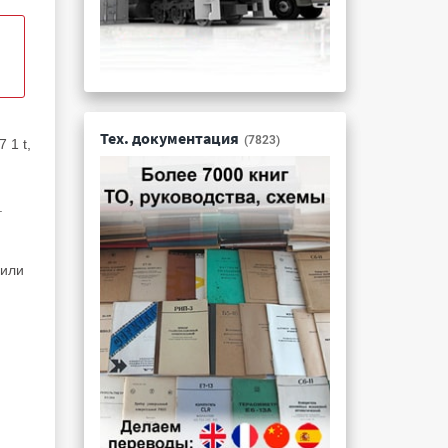
Тех. документация
(7823)
 1 t,
.
 или