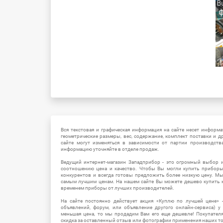
Вся текстовая и графическая информация на сайте несет информат
геометрические размеры, вес, содержание, комплект поставки и д
сайте могут изменяться в зависимости от партии производств
информацию уточняйте в отделе продаж.
Ведущий интернет-магазин Западприбор - это огромный выбор 
соотношению цена и качество. Чтобы Вы могли купить прибор
конкурентов и всегда готовы предложить более низкую цену. М
самым лучшим ценам. На нашем сайте Вы можете дешево купить к
временем приборы от лучших производителей.
На сайте постоянно действует акция «Куплю по лучшей цене» -
объявлений, форум, или объявление другого онлайн-сервиса) у 
меньшая цена, то мы продадим Вам его еще дешевле! Покупател
скидка за оставленный отзыв или фотографии применения наших т