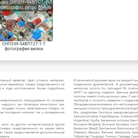
СНП339-54ВП127-1-Т 
фотография вилки.
ивный характер. Цвет, оттенок, материал,
В технической документации на каждый пр
ругие параметры товара представленого на
содержания драгметаллов. В документац
а и года изготовления. Более подробную
металлов: золото Au, палладий Pd, плати
(МПГ) на единицу изделия. Данные драгм
поэтому имеют столь высокую цену. У нас 
измерительного оборудования по лучшему
приборов и получить сведения о содержа
ы недорого, мы проводим мониторинг цен
Обращаем ваше внимание, что часто реальн
ы продаем только качественные товары по
меньшую сторону! Цена драгметаллов будет 
ак последние новинки, так и проверенные
Мы предлагаем быструю международную до
Австрия (Austria), Азербайджан, Албания (Alb
(Argentina), Аруба, Багамские острова, Бан
 если на другом интернет-ресурсе (доска
Болгария (Bulgaria), Боливия, Бонайре, Синт
товара, представленного на нашем сайте,
Бразилия (Brazil), Британские Виргинские 
ям также предоставляется дополнительная
(Vietnam), Вануату, Ватикан, Венесуэла, Ар
оваров.
Гибралтар, Гондурас, Гонконг, Гренада, Гренл