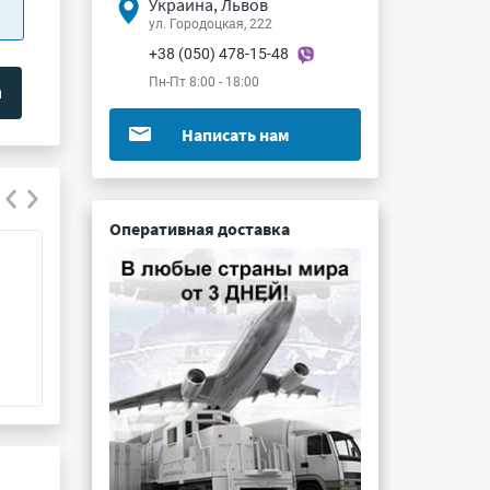
Украина, Львов
ул. Городоцкая, 222
+38 (050) 478-15-48
Пн-Пт 8:00 - 18:00
Написать нам
Оперативная доставка
СНП268-9ВП21-1-В
СНП377-18ВП21-
Подробнее ...
Подробнее ...