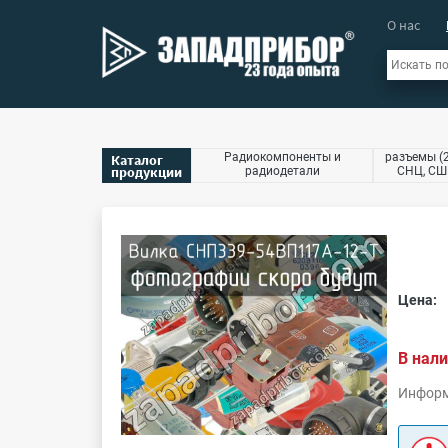
О нас
Радиокомпоненты и
разъемы (2
Каталог
продукции
радиодетали
СНЦ, СШР
Цена:
В нали
Информ