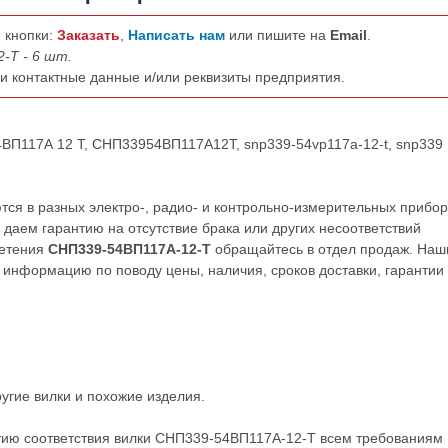
 кнопки:
Заказать
,
Написать нам
или пишите на
Email
.
-Т - 6 шт.
ши контактные данные и/или реквизиты предприятия.
4ВП117А 12 Т, СНП33954ВП117А12Т, snp339-54vp117a-12-t, snp339
я в разных электро-, радио- и контрольно-измерительных прибор
даем гарантию на отсутствие брака или других несоответствий
ретения
СНП339-54ВП117А-12-Т
обращайтесь в отдел продаж. Наш
нформацию по поводу цены, наличия, сроков доставки, гарантии
ругие
вилки
и похожие изделия.
тию соответствия вилки СНП339-54ВП117А-12-Т всем требованиям