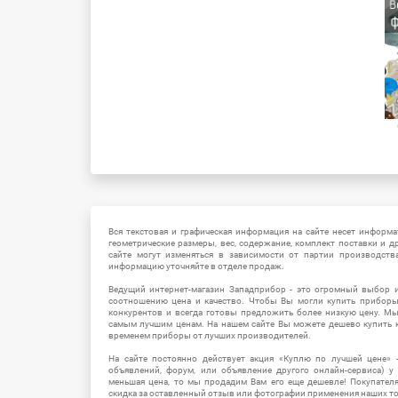
Вся текстовая и графическая информация на сайте несет информат
геометрические размеры, вес, содержание, комплект поставки и д
сайте могут изменяться в зависимости от партии производств
информацию уточняйте в отделе продаж.
Ведущий интернет-магазин Западприбор - это огромный выбор 
соотношению цена и качество. Чтобы Вы могли купить прибор
конкурентов и всегда готовы предложить более низкую цену. М
самым лучшим ценам. На нашем сайте Вы можете дешево купить к
временем приборы от лучших производителей.
На сайте постоянно действует акция «Куплю по лучшей цене» -
объявлений, форум, или объявление другого онлайн-сервиса) у 
меньшая цена, то мы продадим Вам его еще дешевле! Покупател
скидка за оставленный отзыв или фотографии применения наших т