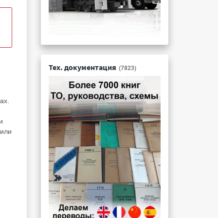
Тех. документация
(7823)
ах.
и
 или