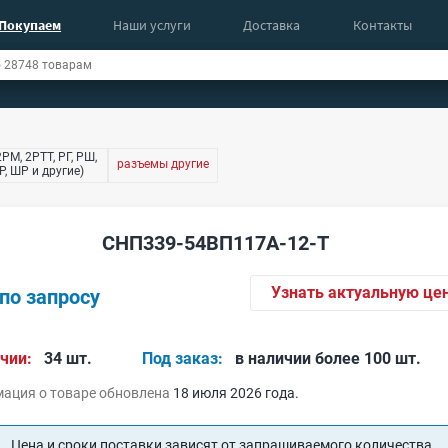
Покупаем
Наши услуги
Доставка
Контакты
РМ, 2РТТ, РГ, РШ,
разъемы другие
, ШР и другие)
СНП339-54ВП117А-12-Т
Узнать актуальную це
по запросу
чии:
34 шт.
Под заказ:
в наличии более 100 шт.
ация о товаре обновлена
18 июля 2026 года.
Цена и сроки поставки зависят от запрашиваемого количества.