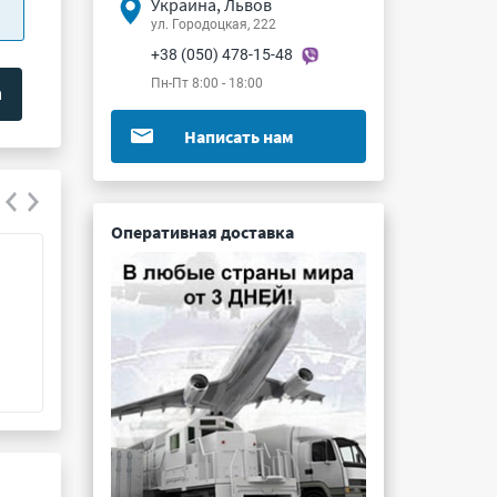
Украина, Львов
ул. Городоцкая, 222
+38 (050) 478-15-48
Пн-Пт 8:00 - 18:00
Написать нам
Оперативная доставка
СНП339-42ВП127А-11-Т
СНП345-300ВО1
Подробнее ...
Подробнее ...