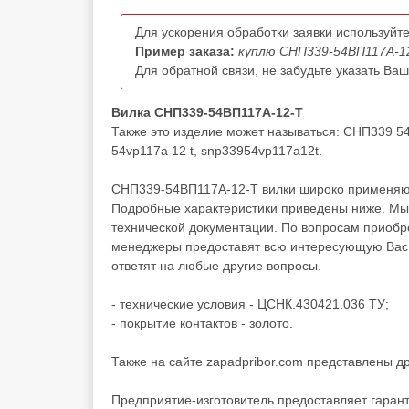
Для ускорения обработки заявки используйте
Пример заказа:
куплю СНП339-54ВП117А-12
Для обратной связи, не забудьте указать Ва
Вилка СНП339-54ВП117А-12-Т
Также это изделие может называться: СНП339 5
54vp117a 12 t, snp33954vp117a12t.
СНП339-54ВП117А-12-Т вилки широко применяютс
Подробные характеристики приведены ниже. Мы 
технической документации. По вопросам приоб
менеджеры предоставят всю интересующую Вас и
ответят на любые другие вопросы.
- технические условия - ЦСНК.430421.036 ТУ;
- покрытие контактов - золото.
Также на сайте zapadpribor.com представлены д
Предприятие-изготовитель предоставляет гаран