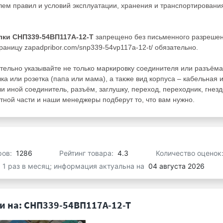
ем правил и условий эксплуатации, хранения и транспортировани
лки СНП339-54ВП117А-12-Т
запрещено без письменного разреше
раницу zapadpribor.com/snp339-54vp117a-12-t/ обязательно.
тельно указывайте не только маркировку соединителя или разъёма
ка или розетка (папа или мама), а также вид корпуса – кабельная 
ли иной соединитель, разъём, заглушку, переход, переходник, гнезд
ной части и наши менеджеры подберут то, что вам нужно.
ров:
1286
Рейтинг товара:
4.3
Количество оценок
я 1 раз в месяц; информация актуальна на
04 августа 2026
 на: СНП339-54ВП117А-12-Т