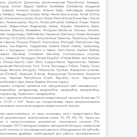
рси, Джибути, Доминика, Доминиканская Республика, Эквадор,
hiopia), Египет (Egypt), Замбия, Зимбабве (Zimbabwe), Иордания
Iceland), Испания (Spain), Италия (Italy), Кабо-Верде, Казахстан
 Камерун, Канада (Canada), Катар, Кения, Кыргызстан, Китай (China),
), Коморские острова, Конго, Корея (Республика) (Korea Rep.), Коста-
ос, Латвия (Latvia), Лесото, Литва (Lithuania), Либерия, Ливан, Ливия,
икий, Мавритания, Мадагаскар, Макао, Малави, Малайзия, Мали,
ексика (Mexico), Мозамбик, Молдова (Moldova), Монако, Монако,
eria), Нидерланды (Netherlands), Германия (Germany), Новая Зеландия
Norway), ОАЭ (UAE), Оман, Острова Кука, Пакистан, Палестина, Панама,
 Африка, Польша (Poland), Португалия (Portugal), Республика Чад,
амоа, Сан-Марино, Саудовская Аравия (Saudi Arabia), Свазиленд,
нт и Гренадины, Сент-Китс и Невис, Сент-Люсия, Сербия (Serbia),
овакия (Slovakia), Словения (Slovenia), Соломоновые острова,
 Северной Ирландии (United Kingdom of Great Britain and Northern
ор (Тимор-Лешти), США (USA), Сьерра-Леоне, Таджикистан, Тайвань
единенная Республика), Того, Тонга, Тринидад и Тобаго, Тувалу, Тунис
Уганда, Венгрия (Hungary), Узбекистан, Уругвай, Фарерские острова,
ия (Finland), Франция (France), Французская Полинезия, Хорватия
блика, Чешская Республика (Czech Republic), Чили, Черногория
ия (Sweden), Шри-Ланка, Ямайка, Япония (Japan).
 нашего интернет магазина или официальный сайт неправильно -
адпрібор, западприлад, західприбор, західпрібор, захидприбор,
ахидпрылад. Правильно - западприбор.
нт и сервисное обслуживание измерительной техники более чем 75
о СССР и СНГ. Также мы осуществляем такие метрологические
уирование, испытание средств измерительной техники.
тва самостоятельно, то наши инженеры могут предоставить Вам
й документации: электрическая схема, ТО, РЭ, ФО, ПС. Также мы
их и метрологических документов: технические условия (ТУ),
 стандарт (ОСТ), методика поверки, методика аттестации, поверочная
ьной техники от производителя данного оборудования. Из сайта Вы
(программа, драйвер) необходимый для работы приобретенного