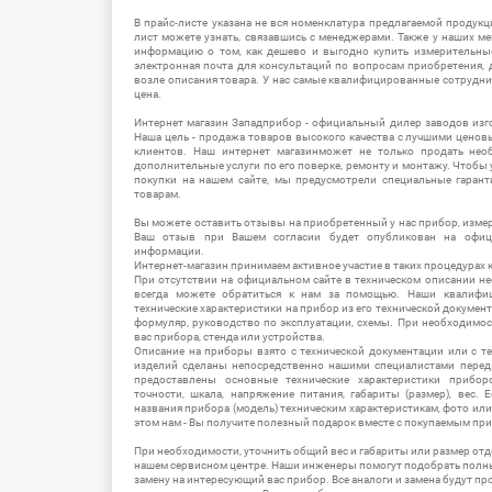
В прайс-листе указана не вся номенклатура предлагаемой продукц
лист можете узнать, связавшись с менеджерами. Также у наших 
информацию о том, как дешево и выгодно купить измерительны
электронная почта для консультаций по вопросам приобретения,
возле описания товара. У нас самые квалифицированные сотрудни
цена.
Интернет магазин Западприбор - официальный дилер заводов изг
Наша цель - продажа товаров высокого качества с лучшими цено
клиентов. Наш интернет магазинможет не только продать не
дополнительные услуги по его поверке, ремонту и монтажу. Чтобы 
покупки на нашем сайте, мы предусмотрели специальные гара
товарам.
Вы можете оставить отзывы на приобретенный у нас прибор, измер
Ваш отзыв при Вашем согласии будет опубликован на офици
информации.
Интернет-магазин принимаем активное участие в таких процедурах к
При отсутствии на официальном сайте в техническом описании 
всегда можете обратиться к нам за помощью. Наши квалифи
технические характеристики на прибор из его технической документ
формуляр, руководство по эксплуатации, схемы. При необходимо
вас прибора, стенда или устройства.
Описание на приборы взято с технической документации или с т
изделий сделаны непосредственно нашими специалистами перед 
предоставлены основные технические характеристики приборо
точности, шкала, напряжение питания, габариты (размер), вес.
названия прибора (модель) техническим характеристикам, фото ил
этом нам - Вы получите полезный подарок вместе с покупаемым пр
При необходимости, уточнить общий вес и габариты или размер отд
нашем сервисном центре. Наши инженеры помогут подобрать полн
замену на интересующий вас прибор. Все аналоги и замена будут п