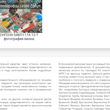
СНП339-54ВП117А-12-Т 
фотография вилки.
ивный характер. Цвет, оттенок, материал,
В технической документации на каждый пр
ругие параметры товара представленого на
содержания драгметаллов. В документац
а и года изготовления. Более подробную
металлов: золото Au, палладий Pd, плати
(МПГ) на единицу изделия. Данные драгм
поэтому имеют столь высокую цену. У нас 
измерительного оборудования по лучшему
приборов и получить сведения о содержа
ы недорого, мы проводим мониторинг цен
Обращаем ваше внимание, что часто реальн
ы продаем только качественные товары по
меньшую сторону! Цена драгметаллов будет 
ак последние новинки, так и проверенные
Мы предлагаем быструю международную до
Австрия (Austria), Азербайджан, Албания (Alb
(Argentina), Аруба, Багамские острова, Бан
 если на другом интернет-ресурсе (доска
Болгария (Bulgaria), Боливия, Бонайре, Синт
товара, представленного на нашем сайте,
Бразилия (Brazil), Британские Виргинские 
ям также предоставляется дополнительная
(Vietnam), Вануату, Ватикан, Венесуэла, Ар
оваров.
Гибралтар, Гондурас, Гонконг, Гренада, Гренл