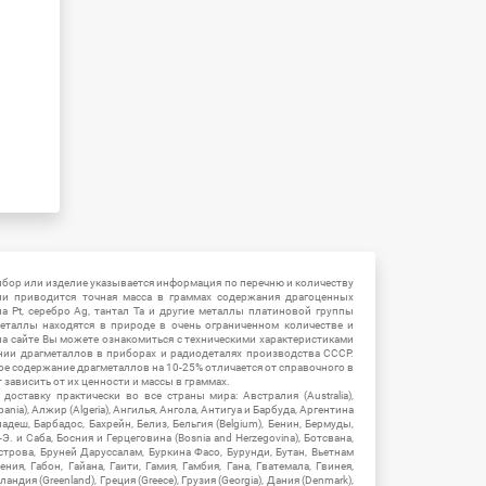
ибор или изделие указывается информация по перечню и количеству
ии приводится точная масса в граммах содержания драгоценных
на Pt, серебро Ag, тантал Ta и другие металлы платиновой группы
еталлы находятся в природе в очень ограниченном количестве и
на сайте Вы можете ознакомиться с техническими характеристиками
нии драгметаллов в приборах и радиодеталях производства СССР.
ое содержание драгметаллов на 10-25% отличается от справочного в
зависить от их ценности и массы в граммах.
ставку практически во все страны мира: Австралия (Australia),
ania), Алжир (Algeria), Ангилья, Ангола, Антигуа и Барбуда, Аргентина
гладеш, Барбадос, Бахрейн, Белиз, Бельгия (Belgium), Бенин, Бермуды,
-Э. и Саба, Босния и Герцеговина (Bosnia and Herzegovina), Ботсвана,
Острова, Бруней Даруссалам, Буркина Фасо, Бурунди, Бутан, Вьетнам
мения, Габон, Гайана, Гаити, Гамия, Гамбия, Гана, Гватемала, Гвинея,
андия (Greenland), Греция (Greece), Грузия (Georgia), Дания (Denmark),