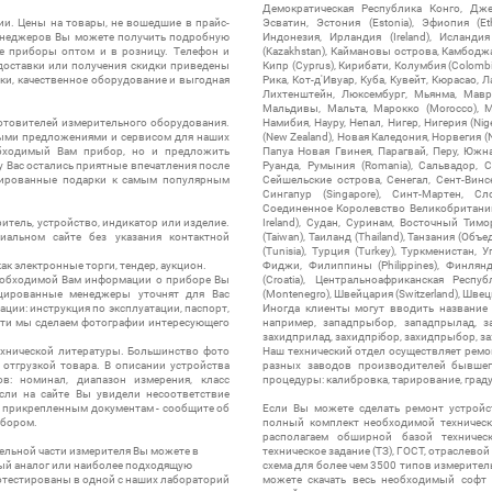
Демократическая Республика Конго, Дже
ии. Цены на товары, не вошедшие в прайс-
Эсватин, Эстония (Estonia), Эфиопия (Et
менеджеров Вы можете получить подробную
Индонезия, Ирландия (Ireland), Исландия (
е приборы оптом и в розницу. Телефон и
(Kazakhstan), Каймановы острова, Камбоджа,
 доставки или получения скидки приведены
Кипр (Cyprus), Кирибати, Колумбия (Colombia
ки, качественное оборудование и выгодная
Рика, Кот-д'Ивуар, Куба, Кувейт, Кюрасао, Ла
Лихтенштейн, Люксембург, Мьянма, Мавр
Мальдивы, Мальта, Марокко (Morocco), М
отовителей измерительного оборудования.
Намибия, Науру, Непал, Нигер, Нигерия (Nig
выми предложениями и сервисом для наших
(New Zealand), Новая Каледония, Норвегия (
обходимый Вам прибор, но и предложить
Папуа Новая Гвинея, Парагвай, Перу, Южная
у Вас остались приятные впечатления после
Руанда, Румыния (Romania), Сальвадор, С
нтированные подарки к самым популярным
Сейшельские острова, Сенегал, Сент-Винсе
Сингапур (Singapore), Синт-Мартен, Сл
Соединенное Королевство Великобритании и
итель, устройство, индикатор или изделие.
Ireland), Судан, Суринам, Восточный Тим
альном сайте без указания контактной
(Taiwan), Таиланд (Thailand), Танзания (Объ
(Tunisia), Турция (Turkey), Туркменистан, 
ак электронные торги, тендер, аукцион.
Фиджи, Филиппины (Philippines), Финлянд
необходимой Вам информации о приборе Вы
(Croatia), Центральноафриканская Респу
цированные менеджеры уточнят для Вас
(Montenegro), Швейцария (Switzerland), Швец
ации: инструкция по эксплуатации, паспорт,
Иногда клиенты могут вводить название
сти мы сделаем фотографии интересующего
например, западпрыбор, западпрылад, зап
захидприлад, захидпрібор, захидпрыбор, з
ехнической литературы. Большинство фото
Наш технический отдел осуществляет ремо
отгрузкой товара. В описании устройства
разных заводов производителей бывшег
в: номинал, диапазон измерения, класс
процедуры: калибровка, тарирование, град
 Если на сайте Вы увидели несоответствие
и прикрепленным документам - сообщите об
Если Вы можете сделать ремонт устройс
ибором.
полный комплект необходимой техническо
располагаем обширной базой техническ
ельной части измерителя Вы можете в
техническое задание (ТЗ), ГОСТ, отраслевой
ый аналог или наиболее подходящую
схема для более чем 3500 типов измерител
ротестированы в одной с наших лабораторий
можете скачать весь необходимый софт 