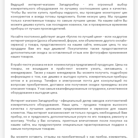
Ведущий интернет-магазин Западприбор - это огромный выбор
измерительного оборудования по лучшему соотношению цена и качество.
Чтобы Вы могли купить приборы недорого, мы проводим мониторинг цен
конкурентов и всегда готовы предложить более низкую цену. Мы продаем
только качественные товары по самым лучшим ценам. На нашем сайте Вы
можете дешево купить как последние новинки, так и проверенные временем
приборы от лучших производителей.
На сайте постоянно действует акция «Куплю по лучшей цене» - если на другом
интернет-ресурсе (доска объявлений, форум, или объявление другого онлайн-
сервиса) у товара, представленного на нашем сайте, меньшая цена, то мы
продадим Вам его еще дешевле! Покупателям также предоставляется
дополнительная скидка за оставленный отзыв или фотографии применения
наших товаров.
В прайс-листе указана не вся номенклатура предлагаемой продукции. Цены на
товары, не вошедшие в прайс-лист можете узнать, связавшись с
менеджерами. Также у наших менеджеров Вы можете получить подробную
информацию о том, как дешево и выгодно купить измерительные приборы
оптом и в розницу. Телефон и электронная почта для консультаций по
вопросам приобретения, доставки или получения скидки приведены возле
описания товара. У нас самые квалифицированные сотрудники, качественное
оборудование и выгодная цена.
Интернет магазин Западприбор - официальный дилер заводов изготовителей
измерительного оборудования. Наша цель - продажа товаров высокого
качества с лучшими ценовыми предложениями и сервисом для наших
клиентов. Наш интернет магазинможет не только продать необходимый Вам
прибор, но и предложить дополнительные услуги по его поверке, ремонту и
монтажу. Чтобы у Вас остались приятные впечатления после покупки на
нашем сайте, мы предусмотрели специальные гарантированные подарки к
самым популярным товарам.
Вы можете оставить отзывы на приобретенный у нас прибор, измеритель,