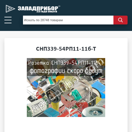
СНП339-54РП11-11б-Т