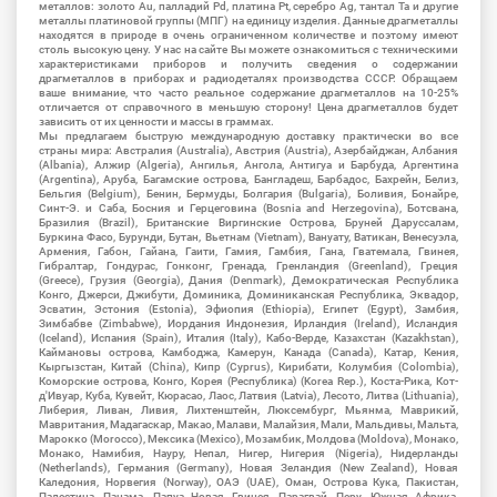
металлов: золото Au, палладий Pd, платина Pt, серебро Ag, тантал Ta и другие
металлы платиновой группы (МПГ) на единицу изделия. Данные драгметаллы
находятся в природе в очень ограниченном количестве и поэтому имеют
столь высокую цену. У нас на сайте Вы можете ознакомиться с техническими
характеристиками приборов и получить сведения о содержании
драгметаллов в приборах и радиодеталях производства СССР. Обращаем
ваше внимание, что часто реальное содержание драгметаллов на 10-25%
отличается от справочного в меньшую сторону! Цена драгметаллов будет
зависить от их ценности и массы в граммах.
Мы предлагаем быструю международную доставку практически во все
страны мира: Австралия (Australia), Австрия (Austria), Азербайджан, Албания
(Albania), Алжир (Algeria), Ангилья, Ангола, Антигуа и Барбуда, Аргентина
(Argentina), Аруба, Багамские острова, Бангладеш, Барбадос, Бахрейн, Белиз,
Бельгия (Belgium), Бенин, Бермуды, Болгария (Bulgaria), Боливия, Бонайре,
Синт-Э. и Саба, Босния и Герцеговина (Bosnia and Herzegovina), Ботсвана,
Бразилия (Brazil), Британские Виргинские Острова, Бруней Даруссалам,
Буркина Фасо, Бурунди, Бутан, Вьетнам (Vietnam), Вануату, Ватикан, Венесуэла,
Армения, Габон, Гайана, Гаити, Гамия, Гамбия, Гана, Гватемала, Гвинея,
Гибралтар, Гондурас, Гонконг, Гренада, Гренландия (Greenland), Греция
(Greece), Грузия (Georgia), Дания (Denmark), Демократическая Республика
Конго, Джерси, Джибути, Доминика, Доминиканская Республика, Эквадор,
Эсватин, Эстония (Estonia), Эфиопия (Ethiopia), Египет (Egypt), Замбия,
Зимбабве (Zimbabwe), Иордания Индонезия, Ирландия (Ireland), Исландия
(Iceland), Испания (Spain), Италия (Italy), Кабо-Верде, Казахстан (Kazakhstan),
Каймановы острова, Камбоджа, Камерун, Канада (Canada), Катар, Кения,
Кыргызстан, Китай (China), Кипр (Cyprus), Кирибати, Колумбия (Colombia),
Коморские острова, Конго, Корея (Республика) (Korea Rep.), Коста-Рика, Кот-
д'Ивуар, Куба, Кувейт, Кюрасао, Лаос, Латвия (Latvia), Лесото, Литва (Lithuania),
Либерия, Ливан, Ливия, Лихтенштейн, Люксембург, Мьянма, Маврикий,
Мавритания, Мадагаскар, Макао, Малави, Малайзия, Мали, Мальдивы, Мальта,
Марокко (Morocco), Мексика (Mexico), Мозамбик, Молдова (Moldova), Монако,
Монако, Намибия, Науру, Непал, Нигер, Нигерия (Nigeria), Нидерланды
(Netherlands), Германия (Germany), Новая Зеландия (New Zealand), Новая
Каледония, Норвегия (Norway), ОАЭ (UAE), Оман, Острова Кука, Пакистан,
Палестина, Панама, Папуа Новая Гвинея, Парагвай, Перу, Южная Африка,