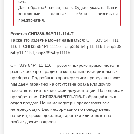
шт.
Для обратной связи, не забудьте указать Ваши
контактные данные и/или реквизиты
предприятия.
Розетка СНП339-54РП11-11б-Т
Также это изделие может называться: СНП339 54РП11
11б Т, СНП33954РП1111бТ, snp339-54rp11-11b-t, snp339
54rp11 11b t, snp33954rp1111bt.
СНП339-54РП11-11б-Т розетки широко применяются в
разных электро-, радио- и контрольно-измерительных
приборах. Подробные характеристики приведены ниже.
Мы даем гарантию на отсутствие брака или других
несоответствий технической документации. По вопросам
приобретения
СНП339-54РП11-11б-Т
обращайтесь в
отдел продаж. Наши менеджеры предоставят всю
интересующую Вас информацию по поводу цены,
наличия, сроков доставки, гарантии или ответят на
любые другие вопросы.