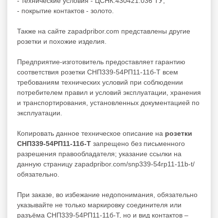
- технические условия - ЦСНК.430421.036 ТУ;
- покрытие контактов - золото.
Также на сайте zapadpribor.com представлены другие
розетки
и похожие изделия.
Предприятие-изготовитель предоставляет гарантию
соответствия розетки СНП339-54РП11-11б-Т всем
требованиям технических условий при соблюдении
потребителем правил и условий эксплуатации, хранения
и транспортирования, установленных документацией по
эксплуатации.
Копировать данное техническое описание на
розетки
СНП339-54РП11-11б-Т
запрещено без письменного
разрешения правообладателя; указание ссылки на
данную страницу zapadpribor.com/snp339-54rp11-11b-t/
обязательно.
При заказе, во избежание недопонимания, обязательно
указывайте не только маркировку соединителя или
разъёма СНП339-54РП11-11б-Т, но и вид контактов –