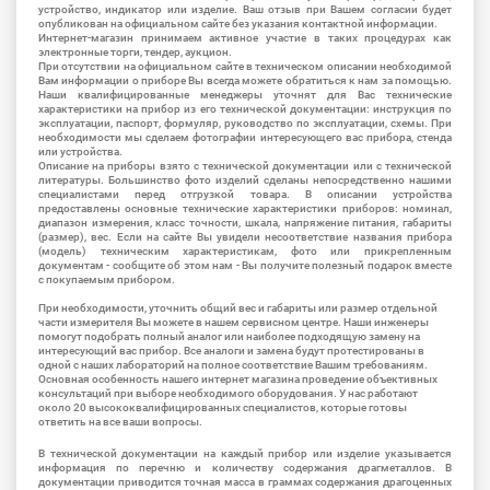
устройство, индикатор или изделие. Ваш отзыв при Вашем согласии будет
опубликован на официальном сайте без указания контактной информации.
Интернет-магазин принимаем активное участие в таких процедурах как
электронные торги, тендер, аукцион.
При отсутствии на официальном сайте в техническом описании необходимой
Вам информации о приборе Вы всегда можете обратиться к нам за помощью.
Наши квалифицированные менеджеры уточнят для Вас технические
характеристики на прибор из его технической документации: инструкция по
эксплуатации, паспорт, формуляр, руководство по эксплуатации, схемы. При
необходимости мы сделаем фотографии интересующего вас прибора, стенда
или устройства.
Описание на приборы взято с технической документации или с технической
литературы. Большинство фото изделий сделаны непосредственно нашими
специалистами перед отгрузкой товара. В описании устройства
предоставлены основные технические характеристики приборов: номинал,
диапазон измерения, класс точности, шкала, напряжение питания, габариты
(размер), вес. Если на сайте Вы увидели несоответствие названия прибора
(модель) техническим характеристикам, фото или прикрепленным
документам - сообщите об этом нам - Вы получите полезный подарок вместе
с покупаемым прибором.
При необходимости, уточнить общий вес и габариты или размер отдельной
части измерителя Вы можете в нашем сервисном центре. Наши инженеры
помогут подобрать полный аналог или наиболее подходящую замену на
интересующий вас прибор. Все аналоги и замена будут протестированы в
одной с наших лабораторий на полное соответствие Вашим требованиям.
Основная особенность нашего интернет магазина проведение объективных
консультаций при выборе необходимого оборудования. У нас работают
около 20 высококвалифицированных специалистов, которые готовы
ответить на все ваши вопросы.
В технической документации на каждый прибор или изделие указывается
информация по перечню и количеству содержания драгметаллов. В
документации приводится точная масса в граммах содержания драгоценных