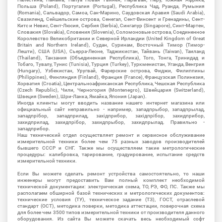
Польша (Poland), Португалия (Portugal), Республика Чад, Руанда, Румыния
(Romania), Сальвадор, Самоа, Сан-Марино, Саудовская Аравия (Saudi Arabia),
Свазиленд, Сейшельские острова, Сенегал, Сент-Винсент и Гренадины, Сент-
Китс и Невис, Сент-Люсия, Сербия (Serbia), Сингапур (Singapore), Синт-Мартен,
Словакия (Slovakia), Словения (Slovenia), Соломоновые острова, Соединенное
Королевство Великобритании и Северной Ирландии (United Kingdom of Great
Britain and Northern Ireland), Судан, Суринам, Восточный Тимор (Тимор-
Лешти), США (USA), Сьерра-Леоне, Таджикистан, Тайвань (Taiwan), Таиланд
(Thailand), Танзания (Объединенная Республика), Того, Тонга, Тринидад и
Тобаго, Тувалу, Тунис (Tunisia), Турция (Turkey), Туркменистан, Уганда, Венгрия
(Hungary), Узбекистан, Уругвай, Фарерские острова, Фиджи, Филиппины
(Philippines), Финляндия (Finland), Франция (France), Французская Полинезия,
Хорватия (Croatia), Центральноафриканская Республика, Чешская Республика
(Czech Republic), Чили, Черногория (Montenegro), Швейцария (Switzerland),
Швеция (Sweden), Шри-Ланка, Ямайка, Япония (Japan).
Иногда клиенты могут вводить название нашего интернет магазина или
официальный сайт неправильно - например, западпрыбор, западпрылад,
западпрібор, западприлад, західприбор, західпрібор, захидприбор,
захидприлад, захидпрібор, захидпрыбор, захидпрылад. Правильно -
западприбор.
Наш технический отдел осуществляет ремонт и сервисное обслуживание
измерительной техники более чем 75 разных заводов производителей
бывшего СССР и СНГ. Также мы осуществляем такие метрологические
процедуры: калибровка, тарирование, градуирование, испытание средств
измерительной техники.
Если Вы можете сделать ремонт устройства самостоятельно, то наши
инженеры могут предоставить Вам полный комплект необходимой
технической документации: электрическая схема, ТО, РЭ, ФО, ПС. Также мы
располагаем обширной базой технических и метрологических документов:
технические условия (ТУ), техническое задание (ТЗ), ГОСТ, отраслевой
стандарт (ОСТ), методика поверки, методика аттестации, поверочная схема
для более чем 3500 типов измерительной техники от производителя данного
оборудования. Из сайта Вы можете скачать весь необходимый софт