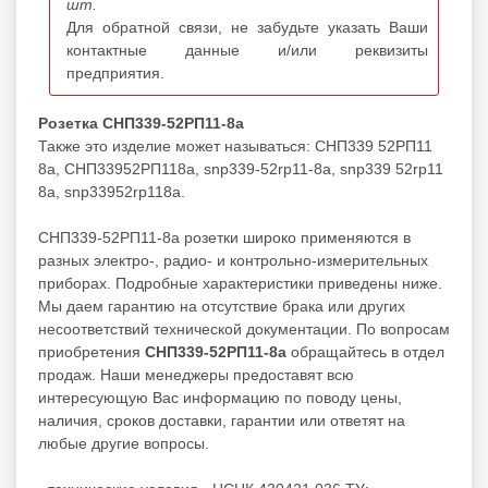
шт.
Для обратной связи, не забудьте указать Ваши
контактные данные и/или реквизиты
предприятия.
Розетка СНП339-52РП11-8а
Также это изделие может называться: СНП339 52РП11
8а, СНП33952РП118а, snp339-52rp11-8a, snp339 52rp11
8a, snp33952rp118a.
СНП339-52РП11-8а розетки широко применяются в
разных электро-, радио- и контрольно-измерительных
приборах. Подробные характеристики приведены ниже.
Мы даем гарантию на отсутствие брака или других
несоответствий технической документации. По вопросам
приобретения
СНП339-52РП11-8а
обращайтесь в отдел
продаж. Наши менеджеры предоставят всю
интересующую Вас информацию по поводу цены,
наличия, сроков доставки, гарантии или ответят на
любые другие вопросы.