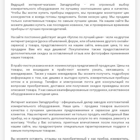
Ведущий интернет-магазин Западприбор - это огромный выбор
измерительного оборудования по лучшему соотношению цена и качество.
Чтобы Вы могли купить приборы недорого, мы проводим мониторинг цен
конкурентов и всегда готовы предложить более низкую цену. Мы продаем
только качественные товары по самым лучшим ценам. На нашем сайте Вы
можете дешево купить как последние новинки, так и проверенные временем
приборы от лучших производителей.
На сайте постоянно действует акция «Куплю по лучшей цене» - если на другом
интернет-ресурсе (доска объявлений, форум, или объявление другого онлайн-
сервиса) у товара, представленного на нашем сайте, меньшая цена, то мы
продадим Вам его еще дешевле! Покупателям также предоставляется
дополнительная скидка за оставленный отзыв или фотографии применения
наших товаров.
В прайс-листе указана не вся номенклатура предлагаемой продукции. Цены на
товары, не вошедшие в прайс-лист можете узнать, связавшись с
менеджерами. Также у наших менеджеров Вы можете получить подробную
информацию о том, как дешево и выгодно купить измерительные приборы
оптом и в розницу. Телефон и электронная почта для консультаций по
вопросам приобретения, доставки или получения скидки приведены возле
описания товара. У нас самые квалифицированные сотрудники, качественное
оборудование и выгодная цена.
Интернет магазин Западприбор - официальный дилер заводов изготовителей
измерительного оборудования. Наша цель - продажа товаров высокого
качества с лучшими ценовыми предложениями и сервисом для наших
клиентов. Наш интернет магазинможет не только продать необходимый Вам
прибор, но и предложить дополнительные услуги по его поверке, ремонту и
монтажу. Чтобы у Вас остались приятные впечатления после покупки на
нашем сайте, мы предусмотрели специальные гарантированные подарки к
самым популярным товарам.
Вы можете оставить отзывы на приобретенный у нас прибор, измеритель,