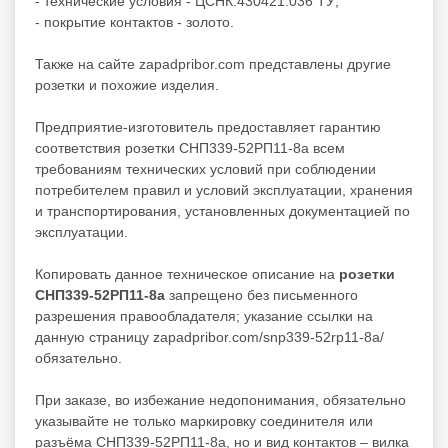
- технические условия - ЦСНК.430421.036 ТУ;
- покрытие контактов - золото.
Также на сайте zapadpribor.com представлены другие
розетки
и похожие изделия.
Предприятие-изготовитель предоставляет гарантию
соответствия розетки СНП339-52РП11-8а всем
требованиям технических условий при соблюдении
потребителем правил и условий эксплуатации, хранения
и транспортирования, установленных документацией по
эксплуатации.
Копировать данное техническое описание на
розетки
СНП339-52РП11-8а
запрещено без письменного
разрешения правообладателя; указание ссылки на
данную страницу zapadpribor.com/snp339-52rp11-8a/
обязательно.
При заказе, во избежание недопонимания, обязательно
указывайте не только маркировку соединителя или
разъёма СНП339-52РП11-8а, но и вид контактов – вилка