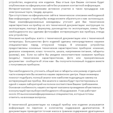
устройство, индикатор или изделие. Ваш отзыв при Вашем согласии будет
опубликован на официальном сайте без указания контактной информации.
Интернет-магазин принимаем активное участие в таких процедурах как
электронные торги, тендер, аукцион.
При отсутствии на официальном сайте в техническом описании необходимой
Вам информации о приборе Вы всегда можете обратиться к нам за помощью.
Наши квалифицированные менеджеры уточнят для Вас технические
характеристики на прибор из его технической документации: инструкция по
эксплуатации, паспорт, формуляр, руководство по эксплуатации, схемы. При
необходимости мы сделаем фотографии интересующего вас прибора, стенда
или устройства.
Описание на приборы взято с технической документации или с технической
литературы. Большинство фото изделий сделаны непосредственно нашими
специалистами перед отгрузкой товара. В описании устройства
предоставлены основные технические характеристики приборов: номинал,
диапазон измерения, класс точности, шкала, напряжение питания, габариты
(размер), вес. Если на сайте Вы увидели несоответствие названия прибора
(модель) техническим характеристикам, фото или прикрепленным
документам - сообщите об этом нам - Вы получите полезный подарок вместе
с покупаемым прибором.
При необходимости, уточнить общий вес и габариты или размер отдельной
части измерителя Вы можете в нашем сервисном центре. Наши инженеры
помогут подобрать полный аналог или наиболее подходящую замену на
интересующий вас прибор. Все аналоги и замена будут протестированы в
одной с наших лабораторий на полное соответствие Вашим требованиям.
Основная особенность нашего интернет магазина проведение объективных
консультаций при выборе необходимого оборудования. У нас работают
около 20 высококвалифицированных специалистов, которые готовы
ответить на все ваши вопросы.
В технической документации на каждый прибор или изделие указывается
информация по перечню и количеству содержания драгметаллов. В
документации приводится точная масса в граммах содержания драгоценных