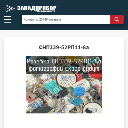
СНП339-52РП11-8а