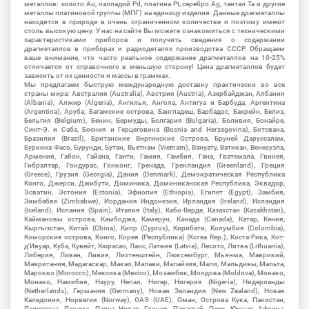
металлов: золото Au, палладий Pd, платина Pt, серебро Ag, тантал Ta и другие
металлы платиновой группы (МПГ) на единицу изделия. Данные драгметаллы
находятся в природе в очень ограниченном количестве и поэтому имеют
столь высокую цену. У нас на сайте Вы можете ознакомиться с техническими
характеристиками приборов и получить сведения о содержании
драгметаллов в приборах и радиодеталях производства СССР. Обращаем
ваше внимание, что часто реальное содержание драгметаллов на 10-25%
отличается от справочного в меньшую сторону! Цена драгметаллов будет
зависить от их ценности и массы в граммах.
Мы предлагаем быструю международную доставку практически во все
страны мира: Австралия (Australia), Австрия (Austria), Азербайджан, Албания
(Albania), Алжир (Algeria), Ангилья, Ангола, Антигуа и Барбуда, Аргентина
(Argentina), Аруба, Багамские острова, Бангладеш, Барбадос, Бахрейн, Белиз,
Бельгия (Belgium), Бенин, Бермуды, Болгария (Bulgaria), Боливия, Бонайре,
Синт-Э. и Саба, Босния и Герцеговина (Bosnia and Herzegovina), Ботсвана,
Бразилия (Brazil), Британские Виргинские Острова, Бруней Даруссалам,
Буркина Фасо, Бурунди, Бутан, Вьетнам (Vietnam), Вануату, Ватикан, Венесуэла,
Армения, Габон, Гайана, Гаити, Гамия, Гамбия, Гана, Гватемала, Гвинея,
Гибралтар, Гондурас, Гонконг, Гренада, Гренландия (Greenland), Греция
(Greece), Грузия (Georgia), Дания (Denmark), Демократическая Республика
Конго, Джерси, Джибути, Доминика, Доминиканская Республика, Эквадор,
Эсватин, Эстония (Estonia), Эфиопия (Ethiopia), Египет (Egypt), Замбия,
Зимбабве (Zimbabwe), Иордания Индонезия, Ирландия (Ireland), Исландия
(Iceland), Испания (Spain), Италия (Italy), Кабо-Верде, Казахстан (Kazakhstan),
Каймановы острова, Камбоджа, Камерун, Канада (Canada), Катар, Кения,
Кыргызстан, Китай (China), Кипр (Cyprus), Кирибати, Колумбия (Colombia),
Коморские острова, Конго, Корея (Республика) (Korea Rep.), Коста-Рика, Кот-
д'Ивуар, Куба, Кувейт, Кюрасао, Лаос, Латвия (Latvia), Лесото, Литва (Lithuania),
Либерия, Ливан, Ливия, Лихтенштейн, Люксембург, Мьянма, Маврикий,
Мавритания, Мадагаскар, Макао, Малави, Малайзия, Мали, Мальдивы, Мальта,
Марокко (Morocco), Мексика (Mexico), Мозамбик, Молдова (Moldova), Монако,
Монако, Намибия, Науру, Непал, Нигер, Нигерия (Nigeria), Нидерланды
(Netherlands), Германия (Germany), Новая Зеландия (New Zealand), Новая
Каледония, Норвегия (Norway), ОАЭ (UAE), Оман, Острова Кука, Пакистан,
Палестина, Панама, Папуа Новая Гвинея, Парагвай, Перу, Южная Африка,