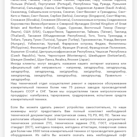
Польша (Poland), Португалия (Portugal), Республика Чад, Руанда, Румыния
(Romania), Сальвадор, Самоа, Сан-Марино, Саудовская Аравия (Saudi Arabia),
Свазиленд, Сейшельские острова, Сенегал, Сент-Винсент и Гренадины, Сент-
Китс и Невис, Сент-Люсия, Сербия (Serbia), Сингапур (Singapore), Синт-Мартен,
Словакия (Slovakia), Словения (Slovenia), Соломоновые острова, Соединенное
Королевство Великобритании и Северной Ирландии (United Kingdom of Great
Britain and Northern Ireland), Судан, Суринам, Восточный Тимор (Тимор-
Лешти), США (USA), Сьерра-Леоне, Таджикистан, Тайвань (Taiwan), Таиланд
(Thailand), Танзания (Объединенная Республика), Того, Тонга, Тринидад и
Тобаго, Тувалу, Тунис (Tunisia), Турция (Turkey), Туркменистан, Уганда, Венгрия
(Hungary), Узбекистан, Уругвай, Фарерские острова, Фиджи, Филиппины
(Philippines), Финляндия (Finland), Франция (France), Французская Полинезия,
Хорватия (Croatia), Центральноафриканская Республика, Чешская Республика
(Czech Republic), Чили, Черногория (Montenegro), Швейцария (Switzerland),
Швеция (Sweden), Шри-Ланка, Ямайка, Япония (Japan).
Иногда клиенты могут вводить название нашего интернет магазина или
официальный сайт неправильно - например, западпрыбор, западпрылад,
западпрібор, западприлад, західприбор, західпрібор, захидприбор,
захидприлад, захидпрібор, захидпрыбор, захидпрылад. Правильно -
западприбор.
Наш технический отдел осуществляет ремонт и сервисное обслуживание
измерительной техники более чем 75 разных заводов производителей
бывшего СССР и СНГ. Также мы осуществляем такие метрологические
процедуры: калибровка, тарирование, градуирование, испытание средств
измерительной техники.
Если Вы можете сделать ремонт устройства самостоятельно, то наши
инженеры могут предоставить Вам полный комплект необходимой
технической документации: электрическая схема, ТО, РЭ, ФО, ПС. Также мы
располагаем обширной базой технических и метрологических документов:
технические условия (ТУ), техническое задание (ТЗ), ГОСТ, отраслевой
стандарт (ОСТ), методика поверки, методика аттестации, поверочная схема
для более чем 3500 типов измерительной техники от производителя данного
оборудования. Из сайта Вы можете скачать весь необходимый софт