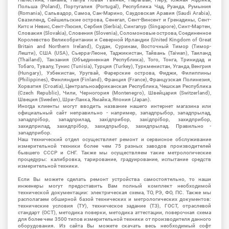
Польша (Poland), Португалия (Portugal), Республика Чад, Руанда, Румыния
(Romania), Сальвадор, Самоа, Сан-Марино, Саудовская Аравия (Saudi Arabia),
Свазиленд, Сейшельские острова, Сенегал, Сент-Винсент и Гренадины, Сент-
Китс и Невис, Сент-Люсия, Сербия (Serbia), Сингапур (Singapore), Синт-Мартен,
Словакия (Slovakia), Словения (Slovenia), Соломоновые острова, Соединенное
Королевство Великобритании и Северной Ирландии (United Kingdom of Great
Britain and Northern Ireland), Судан, Суринам, Восточный Тимор (Тимор-
Лешти), США (USA), Сьерра-Леоне, Таджикистан, Тайвань (Taiwan), Таиланд
(Thailand), Танзания (Объединенная Республика), Того, Тонга, Тринидад и
Тобаго, Тувалу, Тунис (Tunisia), Турция (Turkey), Туркменистан, Уганда, Венгрия
(Hungary), Узбекистан, Уругвай, Фарерские острова, Фиджи, Филиппины
(Philippines), Финляндия (Finland), Франция (France), Французская Полинезия,
Хорватия (Croatia), Центральноафриканская Республика, Чешская Республика
(Czech Republic), Чили, Черногория (Montenegro), Швейцария (Switzerland),
Швеция (Sweden), Шри-Ланка, Ямайка, Япония (Japan).
Иногда клиенты могут вводить название нашего интернет магазина или
официальный сайт неправильно - например, западпрыбор, западпрылад,
западпрібор, западприлад, західприбор, західпрібор, захидприбор,
захидприлад, захидпрібор, захидпрыбор, захидпрылад. Правильно -
западприбор.
Наш технический отдел осуществляет ремонт и сервисное обслуживание
измерительной техники более чем 75 разных заводов производителей
бывшего СССР и СНГ. Также мы осуществляем такие метрологические
процедуры: калибровка, тарирование, градуирование, испытание средств
измерительной техники.
Если Вы можете сделать ремонт устройства самостоятельно, то наши
инженеры могут предоставить Вам полный комплект необходимой
технической документации: электрическая схема, ТО, РЭ, ФО, ПС. Также мы
располагаем обширной базой технических и метрологических документов:
технические условия (ТУ), техническое задание (ТЗ), ГОСТ, отраслевой
стандарт (ОСТ), методика поверки, методика аттестации, поверочная схема
для более чем 3500 типов измерительной техники от производителя данного
оборудования. Из сайта Вы можете скачать весь необходимый софт