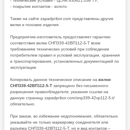
- технические условия - ЦСНК.430421.036 ТУ;
- покрытие контактов - золото.
Также на сайте zapadpribor.com представлены другие
вилки
и похожие изделия.
Предприятие-изготовитель предоставляет гарантию
соответствия вилки СНП339-42ВП112-5-Т всем
требованиям технических условий при соблюдении
потребителем правил и условий эксплуатации, хранения
и транспортирования, установленных документацией по
эксплуатации.
Копировать данное техническое описание на
вилки
СНП339-42ВП112-5-Т
запрещено без письменного
разрешения правообладателя; указание ссылки на
данную страницу zapadpribor.com/snp339-42vp112-5-t/
обязательно.
При заказе, во избежание недопонимания, обязательно
указывайте не только маркировку соединителя или
разъёма СНП339-42ВП112-5-Т, но и вид контактов –