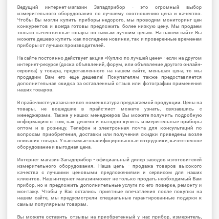
Ведущий интернет-магазин Западприбор - это огромный выбор
измерительного оборудования по лучшему соотношению цена и качество.
Чтобы Вы могли купить приборы недорого, мы проводим мониторинг цен
конкурентов и всегда готовы предложить более низкую цену. Мы продаем
только качественные товары по самым лучшим ценам. На нашем сайте Вы
можете дешево купить как последние новинки, так и проверенные временем
приборы от лучших производителей.
На сайте постоянно действует акция «Куплю по лучшей цене» - если на другом
интернет-ресурсе (доска объявлений, форум, или объявление другого онлайн-
сервиса) у товара, представленного на нашем сайте, меньшая цена, то мы
продадим Вам его еще дешевле! Покупателям также предоставляется
дополнительная скидка за оставленный отзыв или фотографии применения
наших товаров.
В прайс-листе указана не вся номенклатура предлагаемой продукции. Цены на
товары, не вошедшие в прайс-лист можете узнать, связавшись с
менеджерами. Также у наших менеджеров Вы можете получить подробную
информацию о том, как дешево и выгодно купить измерительные приборы
оптом и в розницу. Телефон и электронная почта для консультаций по
вопросам приобретения, доставки или получения скидки приведены возле
описания товара. У нас самые квалифицированные сотрудники, качественное
оборудование и выгодная цена.
Интернет магазин Западприбор - официальный дилер заводов изготовителей
измерительного оборудования. Наша цель - продажа товаров высокого
качества с лучшими ценовыми предложениями и сервисом для наших
клиентов. Наш интернет магазинможет не только продать необходимый Вам
прибор, но и предложить дополнительные услуги по его поверке, ремонту и
монтажу. Чтобы у Вас остались приятные впечатления после покупки на
нашем сайте, мы предусмотрели специальные гарантированные подарки к
самым популярным товарам.
Вы можете оставить отзывы на приобретенный у нас прибор, измеритель,