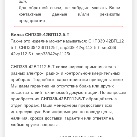
шт.
Для обратной связи, не забудьте указать Ваши
контактные данные и/или реквизиты
предприятия.
Вилка СНП339-42ВП112-5-Т
Также это изделие может называться: СНП339 42ВП112
5 Т, СНП33942ВП1125Т, snp339-42vp112-5-t, snp339
42vp112 5 t, snp33942vp1125t.
СНП339-42ВП112-5-Т вилки широко применяются в
разных электро-, радио- и контрольно-измерительных
приборах. Подробные характеристики приведены ниже.
Мы даем гарантию на отсутствие брака или других
несоответствий технической документации. По вопросам
приобретения
СНП339-42ВП112-5-Т
обращайтесь в
отдел продаж. Наши менеджеры предоставят всю
интересующую Вас информацию по поводу цены,
наличия, сроков доставки, гарантии или ответят на
любые другие вопросы.