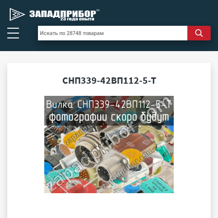
СНП339-42ВП112-5-Т