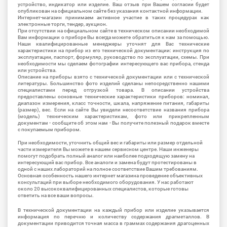
устройство, индикатор или изделие. Ваш отзыв при Вашем согласии будет
опубликован на официальном сайте без указания контактной информации.
Интернет-магазин принимаем активное участие в таких процедурах как
электронные торги, тендер, аукцион.
При отсутствии на официальном сайте в техническом описании необходимой
Вам информации о приборе Вы всегда можете обратиться к нам за помощью.
Наши квалифицированные менеджеры уточнят для Вас технические
характеристики на прибор из его технической документации: инструкция по
эксплуатации, паспорт, формуляр, руководство по эксплуатации, схемы. При
необходимости мы сделаем фотографии интересующего вас прибора, стенда
или устройства.
Описание на приборы взято с технической документации или с технической
литературы. Большинство фото изделий сделаны непосредственно нашими
специалистами перед отгрузкой товара. В описании устройства
предоставлены основные технические характеристики приборов: номинал,
диапазон измерения, класс точности, шкала, напряжение питания, габариты
(размер), вес. Если на сайте Вы увидели несоответствие названия прибора
(модель) техническим характеристикам, фото или прикрепленным
документам - сообщите об этом нам - Вы получите полезный подарок вместе
с покупаемым прибором.
При необходимости, уточнить общий вес и габариты или размер отдельной
части измерителя Вы можете в нашем сервисном центре. Наши инженеры
помогут подобрать полный аналог или наиболее подходящую замену на
интересующий вас прибор. Все аналоги и замена будут протестированы в
одной с наших лабораторий на полное соответствие Вашим требованиям.
Основная особенность нашего интернет магазина проведение объективных
консультаций при выборе необходимого оборудования. У нас работают
около 20 высококвалифицированных специалистов, которые готовы
ответить на все ваши вопросы.
В технической документации на каждый прибор или изделие указывается
информация по перечню и количеству содержания драгметаллов. В
документации приводится точная масса в граммах содержания драгоценных