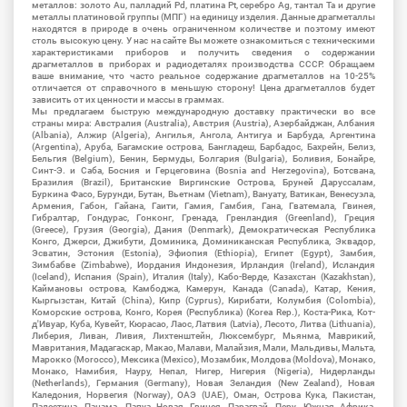
металлов: золото Au, палладий Pd, платина Pt, серебро Ag, тантал Ta и другие
металлы платиновой группы (МПГ) на единицу изделия. Данные драгметаллы
находятся в природе в очень ограниченном количестве и поэтому имеют
столь высокую цену. У нас на сайте Вы можете ознакомиться с техническими
характеристиками приборов и получить сведения о содержании
драгметаллов в приборах и радиодеталях производства СССР. Обращаем
ваше внимание, что часто реальное содержание драгметаллов на 10-25%
отличается от справочного в меньшую сторону! Цена драгметаллов будет
зависить от их ценности и массы в граммах.
Мы предлагаем быструю международную доставку практически во все
страны мира: Австралия (Australia), Австрия (Austria), Азербайджан, Албания
(Albania), Алжир (Algeria), Ангилья, Ангола, Антигуа и Барбуда, Аргентина
(Argentina), Аруба, Багамские острова, Бангладеш, Барбадос, Бахрейн, Белиз,
Бельгия (Belgium), Бенин, Бермуды, Болгария (Bulgaria), Боливия, Бонайре,
Синт-Э. и Саба, Босния и Герцеговина (Bosnia and Herzegovina), Ботсвана,
Бразилия (Brazil), Британские Виргинские Острова, Бруней Даруссалам,
Буркина Фасо, Бурунди, Бутан, Вьетнам (Vietnam), Вануату, Ватикан, Венесуэла,
Армения, Габон, Гайана, Гаити, Гамия, Гамбия, Гана, Гватемала, Гвинея,
Гибралтар, Гондурас, Гонконг, Гренада, Гренландия (Greenland), Греция
(Greece), Грузия (Georgia), Дания (Denmark), Демократическая Республика
Конго, Джерси, Джибути, Доминика, Доминиканская Республика, Эквадор,
Эсватин, Эстония (Estonia), Эфиопия (Ethiopia), Египет (Egypt), Замбия,
Зимбабве (Zimbabwe), Иордания Индонезия, Ирландия (Ireland), Исландия
(Iceland), Испания (Spain), Италия (Italy), Кабо-Верде, Казахстан (Kazakhstan),
Каймановы острова, Камбоджа, Камерун, Канада (Canada), Катар, Кения,
Кыргызстан, Китай (China), Кипр (Cyprus), Кирибати, Колумбия (Colombia),
Коморские острова, Конго, Корея (Республика) (Korea Rep.), Коста-Рика, Кот-
д'Ивуар, Куба, Кувейт, Кюрасао, Лаос, Латвия (Latvia), Лесото, Литва (Lithuania),
Либерия, Ливан, Ливия, Лихтенштейн, Люксембург, Мьянма, Маврикий,
Мавритания, Мадагаскар, Макао, Малави, Малайзия, Мали, Мальдивы, Мальта,
Марокко (Morocco), Мексика (Mexico), Мозамбик, Молдова (Moldova), Монако,
Монако, Намибия, Науру, Непал, Нигер, Нигерия (Nigeria), Нидерланды
(Netherlands), Германия (Germany), Новая Зеландия (New Zealand), Новая
Каледония, Норвегия (Norway), ОАЭ (UAE), Оман, Острова Кука, Пакистан,
Палестина, Панама, Папуа Новая Гвинея, Парагвай, Перу, Южная Африка,