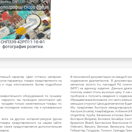
СНП339-42РП11-1б-Ф1 
фотография розетки.
ивный характер. Цвет, оттенок, материал,
В технической документации на каждый пр
ругие параметры товара представленого на
содержания драгметаллов. В документац
а и года изготовления. Более подробную
металлов: золото Au, палладий Pd, плати
(МПГ) на единицу изделия. Данные драгм
поэтому имеют столь высокую цену. У нас 
измерительного оборудования по лучшему
приборов и получить сведения о содержа
ы недорого, мы проводим мониторинг цен
Обращаем ваше внимание, что часто реальн
ы продаем только качественные товары по
меньшую сторону! Цена драгметаллов будет 
ак последние новинки, так и проверенные
Мы предлагаем быструю международную до
Австрия (Austria), Азербайджан, Албания (Alb
(Argentina), Аруба, Багамские острова, Бан
 если на другом интернет-ресурсе (доска
Болгария (Bulgaria), Боливия, Бонайре, Синт
товара, представленного на нашем сайте,
Бразилия (Brazil), Британские Виргинские 
ям также предоставляется дополнительная
(Vietnam), Вануату, Ватикан, Венесуэла, Ар
оваров.
Гибралтар, Гондурас, Гонконг, Гренада, Гренл