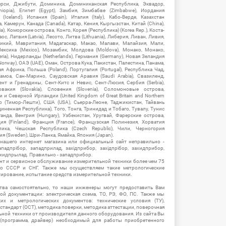
рси, Джибути, Доминика, Доминиканская Республика, Эквадор,
hiopia), Египет (Egypt), Замбия, Зимбабве (Zimbabwe), Иордания
Iceland), Испания (Spain), Италия (Italy), Кабо-Верде, Казахстан
 Камерун, Канада (Canada), Катар, Кения, Кыргызстан, Китай (China),
), Коморские острова, Конго, Корея (Республика) (Korea Rep.), Коста-
ос, Латвия (Latvia), Лесото, Литва (Lithuania), Либерия, Ливан, Ливия,
икий, Мавритания, Мадагаскар, Макао, Малави, Малайзия, Мали,
ексика (Mexico), Мозамбик, Молдова (Moldova), Монако, Монако,
eria), Нидерланды (Netherlands), Германия (Germany), Новая Зеландия
Norway), ОАЭ (UAE), Оман, Острова Кука, Пакистан, Палестина, Панама,
 Африка, Польша (Poland), Португалия (Portugal), Республика Чад,
амоа, Сан-Марино, Саудовская Аравия (Saudi Arabia), Свазиленд,
нт и Гренадины, Сент-Китс и Невис, Сент-Люсия, Сербия (Serbia),
овакия (Slovakia), Словения (Slovenia), Соломоновые острова,
 Северной Ирландии (United Kingdom of Great Britain and Northern
ор (Тимор-Лешти), США (USA), Сьерра-Леоне, Таджикистан, Тайвань
единенная Республика), Того, Тонга, Тринидад и Тобаго, Тувалу, Тунис
Уганда, Венгрия (Hungary), Узбекистан, Уругвай, Фарерские острова,
ия (Finland), Франция (France), Французская Полинезия, Хорватия
блика, Чешская Республика (Czech Republic), Чили, Черногория
ия (Sweden), Шри-Ланка, Ямайка, Япония (Japan).
 нашего интернет магазина или официальный сайт неправильно -
адпрібор, западприлад, західприбор, західпрібор, захидприбор,
ахидпрылад. Правильно - западприбор.
нт и сервисное обслуживание измерительной техники более чем 75
о СССР и СНГ. Также мы осуществляем такие метрологические
уирование, испытание средств измерительной техники.
тва самостоятельно, то наши инженеры могут предоставить Вам
й документации: электрическая схема, ТО, РЭ, ФО, ПС. Также мы
их и метрологических документов: технические условия (ТУ),
 стандарт (ОСТ), методика поверки, методика аттестации, поверочная
ьной техники от производителя данного оборудования. Из сайта Вы
(программа, драйвер) необходимый для работы приобретенного