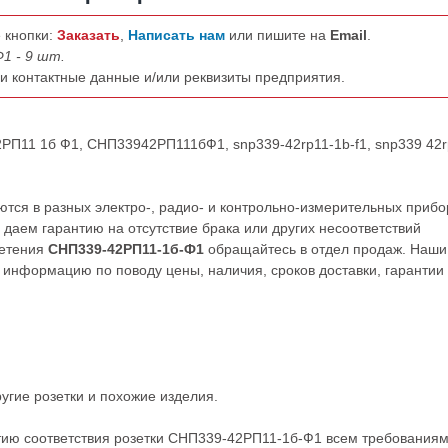
 кнопки:
Заказать
,
Написать нам
или пишите на
Email
.
1 - 9 шт.
ши контактные данные и/или реквизиты предприятия.
2РП11 1б Ф1, СНП33942РП111бФ1, snp339-42rp11-1b-f1, snp339 42
ся в разных электро-, радио- и контрольно-измерительных прибо
даем гарантию на отсутствие брака или других несоответствий
ретения
СНП339-42РП11-1б-Ф1
обращайтесь в отдел продаж. Наши
нформацию по поводу цены, наличия, сроков доставки, гарантии
ругие
розетки
и похожие изделия.
тию соответствия розетки СНП339-42РП11-1б-Ф1 всем требования