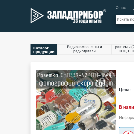
О нас
Радиокомпоненты и
разъемы (2
Каталог
продукции
радиодетали
СНЦ, СШР
Цена:
В нали
Информ