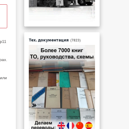
Тех. документация
(7823)
rp11
рах.
 или
м