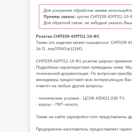
Для ускорения обработки заявки используйте
Пример заказа:
куплю СНП339-42РП11-1б-Ф
Для обратной связи, не забудьте указать Ва
Розетка СНП339-42РП11-1б-Ф1
Также это изделие может называться: СНП339 4
1b f1, snp33942rp111bf1.
СНП339-42РП11-1б-Ф1 розетки широко применяют
Подробные характеристики приведены ниже. Мы 
технической документации. По вопросам приоб
менеджеры предоставят всю интересующую Вас и
ответят на любые другие вопросы.
- технические условия - ЦСНК.430421.036 ТУ;
- корпус - ПКТ-золото.
Также на сайте zapadpribor.com представлены д
Предприятие-изготовитель предоставляет гаран