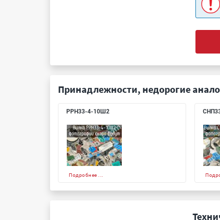
Принадлежности, недорогие анало
РРН33-4-10Ш2
СНП3
Подробнее ...
Подро
Техни