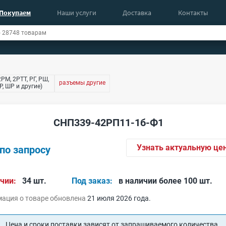
Покупаем
Наши услуги
Доставка
Контакты
РМ, 2РТТ, РГ, РШ,
разъемы другие
, ШР и другие)
СНП339-42РП11-1б-Ф1
Узнать актуальную це
по запросу
чии:
34 шт.
Под заказ:
в наличии более 100 шт.
ация о товаре обновлена
21 июля 2026 года.
Цена и сроки поставки зависят от запрашиваемого количества.