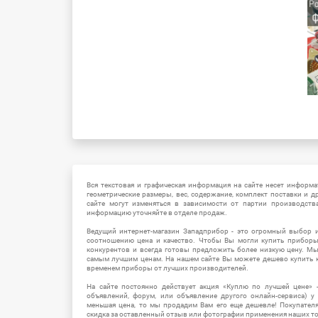
Вся текстовая и графическая информация на сайте несет информат
геометрические размеры, вес, содержание, комплект поставки и д
сайте могут изменяться в зависимости от партии производств
информацию уточняйте в отделе продаж.
Ведущий интернет-магазин Западприбор - это огромный выбор 
соотношению цена и качество. Чтобы Вы могли купить прибор
конкурентов и всегда готовы предложить более низкую цену. М
самым лучшим ценам. На нашем сайте Вы можете дешево купить к
временем приборы от лучших производителей.
На сайте постоянно действует акция «Куплю по лучшей цене» -
объявлений, форум, или объявление другого онлайн-сервиса) у 
меньшая цена, то мы продадим Вам его еще дешевле! Покупател
скидка за оставленный отзыв или фотографии применения наших т