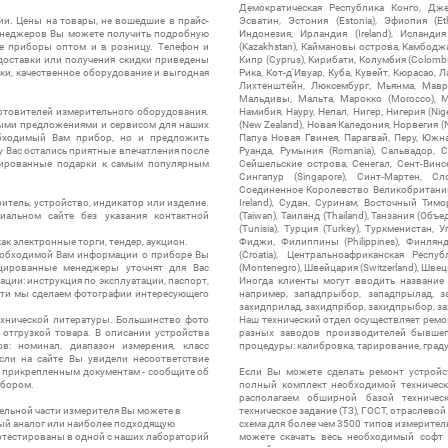
Демократическая Республика Конго, Дже
ии. Цены на товары, не вошедшие в прайс-
Эсватин, Эстония (Estonia), Эфиопия (Et
менеджеров Вы можете получить подробную
Индонезия, Ирландия (Ireland), Исландия (
е приборы оптом и в розницу. Телефон и
(Kazakhstan), Каймановы острова, Камбоджа,
 доставки или получения скидки приведены
Кипр (Cyprus), Кирибати, Колумбия (Colombia
ки, качественное оборудование и выгодная
Рика, Кот-д'Ивуар, Куба, Кувейт, Кюрасао, Ла
Лихтенштейн, Люксембург, Мьянма, Мавр
Мальдивы, Мальта, Марокко (Morocco), М
отовителей измерительного оборудования.
Намибия, Науру, Непал, Нигер, Нигерия (Nig
выми предложениями и сервисом для наших
(New Zealand), Новая Каледония, Норвегия (
обходимый Вам прибор, но и предложить
Папуа Новая Гвинея, Парагвай, Перу, Южная
у Вас остались приятные впечатления после
Руанда, Румыния (Romania), Сальвадор, С
нтированные подарки к самым популярным
Сейшельские острова, Сенегал, Сент-Винсе
Сингапур (Singapore), Синт-Мартен, Сл
Соединенное Королевство Великобритании и
итель, устройство, индикатор или изделие.
Ireland), Судан, Суринам, Восточный Тим
альном сайте без указания контактной
(Taiwan), Таиланд (Thailand), Танзания (Объ
(Tunisia), Турция (Turkey), Туркменистан, 
ак электронные торги, тендер, аукцион.
Фиджи, Филиппины (Philippines), Финлянд
необходимой Вам информации о приборе Вы
(Croatia), Центральноафриканская Респу
цированные менеджеры уточнят для Вас
(Montenegro), Швейцария (Switzerland), Швец
ации: инструкция по эксплуатации, паспорт,
Иногда клиенты могут вводить название
сти мы сделаем фотографии интересующего
например, западпрыбор, западпрылад, зап
захидприлад, захидпрібор, захидпрыбор, з
ехнической литературы. Большинство фото
Наш технический отдел осуществляет ремо
отгрузкой товара. В описании устройства
разных заводов производителей бывшег
в: номинал, диапазон измерения, класс
процедуры: калибровка, тарирование, град
 Если на сайте Вы увидели несоответствие
и прикрепленным документам - сообщите об
Если Вы можете сделать ремонт устройс
ибором.
полный комплект необходимой техническо
располагаем обширной базой техническ
ельной части измерителя Вы можете в
техническое задание (ТЗ), ГОСТ, отраслевой
ый аналог или наиболее подходящую
схема для более чем 3500 типов измерител
ротестированы в одной с наших лабораторий
можете скачать весь необходимый софт 