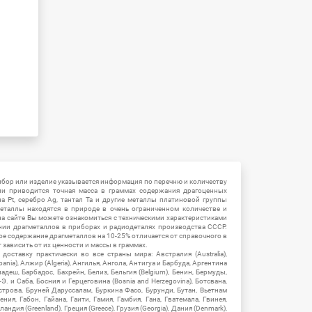
ибор или изделие указывается информация по перечню и количеству
ии приводится точная масса в граммах содержания драгоценных
на Pt, серебро Ag, тантал Ta и другие металлы платиновой группы
еталлы находятся в природе в очень ограниченном количестве и
на сайте Вы можете ознакомиться с техническими характеристиками
нии драгметаллов в приборах и радиодеталях производства СССР.
ое содержание драгметаллов на 10-25% отличается от справочного в
зависить от их ценности и массы в граммах.
ставку практически во все страны мира: Австралия (Australia),
ania), Алжир (Algeria), Ангилья, Ангола, Антигуа и Барбуда, Аргентина
гладеш, Барбадос, Бахрейн, Белиз, Бельгия (Belgium), Бенин, Бермуды,
-Э. и Саба, Босния и Герцеговина (Bosnia and Herzegovina), Ботсвана,
Острова, Бруней Даруссалам, Буркина Фасо, Бурунди, Бутан, Вьетнам
мения, Габон, Гайана, Гаити, Гамия, Гамбия, Гана, Гватемала, Гвинея,
андия (Greenland), Греция (Greece), Грузия (Georgia), Дания (Denmark),