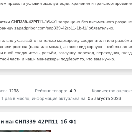
ем правил и условий эксплуатации, хранения и транспортировани
зетки СНП339-42РП11-1б-Ф1
запрещено без письменного разреш
аницу zapadpribor.com/snp339-42rp11-1b-f1/ обязательно.
тельно указывайте не только маркировку соединителя или разъёма
а или розетка (папа или мама), а также вид корпуса – кабельная и
ли иной соединитель, разъём, заглушку, переход, переходник, гнезд
ной части и наши менеджеры подберут то, что вам нужно.
ров:
1238
Рейтинг товара:
4.9
Количество оценок
я 1 раз в месяц; информация актуальна на
05 августа 2026
и на: СНП339-42РП11-1б-Ф1