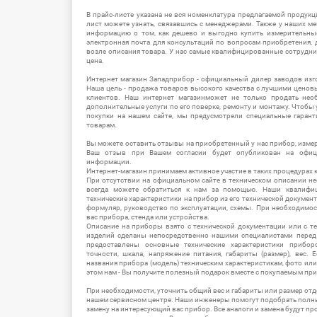
В прайс-листе указана не вся номенклатура предлагаемой продукц
лист можете узнать, связавшись с менеджерами. Также у наших 
информацию о том, как дешево и выгодно купить измерительны
электронная почта для консультаций по вопросам приобретения,
возле описания товара. У нас самые квалифицированные сотрудни
цена.
Интернет магазин Западприбор - официальный дилер заводов изг
Наша цель - продажа товаров высокого качества с лучшими цено
клиентов. Наш интернет магазинможет не только продать не
дополнительные услуги по его поверке, ремонту и монтажу. Чтобы 
покупки на нашем сайте, мы предусмотрели специальные гара
товарам.
Вы можете оставить отзывы на приобретенный у нас прибор, измер
Ваш отзыв при Вашем согласии будет опубликован на офици
информации.
Интернет-магазин принимаем активное участие в таких процедурах к
При отсутствии на официальном сайте в техническом описании 
всегда можете обратиться к нам за помощью. Наши квалифи
технические характеристики на прибор из его технической документ
формуляр, руководство по эксплуатации, схемы. При необходимо
вас прибора, стенда или устройства.
Описание на приборы взято с технической документации или с т
изделий сделаны непосредственно нашими специалистами перед 
предоставлены основные технические характеристики приборо
точности, шкала, напряжение питания, габариты (размер), вес.
названия прибора (модель) техническим характеристикам, фото ил
этом нам - Вы получите полезный подарок вместе с покупаемым пр
При необходимости, уточнить общий вес и габариты или размер отд
нашем сервисном центре. Наши инженеры помогут подобрать полн
замену на интересующий вас прибор. Все аналоги и замена будут п