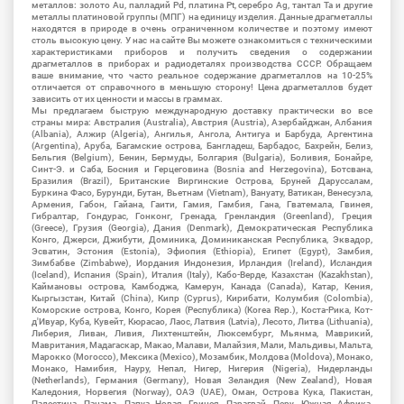
металлов: золото Au, палладий Pd, платина Pt, серебро Ag, тантал Ta и другие
металлы платиновой группы (МПГ) на единицу изделия. Данные драгметаллы
находятся в природе в очень ограниченном количестве и поэтому имеют
столь высокую цену. У нас на сайте Вы можете ознакомиться с техническими
характеристиками приборов и получить сведения о содержании
драгметаллов в приборах и радиодеталях производства СССР. Обращаем
ваше внимание, что часто реальное содержание драгметаллов на 10-25%
отличается от справочного в меньшую сторону! Цена драгметаллов будет
зависить от их ценности и массы в граммах.
Мы предлагаем быструю международную доставку практически во все
страны мира: Австралия (Australia), Австрия (Austria), Азербайджан, Албания
(Albania), Алжир (Algeria), Ангилья, Ангола, Антигуа и Барбуда, Аргентина
(Argentina), Аруба, Багамские острова, Бангладеш, Барбадос, Бахрейн, Белиз,
Бельгия (Belgium), Бенин, Бермуды, Болгария (Bulgaria), Боливия, Бонайре,
Синт-Э. и Саба, Босния и Герцеговина (Bosnia and Herzegovina), Ботсвана,
Бразилия (Brazil), Британские Виргинские Острова, Бруней Даруссалам,
Буркина Фасо, Бурунди, Бутан, Вьетнам (Vietnam), Вануату, Ватикан, Венесуэла,
Армения, Габон, Гайана, Гаити, Гамия, Гамбия, Гана, Гватемала, Гвинея,
Гибралтар, Гондурас, Гонконг, Гренада, Гренландия (Greenland), Греция
(Greece), Грузия (Georgia), Дания (Denmark), Демократическая Республика
Конго, Джерси, Джибути, Доминика, Доминиканская Республика, Эквадор,
Эсватин, Эстония (Estonia), Эфиопия (Ethiopia), Египет (Egypt), Замбия,
Зимбабве (Zimbabwe), Иордания Индонезия, Ирландия (Ireland), Исландия
(Iceland), Испания (Spain), Италия (Italy), Кабо-Верде, Казахстан (Kazakhstan),
Каймановы острова, Камбоджа, Камерун, Канада (Canada), Катар, Кения,
Кыргызстан, Китай (China), Кипр (Cyprus), Кирибати, Колумбия (Colombia),
Коморские острова, Конго, Корея (Республика) (Korea Rep.), Коста-Рика, Кот-
д'Ивуар, Куба, Кувейт, Кюрасао, Лаос, Латвия (Latvia), Лесото, Литва (Lithuania),
Либерия, Ливан, Ливия, Лихтенштейн, Люксембург, Мьянма, Маврикий,
Мавритания, Мадагаскар, Макао, Малави, Малайзия, Мали, Мальдивы, Мальта,
Марокко (Morocco), Мексика (Mexico), Мозамбик, Молдова (Moldova), Монако,
Монако, Намибия, Науру, Непал, Нигер, Нигерия (Nigeria), Нидерланды
(Netherlands), Германия (Germany), Новая Зеландия (New Zealand), Новая
Каледония, Норвегия (Norway), ОАЭ (UAE), Оман, Острова Кука, Пакистан,
Палестина, Панама, Папуа Новая Гвинея, Парагвай, Перу, Южная Африка,