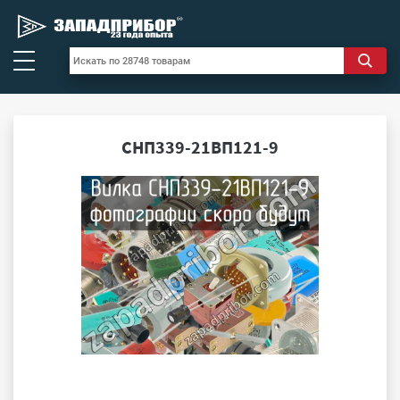
СНП339-21ВП121-9