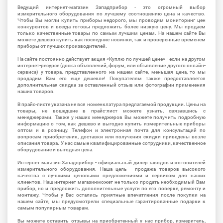
Ведущий интернет-магазин Западприбор - это огромный выбор
измерительного оборудования по лучшему соотношению цена и качество.
Чтобы Вы могли купить приборы недорого, мы проводим мониторинг цен
конкурентов и всегда готовы предложить более низкую цену. Мы продаем
только качественные товары по самым лучшим ценам. На нашем сайте Вы
можете дешево купить как последние новинки, так и проверенные временем
приборы от лучших производителей.
На сайте постоянно действует акция «Куплю по лучшей цене» - если на другом
интернет-ресурсе (доска объявлений, форум, или объявление другого онлайн-
сервиса) у товара, представленного на нашем сайте, меньшая цена, то мы
продадим Вам его еще дешевле! Покупателям также предоставляется
дополнительная скидка за оставленный отзыв или фотографии применения
наших товаров.
В прайс-листе указана не вся номенклатура предлагаемой продукции. Цены на
товары, не вошедшие в прайс-лист можете узнать, связавшись с
менеджерами. Также у наших менеджеров Вы можете получить подробную
информацию о том, как дешево и выгодно купить измерительные приборы
оптом и в розницу. Телефон и электронная почта для консультаций по
вопросам приобретения, доставки или получения скидки приведены возле
описания товара. У нас самые квалифицированные сотрудники, качественное
оборудование и выгодная цена.
Интернет магазин Западприбор - официальный дилер заводов изготовителей
измерительного оборудования. Наша цель - продажа товаров высокого
качества с лучшими ценовыми предложениями и сервисом для наших
клиентов. Наш интернет магазинможет не только продать необходимый Вам
прибор, но и предложить дополнительные услуги по его поверке, ремонту и
монтажу. Чтобы у Вас остались приятные впечатления после покупки на
нашем сайте, мы предусмотрели специальные гарантированные подарки к
самым популярным товарам.
Вы можете оставить отзывы на приобретенный у нас прибор, измеритель,