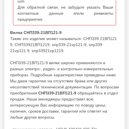
шт.
Для обратной связи, не забудьте указать Ваши
контактные данные и/или реквизиты
предприятия.
Вилка СНП339-21ВП121-9
Также это изделие может называться: СНП339 21ВП121
9, СНП33921ВП1219, snp339-21vp121-9, snp339
21vp121 9, snp33921vp1219.
СНП339-21ВП121-9 вилки широко применяются в
разных электро-, радио- и контрольно-измерительных
приборах. Подробные характеристики приведены ниже.
Мы даем гарантию на отсутствие брака или других
несоответствий технической документации. По вопросам
приобретения
СНП339-21ВП121-9
обращайтесь в отдел
продаж. Наши менеджеры предоставят всю
интересующую Вас информацию по поводу цены,
наличия, сроков доставки, гарантии или ответят на
любые другие вопросы.