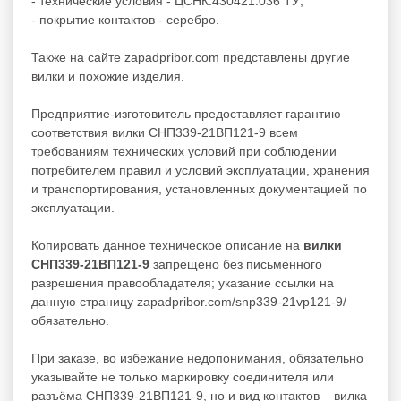
- технические условия - ЦСНК.430421.036 ТУ;
- покрытие контактов - серебро.
Также на сайте zapadpribor.com представлены другие
вилки
и похожие изделия.
Предприятие-изготовитель предоставляет гарантию
соответствия вилки СНП339-21ВП121-9 всем
требованиям технических условий при соблюдении
потребителем правил и условий эксплуатации, хранения
и транспортирования, установленных документацией по
эксплуатации.
Копировать данное техническое описание на
вилки
СНП339-21ВП121-9
запрещено без письменного
разрешения правообладателя; указание ссылки на
данную страницу zapadpribor.com/snp339-21vp121-9/
обязательно.
При заказе, во избежание недопонимания, обязательно
указывайте не только маркировку соединителя или
разъёма СНП339-21ВП121-9, но и вид контактов – вилка