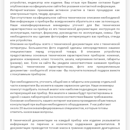
устройство, индикатор или изделие. Ваш отзыв при Вашем согласии будет
опубликован на официальном сайте без указания контактной информации.
Интернет-магазин принимаем активное участие в таких процедурах как
электронные торги, тендер, аукцион.
При отсутствии на официальном сайте в техническом описании необходимой
Вам информации о приборе Вы всегда можете обратиться к нам за помощью.
Наши квалифицированные менеджеры уточнят для Вас технические
характеристики на прибор из его технической документации: инструкция по
эксплуатации, паспорт, формуляр, руководство по эксплуатации, схемы. При
необходимости мы сделаем фотографии интересующего вас прибора, стенда
или устройства.
Описание на приборы взято с технической документации или с технической
литературы. Большинство фото изделий сделаны непосредственно нашими
специалистами перед отгрузкой товара. В описании устройства
предоставлены основные технические характеристики приборов: номинал,
диапазон измерения, класс точности, шкала, напряжение питания, габариты
(размер), вес. Если на сайте Вы увидели несоответствие названия прибора
(модель) техническим характеристикам, фото или прикрепленным
документам - сообщите об этом нам - Вы получите полезный подарок вместе
с покупаемым прибором.
При необходимости, уточнить общий вес и габариты или размер отдельной
части измерителя Вы можете в нашем сервисном центре. Наши инженеры
помогут подобрать полный аналог или наиболее подходящую замену на
интересующий вас прибор. Все аналоги и замена будут протестированы в
одной с наших лабораторий на полное соответствие Вашим требованиям.
Основная особенность нашего интернет магазина проведение объективных
консультаций при выборе необходимого оборудования. У нас работают
около 20 высококвалифицированных специалистов, которые готовы
ответить на все ваши вопросы.
В технической документации на каждый прибор или изделие указывается
информация по перечню и количеству содержания драгметаллов. В
документации приводится точная масса в граммах содержания драгоценных