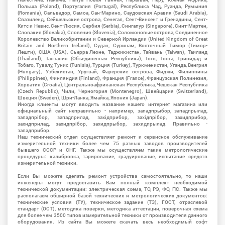
Польша (Poland), Португалия (Portugal), Республика Чад, Руанда, Румыния
(Romania), Сальвадор, Самоа, Сан-Марино, Саудовская Аравия (Saudi Arabia),
Свазиленд, Сейшельские острова, Сенегал, Сент-Винсент и Гренадины, Сент-
Китс и Невис, Сент-Люсия, Сербия (Serbia), Сингапур (Singapore), Синт-Мартен,
Словакия (Slovakia), Словения (Slovenia), Соломоновые острова, Соединенное
Королевство Великобритании и Северной Ирландии (United Kingdom of Great
Britain and Northern Ireland), Судан, Суринам, Восточный Тимор (Тимор-
Лешти), США (USA), Сьерра-Леоне, Таджикистан, Тайвань (Taiwan), Таиланд
(Thailand), Танзания (Объединенная Республика), Того, Тонга, Тринидад и
Тобаго, Тувалу, Тунис (Tunisia), Турция (Turkey), Туркменистан, Уганда, Венгрия
(Hungary), Узбекистан, Уругвай, Фарерские острова, Фиджи, Филиппины
(Philippines), Финляндия (Finland), Франция (France), Французская Полинезия,
Хорватия (Croatia), Центральноафриканская Республика, Чешская Республика
(Czech Republic), Чили, Черногория (Montenegro), Швейцария (Switzerland),
Швеция (Sweden), Шри-Ланка, Ямайка, Япония (Japan).
Иногда клиенты могут вводить название нашего интернет магазина или
официальный сайт неправильно - например, западпрыбор, западпрылад,
западпрібор, западприлад, західприбор, західпрібор, захидприбор,
захидприлад, захидпрібор, захидпрыбор, захидпрылад. Правильно -
западприбор.
Наш технический отдел осуществляет ремонт и сервисное обслуживание
измерительной техники более чем 75 разных заводов производителей
бывшего СССР и СНГ. Также мы осуществляем такие метрологические
процедуры: калибровка, тарирование, градуирование, испытание средств
измерительной техники.
Если Вы можете сделать ремонт устройства самостоятельно, то наши
инженеры могут предоставить Вам полный комплект необходимой
технической документации: электрическая схема, ТО, РЭ, ФО, ПС. Также мы
располагаем обширной базой технических и метрологических документов:
технические условия (ТУ), техническое задание (ТЗ), ГОСТ, отраслевой
стандарт (ОСТ), методика поверки, методика аттестации, поверочная схема
для более чем 3500 типов измерительной техники от производителя данного
оборудования. Из сайта Вы можете скачать весь необходимый софт