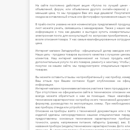
На сайте постоянно действует акция «Куплю по лучшей цене» -
объявлений, форум, или объявление другого онлайн-сервиса) у 
меньшая цена, то мы продадим Вам его еще дешевле! Покупател
скидка за оставленный отзыв или фотографии применения наших т
В прайс-листе указана не вся номенклатура предлагаемой продукц
лист можете узнать, связавшись с менеджерами. Также у наших 
информацию о том, как дешево и выгодно купить измерительны
электронная почта для консультаций по вопросам приобретения,
возле описания товара. У нас самые квалифицированные сотрудни
цена.
Интернет магазин Западприбор - официальный дилер заводов изг
Наша цель - продажа товаров высокого качества с лучшими цено
клиентов. Наш интернет магазинможет не только продать не
дополнительные услуги по его поверке, ремонту и монтажу. Чтобы 
покупки на нашем сайте, мы предусмотрели специальные гара
товарам.
Вы можете оставить отзывы на приобретенный у нас прибор, измер
Ваш отзыв при Вашем согласии будет опубликован на офици
информации.
Интернет-магазин принимаем активное участие в таких процедурах к
При отсутствии на официальном сайте в техническом описании 
всегда можете обратиться к нам за помощью. Наши квалифи
технические характеристики на прибор из его технической документ
формуляр, руководство по эксплуатации, схемы. При необходимо
вас прибора, стенда или устройства.
Описание на приборы взято с технической документации или с т
изделий сделаны непосредственно нашими специалистами перед 
предоставлены основные технические характеристики приборо
точности, шкала, напряжение питания, габариты (размер), вес.
названия прибора (модель) техническим характеристикам, фото ил
этом нам - Вы получите полезный подарок вместе с покупаемым пр