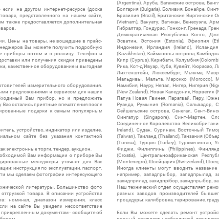
(Argentina), Аруба, Багамские острова, Бан
 если на другом интернет-ресурсе (доска
Болгария (Bulgaria), Боливия, Бонайре, Синт
товара, представленного на нашем сайте,
Бразилия (Brazil), Британские Виргинские 
ям также предоставляется дополнительная
(Vietnam), Вануату, Ватикан, Венесуэла, Ар
оваров.
Гибралтар, Гондурас, Гонконг, Гренада, Гренл
Демократическая Республика Конго, Дже
ии. Цены на товары, не вошедшие в прайс-
Эсватин, Эстония (Estonia), Эфиопия (Et
менеджеров Вы можете получить подробную
Индонезия, Ирландия (Ireland), Исландия (
е приборы оптом и в розницу. Телефон и
(Kazakhstan), Каймановы острова, Камбоджа,
 доставки или получения скидки приведены
Кипр (Cyprus), Кирибати, Колумбия (Colombia
ки, качественное оборудование и выгодная
Рика, Кот-д'Ивуар, Куба, Кувейт, Кюрасао, Ла
Лихтенштейн, Люксембург, Мьянма, Мавр
Мальдивы, Мальта, Марокко (Morocco), М
отовителей измерительного оборудования.
Намибия, Науру, Непал, Нигер, Нигерия (Nig
выми предложениями и сервисом для наших
(New Zealand), Новая Каледония, Норвегия (
обходимый Вам прибор, но и предложить
Папуа Новая Гвинея, Парагвай, Перу, Южная
у Вас остались приятные впечатления после
Руанда, Румыния (Romania), Сальвадор, С
нтированные подарки к самым популярным
Сейшельские острова, Сенегал, Сент-Винсе
Сингапур (Singapore), Синт-Мартен, Сл
Соединенное Королевство Великобритании и
итель, устройство, индикатор или изделие.
Ireland), Судан, Суринам, Восточный Тим
альном сайте без указания контактной
(Taiwan), Таиланд (Thailand), Танзания (Объ
(Tunisia), Турция (Turkey), Туркменистан, 
ак электронные торги, тендер, аукцион.
Фиджи, Филиппины (Philippines), Финлянд
необходимой Вам информации о приборе Вы
(Croatia), Центральноафриканская Респу
цированные менеджеры уточнят для Вас
(Montenegro), Швейцария (Switzerland), Швец
ации: инструкция по эксплуатации, паспорт,
Иногда клиенты могут вводить название
сти мы сделаем фотографии интересующего
например, западпрыбор, западпрылад, зап
захидприлад, захидпрібор, захидпрыбор, з
ехнической литературы. Большинство фото
Наш технический отдел осуществляет ремо
отгрузкой товара. В описании устройства
разных заводов производителей бывшег
в: номинал, диапазон измерения, класс
процедуры: калибровка, тарирование, град
 Если на сайте Вы увидели несоответствие
и прикрепленным документам - сообщите об
Если Вы можете сделать ремонт устройс
ибором.
полный комплект необходимой техническо