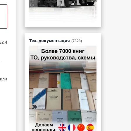
Тех. документация
(7823)
22 4
.
 или