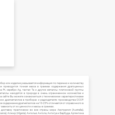
ибор или изделие указывается информация по перечню и количеству
ии приводится точная масса в граммах содержания драгоценных
на Pt, серебро Ag, тантал Ta и другие металлы платиновой группы
еталлы находятся в природе в очень ограниченном количестве и
на сайте Вы можете ознакомиться с техническими характеристиками
нии драгметаллов в приборах и радиодеталях производства СССР.
ое содержание драгметаллов на 10-25% отличается от справочного в
зависить от их ценности и массы в граммах.
ставку практически во все страны мира: Австралия (Australia),
ania), Алжир (Algeria), Ангилья, Ангола, Антигуа и Барбуда, Аргентина