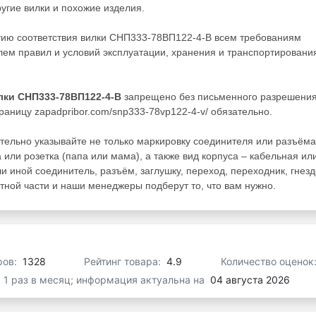
ругие
вилки
и похожие изделия.
тию соответствия вилки СНП333-78ВП122-4-В всем требованиям
ем правил и условий эксплуатации, хранения и транспортировани
лки СНП333-78ВП122-4-В
запрещено без письменного разрешени
раницу zapadpribor.com/snp333-78vp122-4-v/ обязательно.
тельно указывайте не только маркировку соединителя или разъёма
 или розетка (папа или мама), а также вид корпуса – кабельная ил
ли иной соединитель, разъём, заглушку, переход, переходник, гнезд
ной части и наши менеджеры подберут то, что вам нужно.
ров:
1328
Рейтинг товара:
4.9
Количество оценок
я 1 раз в месяц; информация актуальна на
04 августа 2026