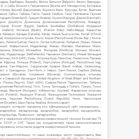
гладеш, Барбадос, Бахрейн, Белиз, Бельгия (Belgium), Бенин, Бермуды,
-Э. и Саба, Босния и Герцеговина (Bosnia and Herzegovina), Ботсвана,
Острова, Бруней Даруссалам, Буркина Фасо, Бурунди, Бутан, Вьетнам
мения, Габон, Гайана, Гаити, Гамия, Гамбия, Гана, Гватемала, Гвинея,
андия (Greenland), Греция (Greece), Грузия (Georgia), Дания (Denmark),
рси, Джибути, Доминика, Доминиканская Республика, Эквадор,
hiopia), Египет (Egypt), Замбия, Зимбабве (Zimbabwe), Иордания
Iceland), Испания (Spain), Италия (Italy), Кабо-Верде, Казахстан
 Камерун, Канада (Canada), Катар, Кения, Кыргызстан, Китай (China),
), Коморские острова, Конго, Корея (Республика) (Korea Rep.), Коста-
ос, Латвия (Latvia), Лесото, Литва (Lithuania), Либерия, Ливан, Ливия,
икий, Мавритания, Мадагаскар, Макао, Малави, Малайзия, Мали,
ексика (Mexico), Мозамбик, Молдова (Moldova), Монако, Монако,
eria), Нидерланды (Netherlands), Германия (Germany), Новая Зеландия
Norway), ОАЭ (UAE), Оман, Острова Кука, Пакистан, Палестина, Панама,
 Африка, Польша (Poland), Португалия (Portugal), Республика Чад,
амоа, Сан-Марино, Саудовская Аравия (Saudi Arabia), Свазиленд,
нт и Гренадины, Сент-Китс и Невис, Сент-Люсия, Сербия (Serbia),
овакия (Slovakia), Словения (Slovenia), Соломоновые острова,
 Северной Ирландии (United Kingdom of Great Britain and Northern
ор (Тимор-Лешти), США (USA), Сьерра-Леоне, Таджикистан, Тайвань
единенная Республика), Того, Тонга, Тринидад и Тобаго, Тувалу, Тунис
Уганда, Венгрия (Hungary), Узбекистан, Уругвай, Фарерские острова,
ия (Finland), Франция (France), Французская Полинезия, Хорватия
блика, Чешская Республика (Czech Republic), Чили, Черногория
ия (Sweden), Шри-Ланка, Ямайка, Япония (Japan).
 нашего интернет магазина или официальный сайт неправильно -
адпрібор, западприлад, західприбор, західпрібор, захидприбор,
ахидпрылад. Правильно - западприбор.
нт и сервисное обслуживание измерительной техники более чем 75
о СССР и СНГ. Также мы осуществляем такие метрологические
уирование, испытание средств измерительной техники.
тва самостоятельно, то наши инженеры могут предоставить Вам
й документации: электрическая схема, ТО, РЭ, ФО, ПС. Также мы