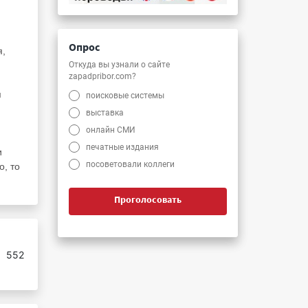
Опрос
я,
Откуда вы узнали о сайте
zapadpribor.com?
я
поисковые системы
выставка
онлайн СМИ
печатные издания
и
посоветовали коллеги
о, то
Проголосовать
:
552