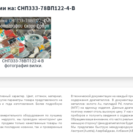
и на: СНП333-78ВП122-4-В
СНП333-78ВП122-4-В 
фотография вилки.
ивный характер. Цвет, оттенок, материал,
В технической документации на каждый пр
ругие параметры товара представленого на
содержания драгметаллов. В документац
а и года изготовления. Более подробную
металлов: золото Au, палладий Pd, плати
(МПГ) на единицу изделия. Данные драгм
поэтому имеют столь высокую цену. У нас 
измерительного оборудования по лучшему
приборов и получить сведения о содержа
ы недорого, мы проводим мониторинг цен
Обращаем ваше внимание, что часто реальн
ы продаем только качественные товары по
меньшую сторону! Цена драгметаллов будет 
ак последние новинки, так и проверенные
Мы предлагаем быструю международную до
Австрия (Austria), Азербайджан, Албания (Alb