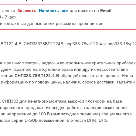
 кнопки:
Заказать
,
Написать нам
или пишите на
Email
.
 - 7 шт.
ши контактные данные и/или реквизиты предприятия.
8ВП122 4 В, СНП33378ВП1224В, snp333-78vp122-4-v, snp333 78vp1
в разных электро-, радио- и контрольно-измерительных приборах
даем гарантию на отсутствие брака или других несоответствий
ретения
СНП333-78ВП122-4-В
обращайтесь в отдел продаж. Наши
нформацию по поводу цены, наличия, сроков доставки, гарантии
 СНП333 для печатного монтажа высокой плотности на базе
нированные предназначены для работы в электрических цепях
при напряжении до 100 В (амплитудное значение) специального и
логом серии D-SUB повышенной плотности DHR, DHS;