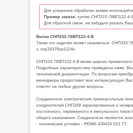
Для ускорения обработки заявки используйте
Пример заказа:
куплю СНП333-78ВП122-4-В
Для обратной связи, не забудьте указать Ва
Вилка СНП333-78ВП122-4-В
Также это изделие может называться: СНП333 7
v, snp33378vp1224v.
СНП333-78ВП122-4-В вилки широко применяются 
Подробные характеристики приведены ниже. Мы 
технической документации. По вопросам приоб
менеджеры предоставят всю интересующую Вас и
ответят на любые другие вопросы.
Соединители электрические прямоугольные типа
соединителей СНП268 экранированные и неэкра
постоянного, переменного и импульсного токов 
общего назначения. Соединители являются ана
- технические условия - РЮМК.430420.023 ТУ.