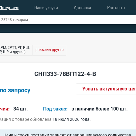
Покупаем
Наши услуги
Доставка
Контакты
РМ, 2РТТ, РГ, РШ,
разъемы другие
, ШР и другие)
СНП333-78ВП122-4-В
Узнать актуальную це
по запросу
чии:
34 шт.
Под заказ:
в наличии более 100 шт.
ация о товаре обновлена
18 июля 2026 года.
Цена и сроки поставки зависят от запрашиваемого количества.