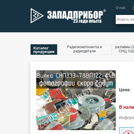
О нас
Радиокомпоненты и
разъемы (2
Каталог
продукции
радиодетали
СНЦ, СШР
Цена:
В нали
Информ