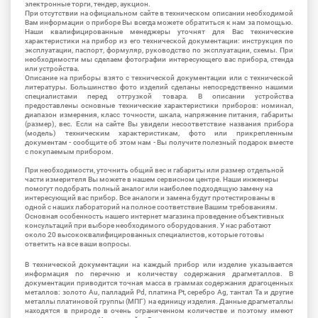
электронные торги, тендер, аукцион.
При отсутствии на официальном сайте в техническом описании необходимой
Вам информации о приборе Вы всегда можете обратиться к нам за помощью.
Наши квалифицированные менеджеры уточнят для Вас технические
характеристики на прибор из его технической документации: инструкция по
эксплуатации, паспорт, формуляр, руководство по эксплуатации, схемы. При
необходимости мы сделаем фотографии интересующего вас прибора, стенда
или устройства.
Описание на приборы взято с технической документации или с технической
литературы. Большинство фото изделий сделаны непосредственно нашими
специалистами перед отгрузкой товара. В описании устройства
предоставлены основные технические характеристики приборов: номинал,
диапазон измерения, класс точности, шкала, напряжение питания, габариты
(размер), вес. Если на сайте Вы увидели несоответствие названия прибора
(модель) техническим характеристикам, фото или прикрепленным
документам - сообщите об этом нам - Вы получите полезный подарок вместе
с покупаемым прибором.
При необходимости, уточнить общий вес и габариты или размер отдельной
части измерителя Вы можете в нашем сервисном центре. Наши инженеры
помогут подобрать полный аналог или наиболее подходящую замену на
интересующий вас прибор. Все аналоги и замена будут протестированы в
одной с наших лабораторий на полное соответствие Вашим требованиям.
Основная особенность нашего интернет магазина проведение объективных
консультаций при выборе необходимого оборудования. У нас работают
около 20 высококвалифицированных специалистов, которые готовы
ответить на все ваши вопросы.
В технической документации на каждый прибор или изделие указывается
информация по перечню и количеству содержания драгметаллов. В
документации приводится точная масса в граммах содержания драгоценных
металлов: золото Au, палладий Pd, платина Pt, серебро Ag, тантал Ta и другие
металлы платиновой группы (МПГ) на единицу изделия. Данные драгметаллы
находятся в природе в очень ограниченном количестве и поэтому имеют