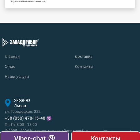
временное положение.
Главная
Доставка
О нас
Контакты
Наши услуги
Украина
Львов
ул. Городоцкая, 222
+38 (050) 478-15-48
Пн-Пт 8:00 - 18:00
© 2005 - 2026 Интернет-магазин Западприбор
Все права защищены.
Viber-chat
Контакты