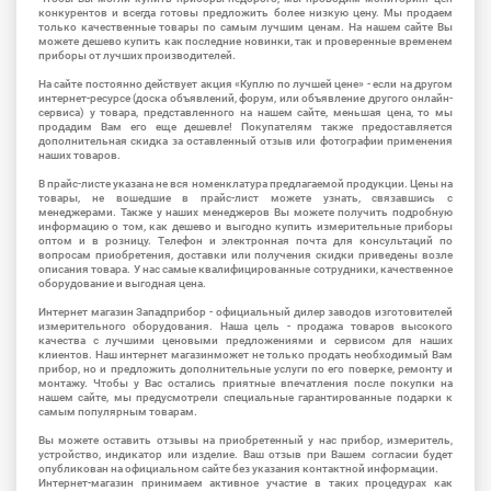
конкурентов и всегда готовы предложить более низкую цену. Мы продаем
только качественные товары по самым лучшим ценам. На нашем сайте Вы
можете дешево купить как последние новинки, так и проверенные временем
приборы от лучших производителей.
На сайте постоянно действует акция «Куплю по лучшей цене» - если на другом
интернет-ресурсе (доска объявлений, форум, или объявление другого онлайн-
сервиса) у товара, представленного на нашем сайте, меньшая цена, то мы
продадим Вам его еще дешевле! Покупателям также предоставляется
дополнительная скидка за оставленный отзыв или фотографии применения
наших товаров.
В прайс-листе указана не вся номенклатура предлагаемой продукции. Цены на
товары, не вошедшие в прайс-лист можете узнать, связавшись с
менеджерами. Также у наших менеджеров Вы можете получить подробную
информацию о том, как дешево и выгодно купить измерительные приборы
оптом и в розницу. Телефон и электронная почта для консультаций по
вопросам приобретения, доставки или получения скидки приведены возле
описания товара. У нас самые квалифицированные сотрудники, качественное
оборудование и выгодная цена.
Интернет магазин Западприбор - официальный дилер заводов изготовителей
измерительного оборудования. Наша цель - продажа товаров высокого
качества с лучшими ценовыми предложениями и сервисом для наших
клиентов. Наш интернет магазинможет не только продать необходимый Вам
прибор, но и предложить дополнительные услуги по его поверке, ремонту и
монтажу. Чтобы у Вас остались приятные впечатления после покупки на
нашем сайте, мы предусмотрели специальные гарантированные подарки к
самым популярным товарам.
Вы можете оставить отзывы на приобретенный у нас прибор, измеритель,
устройство, индикатор или изделие. Ваш отзыв при Вашем согласии будет
опубликован на официальном сайте без указания контактной информации.
Интернет-магазин принимаем активное участие в таких процедурах как