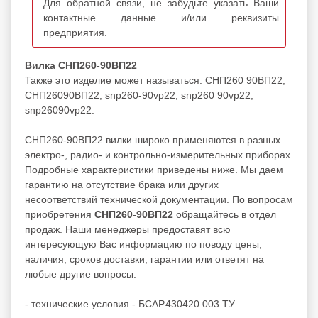
Для обратной связи, не забудьте указать Ваши
контактные данные и/или реквизиты
предприятия.
Вилка СНП260-90ВП22
Также это изделие может называться: СНП260 90ВП22,
СНП26090ВП22, snp260-90vp22, snp260 90vp22,
snp26090vp22.
СНП260-90ВП22 вилки широко применяются в разных
электро-, радио- и контрольно-измерительных приборах.
Подробные характеристики приведены ниже. Мы даем
гарантию на отсутствие брака или других
несоответствий технической документации. По вопросам
приобретения
СНП260-90ВП22
обращайтесь в отдел
продаж. Наши менеджеры предоставят всю
интересующую Вас информацию по поводу цены,
наличия, сроков доставки, гарантии или ответят на
любые другие вопросы.
- технические условия - БСАР.430420.003 ТУ.