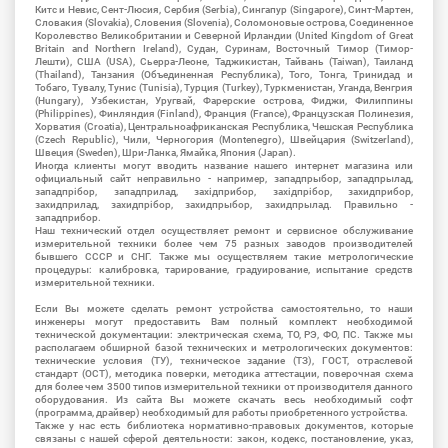
Китс и Невис, Сент-Люсия, Сербия (Serbia), Сингапур (Singapore), Синт-Мартен,
Словакия (Slovakia), Словения (Slovenia), Соломоновые острова, Соединенное
Королевство Великобритании и Северной Ирландии (United Kingdom of Great
Britain and Northern Ireland), Судан, Суринам, Восточный Тимор (Тимор-
Лешти), США (USA), Сьерра-Леоне, Таджикистан, Тайвань (Taiwan), Таиланд
(Thailand), Танзания (Объединенная Республика), Того, Тонга, Тринидад и
Тобаго, Тувалу, Тунис (Tunisia), Турция (Turkey), Туркменистан, Уганда, Венгрия
(Hungary), Узбекистан, Уругвай, Фарерские острова, Фиджи, Филиппины
(Philippines), Финляндия (Finland), Франция (France), Французская Полинезия,
Хорватия (Croatia), Центральноафриканская Республика, Чешская Республика
(Czech Republic), Чили, Черногория (Montenegro), Швейцария (Switzerland),
Швеция (Sweden), Шри-Ланка, Ямайка, Япония (Japan).
Иногда клиенты могут вводить название нашего интернет магазина или
официальный сайт неправильно - например, западпрыбор, западпрылад,
западпрібор, западприлад, західприбор, західпрібор, захидприбор,
захидприлад, захидпрібор, захидпрыбор, захидпрылад. Правильно -
западприбор.
Наш технический отдел осуществляет ремонт и сервисное обслуживание
измерительной техники более чем 75 разных заводов производителей
бывшего СССР и СНГ. Также мы осуществляем такие метрологические
процедуры: калибровка, тарирование, градуирование, испытание средств
измерительной техники.
Если Вы можете сделать ремонт устройства самостоятельно, то наши
инженеры могут предоставить Вам полный комплект необходимой
технической документации: электрическая схема, ТО, РЭ, ФО, ПС. Также мы
располагаем обширной базой технических и метрологических документов:
технические условия (ТУ), техническое задание (ТЗ), ГОСТ, отраслевой
стандарт (ОСТ), методика поверки, методика аттестации, поверочная схема
для более чем 3500 типов измерительной техники от производителя данного
оборудования. Из сайта Вы можете скачать весь необходимый софт
(программа, драйвер) необходимый для работы приобретенного устройства.
Также у нас есть библиотека нормативно-правовых документов, которые
связаны с нашей сферой деятельности: закон, кодекс, постановление, указ,