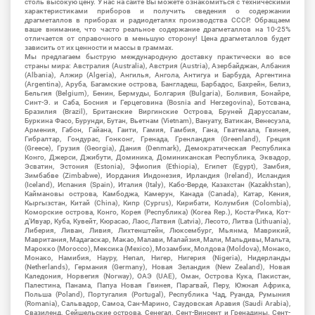
столь высокую цену. У нас на сайте Вы можете ознакомиться с техническими
характеристиками приборов и получить сведения о содержании
драгметаллов в приборах и радиодеталях производства СССР. Обращаем
ваше внимание, что часто реальное содержание драгметаллов на 10-25%
отличается от справочного в меньшую сторону! Цена драгметаллов будет
зависить от их ценности и массы в граммах.
Мы предлагаем быструю международную доставку практически во все
страны мира: Австралия (Australia), Австрия (Austria), Азербайджан, Албания
(Albania), Алжир (Algeria), Ангилья, Ангола, Антигуа и Барбуда, Аргентина
(Argentina), Аруба, Багамские острова, Бангладеш, Барбадос, Бахрейн, Белиз,
Бельгия (Belgium), Бенин, Бермуды, Болгария (Bulgaria), Боливия, Бонайре,
Синт-Э. и Саба, Босния и Герцеговина (Bosnia and Herzegovina), Ботсвана,
Бразилия (Brazil), Британские Виргинские Острова, Бруней Даруссалам,
Буркина Фасо, Бурунди, Бутан, Вьетнам (Vietnam), Вануату, Ватикан, Венесуэла,
Армения, Габон, Гайана, Гаити, Гамия, Гамбия, Гана, Гватемала, Гвинея,
Гибралтар, Гондурас, Гонконг, Гренада, Гренландия (Greenland), Греция
(Greece), Грузия (Georgia), Дания (Denmark), Демократическая Республика
Конго, Джерси, Джибути, Доминика, Доминиканская Республика, Эквадор,
Эсватин, Эстония (Estonia), Эфиопия (Ethiopia), Египет (Egypt), Замбия,
Зимбабве (Zimbabwe), Иордания Индонезия, Ирландия (Ireland), Исландия
(Iceland), Испания (Spain), Италия (Italy), Кабо-Верде, Казахстан (Kazakhstan),
Каймановы острова, Камбоджа, Камерун, Канада (Canada), Катар, Кения,
Кыргызстан, Китай (China), Кипр (Cyprus), Кирибати, Колумбия (Colombia),
Коморские острова, Конго, Корея (Республика) (Korea Rep.), Коста-Рика, Кот-
д'Ивуар, Куба, Кувейт, Кюрасао, Лаос, Латвия (Latvia), Лесото, Литва (Lithuania),
Либерия, Ливан, Ливия, Лихтенштейн, Люксембург, Мьянма, Маврикий,
Мавритания, Мадагаскар, Макао, Малави, Малайзия, Мали, Мальдивы, Мальта,
Марокко (Morocco), Мексика (Mexico), Мозамбик, Молдова (Moldova), Монако,
Монако, Намибия, Науру, Непал, Нигер, Нигерия (Nigeria), Нидерланды
(Netherlands), Германия (Germany), Новая Зеландия (New Zealand), Новая
Каледония, Норвегия (Norway), ОАЭ (UAE), Оман, Острова Кука, Пакистан,
Палестина, Панама, Папуа Новая Гвинея, Парагвай, Перу, Южная Африка,
Польша (Poland), Португалия (Portugal), Республика Чад, Руанда, Румыния
(Romania), Сальвадор, Самоа, Сан-Марино, Саудовская Аравия (Saudi Arabia),
Свазиленд, Сейшельские острова, Сенегал, Сент-Винсент и Гренадины, Сент-