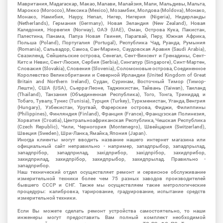
Мавритания, Мадагаскар, Макао, Малави, Малайзия, Мали, Мальдивы, Мальта,
Марокко (Morocco), Мексика (Mexico), Мозамбик, Молдова (Moldova), Монако,
Монако, Намибия, Науру, Непал, Нигер, Нигерия (Nigeria), Нидерланды
(Netherlands), Германия (Germany), Новая Зеландия (New Zealand), Новая
Каледония, Норвегия (Norway), ОАЭ (UAE), Оман, Острова Кука, Пакистан,
Палестина, Панама, Папуа Новая Гвинея, Парагвай, Перу, Южная Африка,
Польша (Poland), Португалия (Portugal), Республика Чад, Руанда, Румыния
(Romania), Сальвадор, Самоа, Сан-Марино, Саудовская Аравия (Saudi Arabia),
Свазиленд, Сейшельские острова, Сенегал, Сент-Винсент и Гренадины, Сент-
Китс и Невис, Сент-Люсия, Сербия (Serbia), Сингапур (Singapore), Синт-Мартен,
Словакия (Slovakia), Словения (Slovenia), Соломоновые острова, Соединенное
Королевство Великобритании и Северной Ирландии (United Kingdom of Great
Britain and Northern Ireland), Судан, Суринам, Восточный Тимор (Тимор-
Лешти), США (USA), Сьерра-Леоне, Таджикистан, Тайвань (Taiwan), Таиланд
(Thailand), Танзания (Объединенная Республика), Того, Тонга, Тринидад и
Тобаго, Тувалу, Тунис (Tunisia), Турция (Turkey), Туркменистан, Уганда, Венгрия
(Hungary), Узбекистан, Уругвай, Фарерские острова, Фиджи, Филиппины
(Philippines), Финляндия (Finland), Франция (France), Французская Полинезия,
Хорватия (Croatia), Центральноафриканская Республика, Чешская Республика
(Czech Republic), Чили, Черногория (Montenegro), Швейцария (Switzerland),
Швеция (Sweden), Шри-Ланка, Ямайка, Япония (Japan).
Иногда клиенты могут вводить название нашего интернет магазина или
официальный сайт неправильно - например, западпрыбор, западпрылад,
западпрібор, западприлад, західприбор, західпрібор, захидприбор,
захидприлад, захидпрібор, захидпрыбор, захидпрылад. Правильно -
западприбор.
Наш технический отдел осуществляет ремонт и сервисное обслуживание
измерительной техники более чем 75 разных заводов производителей
бывшего СССР и СНГ. Также мы осуществляем такие метрологические
процедуры: калибровка, тарирование, градуирование, испытание средств
измерительной техники.
Если Вы можете сделать ремонт устройства самостоятельно, то наши
инженеры могут предоставить Вам полный комплект необходимой