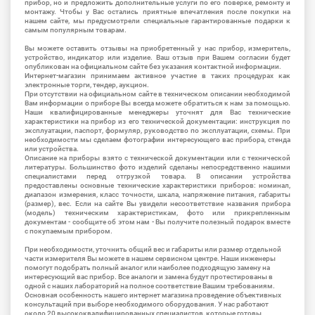
прибор, но и предложить дополнительные услуги по его поверке, ремонту и
монтажу. Чтобы у Вас остались приятные впечатления после покупки на
нашем сайте, мы предусмотрели специальные гарантированные подарки к
самым популярным товарам.
Вы можете оставить отзывы на приобретенный у нас прибор, измеритель,
устройство, индикатор или изделие. Ваш отзыв при Вашем согласии будет
опубликован на официальном сайте без указания контактной информации.
Интернет-магазин принимаем активное участие в таких процедурах как
электронные торги, тендер, аукцион.
При отсутствии на официальном сайте в техническом описании необходимой
Вам информации о приборе Вы всегда можете обратиться к нам за помощью.
Наши квалифицированные менеджеры уточнят для Вас технические
характеристики на прибор из его технической документации: инструкция по
эксплуатации, паспорт, формуляр, руководство по эксплуатации, схемы. При
необходимости мы сделаем фотографии интересующего вас прибора, стенда
или устройства.
Описание на приборы взято с технической документации или с технической
литературы. Большинство фото изделий сделаны непосредственно нашими
специалистами перед отгрузкой товара. В описании устройства
предоставлены основные технические характеристики приборов: номинал,
диапазон измерения, класс точности, шкала, напряжение питания, габариты
(размер), вес. Если на сайте Вы увидели несоответствие названия прибора
(модель) техническим характеристикам, фото или прикрепленным
документам - сообщите об этом нам - Вы получите полезный подарок вместе
с покупаемым прибором.
При необходимости, уточнить общий вес и габариты или размер отдельной
части измерителя Вы можете в нашем сервисном центре. Наши инженеры
помогут подобрать полный аналог или наиболее подходящую замену на
интересующий вас прибор. Все аналоги и замена будут протестированы в
одной с наших лабораторий на полное соответствие Вашим требованиям.
Основная особенность нашего интернет магазина проведение объективных
консультаций при выборе необходимого оборудования. У нас работают
около 20 высококвалифицированных специалистов, которые готовы