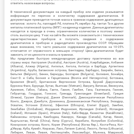
ответить на все ваши вопросы.
В технической документации на каждый прибор или изделие указывается
информация по перечню и количеству содержания драгметаллов. В
документации приводится точная масса в граммах содержания драгоценных
металлов: золото Au, палладий Pd, платина Pt, серебро Ag, тантал Ta и другие
металлы платиновой группы (МПГ) на единицу изделия. Данные драгметаллы
находятся в природе в очень ограниченном количестве и поэтому имеют
столь высокую цену. У нас на сайте Вы можете ознакомиться с техническими
характеристиками приборов и получить сведения о содержании
драгметаллов в приборах и радиодеталях производства СССР. Обращаем
ваше внимание, что часто реальное содержание драгметаллов на 10-25%
отличается от справочного в меньшую сторону! Цена драгметаллов будет
зависить от их ценности и массы в граммах.
Мы предлагаем быструю международную доставку практически во все
страны мира: Австралия (Australia), Австрия (Austria), Азербайджан, Албания
(Albania), Алжир (Algeria), Ангилья, Ангола, Антигуа и Барбуда, Аргентина
(Argentina), Аруба, Багамские острова, Бангладеш, Барбадос, Бахрейн, Белиз,
Бельгия (Belgium), Бенин, Бермуды, Болгария (Bulgaria), Боливия, Бонайре,
Синт-Э. и Саба, Босния и Герцеговина (Bosnia and Herzegovina), Ботсвана,
Бразилия (Brazil), Британские Виргинские Острова, Бруней Даруссалам,
Буркина Фасо, Бурунди, Бутан, Вьетнам (Vietnam), Вануату, Ватикан, Венесуэла,
Армения, Габон, Гайана, Гаити, Гамия, Гамбия, Гана, Гватемала, Гвинея,
Гибралтар, Гондурас, Гонконг, Гренада, Гренландия (Greenland), Греция
(Greece), Грузия (Georgia), Дания (Denmark), Демократическая Республика
Конго, Джерси, Джибути, Доминика, Доминиканская Республика, Эквадор,
Эсватин, Эстония (Estonia), Эфиопия (Ethiopia), Египет (Egypt), Замбия,
Зимбабве (Zimbabwe), Иордания Индонезия, Ирландия (Ireland), Исландия
(Iceland), Испания (Spain), Италия (Italy), Кабо-Верде, Казахстан (Kazakhstan),
Каймановы острова, Камбоджа, Камерун, Канада (Canada), Катар, Кения,
Кыргызстан, Китай (China), Кипр (Cyprus), Кирибати, Колумбия (Colombia),
Коморские острова, Конго, Корея (Республика) (Korea Rep.), Коста-Рика, Кот-
д'Ивуар, Куба, Кувейт, Кюрасао, Лаос, Латвия (Latvia), Лесото, Литва (Lithuania),
Либерия, Ливан, Ливия, Лихтенштейн, Люксембург, Мьянма, Маврикий,