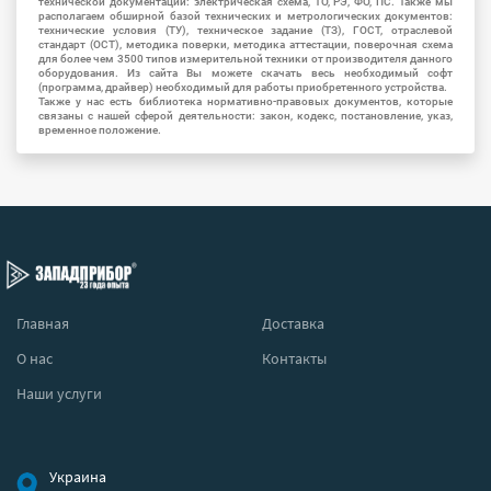
технической документации: электрическая схема, ТО, РЭ, ФО, ПС. Также мы
располагаем обширной базой технических и метрологических документов:
технические условия (ТУ), техническое задание (ТЗ), ГОСТ, отраслевой
стандарт (ОСТ), методика поверки, методика аттестации, поверочная схема
для более чем 3500 типов измерительной техники от производителя данного
оборудования. Из сайта Вы можете скачать весь необходимый софт
(программа, драйвер) необходимый для работы приобретенного устройства.
Также у нас есть библиотека нормативно-правовых документов, которые
связаны с нашей сферой деятельности: закон, кодекс, постановление, указ,
временное положение.
Главная
Доставка
О нас
Контакты
Наши услуги
Украина