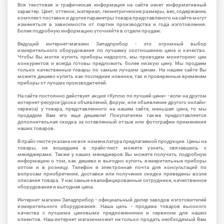
Вся текстовая и графическая информация на сайте несет информативный
характер. Цвет, оттенок, материал, геометрические размеры, вес, содержание,
комплект поставки и другие параметры товара представленого на сайте могут
изменяться в зависимости от партии производства и года изготовления.
Более подробную информацию уточняйте в отделе продаж.
Ведущий интернет-магазин Западприбор - это огромный выбор
измерительного оборудования по лучшему соотношению цена и качество.
Чтобы Вы могли купить приборы недорого, мы проводим мониторинг цен
конкурентов и всегда готовы предложить более низкую цену. Мы продаем
только качественные товары по самым лучшим ценам. На нашем сайте Вы
можете дешево купить как последние новинки, так и проверенные временем
приборы от лучших производителей.
На сайте постоянно действует акция «Куплю по лучшей цене» - если на другом
интернет-ресурсе (доска объявлений, форум, или объявление другого онлайн-
сервиса) у товара, представленного на нашем сайте, меньшая цена, то мы
продадим Вам его еще дешевле! Покупателям также предоставляется
дополнительная скидка за оставленный отзыв или фотографии применения
наших товаров.
В прайс-листе указана не вся номенклатура предлагаемой продукции. Цены на
товары, не вошедшие в прайс-лист можете узнать, связавшись с
менеджерами. Также у наших менеджеров Вы можете получить подробную
информацию о том, как дешево и выгодно купить измерительные приборы
оптом и в розницу. Телефон и электронная почта для консультаций по
вопросам приобретения, доставки или получения скидки приведены возле
описания товара. У нас самые квалифицированные сотрудники, качественное
оборудование и выгодная цена.
Интернет магазин Западприбор - официальный дилер заводов изготовителей
измерительного оборудования. Наша цель - продажа товаров высокого
качества с лучшими ценовыми предложениями и сервисом для наших
клиентов. Наш интернет магазинможет не только продать необходимый Вам