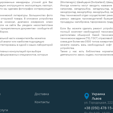
цированные менеджеры уточнят для Вас
(Montenegro), Швейцария (Switzerland), Швец
ации: инструкция по эксплуатации, паспорт,
Иногда клиенты могут вводить название
сти мы сделаем фотографии интересующего
например, западпрыбор, западпрылад, зап
захидприлад, захидпрібор, захидпрыбор, з
ехнической литературы. Большинство фото
Наш технический отдел осуществляет ремо
отгрузкой товара. В описании устройства
разных заводов производителей бывшег
в: номинал, диапазон измерения, класс
процедуры: калибровка, тарирование, град
 Если на сайте Вы увидели несоответствие
и прикрепленным документам - сообщите об
Если Вы можете сделать ремонт устройс
ибором.
полный комплект необходимой техническо
располагаем обширной базой техническ
ельной части измерителя Вы можете в
техническое задание (ТЗ), ГОСТ, отраслевой
ый аналог или наиболее подходящую
схема для более чем 3500 типов измерител
ротестированы в одной с наших лабораторий
можете скачать весь необходимый софт 
устройства.
ктивных консультаций при выборе
Также у нас есть библиотека нормати
лифицированных специалистов, которые
деятельности: закон, кодекс, постановление
я
Доставка
Украина
Львов
Контакты
ул. Городоцкая, 222
+38 (050) 478-15
слуги