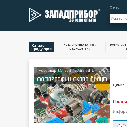
О нас
Радиокомпоненты и
резисторы
Каталог
продукции
радиодетали
Цена:
В нали
Информ