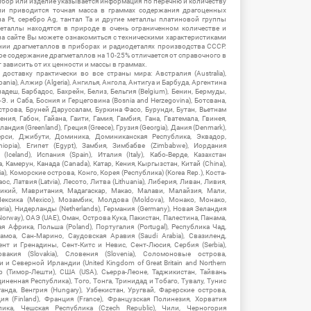
ибор или изделие указывается информация по перечню и количеству
ии приводится точная масса в граммах содержания драгоценных
на Pt, серебро Ag, тантал Ta и другие металлы платиновой группы
еталлы находятся в природе в очень ограниченном количестве и
на сайте Вы можете ознакомиться с техническими характеристиками
нии драгметаллов в приборах и радиодеталях производства СССР.
ое содержание драгметаллов на 10-25% отличается от справочного в
зависить от их ценности и массы в граммах.
ставку практически во все страны мира: Австралия (Australia),
ania), Алжир (Algeria), Ангилья, Ангола, Антигуа и Барбуда, Аргентина
гладеш, Барбадос, Бахрейн, Белиз, Бельгия (Belgium), Бенин, Бермуды,
-Э. и Саба, Босния и Герцеговина (Bosnia and Herzegovina), Ботсвана,
Острова, Бруней Даруссалам, Буркина Фасо, Бурунди, Бутан, Вьетнам
мения, Габон, Гайана, Гаити, Гамия, Гамбия, Гана, Гватемала, Гвинея,
андия (Greenland), Греция (Greece), Грузия (Georgia), Дания (Denmark),
рси, Джибути, Доминика, Доминиканская Республика, Эквадор,
hiopia), Египет (Egypt), Замбия, Зимбабве (Zimbabwe), Иордания
Iceland), Испания (Spain), Италия (Italy), Кабо-Верде, Казахстан
 Камерун, Канада (Canada), Катар, Кения, Кыргызстан, Китай (China),
), Коморские острова, Конго, Корея (Республика) (Korea Rep.), Коста-
ос, Латвия (Latvia), Лесото, Литва (Lithuania), Либерия, Ливан, Ливия,
икий, Мавритания, Мадагаскар, Макао, Малави, Малайзия, Мали,
ексика (Mexico), Мозамбик, Молдова (Moldova), Монако, Монако,
eria), Нидерланды (Netherlands), Германия (Germany), Новая Зеландия
Norway), ОАЭ (UAE), Оман, Острова Кука, Пакистан, Палестина, Панама,
 Африка, Польша (Poland), Португалия (Portugal), Республика Чад,
амоа, Сан-Марино, Саудовская Аравия (Saudi Arabia), Свазиленд,
нт и Гренадины, Сент-Китс и Невис, Сент-Люсия, Сербия (Serbia),
овакия (Slovakia), Словения (Slovenia), Соломоновые острова,
 Северной Ирландии (United Kingdom of Great Britain and Northern
ор (Тимор-Лешти), США (USA), Сьерра-Леоне, Таджикистан, Тайвань
единенная Республика), Того, Тонга, Тринидад и Тобаго, Тувалу, Тунис
Уганда, Венгрия (Hungary), Узбекистан, Уругвай, Фарерские острова,
ия (Finland), Франция (France), Французская Полинезия, Хорватия
блика, Чешская Республика (Czech Republic), Чили, Черногория