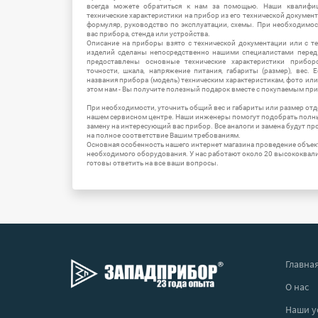
всегда можете обратиться к нам за помощью. Наши квалифи
технические характеристики на прибор из его технической документ
формуляр, руководство по эксплуатации, схемы. При необходимо
вас прибора, стенда или устройства.
Описание на приборы взято с технической документации или с т
изделий сделаны непосредственно нашими специалистами перед 
предоставлены основные технические характеристики приборо
точности, шкала, напряжение питания, габариты (размер), вес.
названия прибора (модель) техническим характеристикам, фото ил
этом нам - Вы получите полезный подарок вместе с покупаемым пр
При необходимости, уточнить общий вес и габариты или размер отд
нашем сервисном центре. Наши инженеры помогут подобрать полн
замену на интересующий вас прибор. Все аналоги и замена будут п
на полное соответствие Вашим требованиям.
Основная особенность нашего интернет магазина проведение объе
необходимого оборудования. У нас работают около 20 высококва
готовы ответить на все ваши вопросы.
Главна
О нас
Наши у