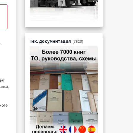
Тех. документация
(7823)
-
ел
авки,
ного