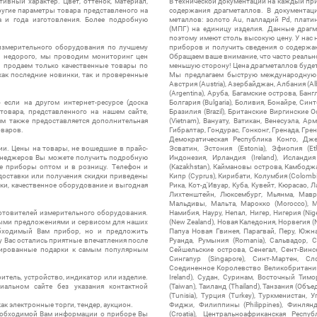
ивный характер. Цвет, оттенок, материал,
В технической документации на каждый пр
ругие параметры товара представленого на
содержания драгметаллов. В документац
а и года изготовления. Более подробную
металлов: золото Au, палладий Pd, плати
(МПГ) на единицу изделия. Данные драгм
поэтому имеют столь высокую цену. У нас 
измерительного оборудования по лучшему
приборов и получить сведения о содержа
ы недорого, мы проводим мониторинг цен
Обращаем ваше внимание, что часто реальн
ы продаем только качественные товары по
меньшую сторону! Цена драгметаллов будет 
ак последние новинки, так и проверенные
Мы предлагаем быструю международную до
Австрия (Austria), Азербайджан, Албания (Alb
(Argentina), Аруба, Багамские острова, Бан
 если на другом интернет-ресурсе (доска
Болгария (Bulgaria), Боливия, Бонайре, Синт
товара, представленного на нашем сайте,
Бразилия (Brazil), Британские Виргинские 
ям также предоставляется дополнительная
(Vietnam), Вануату, Ватикан, Венесуэла, Ар
оваров.
Гибралтар, Гондурас, Гонконг, Гренада, Гренл
Демократическая Республика Конго, Дже
ии. Цены на товары, не вошедшие в прайс-
Эсватин, Эстония (Estonia), Эфиопия (Et
менеджеров Вы можете получить подробную
Индонезия, Ирландия (Ireland), Исландия (
е приборы оптом и в розницу. Телефон и
(Kazakhstan), Каймановы острова, Камбоджа,
 доставки или получения скидки приведены
Кипр (Cyprus), Кирибати, Колумбия (Colombia
ки, качественное оборудование и выгодная
Рика, Кот-д'Ивуар, Куба, Кувейт, Кюрасао, Ла
Лихтенштейн, Люксембург, Мьянма, Мавр
Мальдивы, Мальта, Марокко (Morocco), М
отовителей измерительного оборудования.
Намибия, Науру, Непал, Нигер, Нигерия (Nig
выми предложениями и сервисом для наших
(New Zealand), Новая Каледония, Норвегия (
обходимый Вам прибор, но и предложить
Папуа Новая Гвинея, Парагвай, Перу, Южная
у Вас остались приятные впечатления после
Руанда, Румыния (Romania), Сальвадор, С
нтированные подарки к самым популярным
Сейшельские острова, Сенегал, Сент-Винсе
Сингапур (Singapore), Синт-Мартен, Сл
Соединенное Королевство Великобритании и
итель, устройство, индикатор или изделие.
Ireland), Судан, Суринам, Восточный Тим
альном сайте без указания контактной
(Taiwan), Таиланд (Thailand), Танзания (Объ
(Tunisia), Турция (Turkey), Туркменистан, 
ак электронные торги, тендер, аукцион.
Фиджи, Филиппины (Philippines), Финлянд
необходимой Вам информации о приборе Вы
(Croatia), Центральноафриканская Респу