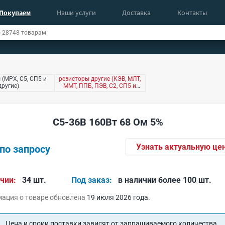
Покупаем
Наши услуги
Доставка
Контакты
 (МРХ, С5, СП5 и
резисторы другие (КЭВ, МЛТ,
другие)
ММТ, ППБ, ПЭВ, С2, СП5 и
другие)
С5-36В 160Вт 68 Ом 5%
Узнать актуальную це
по запросу
чии:
34 шт.
Под заказ:
в наличии более 100 шт.
ация о товаре обновлена
19 июля 2026 года.
Цена и сроки поставки зависят от запрашиваемого количества.