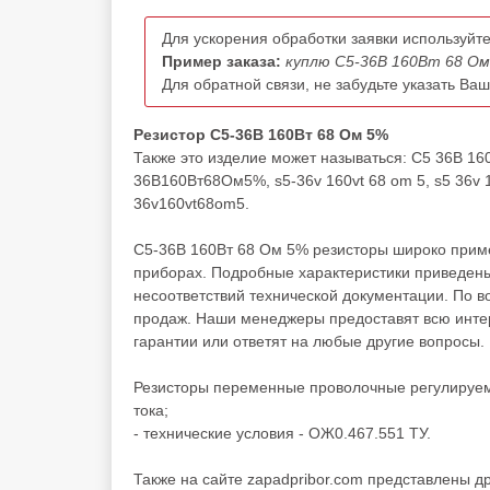
Для ускорения обработки заявки используйте
Пример заказа:
куплю С5-36В 160Вт 68 Ом
Для обратной связи, не забудьте указать Ва
Резистор С5-36В 160Вт 68 Ом 5%
Также это изделие может называться: С5 36В 1
36В160Вт68Ом5%, s5-36v 160vt 68 om 5, s5 36v 16
36v160vt68om5.
С5-36В 160Вт 68 Ом 5% резисторы широко приме
приборах. Подробные характеристики приведены
несоответствий технической документации. По 
продаж. Наши менеджеры предоставят всю инте
гарантии или ответят на любые другие вопросы.
Резисторы переменные проволочные регулируем
тока;
- технические условия - ОЖ0.467.551 ТУ.
Также на сайте zapadpribor.com представлены д