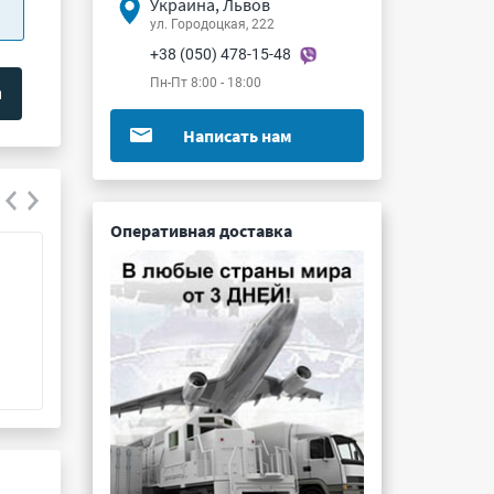
Украина, Львов
ул. Городоцкая, 222
+38 (050) 478-15-48
Пн-Пт 8:00 - 18:00
Написать нам
Оперативная доставка
ТВО-10 33К 10%
С2-14 0.25Вт 16.
Подробнее ...
Подробнее ...