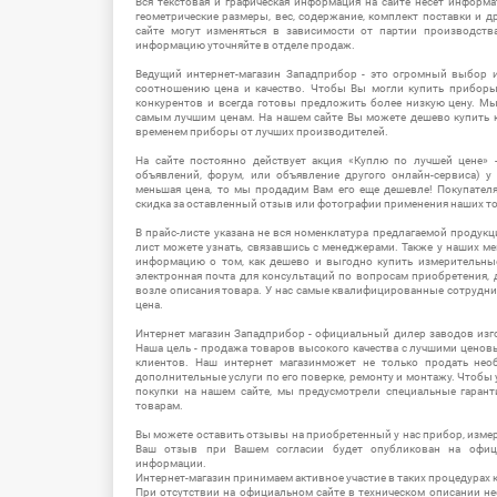
Вся текстовая и графическая информация на сайте несет информат
геометрические размеры, вес, содержание, комплект поставки и д
сайте могут изменяться в зависимости от партии производств
информацию уточняйте в отделе продаж.
Ведущий интернет-магазин Западприбор - это огромный выбор 
соотношению цена и качество. Чтобы Вы могли купить прибор
конкурентов и всегда готовы предложить более низкую цену. М
самым лучшим ценам. На нашем сайте Вы можете дешево купить к
временем приборы от лучших производителей.
На сайте постоянно действует акция «Куплю по лучшей цене» -
объявлений, форум, или объявление другого онлайн-сервиса) у 
меньшая цена, то мы продадим Вам его еще дешевле! Покупател
скидка за оставленный отзыв или фотографии применения наших т
В прайс-листе указана не вся номенклатура предлагаемой продукц
лист можете узнать, связавшись с менеджерами. Также у наших 
информацию о том, как дешево и выгодно купить измерительны
электронная почта для консультаций по вопросам приобретения,
возле описания товара. У нас самые квалифицированные сотрудни
цена.
Интернет магазин Западприбор - официальный дилер заводов изг
Наша цель - продажа товаров высокого качества с лучшими цено
клиентов. Наш интернет магазинможет не только продать не
дополнительные услуги по его поверке, ремонту и монтажу. Чтобы 
покупки на нашем сайте, мы предусмотрели специальные гара
товарам.
Вы можете оставить отзывы на приобретенный у нас прибор, измер
Ваш отзыв при Вашем согласии будет опубликован на офици
информации.
Интернет-магазин принимаем активное участие в таких процедурах к
При отсутствии на официальном сайте в техническом описании 