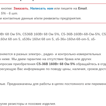
 кнопки:
Заказать
,
Написать нам
или пишите на
Email
.
 5% - 6 шт.
ши контактные данные и/или реквизиты предприятия.
60Вт 68 Ом 5%, С536В 160Вт 68 Ом 5%, С5-36В-160Вт-68-Ом-5%, С5
0vt 68 om 5, s536v 160vt 68 om 5, s5-36v-160vt-68-om-5, s5-
няются в разных электро-, радио- и контрольно-измерительных
 ниже. Мы даем гарантию на отсутствие брака или других
вопросам приобретения
С5-36В 160Вт 68 Ом 5%
обращайтесь в отд
ресующую Вас информацию по поводу цены, наличия, сроков дост
ые. Предназначены для работы в цепях постоянного или перемен
ругие
резисторы
и похожие изделия.