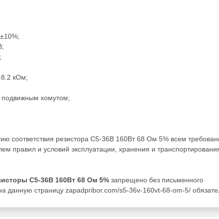
,±10%;
В;
;
8.2 кОм;
и подвижным хомутом;
тию соответствия резистора С5-36В 160Вт 68 Ом 5% всем требова
ем правил и условий эксплуатации, хранения и транспортировани
зисторы С5-36В 160Вт 68 Ом 5%
запрещено без письменного
а данную страницу zapadpribor.com/s5-36v-160vt-68-om-5/ обязате