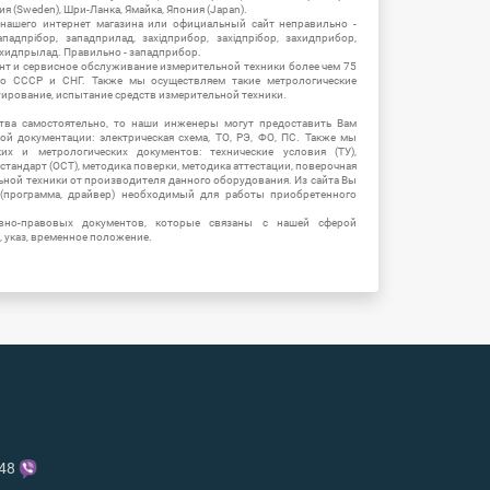
ия (Sweden), Шри-Ланка, Ямайка, Япония (Japan).
 нашего интернет магазина или официальный сайт неправильно -
адпрібор, западприлад, західприбор, західпрібор, захидприбор,
ахидпрылад. Правильно - западприбор.
нт и сервисное обслуживание измерительной техники более чем 75
о СССР и СНГ. Также мы осуществляем такие метрологические
уирование, испытание средств измерительной техники.
тва самостоятельно, то наши инженеры могут предоставить Вам
й документации: электрическая схема, ТО, РЭ, ФО, ПС. Также мы
их и метрологических документов: технические условия (ТУ),
 стандарт (ОСТ), методика поверки, методика аттестации, поверочная
ьной техники от производителя данного оборудования. Из сайта Вы
(программа, драйвер) необходимый для работы приобретенного
вно-правовых документов, которые связаны с нашей сферой
, указ, временное положение.
-48