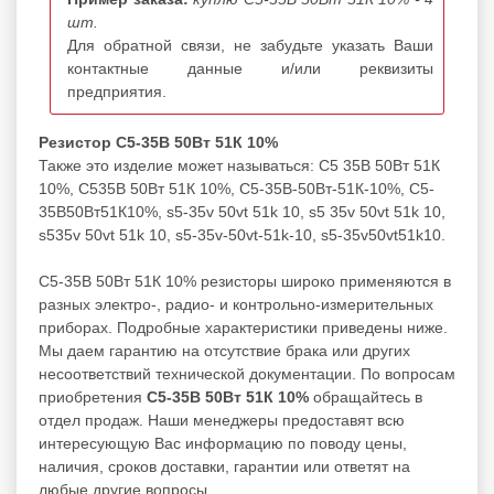
шт.
Для обратной связи, не забудьте указать Ваши
контактные данные и/или реквизиты
предприятия.
Резистор С5-35В 50Вт 51К 10%
Также это изделие может называться: С5 35В 50Вт 51К
10%, С535В 50Вт 51К 10%, С5-35В-50Вт-51К-10%, С5-
35В50Вт51К10%, s5-35v 50vt 51k 10, s5 35v 50vt 51k 10,
s535v 50vt 51k 10, s5-35v-50vt-51k-10, s5-35v50vt51k10.
С5-35В 50Вт 51К 10% резисторы широко применяются в
разных электро-, радио- и контрольно-измерительных
приборах. Подробные характеристики приведены ниже.
Мы даем гарантию на отсутствие брака или других
несоответствий технической документации. По вопросам
приобретения
С5-35В 50Вт 51К 10%
обращайтесь в
отдел продаж. Наши менеджеры предоставят всю
интересующую Вас информацию по поводу цены,
наличия, сроков доставки, гарантии или ответят на
любые другие вопросы.