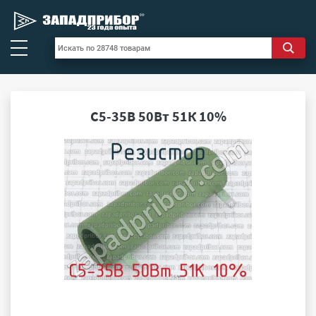
С5-35В 50Вт 51К 10%