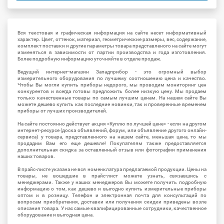
Вся текстовая и графическая информация на сайте несет информативный
характер. Цвет, оттенок, материал, геометрические размеры, вес, содержание,
комплект поставки и другие параметры товара представленого на сайте могут
изменяться в зависимости от партии производства и года изготовления.
Более подробную информацию уточняйте в отделе продаж.
Ведущий интернет-магазин Западприбор - это огромный выбор
измерительного оборудования по лучшему соотношению цена и качество.
Чтобы Вы могли купить приборы недорого, мы проводим мониторинг цен
конкурентов и всегда готовы предложить более низкую цену. Мы продаем
только качественные товары по самым лучшим ценам. На нашем сайте Вы
можете дешево купить как последние новинки, так и проверенные временем
приборы от лучших производителей.
На сайте постоянно действует акция «Куплю по лучшей цене» - если на другом
интернет-ресурсе (доска объявлений, форум, или объявление другого онлайн-
сервиса) у товара, представленного на нашем сайте, меньшая цена, то мы
продадим Вам его еще дешевле! Покупателям также предоставляется
дополнительная скидка за оставленный отзыв или фотографии применения
наших товаров.
В прайс-листе указана не вся номенклатура предлагаемой продукции. Цены на
товары, не вошедшие в прайс-лист можете узнать, связавшись с
менеджерами. Также у наших менеджеров Вы можете получить подробную
информацию о том, как дешево и выгодно купить измерительные приборы
оптом и в розницу. Телефон и электронная почта для консультаций по
вопросам приобретения, доставки или получения скидки приведены возле
описания товара. У нас самые квалифицированные сотрудники, качественное
оборудование и выгодная цена.