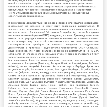
интересующий вас прибор. Все аналоги и замена будут протестированы в
одной с наших лабораторий на полное соответствие Вашим требованиям.
Основная особенность нашего интернет магазина проведение объективных
консультаций при выборе необходимого оборудования. У нас работают
около 20 высококвалифицированных специалистов, которые готовы
ответить на все ваши вопросы.
В технической документации на каждый прибор или изделие указывается
информация по перечню и количеству содержания драгметаллов. В
документации приводится точная масса в граммах содержания драгоценных
металлов: золото Au, палладий Pd, платина Pt, серебро Ag, тантал Ta и другие
металлы платиновой группы (МПГ) на единицу изделия. Данные драгметаллы
находятся в природе в очень ограниченном количестве и поэтому имеют
столь высокую цену. У нас на сайте Вы можете ознакомиться с техническими
характеристиками приборов и получить сведения о содержании
драгметаллов в приборах и радиодеталях производства СССР. Обращаем
ваше внимание, что часто реальное содержание драгметаллов на 10-25%
отличается от справочного в меньшую сторону! Цена драгметаллов будет
зависить от их ценности и массы в граммах.
Мы предлагаем быструю международную доставку практически во все
страны мира: Австралия (Australia), Австрия (Austria), Азербайджан, Албания
(Albania), Алжир (Algeria), Ангилья, Ангола, Антигуа и Барбуда, Аргентина
(Argentina), Аруба, Багамские острова, Бангладеш, Барбадос, Бахрейн, Белиз,
Бельгия (Belgium), Бенин, Бермуды, Болгария (Bulgaria), Боливия, Бонайре,
Синт-Э. и Саба, Босния и Герцеговина (Bosnia and Herzegovina), Ботсвана,
Бразилия (Brazil), Британские Виргинские Острова, Бруней Даруссалам,
Буркина Фасо, Бурунди, Бутан, Вьетнам (Vietnam), Вануату, Ватикан, Венесуэла,
Армения, Габон, Гайана, Гаити, Гамия, Гамбия, Гана, Гватемала, Гвинея,
Гибралтар, Гондурас, Гонконг, Гренада, Гренландия (Greenland), Греция
(Greece), Грузия (Georgia), Дания (Denmark), Демократическая Республика
Конго, Джерси, Джибути, Доминика, Доминиканская Республика, Эквадор,
Эсватин, Эстония (Estonia), Эфиопия (Ethiopia), Египет (Egypt), Замбия,
Зимбабве (Zimbabwe), Иордания Индонезия, Ирландия (Ireland), Исландия
(Iceland), Испания (Spain), Италия (Italy), Кабо-Верде, Казахстан (Kazakhstan),
Каймановы острова, Камбоджа, Камерун, Канада (Canada), Катар, Кения,