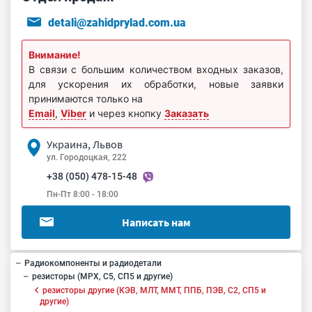
detali@zahidprylad.com.ua
Внимание!
В связи с большим количеством входных заказов,
для ускорения их обработки, новые заявки
принимаются только на
Email
,
Viber
и через кнопку
Заказать
Украина, Львов
ул. Городоцкая, 222
+38 (050) 478-15-48
Пн-Пт 8:00 - 18:00
Написать нам
Радиокомпоненты и радиодетали
резисторы (МРХ, С5, СП5 и другие)
резисторы другие (КЭВ, МЛТ, ММТ, ППБ, ПЭВ, С2, СП5 и
другие)