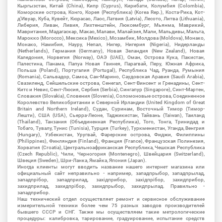
Кыргызстан, Китай (China), Кипр (Cyprus), Кирибати, Колумбия (Colombia),
Коморские острова, Конго, Корея (Республика) (Korea Rep.), Коста-Рика, Кот-
д'Ивуар, Куба, Кувейт, Кюрасао, Лаос, Латвия (Latvia), Лесото, Литва (Lithuania),
Либерия, Ливан, Ливия, Лихтенштейн, Люксембург, Мьянма, Маврикий,
Мавритания, Мадагаскар, Макао, Малави, Малайзия, Мали, Мальдивы, Мальта,
Марокко (Morocco), Мексика (Mexico), Мозамбик, Молдова (Moldova), Монако,
Монако, Намибия, Науру, Непал, Нигер, Нигерия (Nigeria), Нидерланды
(Netherlands), Германия (Germany), Новая Зеландия (New Zealand), Новая
Каледония, Норвегия (Norway), ОАЭ (UAE), Оман, Острова Кука, Пакистан,
Палестина, Панама, Папуа Новая Гвинея, Парагвай, Перу, Южная Африка,
Польша (Poland), Португалия (Portugal), Республика Чад, Руанда, Румыния
(Romania), Сальвадор, Самоа, Сан-Марино, Саудовская Аравия (Saudi Arabia),
Свазиленд, Сейшельские острова, Сенегал, Сент-Винсент и Гренадины, Сент-
Китс и Невис, Сент-Люсия, Сербия (Serbia), Сингапур (Singapore), Синт-Мартен,
Словакия (Slovakia), Словения (Slovenia), Соломоновые острова, Соединенное
Королевство Великобритании и Северной Ирландии (United Kingdom of Great
Britain and Northern Ireland), Судан, Суринам, Восточный Тимор (Тимор-
Лешти), США (USA), Сьерра-Леоне, Таджикистан, Тайвань (Taiwan), Таиланд
(Thailand), Танзания (Объединенная Республика), Того, Тонга, Тринидад и
Тобаго, Тувалу, Тунис (Tunisia), Турция (Turkey), Туркменистан, Уганда, Венгрия
(Hungary), Узбекистан, Уругвай, Фарерские острова, Фиджи, Филиппины
(Philippines), Финляндия (Finland), Франция (France), Французская Полинезия,
Хорватия (Croatia), Центральноафриканская Республика, Чешская Республика
(Czech Republic), Чили, Черногория (Montenegro), Швейцария (Switzerland),
Швеция (Sweden), Шри-Ланка, Ямайка, Япония (Japan).
Иногда клиенты могут вводить название нашего интернет магазина или
официальный сайт неправильно - например, западпрыбор, западпрылад,
западпрібор, западприлад, західприбор, західпрібор, захидприбор,
захидприлад, захидпрібор, захидпрыбор, захидпрылад. Правильно -
западприбор.
Наш технический отдел осуществляет ремонт и сервисное обслуживание
измерительной техники более чем 75 разных заводов производителей
бывшего СССР и СНГ. Также мы осуществляем такие метрологические
процедуры: калибровка, тарирование, градуирование, испытание средств