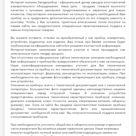
Интернет магазин Западприбор - официальный дилер заводов изготовителей
измерительного оборудования. Наша цель - продажа товаров высокого
качества с лучшими ценовыми предложениями и сервисом для наших
клиентов. Наш интернет магазинможет не только продать необходимый Вам
прибор, но и предложить дополнительные услуги по его поверке, ремонту и
монтажу. Чтобы у Вас остались приятные впечатления после покупки на
нашем сайте, мы предусмотрели специальные гарантированные подарки к
самым популярным товарам.
Вы можете оставить отзывы на приобретенный у нас прибор, измеритель,
устройство, индикатор или изделие. Ваш отзыв при Вашем согласии будет
опубликован на официальном сайте без указания контактной информации.
Интернет-магазин принимаем активное участие в таких процедурах как
электронные торги, тендер, аукцион.
При отсутствии на официальном сайте в техническом описании необходимой
Вам информации о приборе Вы всегда можете обратиться к нам за помощью.
Наши квалифицированные менеджеры уточнят для Вас технические
характеристики на прибор из его технической документации: инструкция по
эксплуатации, паспорт, формуляр, руководство по эксплуатации, схемы. При
необходимости мы сделаем фотографии интересующего вас прибора, стенда
или устройства.
Описание на приборы взято с технической документации или с технической
литературы. Большинство фото изделий сделаны непосредственно нашими
специалистами перед отгрузкой товара. В описании устройства
предоставлены основные технические характеристики приборов: номинал,
диапазон измерения, класс точности, шкала, напряжение питания, габариты
(размер), вес. Если на сайте Вы увидели несоответствие названия прибора
(модель) техническим характеристикам, фото или прикрепленным
документам - сообщите об этом нам - Вы получите полезный подарок вместе
с покупаемым прибором.
При необходимости, уточнить общий вес и габариты или размер отдельной
части измерителя Вы можете в нашем сервисном центре. Наши инженеры
помогут подобрать полный аналог или наиболее подходящую замену на