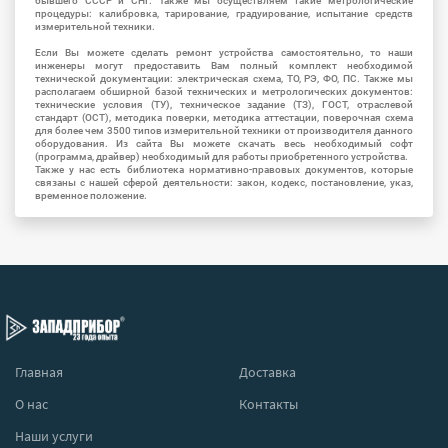
бывшего СССР и СНГ. Также мы осуществляем такие метрологические
процедуры: калибровка, тарирование, градуирование, испытание средств
измерительной техники.
Если Вы можете сделать ремонт устройства самостоятельно, то наши
инженеры могут предоставить Вам полный комплект необходимой
технической документации: электрическая схема, ТО, РЭ, ФО, ПС. Также мы
располагаем обширной базой технических и метрологических документов:
технические условия (ТУ), техническое задание (ТЗ), ГОСТ, отраслевой
стандарт (ОСТ), методика поверки, методика аттестации, поверочная схема
для более чем 3500 типов измерительной техники от производителя данного
оборудования. Из сайта Вы можете скачать весь необходимый софт
(программа, драйвер) необходимый для работы приобретенного устройства.
Также у нас есть библиотека нормативно-правовых документов, которые
связаны с нашей сферой деятельности: закон, кодекс, постановление, указ,
временное положение.
Главная
Доставка
О нас
Контакты
Наши услуги