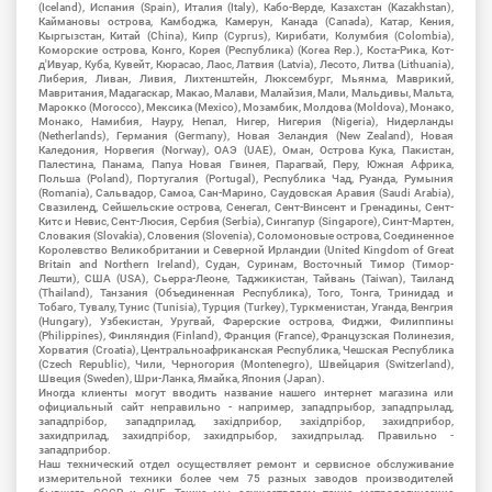
(Iceland), Испания (Spain), Италия (Italy), Кабо-Верде, Казахстан (Kazakhstan),
Каймановы острова, Камбоджа, Камерун, Канада (Canada), Катар, Кения,
Кыргызстан, Китай (China), Кипр (Cyprus), Кирибати, Колумбия (Colombia),
Коморские острова, Конго, Корея (Республика) (Korea Rep.), Коста-Рика, Кот-
д'Ивуар, Куба, Кувейт, Кюрасао, Лаос, Латвия (Latvia), Лесото, Литва (Lithuania),
Либерия, Ливан, Ливия, Лихтенштейн, Люксембург, Мьянма, Маврикий,
Мавритания, Мадагаскар, Макао, Малави, Малайзия, Мали, Мальдивы, Мальта,
Марокко (Morocco), Мексика (Mexico), Мозамбик, Молдова (Moldova), Монако,
Монако, Намибия, Науру, Непал, Нигер, Нигерия (Nigeria), Нидерланды
(Netherlands), Германия (Germany), Новая Зеландия (New Zealand), Новая
Каледония, Норвегия (Norway), ОАЭ (UAE), Оман, Острова Кука, Пакистан,
Палестина, Панама, Папуа Новая Гвинея, Парагвай, Перу, Южная Африка,
Польша (Poland), Португалия (Portugal), Республика Чад, Руанда, Румыния
(Romania), Сальвадор, Самоа, Сан-Марино, Саудовская Аравия (Saudi Arabia),
Свазиленд, Сейшельские острова, Сенегал, Сент-Винсент и Гренадины, Сент-
Китс и Невис, Сент-Люсия, Сербия (Serbia), Сингапур (Singapore), Синт-Мартен,
Словакия (Slovakia), Словения (Slovenia), Соломоновые острова, Соединенное
Королевство Великобритании и Северной Ирландии (United Kingdom of Great
Britain and Northern Ireland), Судан, Суринам, Восточный Тимор (Тимор-
Лешти), США (USA), Сьерра-Леоне, Таджикистан, Тайвань (Taiwan), Таиланд
(Thailand), Танзания (Объединенная Республика), Того, Тонга, Тринидад и
Тобаго, Тувалу, Тунис (Tunisia), Турция (Turkey), Туркменистан, Уганда, Венгрия
(Hungary), Узбекистан, Уругвай, Фарерские острова, Фиджи, Филиппины
(Philippines), Финляндия (Finland), Франция (France), Французская Полинезия,
Хорватия (Croatia), Центральноафриканская Республика, Чешская Республика
(Czech Republic), Чили, Черногория (Montenegro), Швейцария (Switzerland),
Швеция (Sweden), Шри-Ланка, Ямайка, Япония (Japan).
Иногда клиенты могут вводить название нашего интернет магазина или
официальный сайт неправильно - например, западпрыбор, западпрылад,
западпрібор, западприлад, західприбор, західпрібор, захидприбор,
захидприлад, захидпрібор, захидпрыбор, захидпрылад. Правильно -
западприбор.
Наш технический отдел осуществляет ремонт и сервисное обслуживание
измерительной техники более чем 75 разных заводов производителей