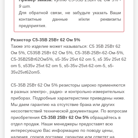
9 шт.
Для обратной связи, не забудьте указать Ваши
контактные данные и/или реквизиты
предприятия.
Резистор С5-35В 25Вт 62 Ом 5%
Также это изделие может называться: С5 35В 25Вт 62
Ом 5%, С535В 25Вт 62 Ом 5%, С5-35В-25Вт-62-Ом-5%,
С5-35В25Вт62Ом5%, s5-35v 25vt 62 om 5, s5 35v 25vt 62
om 5, s535v 25vt 62 om 5, s5-35v-25vt-62-om-5, s5-
35v25vt62om5.
С5-35В 25Вт 62 Ом 5% резисторы широко применяются
в разных электро-, радио- и контрольно-измерительных
приборах. Подробные характеристики приведены ниже.
Мы даем гарантию на отсутствие брака или других
несоответствий технической документации. По вопросам
приобретения
С5-35В 25Вт 62 Ом 5%
обращайтесь в
отдел продаж. Наши менеджеры предоставят всю
интересующую Вас информацию по поводу цены,
наличия, сроков доставки, гарантии или ответят на