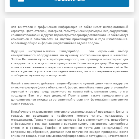
Вся текстовая и графическая информация на сайте несет информативный
характер. Цвет, оттенок, материал, геометрические размеры, вес, содержание,
комплект поставки и другие параметры товара представленого на сайте могут
изменяться в зависимости от партии производства и года изготовления.
Более подробную информацию уточняйте в отделе продаж.
Ведущий интернет-магазин Западприбор - это огромный выбор
измерительного оборудования по лучшему соотношению цена и качество.
Чтобы Вы могли купить приборы недорого, мы проводим мониторинг цен
конкурентов и всегда готовы предложить более низкую цену. Мы продаем
только качественные товары по самым лучшим ценам. На нашем сайте Вы
можете дешево купить как последние новинки, так и проверенные временем
приборы от лучших производителей.
На сайте постоянно действует акция «Куплю по лучшей цене» - если на другом
интернет-ресурсе (доска объявлений, форум, или объявление другого онлайн-
сервиса) у товара, представленного на нашем сайте, меньшая цена, то мы
продадим Вам его еще дешевле! Покупателям также предоставляется
дополнительная скидка за оставленный отзыв или фотографии применения
наших товаров.
В прайс-листе указана не вся номенклатура предлагаемой продукции. Цены на
товары, не вошедшие в прайс-лист можете узнать, связавшись с
менеджерами. Также у наших менеджеров Вы можете получить подробную
информацию о том, как дешево и выгодно купить измерительные приборы
оптом и в розницу. Телефон и электронная почта для консультаций по
вопросам приобретения, доставки или получения скидки приведены возле
описания товара. У нас самые квалифицированные сотрудники, качественное