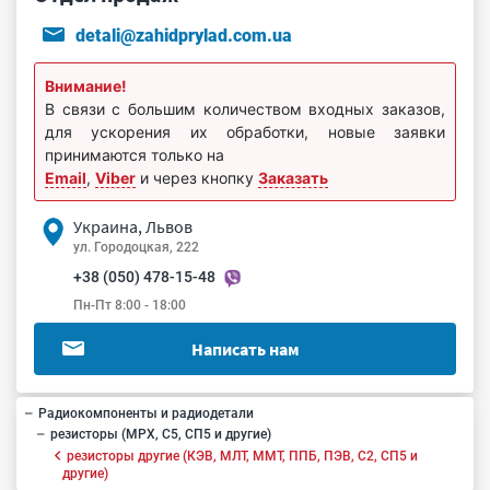
detali@zahidprylad.com.ua
Внимание!
В связи с большим количеством входных заказов,
для ускорения их обработки, новые заявки
принимаются только на
Email
,
Viber
и через кнопку
Заказать
Украина, Львов
ул. Городоцкая, 222
+38 (050) 478-15-48
Пн-Пт 8:00 - 18:00
Написать нам
Радиокомпоненты и радиодетали
резисторы (МРХ, С5, СП5 и другие)
резисторы другие (КЭВ, МЛТ, ММТ, ППБ, ПЭВ, С2, СП5 и
другие)