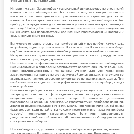
оборудование и выгодная цена.
Интернет магазин Западприбор - официальный дилер заводов изготовителей
измерительного оборудования. Наша цель - продажа товаров высокого
качества с лучшими ценовыми предложениями и сервисом для наших
клиентов. Наш интернет магазинможет не только продать необходимый Вам
прибор, но и предложить дополнительные услуги по его поверке, ремонту и
монтажу. Чтобы у Вас остались приятные впечатления после покупки на
нашем сайте, мы предусмотрели специальные гарантированные подарки к
самым популярным товарам.
Вы можете оставить отзывы на приобретенный у нас прибор, измеритель,
устройство, индикатор или изделие. Ваш отзыв при Вашем согласии будет
опубликован на официальном сайте без указания контактной информации.
Интернет-магазин принимаем активное участие в таких процедурах как
электронные торги, тендер, аукцион.
При отсутствии на официальном сайте в техническом описании необходимой
Вам информации о приборе Вы всегда можете обратиться к нам за помощью.
Наши квалифицированные менеджеры уточнят для Вас технические
характеристики на прибор из его технической документации: инструкция по
эксплуатации, паспорт, формуляр, руководство по эксплуатации, схемы. При
необходимости мы сделаем фотографии интересующего вас прибора, стенда
или устройства.
Описание на приборы взято с технической документации или с технической
литературы. Большинство фото изделий сделаны непосредственно нашими
специалистами перед отгрузкой товара. В описании устройства
предоставлены основные технические характеристики приборов: номинал,
диапазон измерения, класс точности, шкала, напряжение питания, габариты
(размер), вес. Если на сайте Вы увидели несоответствие названия прибора
(модель) техническим характеристикам, фото или прикрепленным
документам - сообщите об этом нам - Вы получите полезный подарок вместе
с покупаемым прибором.
При необходимости, уточнить общий вес и габариты или размер отдельной
части измерителя Вы можете в нашем сервисном центре. Наши инженеры