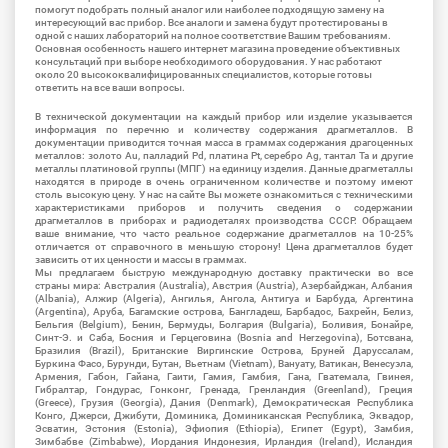
помогут подобрать полный аналог или наиболее подходящую замену на
интересующий вас прибор. Все аналоги и замена будут протестированы в
одной с наших лабораторий на полное соответствие Вашим требованиям.
Основная особенность нашего интернет магазина проведение объективных
консультаций при выборе необходимого оборудования. У нас работают
около 20 высококвалифицированных специалистов, которые готовы
ответить на все ваши вопросы.
В технической документации на каждый прибор или изделие указывается
информация по перечню и количеству содержания драгметаллов. В
документации приводится точная масса в граммах содержания драгоценных
металлов: золото Au, палладий Pd, платина Pt, серебро Ag, тантал Ta и другие
металлы платиновой группы (МПГ) на единицу изделия. Данные драгметаллы
находятся в природе в очень ограниченном количестве и поэтому имеют
столь высокую цену. У нас на сайте Вы можете ознакомиться с техническими
характеристиками приборов и получить сведения о содержании
драгметаллов в приборах и радиодеталях производства СССР. Обращаем
ваше внимание, что часто реальное содержание драгметаллов на 10-25%
отличается от справочного в меньшую сторону! Цена драгметаллов будет
зависить от их ценности и массы в граммах.
Мы предлагаем быструю международную доставку практически во все
страны мира: Австралия (Australia), Австрия (Austria), Азербайджан, Албания
(Albania), Алжир (Algeria), Ангилья, Ангола, Антигуа и Барбуда, Аргентина
(Argentina), Аруба, Багамские острова, Бангладеш, Барбадос, Бахрейн, Белиз,
Бельгия (Belgium), Бенин, Бермуды, Болгария (Bulgaria), Боливия, Бонайре,
Синт-Э. и Саба, Босния и Герцеговина (Bosnia and Herzegovina), Ботсвана,
Бразилия (Brazil), Британские Виргинские Острова, Бруней Даруссалам,
Буркина Фасо, Бурунди, Бутан, Вьетнам (Vietnam), Вануату, Ватикан, Венесуэла,
Армения, Габон, Гайана, Гаити, Гамия, Гамбия, Гана, Гватемала, Гвинея,
Гибралтар, Гондурас, Гонконг, Гренада, Гренландия (Greenland), Греция
(Greece), Грузия (Georgia), Дания (Denmark), Демократическая Республика
Конго, Джерси, Джибути, Доминика, Доминиканская Республика, Эквадор,
Эсватин, Эстония (Estonia), Эфиопия (Ethiopia), Египет (Egypt), Замбия,
Зимбабве (Zimbabwe), Иордания Индонезия, Ирландия (Ireland), Исландия