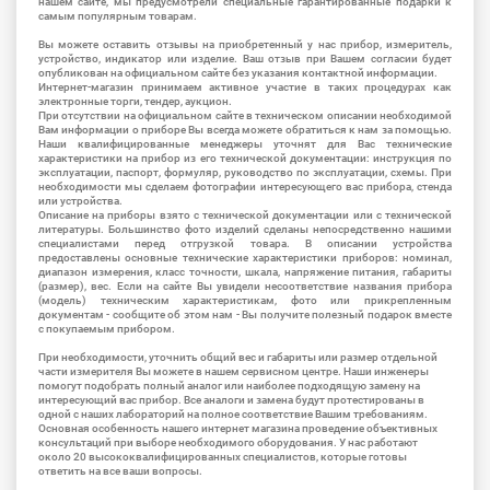
нашем сайте, мы предусмотрели специальные гарантированные подарки к
самым популярным товарам.
Вы можете оставить отзывы на приобретенный у нас прибор, измеритель,
устройство, индикатор или изделие. Ваш отзыв при Вашем согласии будет
опубликован на официальном сайте без указания контактной информации.
Интернет-магазин принимаем активное участие в таких процедурах как
электронные торги, тендер, аукцион.
При отсутствии на официальном сайте в техническом описании необходимой
Вам информации о приборе Вы всегда можете обратиться к нам за помощью.
Наши квалифицированные менеджеры уточнят для Вас технические
характеристики на прибор из его технической документации: инструкция по
эксплуатации, паспорт, формуляр, руководство по эксплуатации, схемы. При
необходимости мы сделаем фотографии интересующего вас прибора, стенда
или устройства.
Описание на приборы взято с технической документации или с технической
литературы. Большинство фото изделий сделаны непосредственно нашими
специалистами перед отгрузкой товара. В описании устройства
предоставлены основные технические характеристики приборов: номинал,
диапазон измерения, класс точности, шкала, напряжение питания, габариты
(размер), вес. Если на сайте Вы увидели несоответствие названия прибора
(модель) техническим характеристикам, фото или прикрепленным
документам - сообщите об этом нам - Вы получите полезный подарок вместе
с покупаемым прибором.
При необходимости, уточнить общий вес и габариты или размер отдельной
части измерителя Вы можете в нашем сервисном центре. Наши инженеры
помогут подобрать полный аналог или наиболее подходящую замену на
интересующий вас прибор. Все аналоги и замена будут протестированы в
одной с наших лабораторий на полное соответствие Вашим требованиям.
Основная особенность нашего интернет магазина проведение объективных
консультаций при выборе необходимого оборудования. У нас работают
около 20 высококвалифицированных специалистов, которые готовы
ответить на все ваши вопросы.