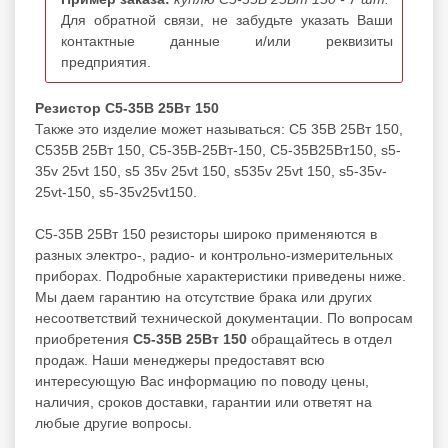
Для обратной связи, не забудьте указать Ваши
контактные данные и/или реквизиты
предприятия.
Резистор С5-35В 25Вт 150
Также это изделие может называться: С5 35В 25Вт 150,
С535В 25Вт 150, С5-35В-25Вт-150, С5-35В25Вт150, s5-
35v 25vt 150, s5 35v 25vt 150, s535v 25vt 150, s5-35v-
25vt-150, s5-35v25vt150.
С5-35В 25Вт 150 резисторы широко применяются в
разных электро-, радио- и контрольно-измерительных
приборах. Подробные характеристики приведены ниже.
Мы даем гарантию на отсутствие брака или других
несоответствий технической документации. По вопросам
приобретения
С5-35В 25Вт 150
обращайтесь в отдел
продаж. Наши менеджеры предоставят всю
интересующую Вас информацию по поводу цены,
наличия, сроков доставки, гарантии или ответят на
любые другие вопросы.