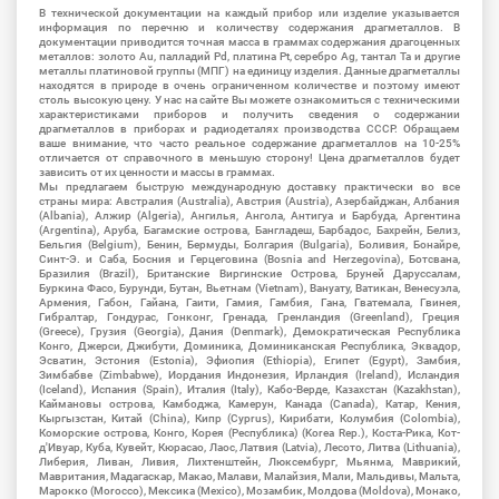
В технической документации на каждый прибор или изделие указывается
информация по перечню и количеству содержания драгметаллов. В
документации приводится точная масса в граммах содержания драгоценных
металлов: золото Au, палладий Pd, платина Pt, серебро Ag, тантал Ta и другие
металлы платиновой группы (МПГ) на единицу изделия. Данные драгметаллы
находятся в природе в очень ограниченном количестве и поэтому имеют
столь высокую цену. У нас на сайте Вы можете ознакомиться с техническими
характеристиками приборов и получить сведения о содержании
драгметаллов в приборах и радиодеталях производства СССР. Обращаем
ваше внимание, что часто реальное содержание драгметаллов на 10-25%
отличается от справочного в меньшую сторону! Цена драгметаллов будет
зависить от их ценности и массы в граммах.
Мы предлагаем быструю международную доставку практически во все
страны мира: Австралия (Australia), Австрия (Austria), Азербайджан, Албания
(Albania), Алжир (Algeria), Ангилья, Ангола, Антигуа и Барбуда, Аргентина
(Argentina), Аруба, Багамские острова, Бангладеш, Барбадос, Бахрейн, Белиз,
Бельгия (Belgium), Бенин, Бермуды, Болгария (Bulgaria), Боливия, Бонайре,
Синт-Э. и Саба, Босния и Герцеговина (Bosnia and Herzegovina), Ботсвана,
Бразилия (Brazil), Британские Виргинские Острова, Бруней Даруссалам,
Буркина Фасо, Бурунди, Бутан, Вьетнам (Vietnam), Вануату, Ватикан, Венесуэла,
Армения, Габон, Гайана, Гаити, Гамия, Гамбия, Гана, Гватемала, Гвинея,
Гибралтар, Гондурас, Гонконг, Гренада, Гренландия (Greenland), Греция
(Greece), Грузия (Georgia), Дания (Denmark), Демократическая Республика
Конго, Джерси, Джибути, Доминика, Доминиканская Республика, Эквадор,
Эсватин, Эстония (Estonia), Эфиопия (Ethiopia), Египет (Egypt), Замбия,
Зимбабве (Zimbabwe), Иордания Индонезия, Ирландия (Ireland), Исландия
(Iceland), Испания (Spain), Италия (Italy), Кабо-Верде, Казахстан (Kazakhstan),
Каймановы острова, Камбоджа, Камерун, Канада (Canada), Катар, Кения,
Кыргызстан, Китай (China), Кипр (Cyprus), Кирибати, Колумбия (Colombia),
Коморские острова, Конго, Корея (Республика) (Korea Rep.), Коста-Рика, Кот-
д'Ивуар, Куба, Кувейт, Кюрасао, Лаос, Латвия (Latvia), Лесото, Литва (Lithuania),
Либерия, Ливан, Ливия, Лихтенштейн, Люксембург, Мьянма, Маврикий,
Мавритания, Мадагаскар, Макао, Малави, Малайзия, Мали, Мальдивы, Мальта,
Марокко (Morocco), Мексика (Mexico), Мозамбик, Молдова (Moldova), Монако,