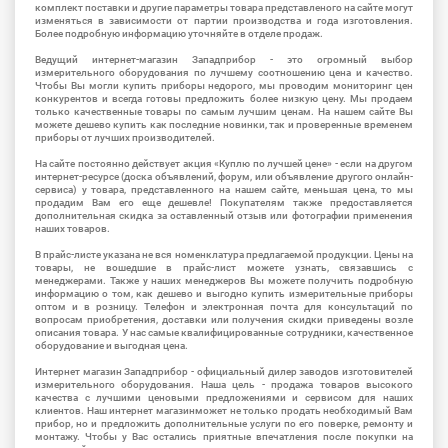
комплект поставки и другие параметры товара представленого на сайте могут
изменяться в зависимости от партии производства и года изготовления.
Более подробную информацию уточняйте в отделе продаж.
Ведущий интернет-магазин Западприбор - это огромный выбор
измерительного оборудования по лучшему соотношению цена и качество.
Чтобы Вы могли купить приборы недорого, мы проводим мониторинг цен
конкурентов и всегда готовы предложить более низкую цену. Мы продаем
только качественные товары по самым лучшим ценам. На нашем сайте Вы
можете дешево купить как последние новинки, так и проверенные временем
приборы от лучших производителей.
На сайте постоянно действует акция «Куплю по лучшей цене» - если на другом
интернет-ресурсе (доска объявлений, форум, или объявление другого онлайн-
сервиса) у товара, представленного на нашем сайте, меньшая цена, то мы
продадим Вам его еще дешевле! Покупателям также предоставляется
дополнительная скидка за оставленный отзыв или фотографии применения
наших товаров.
В прайс-листе указана не вся номенклатура предлагаемой продукции. Цены на
товары, не вошедшие в прайс-лист можете узнать, связавшись с
менеджерами. Также у наших менеджеров Вы можете получить подробную
информацию о том, как дешево и выгодно купить измерительные приборы
оптом и в розницу. Телефон и электронная почта для консультаций по
вопросам приобретения, доставки или получения скидки приведены возле
описания товара. У нас самые квалифицированные сотрудники, качественное
оборудование и выгодная цена.
Интернет магазин Западприбор - официальный дилер заводов изготовителей
измерительного оборудования. Наша цель - продажа товаров высокого
качества с лучшими ценовыми предложениями и сервисом для наших
клиентов. Наш интернет магазинможет не только продать необходимый Вам
прибор, но и предложить дополнительные услуги по его поверке, ремонту и
монтажу. Чтобы у Вас остались приятные впечатления после покупки на