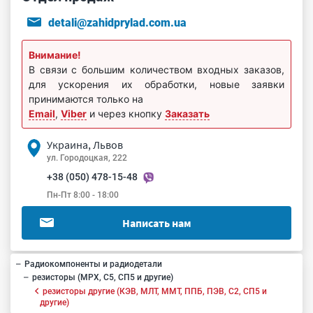
detali@zahidprylad.com.ua
Внимание!
В связи с большим количеством входных заказов,
для ускорения их обработки, новые заявки
принимаются только на
Email
,
Viber
и через кнопку
Заказать
Украина, Львов
ул. Городоцкая, 222
+38 (050) 478-15-48
Пн-Пт 8:00 - 18:00
Написать нам
Радиокомпоненты и радиодетали
резисторы (МРХ, С5, СП5 и другие)
резисторы другие (КЭВ, МЛТ, ММТ, ППБ, ПЭВ, С2, СП5 и
другие)