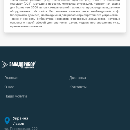
стандарт (ОСТ), методика поверки, методика аттестации, поверочная схема
для более чем 3500 типов измерительной техники от производителя данного
оборудования. Из сайта Вы можете скачать весь необходимый софт
(программа, драйвер) необходимый для работы приобретенного устройства.
Также у нас есть библиотека нормативно-правовых документов, которые
связаны с нашей сферой деятельности: закон, кодекс, постановление, указ,
временное положение.
Главная
Доставка
О нас
Контакты
Наши услуги
Украина
Львов
ул. Городоцкая, 222