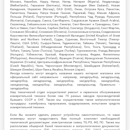
Монако, Намибия, Науру, Непал, Нигер, Нигерия (Nigeria), Нидерланды
(Netherlands), Германия (Germany), Новая Зеландия (New Zealand), Новая
Каледония, Норвегия (Norway), ОАЭ (UAE), Оман, Острова Кука, Пакистан,
Палестина, Панама, Папуа Новая Гвинея, Парагвай, Перу, Южная Африка,
Польша (Poland), Португалия (Portugal), Республика Чад, Руанда, Румыния
(Romania), Сальвадор, Самоа, Сан-Марино, Саудовская Аравия (Saudi Arabia),
Свазиленд, Сейшельские острова, Сенегал, Сент-Винсент и Гренадины, Сент-
Китс и Невис, Сент-Люсия, Сербия (Serbia), Сингапур (Singapore), Синт-Мартен,
Словакия (Slovakia), Словения (Slovenia), Соломоновые острова, Соединенное
Королевство Великобритании и Северной Ирландии (United Kingdom of Great
Britain and Northern Ireland), Судан, Суринам, Восточный Тимор (Тимор-
Лешти), США (USA), Сьерра-Леоне, Таджикистан, Тайвань (Taiwan), Таиланд
(Thailand), Танзания (Объединенная Республика), Того, Тонга, Тринидад и
Тобаго, Тувалу, Тунис (Tunisia), Турция (Turkey), Туркменистан, Уганда, Венгрия
(Hungary), Узбекистан, Уругвай, Фарерские острова, Фиджи, Филиппины
(Philippines), Финляндия (Finland), Франция (France), Французская Полинезия,
Хорватия (Croatia), Центральноафриканская Республика, Чешская Республика
(Czech Republic), Чили, Черногория (Montenegro), Швейцария (Switzerland),
Швеция (Sweden), Шри-Ланка, Ямайка, Япония (Japan).
Иногда клиенты могут вводить название нашего интернет магазина или
официальный сайт неправильно - например, западпрыбор, западпрылад,
западпрібор, западприлад, західприбор, західпрібор, захидприбор,
захидприлад, захидпрібор, захидпрыбор, захидпрылад. Правильно -
западприбор.
Наш технический отдел осуществляет ремонт и сервисное обслуживание
измерительной техники более чем 75 разных заводов производителей
бывшего СССР и СНГ. Также мы осуществляем такие метрологические
процедуры: калибровка, тарирование, градуирование, испытание средств
измерительной техники.
Если Вы можете сделать ремонт устройства самостоятельно, то наши
инженеры могут предоставить Вам полный комплект необходимой
технической документации: электрическая схема, ТО, РЭ, ФО, ПС. Также мы
располагаем обширной базой технических и метрологических документов:
технические условия (ТУ), техническое задание (ТЗ), ГОСТ, отраслевой