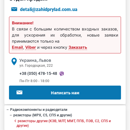
detali@zahidprylad.com.ua
Внимание!
В связи с большим количеством входных заказов,
для ускорения их обработки, новые заявки
принимаются только на
Email
,
Viber
и через кнопку
Заказать
Украина, Львов
ул. Городоцкая, 222
+38 (050) 478-15-48
Пн-Пт 8:00 - 18:00
Написать нам
Радиокомпоненты и радиодетали
резисторы (МРХ, С5, СП5 и другие)
резисторы другие (КЭВ, МЛТ, ММТ, ППБ, ПЭВ, С2, СП5 и
другие)