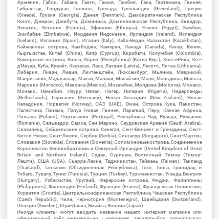
Армения, Габон, Гайана, Гаити, Гамия, Гамбия, Гана, Гватемала, Гвинея,
Гибралтар, Гондурас, Гонконг, Гренада, Гренландия (Greenland), Греция
(Greece), Грузия (Georgia), Дания (Denmark), Демократическая Республика
Конго, Джерси, Джибути, Доминика, Доминиканская Республика, Эквадор,
Эсватин, Эстония (Estonia), Эфиопия (Ethiopia), Египет (Egypt), Замбия,
Зимбабве (Zimbabwe), Иордания Индонезия, Ирландия (Ireland), Исландия
(Iceland), Испания (Spain), Италия (Italy), Кабо-Верде, Казахстан (Kazakhstan),
Каймановы острова, Камбоджа, Камерун, Канада (Canada), Катар, Кения,
Кыргызстан, Китай (China), Кипр (Cyprus), Кирибати, Колумбия (Colombia),
Коморские острова, Конго, Корея (Республика) (Korea Rep.), Коста-Рика, Кот-
д'Ивуар, Куба, Кувейт, Кюрасао, Лаос, Латвия (Latvia), Лесото, Литва (Lithuania),
Либерия, Ливан, Ливия, Лихтенштейн, Люксембург, Мьянма, Маврикий,
Мавритания, Мадагаскар, Макао, Малави, Малайзия, Мали, Мальдивы, Мальта,
Марокко (Morocco), Мексика (Mexico), Мозамбик, Молдова (Moldova), Монако,
Монако, Намибия, Науру, Непал, Нигер, Нигерия (Nigeria), Нидерланды
(Netherlands), Германия (Germany), Новая Зеландия (New Zealand), Новая
Каледония, Норвегия (Norway), ОАЭ (UAE), Оман, Острова Кука, Пакистан,
Палестина, Панама, Папуа Новая Гвинея, Парагвай, Перу, Южная Африка,
Польша (Poland), Португалия (Portugal), Республика Чад, Руанда, Румыния
(Romania), Сальвадор, Самоа, Сан-Марино, Саудовская Аравия (Saudi Arabia),
Свазиленд, Сейшельские острова, Сенегал, Сент-Винсент и Гренадины, Сент-
Китс и Невис, Сент-Люсия, Сербия (Serbia), Сингапур (Singapore), Синт-Мартен,
Словакия (Slovakia), Словения (Slovenia), Соломоновые острова, Соединенное
Королевство Великобритании и Северной Ирландии (United Kingdom of Great
Britain and Northern Ireland), Судан, Суринам, Восточный Тимор (Тимор-
Лешти), США (USA), Сьерра-Леоне, Таджикистан, Тайвань (Taiwan), Таиланд
(Thailand), Танзания (Объединенная Республика), Того, Тонга, Тринидад и
Тобаго, Тувалу, Тунис (Tunisia), Турция (Turkey), Туркменистан, Уганда, Венгрия
(Hungary), Узбекистан, Уругвай, Фарерские острова, Фиджи, Филиппины
(Philippines), Финляндия (Finland), Франция (France), Французская Полинезия,
Хорватия (Croatia), Центральноафриканская Республика, Чешская Республика
(Czech Republic), Чили, Черногория (Montenegro), Швейцария (Switzerland),
Швеция (Sweden), Шри-Ланка, Ямайка, Япония (Japan).
Иногда клиенты могут вводить название нашего интернет магазина или
официальный сайт неправильно - например, западпрыбор, западпрылад,