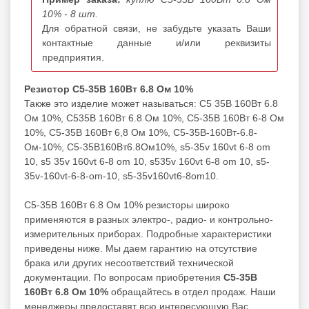
10% - 8 шт.
Для обратной связи, не забудьте указать Ваши
контактные данные и/или реквизиты
предприятия.
Резистор С5-35В 160Вт 6.8 Ом 10%
Также это изделие может называться: С5 35В 160Вт 6.8
Ом 10%, С535В 160Вт 6.8 Ом 10%, С5-35В 160Вт 6-8 Ом
10%, С5-35В 160Вт 6,8 Ом 10%, С5-35В-160Вт-6.8-
Ом-10%, С5-35В160Вт6.8Ом10%, s5-35v 160vt 6-8 om
10, s5 35v 160vt 6-8 om 10, s535v 160vt 6-8 om 10, s5-
35v-160vt-6-8-om-10, s5-35v160vt6-8om10.
С5-35В 160Вт 6.8 Ом 10% резисторы широко
применяются в разных электро-, радио- и контрольно-
измерительных приборах. Подробные характеристики
приведены ниже. Мы даем гарантию на отсутствие
брака или других несоответствий технической
документации. По вопросам приобретения
С5-35В
160Вт 6.8 Ом 10%
обращайтесь в отдел продаж. Наши
менеджеры предоставят всю интересующую Вас