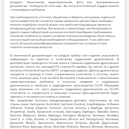
(модель) техническим характеристикам, фото или прикрепленным
документам - сообщите об этом нам - Вы получите полезный подарок вместе
с покупаемым прибором.
При необходимости, уточнить общий вес и габариты или размер отдельной
части измерителя Вы можете в нашем сервисном центре. Наши инженеры
помогут подобрать полный аналог или наиболее подходящую замену на
интересующий вас прибор. Все аналоги и замена будут протестированы в
одной с наших лабораторий на полное соответствие Вашим требованиям.
Основная особенность нашего интернет магазина проведение объективных
консультаций при выборе необходимого оборудования. У нас работают
около 20 высококвалифицированных специалистов, которые готовы
ответить на все ваши вопросы.
В технической документации на каждый прибор или изделие указывается
информация по перечню и количеству содержания драгметаллов. В
документации приводится точная масса в граммах содержания драгоценных
металлов: золото Au, палладий Pd, платина Pt, серебро Ag, тантал Ta и другие
металлы платиновой группы (МПГ) на единицу изделия. Данные драгметаллы
находятся в природе в очень ограниченном количестве и поэтому имеют
столь высокую цену. У нас на сайте Вы можете ознакомиться с техническими
характеристиками приборов и получить сведения о содержании
драгметаллов в приборах и радиодеталях производства СССР. Обращаем
ваше внимание, что часто реальное содержание драгметаллов на 10-25%
отличается от справочного в меньшую сторону! Цена драгметаллов будет
зависить от их ценности и массы в граммах.
Мы предлагаем быструю международную доставку практически во все
страны мира: Австралия (Australia), Австрия (Austria), Азербайджан, Албания
(Albania), Алжир (Algeria), Ангилья, Ангола, Антигуа и Барбуда, Аргентина
(Argentina), Аруба, Багамские острова, Бангладеш, Барбадос, Бахрейн, Белиз,
Бельгия (Belgium), Бенин, Бермуды, Болгария (Bulgaria), Боливия, Бонайре,
Синт-Э. и Саба, Босния и Герцеговина (Bosnia and Herzegovina), Ботсвана,
Бразилия (Brazil), Британские Виргинские Острова, Бруней Даруссалам,
Буркина Фасо, Бурунди, Бутан, Вьетнам (Vietnam), Вануату, Ватикан, Венесуэла,