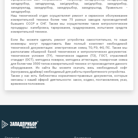
западпрібор, западприлад, західприбор, західпрібор, захидприбор,
захидприлад, захидпрібор, захидпрыбор, захидпрылад. Правильно -
западприбор.
Наш технический отдел осуществляет ремонт и сервисное обслуживание
измерительной техники более чем 75 разных заводов производителей
бывшего СССР и СНГ. Также мы осуществляем такие метрологические
процедуры: калибровка, тарирование, градуирование, испытание средств
измерительной техники.
Если Вы можете сделать ремонт устройства самостоятельно, то наши
инженеры могут предоставить Вам полный комплект необходимой
технической документации: электрическая схема, ТО, РЭ, ФО, ПС. Также мы
располагаем обширной базой технических и метрологических документов:
технические условия (ТУ), техническое задание (ТЗ), ГОСТ, отраслевой
стандарт (ОСТ), методика поверки, методика аттестации, поверочная схема
для более чем 3500 типов измерительной техники от производителя данного
оборудования. Из сайта Вы можете скачать весь необходимый софт
(программа, драйвер) необходимый для работы приобретенного устройства.
Также у нас есть библиотека нормативно-правовых документов, которые
связаны с нашей сферой деятельности: закон, кодекс, постановление, указ,
временное положение.