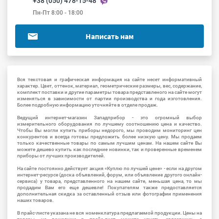
+38 (050) 478-15-48
Пн-Пт 8:00 - 18:00
Написать нам
Вся текстовая и графическая информация на сайте несет информативный
характер. Цвет, оттенок, материал, геометрические размеры, вес, содержание,
комплект поставки и другие параметры товара представленого на сайте могут
изменяться в зависимости от партии производства и года изготовления.
Более подробную информацию уточняйте в отделе продаж.
Ведущий интернет-магазин Западприбор - это огромный выбор
измерительного оборудования по лучшему соотношению цена и качество.
Чтобы Вы могли купить приборы недорого, мы проводим мониторинг цен
конкурентов и всегда готовы предложить более низкую цену. Мы продаем
только качественные товары по самым лучшим ценам. На нашем сайте Вы
можете дешево купить как последние новинки, так и проверенные временем
приборы от лучших производителей.
На сайте постоянно действует акция «Куплю по лучшей цене» - если на другом
интернет-ресурсе (доска объявлений, форум, или объявление другого онлайн-
сервиса) у товара, представленного на нашем сайте, меньшая цена, то мы
продадим Вам его еще дешевле! Покупателям также предоставляется
дополнительная скидка за оставленный отзыв или фотографии применения
наших товаров.
В прайс-листе указана не вся номенклатура предлагаемой продукции. Цены на