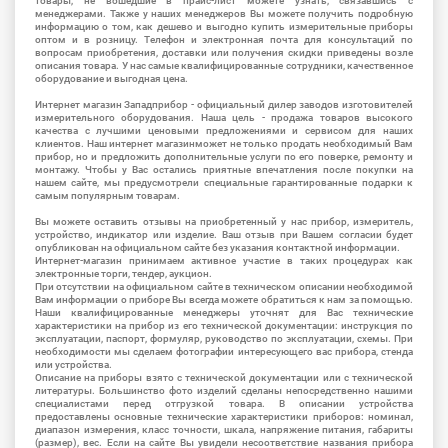
товары, не вошедшие в прайс-лист можете узнать, связавшись с
менеджерами. Также у наших менеджеров Вы можете получить подробную
информацию о том, как дешево и выгодно купить измерительные приборы
оптом и в розницу. Телефон и электронная почта для консультаций по
вопросам приобретения, доставки или получения скидки приведены возле
описания товара. У нас самые квалифицированные сотрудники, качественное
оборудование и выгодная цена.
Интернет магазин Западприбор - официальный дилер заводов изготовителей
измерительного оборудования. Наша цель - продажа товаров высокого
качества с лучшими ценовыми предложениями и сервисом для наших
клиентов. Наш интернет магазинможет не только продать необходимый Вам
прибор, но и предложить дополнительные услуги по его поверке, ремонту и
монтажу. Чтобы у Вас остались приятные впечатления после покупки на
нашем сайте, мы предусмотрели специальные гарантированные подарки к
самым популярным товарам.
Вы можете оставить отзывы на приобретенный у нас прибор, измеритель,
устройство, индикатор или изделие. Ваш отзыв при Вашем согласии будет
опубликован на официальном сайте без указания контактной информации.
Интернет-магазин принимаем активное участие в таких процедурах как
электронные торги, тендер, аукцион.
При отсутствии на официальном сайте в техническом описании необходимой
Вам информации о приборе Вы всегда можете обратиться к нам за помощью.
Наши квалифицированные менеджеры уточнят для Вас технические
характеристики на прибор из его технической документации: инструкция по
эксплуатации, паспорт, формуляр, руководство по эксплуатации, схемы. При
необходимости мы сделаем фотографии интересующего вас прибора, стенда
или устройства.
Описание на приборы взято с технической документации или с технической
литературы. Большинство фото изделий сделаны непосредственно нашими
специалистами перед отгрузкой товара. В описании устройства
предоставлены основные технические характеристики приборов: номинал,
диапазон измерения, класс точности, шкала, напряжение питания, габариты
(размер), вес. Если на сайте Вы увидели несоответствие названия прибора