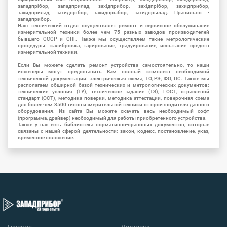
западпрібор, западприлад, західприбор, західпрібор, захидприбор,
захидприлад, захидпрібор, захидпрыбор, захидпрылад. Правильно -
западприбор.
Наш технический отдел осуществляет ремонт и сервисное обслуживание
измерительной техники более чем 75 разных заводов производителей
бывшего СССР и СНГ. Также мы осуществляем такие метрологические
процедуры: калибровка, тарирование, градуирование, испытание средств
измерительной техники.
Если Вы можете сделать ремонт устройства самостоятельно, то наши
инженеры могут предоставить Вам полный комплект необходимой
технической документации: электрическая схема, ТО, РЭ, ФО, ПС. Также мы
располагаем обширной базой технических и метрологических документов:
технические условия (ТУ), техническое задание (ТЗ), ГОСТ, отраслевой
стандарт (ОСТ), методика поверки, методика аттестации, поверочная схема
для более чем 3500 типов измерительной техники от производителя данного
оборудования. Из сайта Вы можете скачать весь необходимый софт
(программа, драйвер) необходимый для работы приобретенного устройства.
Также у нас есть библиотека нормативно-правовых документов, которые
связаны с нашей сферой деятельности: закон, кодекс, постановление, указ,
временное положение.