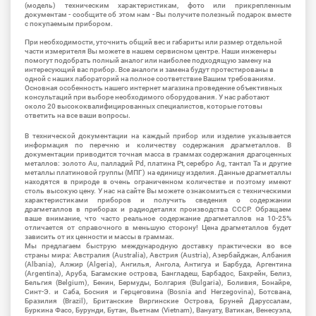
(модель) техническим характеристикам, фото или прикрепленным
документам - сообщите об этом нам - Вы получите полезный подарок вместе
с покупаемым прибором.
При необходимости, уточнить общий вес и габариты или размер отдельной
части измерителя Вы можете в нашем сервисном центре. Наши инженеры
помогут подобрать полный аналог или наиболее подходящую замену на
интересующий вас прибор. Все аналоги и замена будут протестированы в
одной с наших лабораторий на полное соответствие Вашим требованиям.
Основная особенность нашего интернет магазина проведение объективных
консультаций при выборе необходимого оборудования. У нас работают
около 20 высококвалифицированных специалистов, которые готовы
ответить на все ваши вопросы.
В технической документации на каждый прибор или изделие указывается
информация по перечню и количеству содержания драгметаллов. В
документации приводится точная масса в граммах содержания драгоценных
металлов: золото Au, палладий Pd, платина Pt, серебро Ag, тантал Ta и другие
металлы платиновой группы (МПГ) на единицу изделия. Данные драгметаллы
находятся в природе в очень ограниченном количестве и поэтому имеют
столь высокую цену. У нас на сайте Вы можете ознакомиться с техническими
характеристиками приборов и получить сведения о содержании
драгметаллов в приборах и радиодеталях производства СССР. Обращаем
ваше внимание, что часто реальное содержание драгметаллов на 10-25%
отличается от справочного в меньшую сторону! Цена драгметаллов будет
зависить от их ценности и массы в граммах.
Мы предлагаем быструю международную доставку практически во все
страны мира: Австралия (Australia), Австрия (Austria), Азербайджан, Албания
(Albania), Алжир (Algeria), Ангилья, Ангола, Антигуа и Барбуда, Аргентина
(Argentina), Аруба, Багамские острова, Бангладеш, Барбадос, Бахрейн, Белиз,
Бельгия (Belgium), Бенин, Бермуды, Болгария (Bulgaria), Боливия, Бонайре,
Синт-Э. и Саба, Босния и Герцеговина (Bosnia and Herzegovina), Ботсвана,
Бразилия (Brazil), Британские Виргинские Острова, Бруней Даруссалам,
Буркина Фасо, Бурунди, Бутан, Вьетнам (Vietnam), Вануату, Ватикан, Венесуэла,