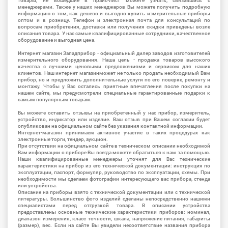
товары, не вошедшие в прайс-лист можете узнать, связавшись с
менеджерами. Также у наших менеджеров Вы можете получить подробную
информацию о том, как дешево и выгодно купить измерительные приборы
оптом и в розницу. Телефон и электронная почта для консультаций по
вопросам приобретения, доставки или получения скидки приведены возле
описания товара. У нас самые квалифицированные сотрудники, качественное
оборудование и выгодная цена.
Интернет магазин Западприбор - официальный дилер заводов изготовителей
измерительного оборудования. Наша цель - продажа товаров высокого
качества с лучшими ценовыми предложениями и сервисом для наших
клиентов. Наш интернет магазинможет не только продать необходимый Вам
прибор, но и предложить дополнительные услуги по его поверке, ремонту и
монтажу. Чтобы у Вас остались приятные впечатления после покупки на
нашем сайте, мы предусмотрели специальные гарантированные подарки к
самым популярным товарам.
Вы можете оставить отзывы на приобретенный у нас прибор, измеритель,
устройство, индикатор или изделие. Ваш отзыв при Вашем согласии будет
опубликован на официальном сайте без указания контактной информации.
Интернет-магазин принимаем активное участие в таких процедурах как
электронные торги, тендер, аукцион.
При отсутствии на официальном сайте в техническом описании необходимой
Вам информации о приборе Вы всегда можете обратиться к нам за помощью.
Наши квалифицированные менеджеры уточнят для Вас технические
характеристики на прибор из его технической документации: инструкция по
эксплуатации, паспорт, формуляр, руководство по эксплуатации, схемы. При
необходимости мы сделаем фотографии интересующего вас прибора, стенда
или устройства.
Описание на приборы взято с технической документации или с технической
литературы. Большинство фото изделий сделаны непосредственно нашими
специалистами перед отгрузкой товара. В описании устройства
предоставлены основные технические характеристики приборов: номинал,
диапазон измерения, класс точности, шкала, напряжение питания, габариты
(размер), вес. Если на сайте Вы увидели несоответствие названия прибора