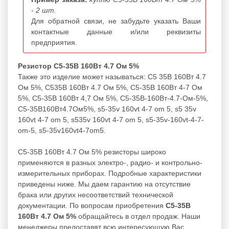
- 2 шт.
Для обратной связи, не забудьте указать Ваши
контактные данные и/или реквизиты
предприятия.
Резистор С5-35В 160Вт 4.7 Ом 5%
Также это изделие может называться: С5 35В 160Вт 4.7
Ом 5%, С535В 160Вт 4.7 Ом 5%, С5-35В 160Вт 4-7 Ом
5%, С5-35В 160Вт 4,7 Ом 5%, С5-35В-160Вт-4.7-Ом-5%,
С5-35В160Вт4.7Ом5%, s5-35v 160vt 4-7 om 5, s5 35v
160vt 4-7 om 5, s535v 160vt 4-7 om 5, s5-35v-160vt-4-7-
om-5, s5-35v160vt4-7om5.
С5-35В 160Вт 4.7 Ом 5% резисторы широко
применяются в разных электро-, радио- и контрольно-
измерительных приборах. Подробные характеристики
приведены ниже. Мы даем гарантию на отсутствие
брака или других несоответствий технической
документации. По вопросам приобретения
С5-35В
160Вт 4.7 Ом 5%
обращайтесь в отдел продаж. Наши
менеджеры предоставят всю интересующую Вас