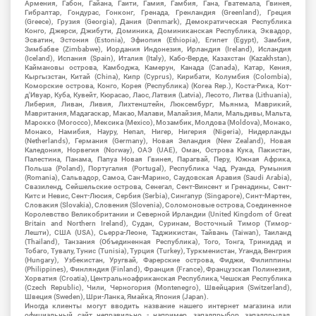
Армения, Габон, Гайана, Гаити, Гамия, Гамбия, Гана, Гватемала, Гвинея,
Гибралтар, Гондурас, Гонконг, Гренада, Гренландия (Greenland), Греция
(Greece), Грузия (Georgia), Дания (Denmark), Демократическая Республика
Конго, Джерси, Джибути, Доминика, Доминиканская Республика, Эквадор,
Эсватин, Эстония (Estonia), Эфиопия (Ethiopia), Египет (Egypt), Замбия,
Зимбабве (Zimbabwe), Иордания Индонезия, Ирландия (Ireland), Исландия
(Iceland), Испания (Spain), Италия (Italy), Кабо-Верде, Казахстан (Kazakhstan),
Каймановы острова, Камбоджа, Камерун, Канада (Canada), Катар, Кения,
Кыргызстан, Китай (China), Кипр (Cyprus), Кирибати, Колумбия (Colombia),
Коморские острова, Конго, Корея (Республика) (Korea Rep.), Коста-Рика, Кот-
д'Ивуар, Куба, Кувейт, Кюрасао, Лаос, Латвия (Latvia), Лесото, Литва (Lithuania),
Либерия, Ливан, Ливия, Лихтенштейн, Люксембург, Мьянма, Маврикий,
Мавритания, Мадагаскар, Макао, Малави, Малайзия, Мали, Мальдивы, Мальта,
Марокко (Morocco), Мексика (Mexico), Мозамбик, Молдова (Moldova), Монако,
Монако, Намибия, Науру, Непал, Нигер, Нигерия (Nigeria), Нидерланды
(Netherlands), Германия (Germany), Новая Зеландия (New Zealand), Новая
Каледония, Норвегия (Norway), ОАЭ (UAE), Оман, Острова Кука, Пакистан,
Палестина, Панама, Папуа Новая Гвинея, Парагвай, Перу, Южная Африка,
Польша (Poland), Португалия (Portugal), Республика Чад, Руанда, Румыния
(Romania), Сальвадор, Самоа, Сан-Марино, Саудовская Аравия (Saudi Arabia),
Свазиленд, Сейшельские острова, Сенегал, Сент-Винсент и Гренадины, Сент-
Китс и Невис, Сент-Люсия, Сербия (Serbia), Сингапур (Singapore), Синт-Мартен,
Словакия (Slovakia), Словения (Slovenia), Соломоновые острова, Соединенное
Королевство Великобритании и Северной Ирландии (United Kingdom of Great
Britain and Northern Ireland), Судан, Суринам, Восточный Тимор (Тимор-
Лешти), США (USA), Сьерра-Леоне, Таджикистан, Тайвань (Taiwan), Таиланд
(Thailand), Танзания (Объединенная Республика), Того, Тонга, Тринидад и
Тобаго, Тувалу, Тунис (Tunisia), Турция (Turkey), Туркменистан, Уганда, Венгрия
(Hungary), Узбекистан, Уругвай, Фарерские острова, Фиджи, Филиппины
(Philippines), Финляндия (Finland), Франция (France), Французская Полинезия,
Хорватия (Croatia), Центральноафриканская Республика, Чешская Республика
(Czech Republic), Чили, Черногория (Montenegro), Швейцария (Switzerland),
Швеция (Sweden), Шри-Ланка, Ямайка, Япония (Japan).
Иногда клиенты могут вводить название нашего интернет магазина или
официальный сайт неправильно - например, западпрыбор, западпрылад,