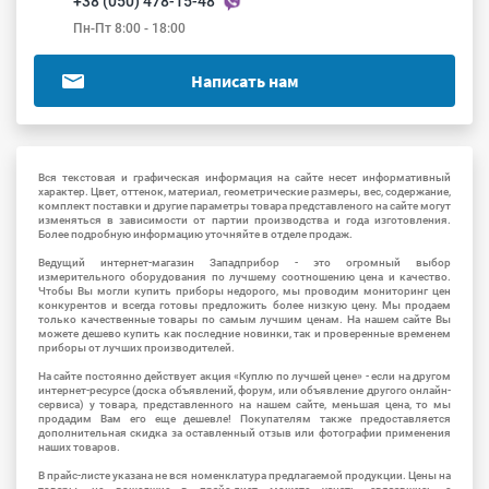
+38 (050) 478-15-48
Пн-Пт 8:00 - 18:00
Написать нам
Вся текстовая и графическая информация на сайте несет информативный
характер. Цвет, оттенок, материал, геометрические размеры, вес, содержание,
комплект поставки и другие параметры товара представленого на сайте могут
изменяться в зависимости от партии производства и года изготовления.
Более подробную информацию уточняйте в отделе продаж.
Ведущий интернет-магазин Западприбор - это огромный выбор
измерительного оборудования по лучшему соотношению цена и качество.
Чтобы Вы могли купить приборы недорого, мы проводим мониторинг цен
конкурентов и всегда готовы предложить более низкую цену. Мы продаем
только качественные товары по самым лучшим ценам. На нашем сайте Вы
можете дешево купить как последние новинки, так и проверенные временем
приборы от лучших производителей.
На сайте постоянно действует акция «Куплю по лучшей цене» - если на другом
интернет-ресурсе (доска объявлений, форум, или объявление другого онлайн-
сервиса) у товара, представленного на нашем сайте, меньшая цена, то мы
продадим Вам его еще дешевле! Покупателям также предоставляется
дополнительная скидка за оставленный отзыв или фотографии применения
наших товаров.
В прайс-листе указана не вся номенклатура предлагаемой продукции. Цены на