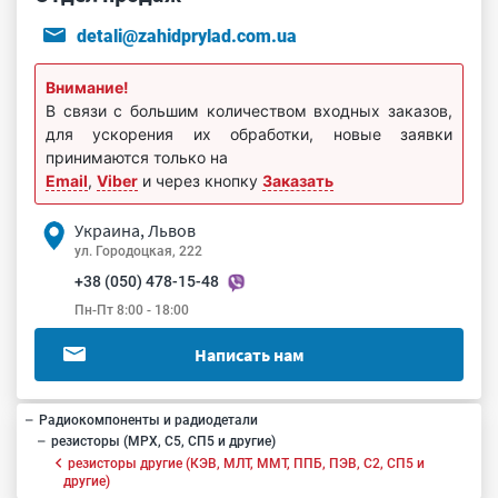
detali@zahidprylad.com.ua
Внимание!
В связи с большим количеством входных заказов,
для ускорения их обработки, новые заявки
принимаются только на
Email
,
Viber
и через кнопку
Заказать
Украина, Львов
ул. Городоцкая, 222
+38 (050) 478-15-48
Пн-Пт 8:00 - 18:00
Написать нам
Радиокомпоненты и радиодетали
резисторы (МРХ, С5, СП5 и другие)
резисторы другие (КЭВ, МЛТ, ММТ, ППБ, ПЭВ, С2, СП5 и
другие)