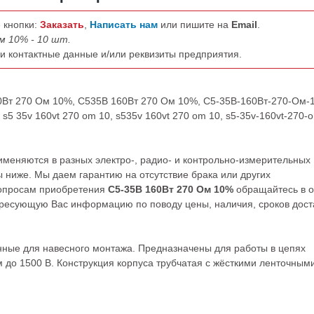
 кнопки:
Заказать
,
Написать нам
или пишите на
Email
.
м 10% - 10 шт.
ши контактные данные и/или реквизиты предприятия.
60Вт 270 Ом 10%, С535В 160Вт 270 Ом 10%, С5-35В-160Вт-270-Ом-
5 35v 160vt 270 om 10, s535v 160vt 270 om 10, s5-35v-160vt-270-
меняются в разных электро-, радио- и контрольно-измерительных
 ниже. Мы даем гарантию на отсутствие брака или других
вопросам приобретения
С5-35В 160Вт 270 Ом 10%
обращайтесь в о
ресующую Вас информацию по поводу цены, наличия, сроков дост
ные для навесного монтажа. Предназначены для работы в цепях
 до 1500 В. Конструкция корпуса трубчатая с жёсткими ленточным