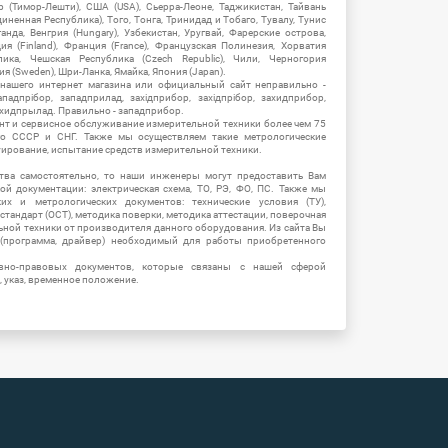
ор (Тимор-Лешти), США (USA), Сьерра-Леоне, Таджикистан, Тайвань
единенная Республика), Того, Тонга, Тринидад и Тобаго, Тувалу, Тунис
Уганда, Венгрия (Hungary), Узбекистан, Уругвай, Фарерские острова,
ия (Finland), Франция (France), Французская Полинезия, Хорватия
блика, Чешская Республика (Czech Republic), Чили, Черногория
ия (Sweden), Шри-Ланка, Ямайка, Япония (Japan).
 нашего интернет магазина или официальный сайт неправильно -
адпрібор, западприлад, західприбор, західпрібор, захидприбор,
ахидпрылад. Правильно - западприбор.
нт и сервисное обслуживание измерительной техники более чем 75
о СССР и СНГ. Также мы осуществляем такие метрологические
уирование, испытание средств измерительной техники.
тва самостоятельно, то наши инженеры могут предоставить Вам
й документации: электрическая схема, ТО, РЭ, ФО, ПС. Также мы
их и метрологических документов: технические условия (ТУ),
 стандарт (ОСТ), методика поверки, методика аттестации, поверочная
ьной техники от производителя данного оборудования. Из сайта Вы
(программа, драйвер) необходимый для работы приобретенного
вно-правовых документов, которые связаны с нашей сферой
, указ, временное положение.