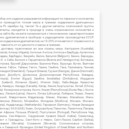
ибор или изделие указывается информация по перечню и количеству
ии приводится точная масса в граммах содержания драгоценных
на Pt, серебро Ag, тантал Ta и другие металлы платиновой группы
еталлы находятся в природе в очень ограниченном количестве и
на сайте Вы можете ознакомиться с техническими характеристиками
нии драгметаллов в приборах и радиодеталях производства СССР.
ое содержание драгметаллов на 10-25% отличается от справочного в
зависить от их ценности и массы в граммах.
ставку практически во все страны мира: Австралия (Australia),
ania), Алжир (Algeria), Ангилья, Ангола, Антигуа и Барбуда, Аргентина
гладеш, Барбадос, Бахрейн, Белиз, Бельгия (Belgium), Бенин, Бермуды,
-Э. и Саба, Босния и Герцеговина (Bosnia and Herzegovina), Ботсвана,
Острова, Бруней Даруссалам, Буркина Фасо, Бурунди, Бутан, Вьетнам
мения, Габон, Гайана, Гаити, Гамия, Гамбия, Гана, Гватемала, Гвинея,
андия (Greenland), Греция (Greece), Грузия (Georgia), Дания (Denmark),
рси, Джибути, Доминика, Доминиканская Республика, Эквадор,
hiopia), Египет (Egypt), Замбия, Зимбабве (Zimbabwe), Иордания
Iceland), Испания (Spain), Италия (Italy), Кабо-Верде, Казахстан
 Камерун, Канада (Canada), Катар, Кения, Кыргызстан, Китай (China),
), Коморские острова, Конго, Корея (Республика) (Korea Rep.), Коста-
ос, Латвия (Latvia), Лесото, Литва (Lithuania), Либерия, Ливан, Ливия,
икий, Мавритания, Мадагаскар, Макао, Малави, Малайзия, Мали,
ексика (Mexico), Мозамбик, Молдова (Moldova), Монако, Монако,
eria), Нидерланды (Netherlands), Германия (Germany), Новая Зеландия
Norway), ОАЭ (UAE), Оман, Острова Кука, Пакистан, Палестина, Панама,
 Африка, Польша (Poland), Португалия (Portugal), Республика Чад,
амоа, Сан-Марино, Саудовская Аравия (Saudi Arabia), Свазиленд,
нт и Гренадины, Сент-Китс и Невис, Сент-Люсия, Сербия (Serbia),
овакия (Slovakia), Словения (Slovenia), Соломоновые острова,
 Северной Ирландии (United Kingdom of Great Britain and Northern