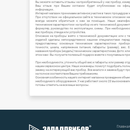
Вы можете оставить отзывы на приобретенный у нас прибор, измер
Ваш отзыв при Вашем согласии будет опубликован на офици
информации.
Интернет-магазин принимаем активное участие в таких процедурах к
При отсутствии на официальном сайте в техническом описании 
всегда можете обратиться к нам за помощью. Наши квалифи
технические характеристики на прибор из его технической документ
формуляр, руководство по эксплуатации, схемы. При необходимо
вас прибора, стенда или устройства.
Описание на приборы взято с технической документации или с т
изделий сделаны непосредственно нашими специалистами перед 
предоставлены основные технические характеристики приборо
точности, шкала, напряжение питания, габариты (размер), вес.
названия прибора (модель) техническим характеристикам, фото ил
этом нам - Вы получите полезный подарок вместе с покупаемым пр
При необходимости, уточнить общий вес и габариты или размер отд
нашем сервисном центре. Наши инженеры помогут подобрать полн
замену на интересующий вас прибор. Все аналоги и замена будут п
на полное соответствие Вашим требованиям.
Основная особенность нашего интернет магазина проведение объе
необходимого оборудования. У нас работают около 20 высококва
готовы ответить на все ваши вопросы.
Главна