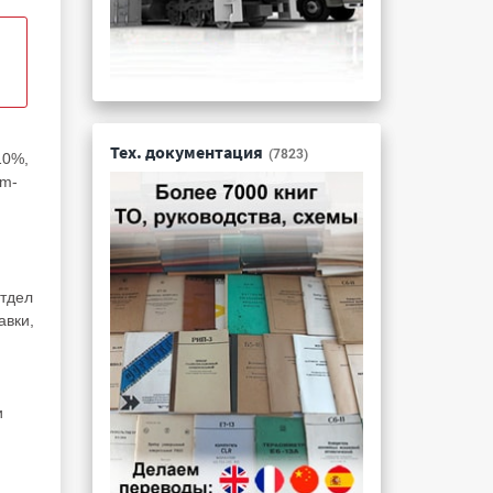
Тех. документация
(7823)
10%,
om-
тдел
авки,
и