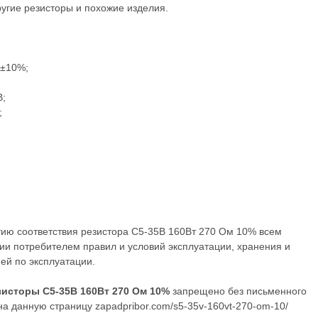
ругие
резисторы
и похожие изделия.
,±10%;
В;
;
;
тию соответствия резистора С5-35В 160Вт 270 Ом 10% всем
ии потребителем правил и условий эксплуатации, хранения и
ей по эксплуатации.
зисторы С5-35В 160Вт 270 Ом 10%
запрещено без письменного
а данную страницу zapadpribor.com/s5-35v-160vt-270-om-10/