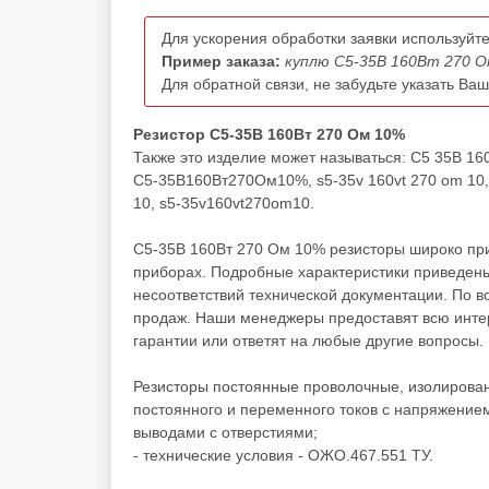
Для ускорения обработки заявки используйте
Пример заказа:
куплю С5-35В 160Вт 270 О
Для обратной связи, не забудьте указать Ва
Резистор С5-35В 160Вт 270 Ом 10%
Также это изделие может называться: С5 35В 1
С5-35В160Вт270Ом10%, s5-35v 160vt 270 om 10, s
10, s5-35v160vt270om10.
С5-35В 160Вт 270 Ом 10% резисторы широко при
приборах. Подробные характеристики приведены
несоответствий технической документации. По 
продаж. Наши менеджеры предоставят всю инте
гарантии или ответят на любые другие вопросы.
Резисторы постоянные проволочные, изолирован
постоянного и переменного токов с напряжением
выводами с отверстиями;
- технические условия - ОЖО.467.551 ТУ.