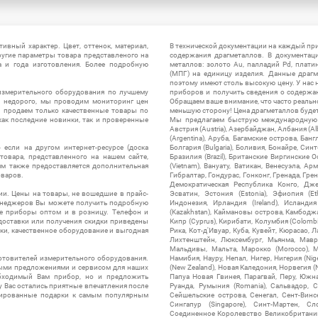
ивный характер. Цвет, оттенок, материал,
В технической документации на каждый пр
ругие параметры товара представленого на
содержания драгметаллов. В документац
а и года изготовления. Более подробную
металлов: золото Au, палладий Pd, плати
(МПГ) на единицу изделия. Данные драгм
поэтому имеют столь высокую цену. У нас 
измерительного оборудования по лучшему
приборов и получить сведения о содержа
ы недорого, мы проводим мониторинг цен
Обращаем ваше внимание, что часто реальн
ы продаем только качественные товары по
меньшую сторону! Цена драгметаллов будет 
ак последние новинки, так и проверенные
Мы предлагаем быструю международную до
Австрия (Austria), Азербайджан, Албания (Alb
(Argentina), Аруба, Багамские острова, Бан
 если на другом интернет-ресурсе (доска
Болгария (Bulgaria), Боливия, Бонайре, Синт
товара, представленного на нашем сайте,
Бразилия (Brazil), Британские Виргинские 
ям также предоставляется дополнительная
(Vietnam), Вануату, Ватикан, Венесуэла, Ар
оваров.
Гибралтар, Гондурас, Гонконг, Гренада, Гренл
Демократическая Республика Конго, Дже
ии. Цены на товары, не вошедшие в прайс-
Эсватин, Эстония (Estonia), Эфиопия (Et
менеджеров Вы можете получить подробную
Индонезия, Ирландия (Ireland), Исландия (
е приборы оптом и в розницу. Телефон и
(Kazakhstan), Каймановы острова, Камбоджа,
 доставки или получения скидки приведены
Кипр (Cyprus), Кирибати, Колумбия (Colombia
ки, качественное оборудование и выгодная
Рика, Кот-д'Ивуар, Куба, Кувейт, Кюрасао, Ла
Лихтенштейн, Люксембург, Мьянма, Мавр
Мальдивы, Мальта, Марокко (Morocco), М
отовителей измерительного оборудования.
Намибия, Науру, Непал, Нигер, Нигерия (Nig
выми предложениями и сервисом для наших
(New Zealand), Новая Каледония, Норвегия (
обходимый Вам прибор, но и предложить
Папуа Новая Гвинея, Парагвай, Перу, Южная
у Вас остались приятные впечатления после
Руанда, Румыния (Romania), Сальвадор, С
нтированные подарки к самым популярным
Сейшельские острова, Сенегал, Сент-Винсе
Сингапур (Singapore), Синт-Мартен, Сл
Соединенное Королевство Великобритании и