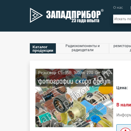
О нас
Радиокомпоненты и
резисторы
Каталог
продукции
радиодетали
Цена:
В нали
Информ