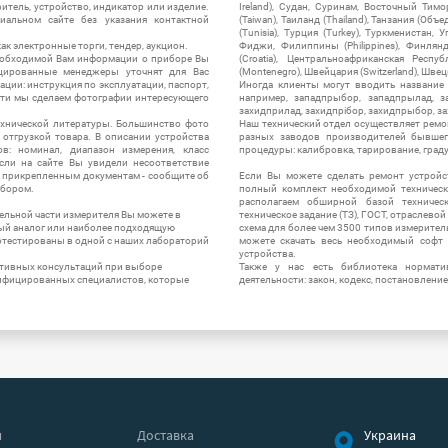
итель, устройство, индикатор или изделие.
Ireland), Судан, Суринам, Восточный Тим
альном сайте без указания контактной
(Taiwan), Таиланд (Thailand), Танзания (Объ
(Tunisia), Турция (Turkey), Туркменистан, 
ак электронные торги, тендер, аукцион.
Фиджи, Филиппины (Philippines), Финлянд
необходимой Вам информации о приборе Вы
(Croatia), Центральноафриканская Респу
цированные менеджеры уточнят для Вас
(Montenegro), Швейцария (Switzerland), Швец
ации: инструкция по эксплуатации, паспорт,
Иногда клиенты могут вводить название
сти мы сделаем фотографии интересующего
например, западпрыбор, западпрылад, зап
захидприлад, захидпрібор, захидпрыбор, з
ехнической литературы. Большинство фото
Наш технический отдел осуществляет ремо
отгрузкой товара. В описании устройства
разных заводов производителей бывшег
в: номинал, диапазон измерения, класс
процедуры: калибровка, тарирование, град
 Если на сайте Вы увидели несоответствие
и прикрепленным документам - сообщите об
Если Вы можете сделать ремонт устройс
ибором.
полный комплект необходимой техническо
располагаем обширной базой техническ
ельной части измерителя Вы можете в
техническое задание (ТЗ), ГОСТ, отраслевой
ый аналог или наиболее подходящую
схема для более чем 3500 типов измерител
ротестированы в одной с наших лабораторий
можете скачать весь необходимый софт 
устройства.
ктивных консультаций при выборе
Также у нас есть библиотека нормати
лифицированных специалистов, которые
деятельности: закон, кодекс, постановление
я
Доставка
Украина