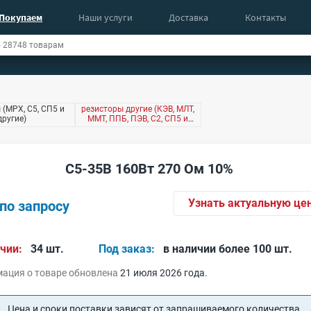
Покупаем
Наши услуги
Доставка
Контакты
 (МРХ, С5, СП5 и
резисторы другие (КЭВ, МЛТ,
другие)
ММТ, ППБ, ПЭВ, С2, СП5 и
другие)
С5-35В 160Вт 270 Ом 10%
Узнать актуальную це
по запросу
чии:
34 шт.
Под заказ:
в наличии более 100 шт.
ация о товаре обновлена
21 июля 2026 года.
Цена и сроки поставки зависят от запрашиваемого количества.