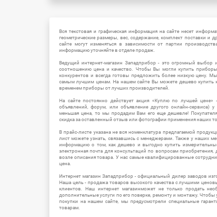
Вся текстовая и графическая информация на сайте несет информат
геометрические размеры, вес, содержание, комплект поставки и д
сайте могут изменяться в зависимости от партии производств
информацию уточняйте в отделе продаж.
Ведущий интернет-магазин Западприбор - это огромный выбор 
соотношению цена и качество. Чтобы Вы могли купить прибор
конкурентов и всегда готовы предложить более низкую цену. М
самым лучшим ценам. На нашем сайте Вы можете дешево купить к
временем приборы от лучших производителей.
На сайте постоянно действует акция «Куплю по лучшей цене» -
объявлений, форум, или объявление другого онлайн-сервиса) у 
меньшая цена, то мы продадим Вам его еще дешевле! Покупател
скидка за оставленный отзыв или фотографии применения наших т
В прайс-листе указана не вся номенклатура предлагаемой продукц
лист можете узнать, связавшись с менеджерами. Также у наших 
информацию о том, как дешево и выгодно купить измерительны
электронная почта для консультаций по вопросам приобретения,
возле описания товара. У нас самые квалифицированные сотрудни
цена.
Интернет магазин Западприбор - официальный дилер заводов изг
Наша цель - продажа товаров высокого качества с лучшими цено
клиентов. Наш интернет магазинможет не только продать не
дополнительные услуги по его поверке, ремонту и монтажу. Чтобы 
покупки на нашем сайте, мы предусмотрели специальные гара
товарам.