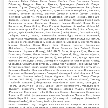
Армения, Габон, Гайана, Гаити, Гамия, Гамбия, Гана, Гватемала, Гвинея,
Гибралтар, Гондурас, Гонконг, Гренада, Гренландия (Greenland), Греция
(Greece), Грузия (Georgia), Дания (Denmark), Демократическая Республика
Конго, Джерси, Джибути, Доминика, Доминиканская Республика, Эквадор,
Эсватин, Эстония (Estonia), Эфиопия (Ethiopia), Египет (Egypt), Замбия,
Зимбабве (Zimbabwe), Иордания Индонезия, Ирландия (Ireland), Исландия
(Iceland), Испания (Spain), Италия (Italy), Кабо-Верде, Казахстан (Kazakhstan),
Каймановы острова, Камбоджа, Камерун, Канада (Canada), Катар, Кения,
Кыргызстан, Китай (China), Кипр (Cyprus), Кирибати, Колумбия (Colombia),
Коморские острова, Конго, Корея (Республика) (Korea Rep.), Коста-Рика, Кот-
д'Ивуар, Куба, Кувейт, Кюрасао, Лаос, Латвия (Latvia), Лесото, Литва (Lithuania),
Либерия, Ливан, Ливия, Лихтенштейн, Люксембург, Мьянма, Маврикий,
Мавритания, Мадагаскар, Макао, Малави, Малайзия, Мали, Мальдивы, Мальта,
Марокко (Morocco), Мексика (Mexico), Мозамбик, Молдова (Moldova), Монако,
Монако, Намибия, Науру, Непал, Нигер, Нигерия (Nigeria), Нидерланды
(Netherlands), Германия (Germany), Новая Зеландия (New Zealand), Новая
Каледония, Норвегия (Norway), ОАЭ (UAE), Оман, Острова Кука, Пакистан,
Палестина, Панама, Папуа Новая Гвинея, Парагвай, Перу, Южная Африка,
Польша (Poland), Португалия (Portugal), Республика Чад, Руанда, Румыния
(Romania), Сальвадор, Самоа, Сан-Марино, Саудовская Аравия (Saudi Arabia),
Свазиленд, Сейшельские острова, Сенегал, Сент-Винсент и Гренадины, Сент-
Китс и Невис, Сент-Люсия, Сербия (Serbia), Сингапур (Singapore), Синт-Мартен,
Словакия (Slovakia), Словения (Slovenia), Соломоновые острова, Соединенное
Королевство Великобритании и Северной Ирландии (United Kingdom of Great
Britain and Northern Ireland), Судан, Суринам, Восточный Тимор (Тимор-
Лешти), США (USA), Сьерра-Леоне, Таджикистан, Тайвань (Taiwan), Таиланд
(Thailand), Танзания (Объединенная Республика), Того, Тонга, Тринидад и
Тобаго, Тувалу, Тунис (Tunisia), Турция (Turkey), Туркменистан, Уганда, Венгрия
(Hungary), Узбекистан, Уругвай, Фарерские острова, Фиджи, Филиппины
(Philippines), Финляндия (Finland), Франция (France), Французская Полинезия,
Хорватия (Croatia), Центральноафриканская Республика, Чешская Республика
(Czech Republic), Чили, Черногория (Montenegro), Швейцария (Switzerland),
Швеция (Sweden), Шри-Ланка, Ямайка, Япония (Japan).
Иногда клиенты могут вводить название нашего интернет магазина или
официальный сайт неправильно - например, западпрыбор, западпрылад,