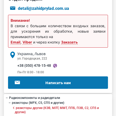
detali@zahidprylad.com.ua
Внимание!
В связи с большим количеством входных заказов,
для ускорения их обработки, новые заявки
принимаются только на
Email
,
Viber
и через кнопку
Заказать
Украина, Львов
ул. Городоцкая, 222
+38 (050) 478-15-48
Пн-Пт 8:00 - 18:00
Написать нам
Радиокомпоненты и радиодетали
резисторы (МРХ, С5, СП5 и другие)
резисторы другие (КЭВ, МЛТ, ММТ, ППБ, ПЭВ, С2, СП5 и
другие)