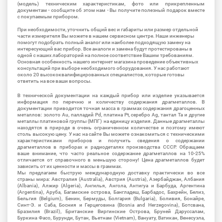
(модель) техническим характеристикам, фото или прикрепленным
документам - сообщите об этом нам - Вы получите полезный подарок вместе
с покупаемым прибором.
При необходимости, уточнить общий вес и габариты или размер отдельной
части измерителя Вы можете в нашем сервисном центре. Наши инженеры
помогут подобрать полный аналог или наиболее подходящую замену на
интересующий вас прибор. Все аналоги и замена будут протестированы в
одной с наших лабораторий на полное соответствие Вашим требованиям.
Основная особенность нашего интернет магазина проведение объективных
консультаций при выборе необходимого оборудования. У нас работают
около 20 высококвалифицированных специалистов, которые готовы
ответить на все ваши вопросы.
В технической документации на каждый прибор или изделие указывается
информация по перечню и количеству содержания драгметаллов. В
документации приводится точная масса в граммах содержания драгоценных
металлов: золото Au, палладий Pd, платина Pt, серебро Ag, тантал Ta и другие
металлы платиновой группы (МПГ) на единицу изделия. Данные драгметаллы
находятся в природе в очень ограниченном количестве и поэтому имеют
столь высокую цену. У нас на сайте Вы можете ознакомиться с техническими
характеристиками приборов и получить сведения о содержании
драгметаллов в приборах и радиодеталях производства СССР. Обращаем
ваше внимание, что часто реальное содержание драгметаллов на 10-25%
отличается от справочного в меньшую сторону! Цена драгметаллов будет
зависить от их ценности и массы в граммах.
Мы предлагаем быструю международную доставку практически во все
страны мира: Австралия (Australia), Австрия (Austria), Азербайджан, Албания
(Albania), Алжир (Algeria), Ангилья, Ангола, Антигуа и Барбуда, Аргентина
(Argentina), Аруба, Багамские острова, Бангладеш, Барбадос, Бахрейн, Белиз,
Бельгия (Belgium), Бенин, Бермуды, Болгария (Bulgaria), Боливия, Бонайре,
Синт-Э. и Саба, Босния и Герцеговина (Bosnia and Herzegovina), Ботсвана,
Бразилия (Brazil), Британские Виргинские Острова, Бруней Даруссалам,
Буркина Фасо, Бурунди, Бутан, Вьетнам (Vietnam), Вануату, Ватикан, Венесуэла,