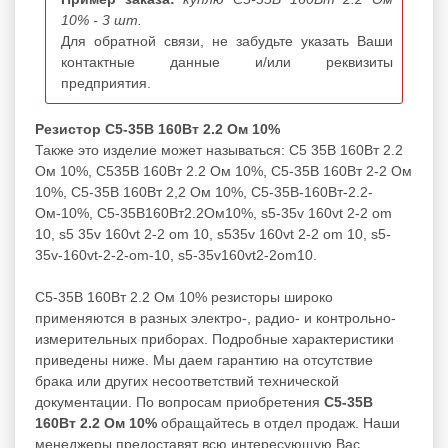
10% - 3 шт.
Для обратной связи, не забудьте указать Ваши
контактные данные и/или реквизиты
предприятия.
Резистор С5-35В 160Вт 2.2 Ом 10%
Также это изделие может называться: С5 35В 160Вт 2.2
Ом 10%, С535В 160Вт 2.2 Ом 10%, С5-35В 160Вт 2-2 Ом
10%, С5-35В 160Вт 2,2 Ом 10%, С5-35В-160Вт-2.2-
Ом-10%, С5-35В160Вт2.2Ом10%, s5-35v 160vt 2-2 om
10, s5 35v 160vt 2-2 om 10, s535v 160vt 2-2 om 10, s5-
35v-160vt-2-2-om-10, s5-35v160vt2-2om10.
С5-35В 160Вт 2.2 Ом 10% резисторы широко
применяются в разных электро-, радио- и контрольно-
измерительных приборах. Подробные характеристики
приведены ниже. Мы даем гарантию на отсутствие
брака или других несоответствий технической
документации. По вопросам приобретения
С5-35В
160Вт 2.2 Ом 10%
обращайтесь в отдел продаж. Наши
менеджеры предоставят всю интересующую Вас