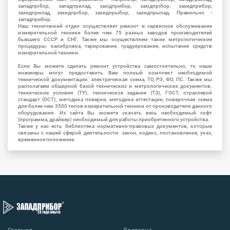
западпрібор, западприлад, західприбор, західпрібор, захидприбор,
захидприлад, захидпрібор, захидпрыбор, захидпрылад. Правильно -
западприбор.
Наш технический отдел осуществляет ремонт и сервисное обслуживание
измерительной техники более чем 75 разных заводов производителей
бывшего СССР и СНГ. Также мы осуществляем такие метрологические
процедуры: калибровка, тарирование, градуирование, испытание средств
измерительной техники.
Если Вы можете сделать ремонт устройства самостоятельно, то наши
инженеры могут предоставить Вам полный комплект необходимой
технической документации: электрическая схема, ТО, РЭ, ФО, ПС. Также мы
располагаем обширной базой технических и метрологических документов:
технические условия (ТУ), техническое задание (ТЗ), ГОСТ, отраслевой
стандарт (ОСТ), методика поверки, методика аттестации, поверочная схема
для более чем 3500 типов измерительной техники от производителя данного
оборудования. Из сайта Вы можете скачать весь необходимый софт
(программа, драйвер) необходимый для работы приобретенного устройства.
Также у нас есть библиотека нормативно-правовых документов, которые
связаны с нашей сферой деятельности: закон, кодекс, постановление, указ,
временное положение.