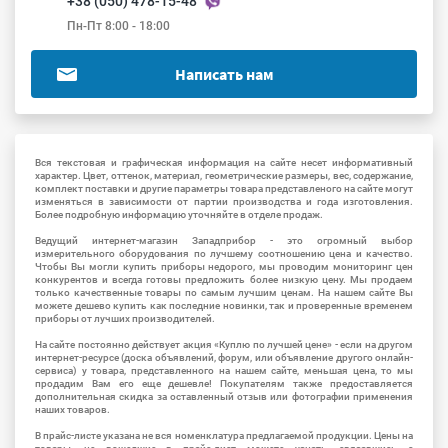
+38 (050) 478-15-48
Пн-Пт 8:00 - 18:00
Написать нам
Вся текстовая и графическая информация на сайте несет информативный
характер. Цвет, оттенок, материал, геометрические размеры, вес, содержание,
комплект поставки и другие параметры товара представленого на сайте могут
изменяться в зависимости от партии производства и года изготовления.
Более подробную информацию уточняйте в отделе продаж.
Ведущий интернет-магазин Западприбор - это огромный выбор
измерительного оборудования по лучшему соотношению цена и качество.
Чтобы Вы могли купить приборы недорого, мы проводим мониторинг цен
конкурентов и всегда готовы предложить более низкую цену. Мы продаем
только качественные товары по самым лучшим ценам. На нашем сайте Вы
можете дешево купить как последние новинки, так и проверенные временем
приборы от лучших производителей.
На сайте постоянно действует акция «Куплю по лучшей цене» - если на другом
интернет-ресурсе (доска объявлений, форум, или объявление другого онлайн-
сервиса) у товара, представленного на нашем сайте, меньшая цена, то мы
продадим Вам его еще дешевле! Покупателям также предоставляется
дополнительная скидка за оставленный отзыв или фотографии применения
наших товаров.
В прайс-листе указана не вся номенклатура предлагаемой продукции. Цены на