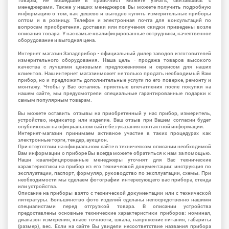
товары, не вошедшие в прайс-лист можете узнать, связавшись с
менеджерами. Также у наших менеджеров Вы можете получить подробную
информацию о том, как дешево и выгодно купить измерительные приборы
оптом и в розницу. Телефон и электронная почта для консультаций по
вопросам приобретения, доставки или получения скидки приведены возле
описания товара. У нас самые квалифицированные сотрудники, качественное
оборудование и выгодная цена.
Интернет магазин Западприбор - официальный дилер заводов изготовителей
измерительного оборудования. Наша цель - продажа товаров высокого
качества с лучшими ценовыми предложениями и сервисом для наших
клиентов. Наш интернет магазинможет не только продать необходимый Вам
прибор, но и предложить дополнительные услуги по его поверке, ремонту и
монтажу. Чтобы у Вас остались приятные впечатления после покупки на
нашем сайте, мы предусмотрели специальные гарантированные подарки к
самым популярным товарам.
Вы можете оставить отзывы на приобретенный у нас прибор, измеритель,
устройство, индикатор или изделие. Ваш отзыв при Вашем согласии будет
опубликован на официальном сайте без указания контактной информации.
Интернет-магазин принимаем активное участие в таких процедурах как
электронные торги, тендер, аукцион.
При отсутствии на официальном сайте в техническом описании необходимой
Вам информации о приборе Вы всегда можете обратиться к нам за помощью.
Наши квалифицированные менеджеры уточнят для Вас технические
характеристики на прибор из его технической документации: инструкция по
эксплуатации, паспорт, формуляр, руководство по эксплуатации, схемы. При
необходимости мы сделаем фотографии интересующего вас прибора, стенда
или устройства.
Описание на приборы взято с технической документации или с технической
литературы. Большинство фото изделий сделаны непосредственно нашими
специалистами перед отгрузкой товара. В описании устройства
предоставлены основные технические характеристики приборов: номинал,
диапазон измерения, класс точности, шкала, напряжение питания, габариты
(размер), вес. Если на сайте Вы увидели несоответствие названия прибора