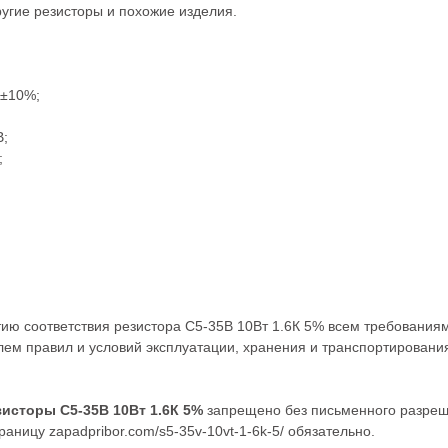
ругие
резисторы
и похожие изделия.
,±10%;
В;
;
;
тию соответствия резистора С5-35В 10Вт 1.6К 5% всем требования
ем правил и условий эксплуатации, хранения и транспортировани
зисторы С5-35В 10Вт 1.6К 5%
запрещено без письменного разре
аницу zapadpribor.com/s5-35v-10vt-1-6k-5/ обязательно.