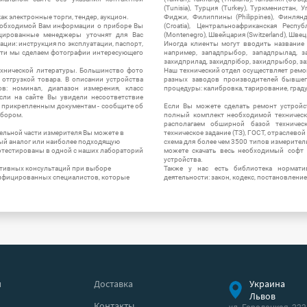
(Tunisia), Турция (Turkey), Туркменистан, 
ак электронные торги, тендер, аукцион.
Фиджи, Филиппины (Philippines), Финлянд
необходимой Вам информации о приборе Вы
(Croatia), Центральноафриканская Респу
цированные менеджеры уточнят для Вас
(Montenegro), Швейцария (Switzerland), Швец
ации: инструкция по эксплуатации, паспорт,
Иногда клиенты могут вводить название
сти мы сделаем фотографии интересующего
например, западпрыбор, западпрылад, зап
захидприлад, захидпрібор, захидпрыбор, з
ехнической литературы. Большинство фото
Наш технический отдел осуществляет ремо
отгрузкой товара. В описании устройства
разных заводов производителей бывшег
в: номинал, диапазон измерения, класс
процедуры: калибровка, тарирование, град
 Если на сайте Вы увидели несоответствие
и прикрепленным документам - сообщите об
Если Вы можете сделать ремонт устройс
ибором.
полный комплект необходимой техническо
располагаем обширной базой техническ
ельной части измерителя Вы можете в
техническое задание (ТЗ), ГОСТ, отраслевой
ый аналог или наиболее подходящую
схема для более чем 3500 типов измерител
ротестированы в одной с наших лабораторий
можете скачать весь необходимый софт 
устройства.
ктивных консультаций при выборе
Также у нас есть библиотека нормати
лифицированных специалистов, которые
деятельности: закон, кодекс, постановление
я
Доставка
Украина
Львов
Контакты