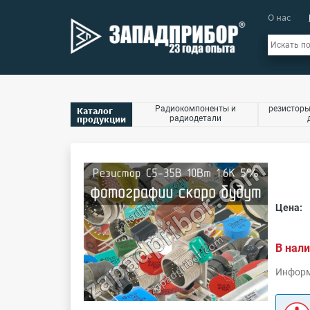
О нас
Радиокомпоненты и
резисторы
Каталог
продукции
радиодетали
Цена:
В нали
Информ