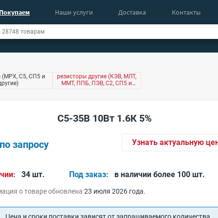
Покупаем
Наши услуги
Доставка
Контакты
 (МРХ, С5, СП5 и
резисторы другие (КЭВ, МЛТ,
другие)
ММТ, ППБ, ПЭВ, С2, СП5 и
другие)
С5-35В 10Вт 1.6К 5%
Узнать актуальную це
по запросу
чии:
34 шт.
Под заказ:
в наличии более 100 шт.
ация о товаре обновлена
23 июля 2026 года.
Цена и сроки поставки зависят от запрашиваемого количества.