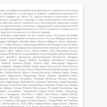
ибор или изделие указывается информация по перечню и количеству
ии приводится точная масса в граммах содержания драгоценных
на Pt, серебро Ag, тантал Ta и другие металлы платиновой группы
еталлы находятся в природе в очень ограниченном количестве и
на сайте Вы можете ознакомиться с техническими характеристиками
нии драгметаллов в приборах и радиодеталях производства СССР.
ое содержание драгметаллов на 10-25% отличается от справочного в
зависить от их ценности и массы в граммах.
ставку практически во все страны мира: Австралия (Australia),
ania), Алжир (Algeria), Ангилья, Ангола, Антигуа и Барбуда, Аргентина
гладеш, Барбадос, Бахрейн, Белиз, Бельгия (Belgium), Бенин, Бермуды,
-Э. и Саба, Босния и Герцеговина (Bosnia and Herzegovina), Ботсвана,
Острова, Бруней Даруссалам, Буркина Фасо, Бурунди, Бутан, Вьетнам
мения, Габон, Гайана, Гаити, Гамия, Гамбия, Гана, Гватемала, Гвинея,
андия (Greenland), Греция (Greece), Грузия (Georgia), Дания (Denmark),
рси, Джибути, Доминика, Доминиканская Республика, Эквадор,
hiopia), Египет (Egypt), Замбия, Зимбабве (Zimbabwe), Иордания
Iceland), Испания (Spain), Италия (Italy), Кабо-Верде, Казахстан
 Камерун, Канада (Canada), Катар, Кения, Кыргызстан, Китай (China),
), Коморские острова, Конго, Корея (Республика) (Korea Rep.), Коста-
ос, Латвия (Latvia), Лесото, Литва (Lithuania), Либерия, Ливан, Ливия,
икий, Мавритания, Мадагаскар, Макао, Малави, Малайзия, Мали,
ексика (Mexico), Мозамбик, Молдова (Moldova), Монако, Монако,
eria), Нидерланды (Netherlands), Германия (Germany), Новая Зеландия
Norway), ОАЭ (UAE), Оман, Острова Кука, Пакистан, Палестина, Панама,
 Африка, Польша (Poland), Португалия (Portugal), Республика Чад,
амоа, Сан-Марино, Саудовская Аравия (Saudi Arabia), Свазиленд,
нт и Гренадины, Сент-Китс и Невис, Сент-Люсия, Сербия (Serbia),
овакия (Slovakia), Словения (Slovenia), Соломоновые острова,
 Северной Ирландии (United Kingdom of Great Britain and Northern
ор (Тимор-Лешти), США (USA), Сьерра-Леоне, Таджикистан, Тайвань
единенная Республика), Того, Тонга, Тринидад и Тобаго, Тувалу, Тунис