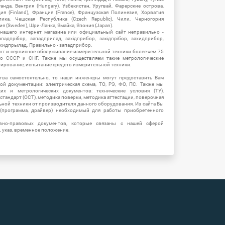
Уганда, Венгрия (Hungary), Узбекистан, Уругвай, Фарерские острова,
ия (Finland), Франция (France), Французская Полинезия, Хорватия
блика, Чешская Республика (Czech Republic), Чили, Черногория
ия (Sweden), Шри-Ланка, Ямайка, Япония (Japan).
 нашего интернет магазина или официальный сайт неправильно -
адпрібор, западприлад, західприбор, західпрібор, захидприбор,
ахидпрылад. Правильно - западприбор.
нт и сервисное обслуживание измерительной техники более чем 75
о СССР и СНГ. Также мы осуществляем такие метрологические
уирование, испытание средств измерительной техники.
тва самостоятельно, то наши инженеры могут предоставить Вам
й документации: электрическая схема, ТО, РЭ, ФО, ПС. Также мы
их и метрологических документов: технические условия (ТУ),
 стандарт (ОСТ), методика поверки, методика аттестации, поверочная
ьной техники от производителя данного оборудования. Из сайта Вы
(программа, драйвер) необходимый для работы приобретенного
вно-правовых документов, которые связаны с нашей сферой
, указ, временное положение.