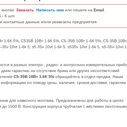
 кнопки:
Заказать
,
Написать нам
или пишите на
Email
.
 - 6 шт.
ши контактные данные и/или реквизиты предприятия.
т 1.6К 5%, С535В 10Вт 1.6К 5%, С5-35В 10Вт 1-6К 5%, С5-35В 10Вт
v 10vt 1-6k 5, s5 35v 10vt 1-6k 5, s535v 10vt 1-6k 5, s5-35v-10vt-1
тся в разных электро-, радио- и контрольно-измерительных приб
даем гарантию на отсутствие брака или других несоответствий
ретения
С5-35В 10Вт 1.6К 5%
обращайтесь в отдел продаж. Наши
нформацию по поводу цены, наличия, сроков доставки, гарантии
ные для навесного монтажа. Предназначены для работы в цепях
 до 1500 В. Конструкция корпуса трубчатая с жёсткими ленточным