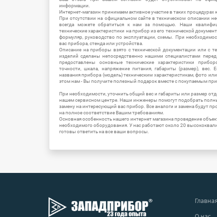
информации.
Интернет-магазин принимаем активное участие в таких процедурах к
При отсутствии на официальном сайте в техническом описании 
всегда можете обратиться к нам за помощью. Наши квалифи
технические характеристики на прибор из его технической документ
формуляр, руководство по эксплуатации, схемы. При необходимо
вас прибора, стенда или устройства.
Описание на приборы взято с технической документации или с т
изделий сделаны непосредственно нашими специалистами перед 
предоставлены основные технические характеристики приборо
точности, шкала, напряжение питания, габариты (размер), вес.
названия прибора (модель) техническим характеристикам, фото ил
этом нам - Вы получите полезный подарок вместе с покупаемым пр
При необходимости, уточнить общий вес и габариты или размер отд
нашем сервисном центре. Наши инженеры помогут подобрать полн
замену на интересующий вас прибор. Все аналоги и замена будут п
на полное соответствие Вашим требованиям.
Основная особенность нашего интернет магазина проведение объе
необходимого оборудования. У нас работают около 20 высококва
готовы ответить на все ваши вопросы.
Главна
О нас