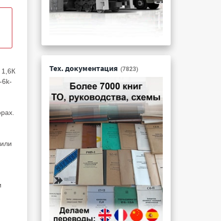
Тех. документация
(7823)
 1,6К
-6k-
орах.
 или
и