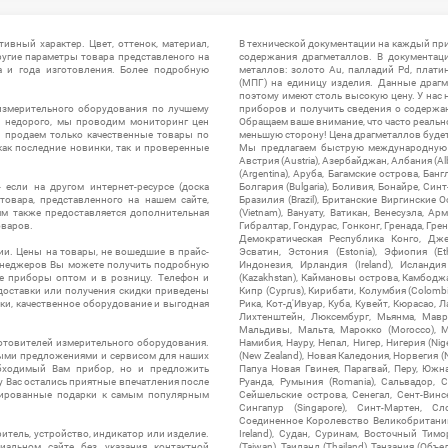
ивный характер. Цвет, оттенок, материал,
В технической документации на каждый пр
ругие параметры товара представленого на
содержания драгметаллов. В документац
а и года изготовления. Более подробную
металлов: золото Au, палладий Pd, плати
(МПГ) на единицу изделия. Данные драгм
поэтому имеют столь высокую цену. У нас 
измерительного оборудования по лучшему
приборов и получить сведения о содержа
ы недорого, мы проводим мониторинг цен
Обращаем ваше внимание, что часто реальн
ы продаем только качественные товары по
меньшую сторону! Цена драгметаллов будет 
ак последние новинки, так и проверенные
Мы предлагаем быструю международную до
Австрия (Austria), Азербайджан, Албания (Alb
(Argentina), Аруба, Багамские острова, Бан
 если на другом интернет-ресурсе (доска
Болгария (Bulgaria), Боливия, Бонайре, Синт
товара, представленного на нашем сайте,
Бразилия (Brazil), Британские Виргинские 
ям также предоставляется дополнительная
(Vietnam), Вануату, Ватикан, Венесуэла, Ар
оваров.
Гибралтар, Гондурас, Гонконг, Гренада, Гренл
Демократическая Республика Конго, Дже
ии. Цены на товары, не вошедшие в прайс-
Эсватин, Эстония (Estonia), Эфиопия (Et
менеджеров Вы можете получить подробную
Индонезия, Ирландия (Ireland), Исландия (
е приборы оптом и в розницу. Телефон и
(Kazakhstan), Каймановы острова, Камбоджа,
 доставки или получения скидки приведены
Кипр (Cyprus), Кирибати, Колумбия (Colombia
ки, качественное оборудование и выгодная
Рика, Кот-д'Ивуар, Куба, Кувейт, Кюрасао, Ла
Лихтенштейн, Люксембург, Мьянма, Мавр
Мальдивы, Мальта, Марокко (Morocco), М
отовителей измерительного оборудования.
Намибия, Науру, Непал, Нигер, Нигерия (Nig
выми предложениями и сервисом для наших
(New Zealand), Новая Каледония, Норвегия (
обходимый Вам прибор, но и предложить
Папуа Новая Гвинея, Парагвай, Перу, Южная
у Вас остались приятные впечатления после
Руанда, Румыния (Romania), Сальвадор, С
нтированные подарки к самым популярным
Сейшельские острова, Сенегал, Сент-Винсе
Сингапур (Singapore), Синт-Мартен, Сл
Соединенное Королевство Великобритании и
итель, устройство, индикатор или изделие.
Ireland), Судан, Суринам, Восточный Тим
альном сайте без указания контактной
(Taiwan), Таиланд (Thailand), Танзания (Объ