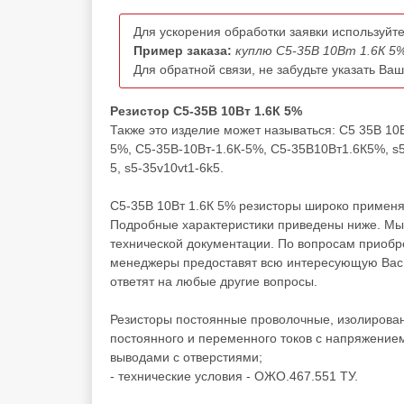
Для ускорения обработки заявки используйте
Пример заказа:
куплю С5-35В 10Вт 1.6К 5%
Для обратной связи, не забудьте указать Ва
Резистор С5-35В 10Вт 1.6К 5%
Также это изделие может называться: С5 35В 10В
5%, С5-35В-10Вт-1.6К-5%, С5-35В10Вт1.6К5%, s5-35
5, s5-35v10vt1-6k5.
С5-35В 10Вт 1.6К 5% резисторы широко применяю
Подробные характеристики приведены ниже. Мы 
технической документации. По вопросам приоб
менеджеры предоставят всю интересующую Вас и
ответят на любые другие вопросы.
Резисторы постоянные проволочные, изолирован
постоянного и переменного токов с напряжением
выводами с отверстиями;
- технические условия - ОЖО.467.551 ТУ.