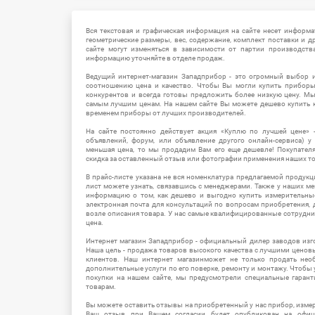
Вся текстовая и графическая информация на сайте несет информат
геометрические размеры, вес, содержание, комплект поставки и д
сайте могут изменяться в зависимости от партии производств
информацию уточняйте в отделе продаж.
Ведущий интернет-магазин Западприбор - это огромный выбор 
соотношению цена и качество. Чтобы Вы могли купить прибор
конкурентов и всегда готовы предложить более низкую цену. М
самым лучшим ценам. На нашем сайте Вы можете дешево купить к
временем приборы от лучших производителей.
На сайте постоянно действует акция «Куплю по лучшей цене» -
объявлений, форум, или объявление другого онлайн-сервиса) у 
меньшая цена, то мы продадим Вам его еще дешевле! Покупател
скидка за оставленный отзыв или фотографии применения наших т
В прайс-листе указана не вся номенклатура предлагаемой продукц
лист можете узнать, связавшись с менеджерами. Также у наших 
информацию о том, как дешево и выгодно купить измерительны
электронная почта для консультаций по вопросам приобретения,
возле описания товара. У нас самые квалифицированные сотрудни
цена.
Интернет магазин Западприбор - официальный дилер заводов изг
Наша цель - продажа товаров высокого качества с лучшими цено
клиентов. Наш интернет магазинможет не только продать не
дополнительные услуги по его поверке, ремонту и монтажу. Чтобы 
покупки на нашем сайте, мы предусмотрели специальные гара
товарам.
Вы можете оставить отзывы на приобретенный у нас прибор, измер
Ваш отзыв при Вашем согласии будет опубликован на офици