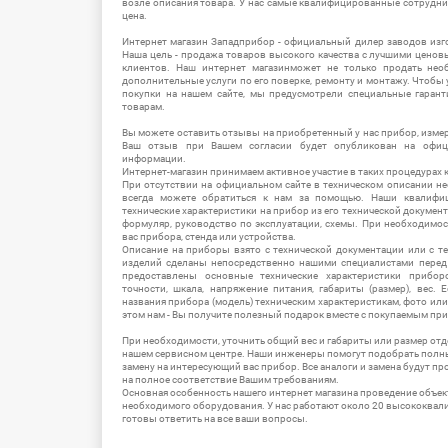
возле описания товара. У нас самые квалифицированные сотрудни
цена.
Интернет магазин Западприбор - официальный дилер заводов изг
Наша цель - продажа товаров высокого качества с лучшими цено
клиентов. Наш интернет магазинможет не только продать не
дополнительные услуги по его поверке, ремонту и монтажу. Чтобы 
покупки на нашем сайте, мы предусмотрели специальные гара
товарам.
Вы можете оставить отзывы на приобретенный у нас прибор, измер
Ваш отзыв при Вашем согласии будет опубликован на офици
информации.
Интернет-магазин принимаем активное участие в таких процедурах к
При отсутствии на официальном сайте в техническом описании 
всегда можете обратиться к нам за помощью. Наши квалифи
технические характеристики на прибор из его технической документ
формуляр, руководство по эксплуатации, схемы. При необходимо
вас прибора, стенда или устройства.
Описание на приборы взято с технической документации или с т
изделий сделаны непосредственно нашими специалистами перед 
предоставлены основные технические характеристики приборо
точности, шкала, напряжение питания, габариты (размер), вес.
названия прибора (модель) техническим характеристикам, фото ил
этом нам - Вы получите полезный подарок вместе с покупаемым пр
При необходимости, уточнить общий вес и габариты или размер отд
нашем сервисном центре. Наши инженеры помогут подобрать полн
замену на интересующий вас прибор. Все аналоги и замена будут п
на полное соответствие Вашим требованиям.
Основная особенность нашего интернет магазина проведение объе
необходимого оборудования. У нас работают около 20 высококва
готовы ответить на все ваши вопросы.