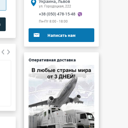
Украина, Львов
ул. Городоцкая, 222
+38 (050) 478-15-48
Пн-Пт 8:00 - 18:00
Написать нам
Оперативная доставка
ПЭВР-25 200 Ом 5%
С5-35В 25Вт 24
Подробнее ...
Подробнее ...