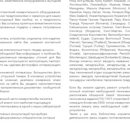
ки, качественное оборудование и выгодная
Рика, Кот-д'Ивуар, Куба, Кувейт, Кюрасао, Ла
Лихтенштейн, Люксембург, Мьянма, Мавр
Мальдивы, Мальта, Марокко (Morocco), М
отовителей измерительного оборудования.
Намибия, Науру, Непал, Нигер, Нигерия (Nig
выми предложениями и сервисом для наших
(New Zealand), Новая Каледония, Норвегия (
обходимый Вам прибор, но и предложить
Папуа Новая Гвинея, Парагвай, Перу, Южная
у Вас остались приятные впечатления после
Руанда, Румыния (Romania), Сальвадор, С
нтированные подарки к самым популярным
Сейшельские острова, Сенегал, Сент-Винсе
Сингапур (Singapore), Синт-Мартен, Сл
Соединенное Королевство Великобритании и
итель, устройство, индикатор или изделие.
Ireland), Судан, Суринам, Восточный Тим
альном сайте без указания контактной
(Taiwan), Таиланд (Thailand), Танзания (Объ
(Tunisia), Турция (Turkey), Туркменистан, 
ак электронные торги, тендер, аукцион.
Фиджи, Филиппины (Philippines), Финлянд
необходимой Вам информации о приборе Вы
(Croatia), Центральноафриканская Респу
цированные менеджеры уточнят для Вас
(Montenegro), Швейцария (Switzerland), Швец
ации: инструкция по эксплуатации, паспорт,
Иногда клиенты могут вводить название
сти мы сделаем фотографии интересующего
например, западпрыбор, западпрылад, зап
захидприлад, захидпрібор, захидпрыбор, з
ехнической литературы. Большинство фото
Наш технический отдел осуществляет ремо
отгрузкой товара. В описании устройства
разных заводов производителей бывшег
в: номинал, диапазон измерения, класс
процедуры: калибровка, тарирование, град
 Если на сайте Вы увидели несоответствие
и прикрепленным документам - сообщите об
Если Вы можете сделать ремонт устройс
ибором.
полный комплект необходимой техническо
располагаем обширной базой техническ
ельной части измерителя Вы можете в
техническое задание (ТЗ), ГОСТ, отраслевой
ый аналог или наиболее подходящую
схема для более чем 3500 типов измерител
ротестированы в одной с наших лабораторий
можете скачать весь необходимый софт 
устройства.
ктивных консультаций при выборе
Также у нас есть библиотека нормати
лифицированных специалистов, которые
деятельности: закон, кодекс, постановление