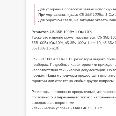
Для ускорения обработки заявки используйте
Пример заказа:
куплю С5-35В 100Вт 1 Ом 
Для обратной связи, не забудьте указать Ва
Резистор С5-35В 100Вт 1 Ом 10%
Также это изделие может называться: С5 35В 1
35В100Вт1Ом10%, s5-35v 100vt 1 om 10, s5 35v 10
35v100vt1om10.
С5-35В 100Вт 1 Ом 10% резисторы широко приме
приборах. Подробные характеристики приведены
несоответствий технической документации. По 
продаж. Наши менеджеры предоставят всю инте
гарантии или ответят на любые другие вопросы.
Резисторы постоянные проволочные, изолирован
постоянного и переменного токов с напряжением
выводами с отверстиями;
- технические условия - ОЖО.467.551 ТУ.