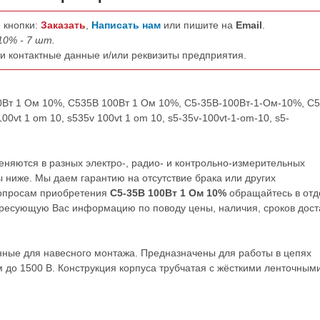
 кнопки:
Заказать
,
Написать нам
или пишите на
Email
.
10% - 7 шт.
ши контактные данные и/или реквизиты предприятия.
00Вт 1 Ом 10%, С535В 100Вт 1 Ом 10%, С5-35В-100Вт-1-Ом-10%, С5
0vt 1 om 10, s535v 100vt 1 om 10, s5-35v-100vt-1-om-10, s5-
няются в разных электро-, радио- и контрольно-измерительных
 ниже. Мы даем гарантию на отсутствие брака или других
вопросам приобретения
С5-35В 100Вт 1 Ом 10%
обращайтесь в отд
ресующую Вас информацию по поводу цены, наличия, сроков дост
ные для навесного монтажа. Предназначены для работы в цепях
 до 1500 В. Конструкция корпуса трубчатая с жёсткими ленточным