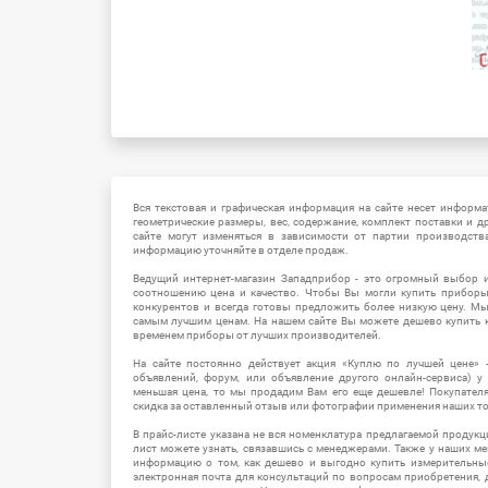
Вся текстовая и графическая информация на сайте несет информат
геометрические размеры, вес, содержание, комплект поставки и д
сайте могут изменяться в зависимости от партии производств
информацию уточняйте в отделе продаж.
Ведущий интернет-магазин Западприбор - это огромный выбор 
соотношению цена и качество. Чтобы Вы могли купить прибор
конкурентов и всегда готовы предложить более низкую цену. М
самым лучшим ценам. На нашем сайте Вы можете дешево купить к
временем приборы от лучших производителей.
На сайте постоянно действует акция «Куплю по лучшей цене» -
объявлений, форум, или объявление другого онлайн-сервиса) у 
меньшая цена, то мы продадим Вам его еще дешевле! Покупател
скидка за оставленный отзыв или фотографии применения наших т
В прайс-листе указана не вся номенклатура предлагаемой продукц
лист можете узнать, связавшись с менеджерами. Также у наших 
информацию о том, как дешево и выгодно купить измерительны
электронная почта для консультаций по вопросам приобретения,