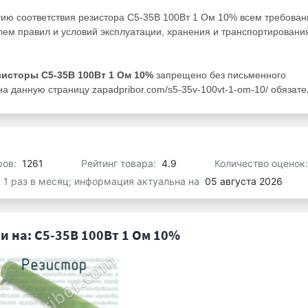
тию соответствия резистора С5-35В 100Вт 1 Ом 10% всем требова
ем правил и условий эксплуатации, хранения и транспортировани
зисторы С5-35В 100Вт 1 Ом 10%
запрещено без письменного
а данную страницу zapadpribor.com/s5-35v-100vt-1-om-10/ обязате
ров:
1261
Рейтинг товара:
4.9
Количество оценок
я 1 раз в месяц; информация актуальна на
05 августа 2026
 на: С5-35В 100Вт 1 Ом 10%