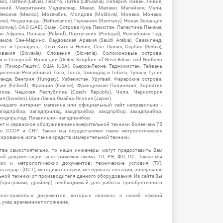
ос, Латвия (Latvia), Лесото, Литва (Lithuania), Либерия, Ливан, Ливия,
икий, Мавритания, Мадагаскар, Макао, Малави, Малайзия, Мали,
ексика (Mexico), Мозамбик, Молдова (Moldova), Монако, Монако,
eria), Нидерланды (Netherlands), Германия (Germany), Новая Зеландия
Norway), ОАЭ (UAE), Оман, Острова Кука, Пакистан, Палестина, Панама,
 Африка, Польша (Poland), Португалия (Portugal), Республика Чад,
амоа, Сан-Марино, Саудовская Аравия (Saudi Arabia), Свазиленд,
нт и Гренадины, Сент-Китс и Невис, Сент-Люсия, Сербия (Serbia),
овакия (Slovakia), Словения (Slovenia), Соломоновые острова,
 Северной Ирландии (United Kingdom of Great Britain and Northern
ор (Тимор-Лешти), США (USA), Сьерра-Леоне, Таджикистан, Тайвань
единенная Республика), Того, Тонга, Тринидад и Тобаго, Тувалу, Тунис
Уганда, Венгрия (Hungary), Узбекистан, Уругвай, Фарерские острова,
ия (Finland), Франция (France), Французская Полинезия, Хорватия
блика, Чешская Республика (Czech Republic), Чили, Черногория
ия (Sweden), Шри-Ланка, Ямайка, Япония (Japan).
 нашего интернет магазина или официальный сайт неправильно -
адпрібор, западприлад, західприбор, західпрібор, захидприбор,
ахидпрылад. Правильно - западприбор.
нт и сервисное обслуживание измерительной техники более чем 75
о СССР и СНГ. Также мы осуществляем такие метрологические
уирование, испытание средств измерительной техники.
тва самостоятельно, то наши инженеры могут предоставить Вам
й документации: электрическая схема, ТО, РЭ, ФО, ПС. Также мы
их и метрологических документов: технические условия (ТУ),
 стандарт (ОСТ), методика поверки, методика аттестации, поверочная
ьной техники от производителя данного оборудования. Из сайта Вы
(программа, драйвер) необходимый для работы приобретенного
вно-правовых документов, которые связаны с нашей сферой
, указ, временное положение.