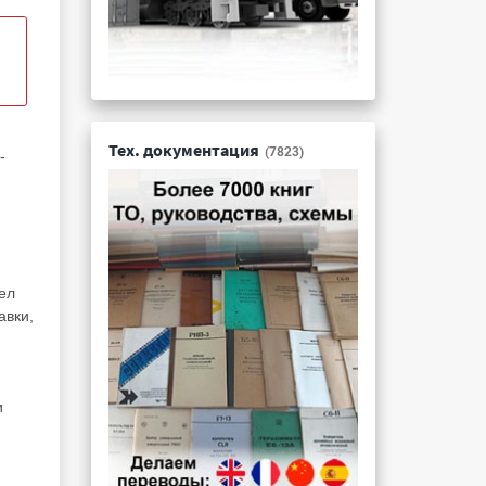
Тех. документация
(7823)
-
ел
авки,
и