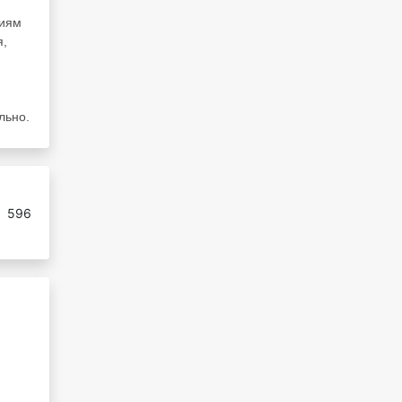
ниям
я,
льно.
:
596