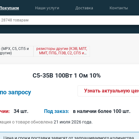
Покупаем
Наши услуги
Доставка
Контакты
 (МРХ, С5, СП5 и
резисторы другие (КЭВ, МЛТ,
другие)
ММТ, ППБ, ПЭВ, С2, СП5 и
другие)
С5-35В 100Вт 1 Ом 10%
Узнать актуальную це
по запросу
чии:
34 шт.
Под заказ:
в наличии более 100 шт.
ация о товаре обновлена
21 июля 2026 года.
Цена и сроки поставки зависят от запрашиваемого количества.