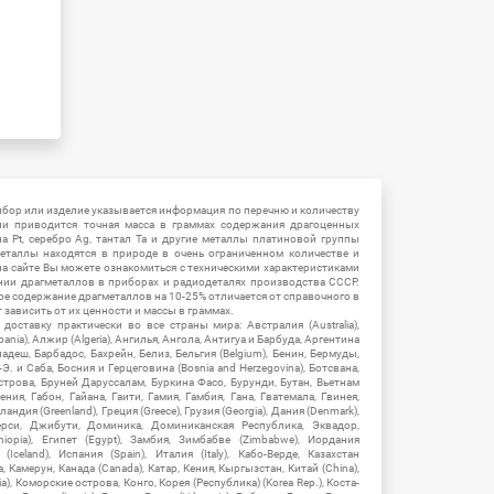
ибор или изделие указывается информация по перечню и количеству
ии приводится точная масса в граммах содержания драгоценных
на Pt, серебро Ag, тантал Ta и другие металлы платиновой группы
еталлы находятся в природе в очень ограниченном количестве и
на сайте Вы можете ознакомиться с техническими характеристиками
нии драгметаллов в приборах и радиодеталях производства СССР.
ое содержание драгметаллов на 10-25% отличается от справочного в
зависить от их ценности и массы в граммах.
ставку практически во все страны мира: Австралия (Australia),
ania), Алжир (Algeria), Ангилья, Ангола, Антигуа и Барбуда, Аргентина
гладеш, Барбадос, Бахрейн, Белиз, Бельгия (Belgium), Бенин, Бермуды,
-Э. и Саба, Босния и Герцеговина (Bosnia and Herzegovina), Ботсвана,
Острова, Бруней Даруссалам, Буркина Фасо, Бурунди, Бутан, Вьетнам
мения, Габон, Гайана, Гаити, Гамия, Гамбия, Гана, Гватемала, Гвинея,
андия (Greenland), Греция (Greece), Грузия (Georgia), Дания (Denmark),
рси, Джибути, Доминика, Доминиканская Республика, Эквадор,
hiopia), Египет (Egypt), Замбия, Зимбабве (Zimbabwe), Иордания
Iceland), Испания (Spain), Италия (Italy), Кабо-Верде, Казахстан
 Камерун, Канада (Canada), Катар, Кения, Кыргызстан, Китай (China),
), Коморские острова, Конго, Корея (Республика) (Korea Rep.), Коста-