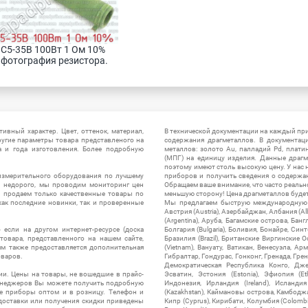
С5-35В 100Вт 1 Ом 10% 
фотография резистора.
ивный характер. Цвет, оттенок, материал,
В технической документации на каждый пр
ругие параметры товара представленого на
содержания драгметаллов. В документац
а и года изготовления. Более подробную
металлов: золото Au, палладий Pd, плати
(МПГ) на единицу изделия. Данные драгм
поэтому имеют столь высокую цену. У нас 
измерительного оборудования по лучшему
приборов и получить сведения о содержа
ы недорого, мы проводим мониторинг цен
Обращаем ваше внимание, что часто реальн
ы продаем только качественные товары по
меньшую сторону! Цена драгметаллов будет 
ак последние новинки, так и проверенные
Мы предлагаем быструю международную до
Австрия (Austria), Азербайджан, Албания (Alb
(Argentina), Аруба, Багамские острова, Бан
 если на другом интернет-ресурсе (доска
Болгария (Bulgaria), Боливия, Бонайре, Синт
товара, представленного на нашем сайте,
Бразилия (Brazil), Британские Виргинские 
ям также предоставляется дополнительная
(Vietnam), Вануату, Ватикан, Венесуэла, Ар
оваров.
Гибралтар, Гондурас, Гонконг, Гренада, Гренл
Демократическая Республика Конго, Дже
ии. Цены на товары, не вошедшие в прайс-
Эсватин, Эстония (Estonia), Эфиопия (Et
менеджеров Вы можете получить подробную
Индонезия, Ирландия (Ireland), Исландия (
е приборы оптом и в розницу. Телефон и
(Kazakhstan), Каймановы острова, Камбоджа,
 доставки или получения скидки приведены
Кипр (Cyprus), Кирибати, Колумбия (Colombia