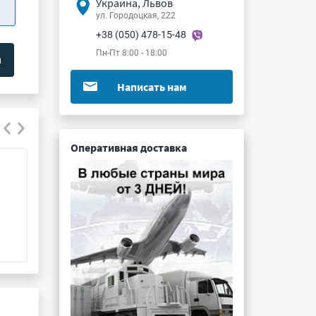
Украина, Львов
ул. Городоцкая, 222
+38 (050) 478-15-48
Пн-Пт 8:00 - 18:00
Написать нам
Оперативная доставка
СНП339-54РП11-6а-Т-д
СНП377-15РП51
Подробнее ...
Подробнее ...