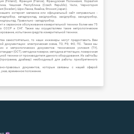
ия (Finland), Франция (France), Французская Полинезия, Хорватия
блика, Чешская Республика (Czech Republic), Чили, Черногория
ия (Sweden), Шри-Ланка, Ямайка, Япония (Japan).
 нашего интернет магазина или официальный сайт неправильно -
адпрібор, западприлад, західприбор, західпрібор, захидприбор,
ахидпрылад. Правильно - западприбор.
нт и сервисное обслуживание измерительной техники более чем 75
о СССР и СНГ. Также мы осуществляем такие метрологические
уирование, испытание средств измерительной техники.
тва самостоятельно, то наши инженеры могут предоставить Вам
й документации: электрическая схема, ТО, РЭ, ФО, ПС. Также мы
их и метрологических документов: технические условия (ТУ),
 стандарт (ОСТ), методика поверки, методика аттестации, поверочная
ьной техники от производителя данного оборудования. Из сайта Вы
(программа, драйвер) необходимый для работы приобретенного
вно-правовых документов, которые связаны с нашей сферой
, указ, временное положение.