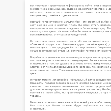
Вся текстовая и графическая информация на сайте несет информат
геометрические размеры, вес, содержание, комплект поставки и д
сайте могут изменяться в зависимости от партии производств
информацию уточняйте в отделе продаж.
Ведущий интернет-магазин Западприбор - это огромный выбор 
соотношению цена и качество. Чтобы Вы могли купить прибор
конкурентов и всегда готовы предложить более низкую цену. М
самым лучшим ценам. На нашем сайте Вы можете дешево купить к
временем приборы от лучших производителей.
На сайте постоянно действует акция «Куплю по лучшей цене» -
объявлений, форум, или объявление другого онлайн-сервиса) у 
меньшая цена, то мы продадим Вам его еще дешевле! Покупател
скидка за оставленный отзыв или фотографии применения наших т
В прайс-листе указана не вся номенклатура предлагаемой продукц
лист можете узнать, связавшись с менеджерами. Также у наших 
информацию о том, как дешево и выгодно купить измерительны
электронная почта для консультаций по вопросам приобретения,
возле описания товара. У нас самые квалифицированные сотрудни
цена.
Интернет магазин Западприбор - официальный дилер заводов изг
Наша цель - продажа товаров высокого качества с лучшими цено
клиентов. Наш интернет магазинможет не только продать не
дополнительные услуги по его поверке, ремонту и монтажу. Чтобы 
покупки на нашем сайте, мы предусмотрели специальные гара
товарам.
Вы можете оставить отзывы на приобретенный у нас прибор, измер
Ваш отзыв при Вашем согласии будет опубликован на офици
информации.