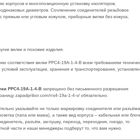
 корпусов и многопозиционную установку изоляторов,
одинаковых диаметров. Сочленение соединителей резьбовое.
 с прямым или угловым кожухом, приборные вилки без кожуха;
ругие
вилки
и похожие изделия.
тию соответствия вилки РРС4-19А-1-4-В всем требованиям техниче
 условий эксплуатации, хранения и транспортирования, установле
лки РРС4-19А-1-4-В
запрещено без письменного разрешения
аницу zapadpribor.com/rrs4-19a-1-4-v/ обязательно.
тельно указывайте не только маркировку соединителя или разъёма
розетка (папа или мама), а также вид корпуса – кабельная или блоч
оединитель, разъём, заглушку, переход, переходник, гнездо, то
ной части и наши менеджеры подберут то, что вам нужно.