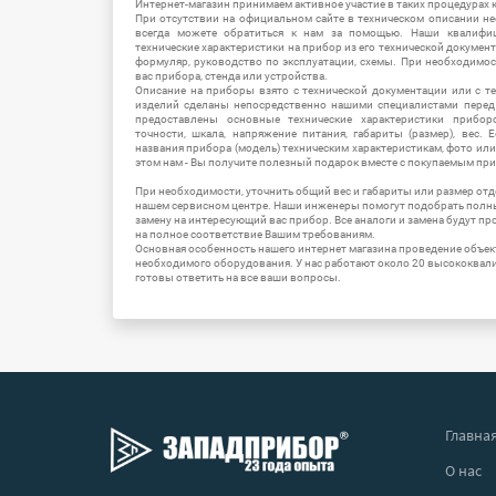
Интернет-магазин принимаем активное участие в таких процедурах к
При отсутствии на официальном сайте в техническом описании 
всегда можете обратиться к нам за помощью. Наши квалифи
технические характеристики на прибор из его технической документ
формуляр, руководство по эксплуатации, схемы. При необходимо
вас прибора, стенда или устройства.
Описание на приборы взято с технической документации или с т
изделий сделаны непосредственно нашими специалистами перед 
предоставлены основные технические характеристики приборо
точности, шкала, напряжение питания, габариты (размер), вес.
названия прибора (модель) техническим характеристикам, фото ил
этом нам - Вы получите полезный подарок вместе с покупаемым пр
При необходимости, уточнить общий вес и габариты или размер отд
нашем сервисном центре. Наши инженеры помогут подобрать полн
замену на интересующий вас прибор. Все аналоги и замена будут п
на полное соответствие Вашим требованиям.
Основная особенность нашего интернет магазина проведение объе
необходимого оборудования. У нас работают около 20 высококва
готовы ответить на все ваши вопросы.
Главна
О нас