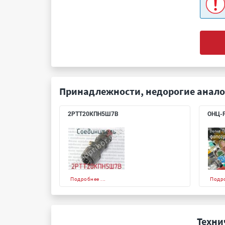
Принадлежности, недорогие анало
2РТТ20КПН5Ш7В
ОНЦ-Р
Подробнее ...
Подро
Техни