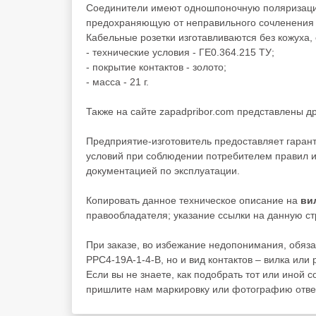
Соединители имеют одношпоночную поляризацию
предохраняющую от неправильного сочленения 
Кабельные розетки изготавливаются без кожуха,
- технические условия - ГЕ0.364.215 ТУ;
- покрытие контактов - золото;
- масса - 21 г.
Также на сайте zapadpribor.com представлены д
Предприятие-изготовитель предоставляет гаран
условий при соблюдении потребителем правил и
документацией по эксплуатации.
Копировать данное техническое описание на
ви
правообладателя; указание ссылки на данную стр
При заказе, во избежание недопонимания, обяза
РРС4-19А-1-4-В, но и вид контактов – вилка или 
Если вы не знаете, как подобрать тот или иной с
пришлите нам маркировку или фотографию ответ