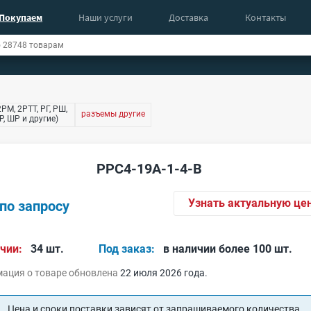
Покупаем
Наши услуги
Доставка
Контакты
РМ, 2РТТ, РГ, РШ,
разъемы другие
, ШР и другие)
РРС4-19А-1-4-В
Узнать актуальную це
по запросу
чии:
34 шт.
Под заказ:
в наличии более 100 шт.
ация о товаре обновлена
22 июля 2026 года.
Цена и сроки поставки зависят от запрашиваемого количества.