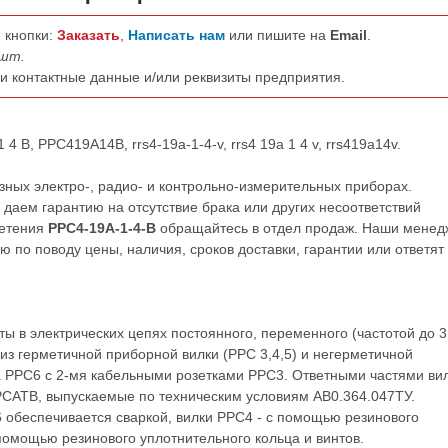
 кнопки:
Заказать
,
Написать нам
или пишите на
Email
.
 шт.
ши контактные данные и/или реквизиты предприятия.
4 В, РРС419А14В, rrs4-19a-1-4-v, rrs4 19a 1 4 v, rrs419a14v.
ных электро-, радио- и контрольно-измерительных приборах.
даем гарантию на отсутствие брака или других несоответствий
ретения
РРС4-19А-1-4-В
обращайтесь в отдел продаж. Наши мене
по поводу цены, наличия, сроков доставки, гарантии или ответят
 в электрических цепях постоянного, переменного (частотой до 3
 из герметичной приборной вилки (РРС 3,4,5) и негерметичной
а РРС6 с 2-мя кабельными розетками РРС3. Ответными частями ви
 РСАТВ, выпускаемые по техническим условиям АВ0.364.047ТУ.
 обеспечивается сваркой, вилки РРС4 - с помощью резинового
 помощью резинового уплотнительного кольца и винтов.