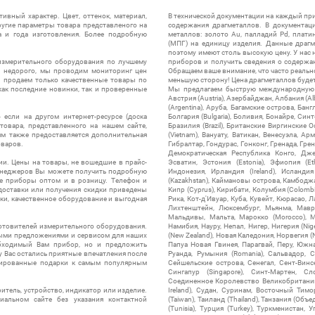
ивный характер. Цвет, оттенок, материал,
В технической документации на каждый пр
ругие параметры товара представленого на
содержания драгметаллов. В документац
а и года изготовления. Более подробную
металлов: золото Au, палладий Pd, плати
(МПГ) на единицу изделия. Данные драгм
поэтому имеют столь высокую цену. У нас 
измерительного оборудования по лучшему
приборов и получить сведения о содержа
ы недорого, мы проводим мониторинг цен
Обращаем ваше внимание, что часто реальн
ы продаем только качественные товары по
меньшую сторону! Цена драгметаллов будет 
ак последние новинки, так и проверенные
Мы предлагаем быструю международную до
Австрия (Austria), Азербайджан, Албания (Alb
(Argentina), Аруба, Багамские острова, Бан
 если на другом интернет-ресурсе (доска
Болгария (Bulgaria), Боливия, Бонайре, Синт
товара, представленного на нашем сайте,
Бразилия (Brazil), Британские Виргинские 
ям также предоставляется дополнительная
(Vietnam), Вануату, Ватикан, Венесуэла, Ар
оваров.
Гибралтар, Гондурас, Гонконг, Гренада, Гренл
Демократическая Республика Конго, Дже
ии. Цены на товары, не вошедшие в прайс-
Эсватин, Эстония (Estonia), Эфиопия (Et
менеджеров Вы можете получить подробную
Индонезия, Ирландия (Ireland), Исландия (
е приборы оптом и в розницу. Телефон и
(Kazakhstan), Каймановы острова, Камбоджа,
 доставки или получения скидки приведены
Кипр (Cyprus), Кирибати, Колумбия (Colombia
ки, качественное оборудование и выгодная
Рика, Кот-д'Ивуар, Куба, Кувейт, Кюрасао, Ла
Лихтенштейн, Люксембург, Мьянма, Мавр
Мальдивы, Мальта, Марокко (Morocco), М
отовителей измерительного оборудования.
Намибия, Науру, Непал, Нигер, Нигерия (Nig
выми предложениями и сервисом для наших
(New Zealand), Новая Каледония, Норвегия (
обходимый Вам прибор, но и предложить
Папуа Новая Гвинея, Парагвай, Перу, Южная
у Вас остались приятные впечатления после
Руанда, Румыния (Romania), Сальвадор, С
нтированные подарки к самым популярным
Сейшельские острова, Сенегал, Сент-Винсе
Сингапур (Singapore), Синт-Мартен, Сл
Соединенное Королевство Великобритании и
итель, устройство, индикатор или изделие.
Ireland), Судан, Суринам, Восточный Тим
альном сайте без указания контактной
(Taiwan), Таиланд (Thailand), Танзания (Объ
(Tunisia), Турция (Turkey), Туркменистан, 