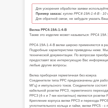
Для ускорения обработки заявки используйте
Пример заказа:
куплю РРС4-19А-1-4-В - 10
Для обратной связи, не забудьте указать Ва
Вилка РРС4-19А-1-4-В
Также это изделие может называться: РРС4 19А 1 
РРС4-19А-1-4-В вилки широко применяются в раз
Подробные характеристики приведены ниже. Мы 
технической документации. По вопросам приоб
предоставят всю интересующую Вас информацию 
любые другие вопросы.
Вилка приборная герметичная без кожуха
Соединители типа РРС предназначены для работы
МГц) и импульсного токов. Соединители состоят
кабельной розетки РРС3, герметичного переход
РРСЗ (4-х и 7-ми контактных) являются розетки
Крепление корпуса вилки РРС3 и перехода РРС6
уплотнительного кольца и гайки, вилки PPC5 - с