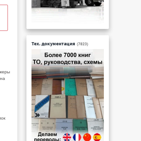
Тех. документация
(7823)
джеры
 на
лок