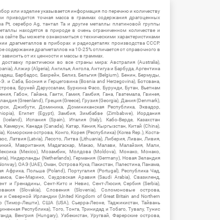
ибор или изделие указывается информация по перечню и количеству
ии приводится точная масса в граммах содержания драгоценных
на Pt, серебро Ag, тантал Ta и другие металлы платиновой группы
еталлы находятся в природе в очень ограниченном количестве и
на сайте Вы можете ознакомиться с техническими характеристиками
нии драгметаллов в приборах и радиодеталях производства СССР.
ое содержание драгметаллов на 10-25% отличается от справочного в
зависить от их ценности и массы в граммах.
ставку практически во все страны мира: Австралия (Australia),
ania), Алжир (Algeria), Ангилья, Ангола, Антигуа и Барбуда, Аргентина
гладеш, Барбадос, Бахрейн, Белиз, Бельгия (Belgium), Бенин, Бермуды,
-Э. и Саба, Босния и Герцеговина (Bosnia and Herzegovina), Ботсвана,
Острова, Бруней Даруссалам, Буркина Фасо, Бурунди, Бутан, Вьетнам
мения, Габон, Гайана, Гаити, Гамия, Гамбия, Гана, Гватемала, Гвинея,
андия (Greenland), Греция (Greece), Грузия (Georgia), Дания (Denmark),
рси, Джибути, Доминика, Доминиканская Республика, Эквадор,
hiopia), Египет (Egypt), Замбия, Зимбабве (Zimbabwe), Иордания
Iceland), Испания (Spain), Италия (Italy), Кабо-Верде, Казахстан
 Камерун, Канада (Canada), Катар, Кения, Кыргызстан, Китай (China),
), Коморские острова, Конго, Корея (Республика) (Korea Rep.), Коста-
ос, Латвия (Latvia), Лесото, Литва (Lithuania), Либерия, Ливан, Ливия,
икий, Мавритания, Мадагаскар, Макао, Малави, Малайзия, Мали,
ексика (Mexico), Мозамбик, Молдова (Moldova), Монако, Монако,
eria), Нидерланды (Netherlands), Германия (Germany), Новая Зеландия
Norway), ОАЭ (UAE), Оман, Острова Кука, Пакистан, Палестина, Панама,
 Африка, Польша (Poland), Португалия (Portugal), Республика Чад,
амоа, Сан-Марино, Саудовская Аравия (Saudi Arabia), Свазиленд,
нт и Гренадины, Сент-Китс и Невис, Сент-Люсия, Сербия (Serbia),
овакия (Slovakia), Словения (Slovenia), Соломоновые острова,
 Северной Ирландии (United Kingdom of Great Britain and Northern
ор (Тимор-Лешти), США (USA), Сьерра-Леоне, Таджикистан, Тайвань
единенная Республика), Того, Тонга, Тринидад и Тобаго, Тувалу, Тунис
Уганда, Венгрия (Hungary), Узбекистан, Уругвай, Фарерские острова,