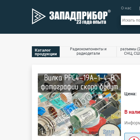
О нас
Радиокомпоненты и
разъемы (2
Каталог
продукции
радиодетали
СНЦ, СШР
Цена:
В нали
Информ