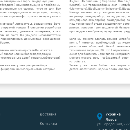
ак электронные торги, тендер, аукцион.
Фиджи, Филиппины (Philippines), Финлянд
необходимой Вам информации о приборе Вы
(Croatia), Центральноафриканская Респу
цированные менеджеры уточнят для Вас
(Montenegro), Швейцария (Switzerland), Швец
ации: инструкция по эксплуатации, паспорт,
Иногда клиенты могут вводить название
сти мы сделаем фотографии интересующего
например, западпрыбор, западпрылад, зап
захидприлад, захидпрібор, захидпрыбор, з
ехнической литературы. Большинство фото
Наш технический отдел осуществляет ремо
отгрузкой товара. В описании устройства
разных заводов производителей бывшег
в: номинал, диапазон измерения, класс
процедуры: калибровка, тарирование, град
 Если на сайте Вы увидели несоответствие
и прикрепленным документам - сообщите об
Если Вы можете сделать ремонт устройс
ибором.
полный комплект необходимой техническо
располагаем обширной базой техническ
ельной части измерителя Вы можете в
техническое задание (ТЗ), ГОСТ, отраслевой
ый аналог или наиболее подходящую
схема для более чем 3500 типов измерител
ротестированы в одной с наших лабораторий
можете скачать весь необходимый софт 
устройства.
ктивных консультаций при выборе
Также у нас есть библиотека нормати
лифицированных специалистов, которые
деятельности: закон, кодекс, постановление
я
Доставка
Украина
Львов
Контакты
ул. Городоцкая, 222