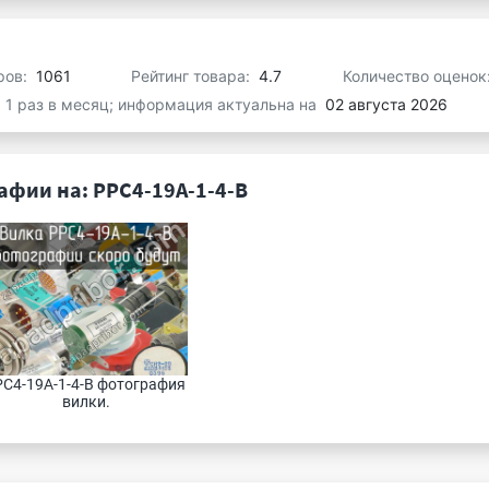
ров:
1061
Рейтинг товара:
4.7
Количество оценок
я 1 раз в месяц; информация актуальна на
02 августа 2026
афии на: РРС4-19А-1-4-В
С4-19А-1-4-В фотография 
вилки.