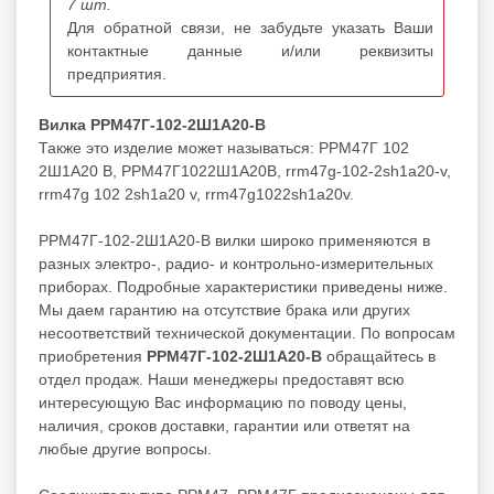
7 шт.
Для обратной связи, не забудьте указать Ваши
контактные данные и/или реквизиты
предприятия.
Вилка РРМ47Г-102-2Ш1А20-В
Также это изделие может называться: РРМ47Г 102
2Ш1А20 В, РРМ47Г1022Ш1А20В, rrm47g-102-2sh1a20-v,
rrm47g 102 2sh1a20 v, rrm47g1022sh1a20v.
РРМ47Г-102-2Ш1А20-В вилки широко применяются в
разных электро-, радио- и контрольно-измерительных
приборах. Подробные характеристики приведены ниже.
Мы даем гарантию на отсутствие брака или других
несоответствий технической документации. По вопросам
приобретения
РРМ47Г-102-2Ш1А20-В
обращайтесь в
отдел продаж. Наши менеджеры предоставят всю
интересующую Вас информацию по поводу цены,
наличия, сроков доставки, гарантии или ответят на
любые другие вопросы.