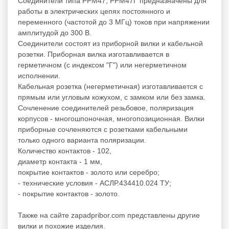
Соединители типа РРМ47, РРМ47Г предназначены для
работы в электрических цепях постоянного и
переменного (частотой до 3 МГц) токов при напряжении
амплитудой до 300 В.
Соединители состоят из приборной вилки и кабельной
розетки. Приборная вилка изготавливается в
герметичном (с индексом "Г") или негерметичном
исполнении.
Кабельная розетка (негерметичная) изготавливается с
прямым или угловым кожухом, с замком или без замка.
Сочленение соединителей резьбовое, поляризация
корпусов - многошпоночная, многопозиционная. Вилки
приборные сочленяются с розетками кабельными
только одного варианта поляризации.
Количество контактов - 102,
диаметр контакта - 1 мм,
покрытие контактов - золото или серебро;
- технические условия - АСЛР.434410.024 ТУ;
- покрытие контактов - золото.
Также на сайте zapadpribor.com представлены другие
вилки
и похожие изделия.