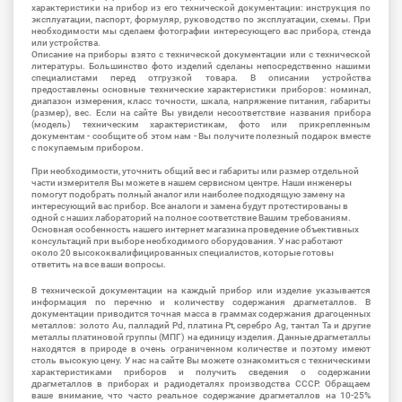
характеристики на прибор из его технической документации: инструкция по
эксплуатации, паспорт, формуляр, руководство по эксплуатации, схемы. При
необходимости мы сделаем фотографии интересующего вас прибора, стенда
или устройства.
Описание на приборы взято с технической документации или с технической
литературы. Большинство фото изделий сделаны непосредственно нашими
специалистами перед отгрузкой товара. В описании устройства
предоставлены основные технические характеристики приборов: номинал,
диапазон измерения, класс точности, шкала, напряжение питания, габариты
(размер), вес. Если на сайте Вы увидели несоответствие названия прибора
(модель) техническим характеристикам, фото или прикрепленным
документам - сообщите об этом нам - Вы получите полезный подарок вместе
с покупаемым прибором.
При необходимости, уточнить общий вес и габариты или размер отдельной
части измерителя Вы можете в нашем сервисном центре. Наши инженеры
помогут подобрать полный аналог или наиболее подходящую замену на
интересующий вас прибор. Все аналоги и замена будут протестированы в
одной с наших лабораторий на полное соответствие Вашим требованиям.
Основная особенность нашего интернет магазина проведение объективных
консультаций при выборе необходимого оборудования. У нас работают
около 20 высококвалифицированных специалистов, которые готовы
ответить на все ваши вопросы.
В технической документации на каждый прибор или изделие указывается
информация по перечню и количеству содержания драгметаллов. В
документации приводится точная масса в граммах содержания драгоценных
металлов: золото Au, палладий Pd, платина Pt, серебро Ag, тантал Ta и другие
металлы платиновой группы (МПГ) на единицу изделия. Данные драгметаллы
находятся в природе в очень ограниченном количестве и поэтому имеют
столь высокую цену. У нас на сайте Вы можете ознакомиться с техническими
характеристиками приборов и получить сведения о содержании
драгметаллов в приборах и радиодеталях производства СССР. Обращаем
ваше внимание, что часто реальное содержание драгметаллов на 10-25%