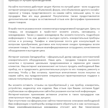
приборы от лучших производителей.
На сайте постоянно действует акция «Куплю по лучшей цене» - если на другом
интернет-ресурсе (доска объявлений, форум, или объявление другого онлайн-
сервиса) у товара, представленного на нашем сайте, меньшая цена, то мы
продадим Вам его еще дешевле! Покупателям также предоставляется
дополнительная скидка за оставленный отзыв или фотографии применения
наших товаров.
В прайс-листе указана не вся номенклатура предлагаемой продукции. Цены на
товары, не вошедшие в прайс-лист можете узнать, связавшись с
менеджерами. Также у наших менеджеров Вы можете получить подробную
информацию о том, как дешево и выгодно купить измерительные приборы
оптом и в розницу. Телефон и электронная почта для консультаций по
вопросам приобретения, доставки или получения скидки приведены возле
описания товара. У нас самые квалифицированные сотрудники, качественное
оборудование и выгодная цена.
Интернет магазин Западприбор - официальный дилер заводов изготовителей
измерительного оборудования. Наша цель - продажа товаров высокого
качества с лучшими ценовыми предложениями и сервисом для наших
клиентов. Наш интернет магазинможет не только продать необходимый Вам
прибор, но и предложить дополнительные услуги по его поверке, ремонту и
монтажу. Чтобы у Вас остались приятные впечатления после покупки на
нашем сайте, мы предусмотрели специальные гарантированные подарки к
самым популярным товарам.
Вы можете оставить отзывы на приобретенный у нас прибор, измеритель,
устройство, индикатор или изделие. Ваш отзыв при Вашем согласии будет
опубликован на официальном сайте без указания контактной информации.
Интернет-магазин принимаем активное участие в таких процедурах как
электронные торги, тендер, аукцион.
При отсутствии на официальном сайте в техническом описании необходимой
Вам информации о приборе Вы всегда можете обратиться к нам за помощью.
Наши квалифицированные менеджеры уточнят для Вас технические