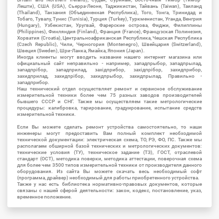
Лешти), США (USA), Сьерра-Леоне, Таджикистан, Тайвань (Taiwan), Таиланд
(Thailand), Танзания (Объединенная Республика), Того, Тонга, Тринидад и
Тобаго, Тувалу, Тунис (Tunisia), Турция (Turkey), Туркменистан, Уганда, Венгрия
(Hungary), Узбекистан, Уругвай, Фарерские острова, Фиджи, Филиппины
(Philippines), Финляндия (Finland), Франция (France), Французская Полинезия,
Хорватия (Croatia), Центральноафриканская Республика, Чешская Республика
(Czech Republic), Чили, Черногория (Montenegro), Швейцария (Switzerland),
Швеция (Sweden), Шри-Ланка, Ямайка, Япония (Japan).
Иногда клиенты могут вводить название нашего интернет магазина или
официальный сайт неправильно - например, западпрыбор, западпрылад,
западпрібор, западприлад, західприбор, західпрібор, захидприбор,
захидприлад, захидпрібор, захидпрыбор, захидпрылад. Правильно -
западприбор.
Наш технический отдел осуществляет ремонт и сервисное обслуживание
измерительной техники более чем 75 разных заводов производителей
бывшего СССР и СНГ. Также мы осуществляем такие метрологические
процедуры: калибровка, тарирование, градуирование, испытание средств
измерительной техники.
Если Вы можете сделать ремонт устройства самостоятельно, то наши
инженеры могут предоставить Вам полный комплект необходимой
технической документации: электрическая схема, ТО, РЭ, ФО, ПС. Также мы
располагаем обширной базой технических и метрологических документов:
технические условия (ТУ), техническое задание (ТЗ), ГОСТ, отраслевой
стандарт (ОСТ), методика поверки, методика аттестации, поверочная схема
для более чем 3500 типов измерительной техники от производителя данного
оборудования. Из сайта Вы можете скачать весь необходимый софт
(программа, драйвер) необходимый для работы приобретенного устройства.
Также у нас есть библиотека нормативно-правовых документов, которые
связаны с нашей сферой деятельности: закон, кодекс, постановление, указ,
временное положение.