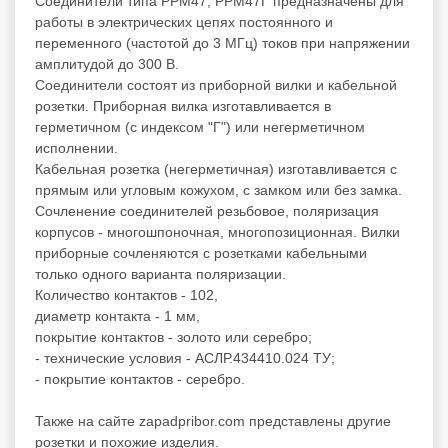
Соединители типа РРМ47, РРМ47Г предназначены для
работы в электрических цепях постоянного и
переменного (частотой до 3 МГц) токов при напряжении
амплитудой до 300 В.
Соединители состоят из приборной вилки и кабельной
розетки. Приборная вилка изготавливается в
герметичном (с индексом "Г") или негерметичном
исполнении.
Кабельная розетка (негерметичная) изготавливается с
прямым или угловым кожухом, с замком или без замка.
Сочленение соединителей резьбовое, поляризация
корпусов - многошпоночная, многопозиционная. Вилки
приборные сочленяются с розетками кабельными
только одного варианта поляризации.
Количество контактов - 102,
диаметр контакта - 1 мм,
покрытие контактов - золото или серебро;
- технические условия - АСЛР.434410.024 ТУ;
- покрытие контактов - серебро.
Также на сайте zapadpribor.com представлены другие
розетки
и похожие изделия.