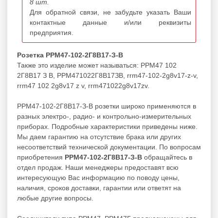
8 шт.
Для обратной связи, не забудьте указать Ваши
контактные данные и/или реквизиты
предприятия.
Розетка РРМ47-102-2Г8В17-З-В
Также это изделие может называться: РРМ47 102
2Г8В17 З В, РРМ471022Г8В17ЗВ, rrm47-102-2g8v17-z-v,
rrm47 102 2g8v17 z v, rrm471022g8v17zv.
РРМ47-102-2Г8В17-З-В розетки широко применяются в
разных электро-, радио- и контрольно-измерительных
приборах. Подробные характеристики приведены ниже.
Мы даем гарантию на отсутствие брака или других
несоответствий технической документации. По вопросам
приобретения
РРМ47-102-2Г8В17-З-В
обращайтесь в
отдел продаж. Наши менеджеры предоставят всю
интересующую Вас информацию по поводу цены,
наличия, сроков доставки, гарантии или ответят на
любые другие вопросы.