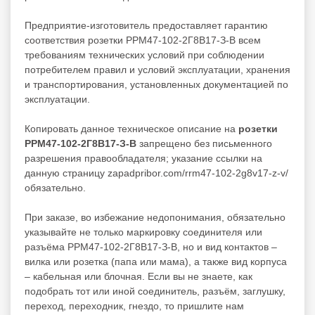
Предприятие-изготовитель предоставляет гарантию
соответствия розетки РРМ47-102-2Г8В17-З-В всем
требованиям технических условий при соблюдении
потребителем правил и условий эксплуатации, хранения
и транспортирования, установленных документацией по
эксплуатации.
Копировать данное техническое описание на
розетки
РРМ47-102-2Г8В17-З-В
запрещено без письменного
разрешения правообладателя; указание ссылки на
данную страницу zapadpribor.com/rrm47-102-2g8v17-z-v/
обязательно.
При заказе, во избежание недопонимания, обязательно
указывайте не только маркировку соединителя или
разъёма РРМ47-102-2Г8В17-З-В, но и вид контактов –
вилка или розетка (папа или мама), а также вид корпуса
– кабельная или блочная. Если вы не знаете, как
подобрать тот или иной соединитель, разъём, заглушку,
переход, переходник, гнездо, то пришлите нам