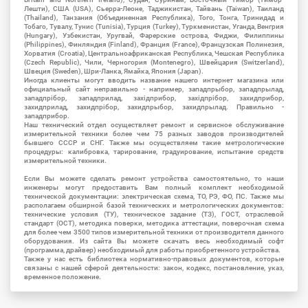
Лешти), США (USA), Сьерра-Леоне, Таджикистан, Тайвань (Taiwan), Таиланд
(Thailand), Танзания (Объединенная Республика), Того, Тонга, Тринидад и
Тобаго, Тувалу, Тунис (Tunisia), Турция (Turkey), Туркменистан, Уганда, Венгрия
(Hungary), Узбекистан, Уругвай, Фарерские острова, Фиджи, Филиппины
(Philippines), Финляндия (Finland), Франция (France), Французская Полинезия,
Хорватия (Croatia), Центральноафриканская Республика, Чешская Республика
(Czech Republic), Чили, Черногория (Montenegro), Швейцария (Switzerland),
Швеция (Sweden), Шри-Ланка, Ямайка, Япония (Japan).
Иногда клиенты могут вводить название нашего интернет магазина или
официальный сайт неправильно - например, западпрыбор, западпрылад,
западпрібор, западприлад, західприбор, західпрібор, захидприбор,
захидприлад, захидпрібор, захидпрыбор, захидпрылад. Правильно -
западприбор.
Наш технический отдел осуществляет ремонт и сервисное обслуживание
измерительной техники более чем 75 разных заводов производителей
бывшего СССР и СНГ. Также мы осуществляем такие метрологические
процедуры: калибровка, тарирование, градуирование, испытание средств
измерительной техники.
Если Вы можете сделать ремонт устройства самостоятельно, то наши
инженеры могут предоставить Вам полный комплект необходимой
технической документации: электрическая схема, ТО, РЭ, ФО, ПС. Также мы
располагаем обширной базой технических и метрологических документов:
технические условия (ТУ), техническое задание (ТЗ), ГОСТ, отраслевой
стандарт (ОСТ), методика поверки, методика аттестации, поверочная схема
для более чем 3500 типов измерительной техники от производителя данного
оборудования. Из сайта Вы можете скачать весь необходимый софт
(программа, драйвер) необходимый для работы приобретенного устройства.
Также у нас есть библиотека нормативно-правовых документов, которые
связаны с нашей сферой деятельности: закон, кодекс, постановление, указ,
временное положение.