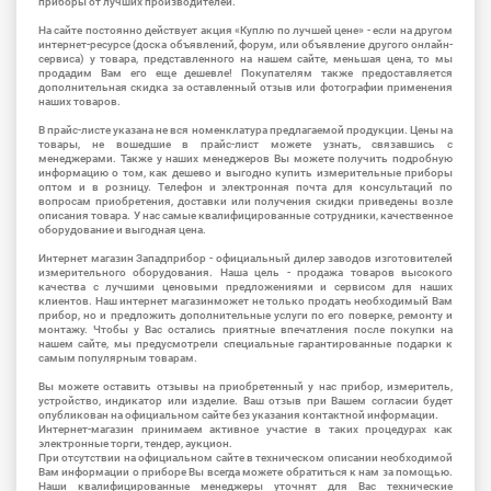
приборы от лучших производителей.
На сайте постоянно действует акция «Куплю по лучшей цене» - если на другом
интернет-ресурсе (доска объявлений, форум, или объявление другого онлайн-
сервиса) у товара, представленного на нашем сайте, меньшая цена, то мы
продадим Вам его еще дешевле! Покупателям также предоставляется
дополнительная скидка за оставленный отзыв или фотографии применения
наших товаров.
В прайс-листе указана не вся номенклатура предлагаемой продукции. Цены на
товары, не вошедшие в прайс-лист можете узнать, связавшись с
менеджерами. Также у наших менеджеров Вы можете получить подробную
информацию о том, как дешево и выгодно купить измерительные приборы
оптом и в розницу. Телефон и электронная почта для консультаций по
вопросам приобретения, доставки или получения скидки приведены возле
описания товара. У нас самые квалифицированные сотрудники, качественное
оборудование и выгодная цена.
Интернет магазин Западприбор - официальный дилер заводов изготовителей
измерительного оборудования. Наша цель - продажа товаров высокого
качества с лучшими ценовыми предложениями и сервисом для наших
клиентов. Наш интернет магазинможет не только продать необходимый Вам
прибор, но и предложить дополнительные услуги по его поверке, ремонту и
монтажу. Чтобы у Вас остались приятные впечатления после покупки на
нашем сайте, мы предусмотрели специальные гарантированные подарки к
самым популярным товарам.
Вы можете оставить отзывы на приобретенный у нас прибор, измеритель,
устройство, индикатор или изделие. Ваш отзыв при Вашем согласии будет
опубликован на официальном сайте без указания контактной информации.
Интернет-магазин принимаем активное участие в таких процедурах как
электронные торги, тендер, аукцион.
При отсутствии на официальном сайте в техническом описании необходимой
Вам информации о приборе Вы всегда можете обратиться к нам за помощью.
Наши квалифицированные менеджеры уточнят для Вас технические