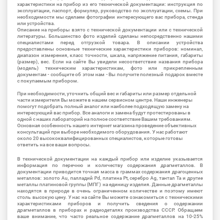
характеристики на прибор из его технической документации: инструкция по
эксплуатации, паспорт, формуляр, руководство по эксплуатации, схемы. При
необходимости мы сделаем фотографии интересующего вас прибора, стенда
или устройства.
Описание на приборы взято с технической документации или с технической
литературы. Большинство фото изделий сделаны непосредственно нашими
специалистами перед отгрузкой товара. В описании устройства
предоставлены основные технические характеристики приборов: номинал,
диапазон измерения, класс точности, шкала, напряжение питания, габариты
(размер), вес. Если на сайте Вы увидели несоответствие названия прибора
(модель) техническим характеристикам, фото или прикрепленным
документам - сообщите об этом нам - Вы получите полезный подарок вместе
с покупаемым прибором.
При необходимости, уточнить общий вес и габариты или размер отдельной
части измерителя Вы можете в нашем сервисном центре. Наши инженеры
помогут подобрать полный аналог или наиболее подходящую замену на
интересующий вас прибор. Все аналоги и замена будут протестированы в
одной с наших лабораторий на полное соответствие Вашим требованиям.
Основная особенность нашего интернет магазина проведение объективных
консультаций при выборе необходимого оборудования. У нас работают
около 20 высококвалифицированных специалистов, которые готовы
ответить на все ваши вопросы.
В технической документации на каждый прибор или изделие указывается
информация по перечню и количеству содержания драгметаллов. В
документации приводится точная масса в граммах содержания драгоценных
металлов: золото Au, палладий Pd, платина Pt, серебро Ag, тантал Ta и другие
металлы платиновой группы (МПГ) на единицу изделия. Данные драгметаллы
находятся в природе в очень ограниченном количестве и поэтому имеют
столь высокую цену. У нас на сайте Вы можете ознакомиться с техническими
характеристиками приборов и получить сведения о содержании
драгметаллов в приборах и радиодеталях производства СССР. Обращаем
ваше внимание, что часто реальное содержание драгметаллов на 10-25%