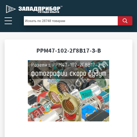
РРМ47-102-2Г8В17-З-В