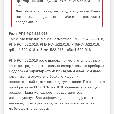
Пример заказа:
куплю РП5 РС4.522.018 - 10
шт.
Для обратной связи, не забудьте указать Ваши
контактные данные и/или реквизиты
предприятия.
Реле РП5 РС4.522.018
Также это изделие может называться: РП5 РС4-522-018,
РП5 РС4,522,018, РП5-РС4.522.018, РП5РС4.522.018,
rp5 rs4-522-018, rp5-rs4-522-018, rp5rs4-522-018.
РП5 РС4.522.018 реле широко применяются в разных
электро-, радио- и контрольно-измерительных приборах.
Подробные характеристики приведены ниже. Мы даем
гарантию на отсутствие брака или других
несоответствий технической документации. По вопросам
приобретения
РП5 РС4.522.018
обращайтесь в отдел
продаж. Наши менеджеры предоставят всю
интересующую Вас информацию по поводу цены,
наличия, сроков доставки, гарантии или ответят на
любые другие вопросы.