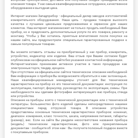
описания товара. У нас самые квалифицированные сотрудники, качественное
оборудование и выгодная цена.
Интернет магазин Западприбор - официальный дилер заводов изготовителей
измерительного оборудования. Наша цель - продажа товаров высокого
качества с лучшими ценовыми предложениями и сервисом для наших
клиентов. Наш интернет магазинможет не только продать необходимый Вам
прибор, но и предложить дополнительные услуги по его поверке, ремонту и
монтажу. Чтобы у Вас остались приятные впечатления после покупки на
нашем сайте, мы предусмотрели специальные гарантированные подарки к
самым популярным товарам.
Вы можете оставить отзывы на приобретенный у нас прибор, измеритель,
устройство, индикатор или изделие. Ваш отзыв при Вашем согласии будет
опубликован на официальном сайте без указания контактной информации.
Интернет-магазин принимаем активное участие в таких процедурах как
электронные торги, тендер, аукцион.
При отсутствии на официальном сайте в техническом описании необходимой
Вам информации о приборе Вы всегда можете обратиться к нам за помощью.
Наши квалифицированные менеджеры уточнят для Вас технические
характеристики на прибор из его технической документации: инструкция по
эксплуатации, паспорт, формуляр, руководство по эксплуатации, схемы. При
необходимости мы сделаем фотографии интересующего вас прибора, стенда
или устройства.
Описание на приборы взято с технической документации или с технической
литературы. Большинство фото изделий сделаны непосредственно нашими
специалистами перед отгрузкой товара. В описании устройства
предоставлены основные технические характеристики приборов: номинал,
диапазон измерения, класс точности, шкала, напряжение питания, габариты
(размер), вес. Если на сайте Вы увидели несоответствие названия прибора
(модель) техническим характеристикам, фото или прикрепленным
документам - сообщите об этом нам - Вы получите полезный подарок вместе
с покупаемым прибором.