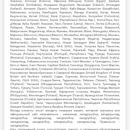
Эсватин, Эстония (Estonia), Эфиопия (Ethiopia), Египет (Egypt), Замбия,
Зимбабве (Zimbabwe), Иордания Индонезия, Ирландия (Ireland), Исландия
(Iceland), Испания (Spain), Италия (Italy), Кабо-Верде, Казахстан (Kazakhstan),
Каймановы острова, Камбоджа, Камерун, Канада (Canada), Катар, Кения,
Кыргызстан, Китай (China), Кипр (Cyprus), Кирибати, Колумбия (Colombia),
Коморские острова, Конго, Корея (Республика) (Korea Rep.), Коста-Рика, Кот-
д'Ивуар, Куба, Кувейт, Кюрасао, Лаос, Латвия (Latvia), Лесото, Литва (Lithuania),
Либерия, Ливан, Ливия, Лихтенштейн, Люксембург, Мьянма, Маврикий,
Мавритания, Мадагаскар, Макао, Малави, Малайзия, Мали, Мальдивы, Мальта,
Марокко (Morocco), Мексика (Mexico), Мозамбик, Молдова (Moldova), Монако,
Монако, Намибия, Науру, Непал, Нигер, Нигерия (Nigeria), Нидерланды
(Netherlands), Германия (Germany), Новая Зеландия (New Zealand), Новая
Каледония, Норвегия (Norway), ОАЭ (UAE), Оман, Острова Кука, Пакистан,
Палестина, Панама, Папуа Новая Гвинея, Парагвай, Перу, Южная Африка,
Польша (Poland), Португалия (Portugal), Республика Чад, Руанда, Румыния
(Romania), Сальвадор, Самоа, Сан-Марино, Саудовская Аравия (Saudi Arabia),
Свазиленд, Сейшельские острова, Сенегал, Сент-Винсент и Гренадины, Сент-
Китс и Невис, Сент-Люсия, Сербия (Serbia), Сингапур (Singapore), Синт-Мартен,
Словакия (Slovakia), Словения (Slovenia), Соломоновые острова, Соединенное
Королевство Великобритании и Северной Ирландии (United Kingdom of Great
Britain and Northern Ireland), Судан, Суринам, Восточный Тимор (Тимор-
Лешти), США (USA), Сьерра-Леоне, Таджикистан, Тайвань (Taiwan), Таиланд
(Thailand), Танзания (Объединенная Республика), Того, Тонга, Тринидад и
Тобаго, Тувалу, Тунис (Tunisia), Турция (Turkey), Туркменистан, Уганда, Венгрия
(Hungary), Узбекистан, Уругвай, Фарерские острова, Фиджи, Филиппины
(Philippines), Финляндия (Finland), Франция (France), Французская Полинезия,
Хорватия (Croatia), Центральноафриканская Республика, Чешская Республика
(Czech Republic), Чили, Черногория (Montenegro), Швейцария (Switzerland),
Швеция (Sweden), Шри-Ланка, Ямайка, Япония (Japan).
Иногда клиенты могут вводить название нашего интернет магазина или
официальный сайт неправильно - например, западпрыбор, западпрылад,
западпрібор, западприлад, західприбор, західпрібор, захидприбор,
захидприлад, захидпрібор, захидпрыбор, захидпрылад. Правильно -
западприбор.
Наш технический отдел осуществляет ремонт и сервисное обслуживание