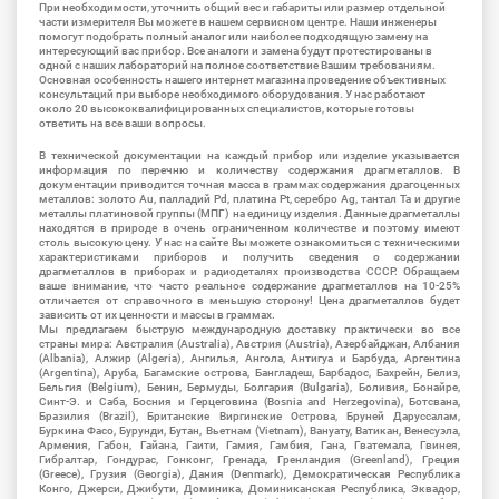
При необходимости, уточнить общий вес и габариты или размер отдельной
части измерителя Вы можете в нашем сервисном центре. Наши инженеры
помогут подобрать полный аналог или наиболее подходящую замену на
интересующий вас прибор. Все аналоги и замена будут протестированы в
одной с наших лабораторий на полное соответствие Вашим требованиям.
Основная особенность нашего интернет магазина проведение объективных
консультаций при выборе необходимого оборудования. У нас работают
около 20 высококвалифицированных специалистов, которые готовы
ответить на все ваши вопросы.
В технической документации на каждый прибор или изделие указывается
информация по перечню и количеству содержания драгметаллов. В
документации приводится точная масса в граммах содержания драгоценных
металлов: золото Au, палладий Pd, платина Pt, серебро Ag, тантал Ta и другие
металлы платиновой группы (МПГ) на единицу изделия. Данные драгметаллы
находятся в природе в очень ограниченном количестве и поэтому имеют
столь высокую цену. У нас на сайте Вы можете ознакомиться с техническими
характеристиками приборов и получить сведения о содержании
драгметаллов в приборах и радиодеталях производства СССР. Обращаем
ваше внимание, что часто реальное содержание драгметаллов на 10-25%
отличается от справочного в меньшую сторону! Цена драгметаллов будет
зависить от их ценности и массы в граммах.
Мы предлагаем быструю международную доставку практически во все
страны мира: Австралия (Australia), Австрия (Austria), Азербайджан, Албания
(Albania), Алжир (Algeria), Ангилья, Ангола, Антигуа и Барбуда, Аргентина
(Argentina), Аруба, Багамские острова, Бангладеш, Барбадос, Бахрейн, Белиз,
Бельгия (Belgium), Бенин, Бермуды, Болгария (Bulgaria), Боливия, Бонайре,
Синт-Э. и Саба, Босния и Герцеговина (Bosnia and Herzegovina), Ботсвана,
Бразилия (Brazil), Британские Виргинские Острова, Бруней Даруссалам,
Буркина Фасо, Бурунди, Бутан, Вьетнам (Vietnam), Вануату, Ватикан, Венесуэла,
Армения, Габон, Гайана, Гаити, Гамия, Гамбия, Гана, Гватемала, Гвинея,
Гибралтар, Гондурас, Гонконг, Гренада, Гренландия (Greenland), Греция
(Greece), Грузия (Georgia), Дания (Denmark), Демократическая Республика
Конго, Джерси, Джибути, Доминика, Доминиканская Республика, Эквадор,