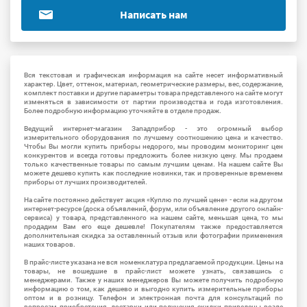
Написать нам
Вся текстовая и графическая информация на сайте несет информативный
характер. Цвет, оттенок, материал, геометрические размеры, вес, содержание,
комплект поставки и другие параметры товара представленого на сайте могут
изменяться в зависимости от партии производства и года изготовления.
Более подробную информацию уточняйте в отделе продаж.
Ведущий интернет-магазин Западприбор - это огромный выбор
измерительного оборудования по лучшему соотношению цена и качество.
Чтобы Вы могли купить приборы недорого, мы проводим мониторинг цен
конкурентов и всегда готовы предложить более низкую цену. Мы продаем
только качественные товары по самым лучшим ценам. На нашем сайте Вы
можете дешево купить как последние новинки, так и проверенные временем
приборы от лучших производителей.
На сайте постоянно действует акция «Куплю по лучшей цене» - если на другом
интернет-ресурсе (доска объявлений, форум, или объявление другого онлайн-
сервиса) у товара, представленного на нашем сайте, меньшая цена, то мы
продадим Вам его еще дешевле! Покупателям также предоставляется
дополнительная скидка за оставленный отзыв или фотографии применения
наших товаров.
В прайс-листе указана не вся номенклатура предлагаемой продукции. Цены на
товары, не вошедшие в прайс-лист можете узнать, связавшись с
менеджерами. Также у наших менеджеров Вы можете получить подробную
информацию о том, как дешево и выгодно купить измерительные приборы
оптом и в розницу. Телефон и электронная почта для консультаций по
вопросам приобретения, доставки или получения скидки приведены возле