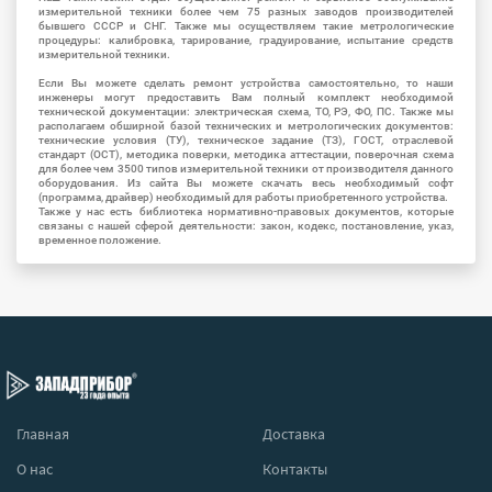
измерительной техники более чем 75 разных заводов производителей
бывшего СССР и СНГ. Также мы осуществляем такие метрологические
процедуры: калибровка, тарирование, градуирование, испытание средств
измерительной техники.
Если Вы можете сделать ремонт устройства самостоятельно, то наши
инженеры могут предоставить Вам полный комплект необходимой
технической документации: электрическая схема, ТО, РЭ, ФО, ПС. Также мы
располагаем обширной базой технических и метрологических документов:
технические условия (ТУ), техническое задание (ТЗ), ГОСТ, отраслевой
стандарт (ОСТ), методика поверки, методика аттестации, поверочная схема
для более чем 3500 типов измерительной техники от производителя данного
оборудования. Из сайта Вы можете скачать весь необходимый софт
(программа, драйвер) необходимый для работы приобретенного устройства.
Также у нас есть библиотека нормативно-правовых документов, которые
связаны с нашей сферой деятельности: закон, кодекс, постановление, указ,
временное положение.
Главная
Доставка
О нас
Контакты