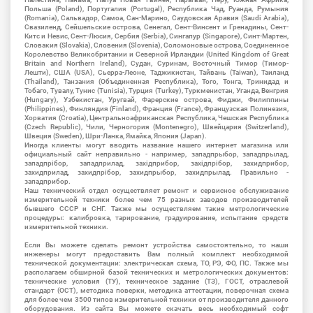
Польша (Poland), Португалия (Portugal), Республика Чад, Руанда, Румыния
(Romania), Сальвадор, Самоа, Сан-Марино, Саудовская Аравия (Saudi Arabia),
Свазиленд, Сейшельские острова, Сенегал, Сент-Винсент и Гренадины, Сент-
Китс и Невис, Сент-Люсия, Сербия (Serbia), Сингапур (Singapore), Синт-Мартен,
Словакия (Slovakia), Словения (Slovenia), Соломоновые острова, Соединенное
Королевство Великобритании и Северной Ирландии (United Kingdom of Great
Britain and Northern Ireland), Судан, Суринам, Восточный Тимор (Тимор-
Лешти), США (USA), Сьерра-Леоне, Таджикистан, Тайвань (Taiwan), Таиланд
(Thailand), Танзания (Объединенная Республика), Того, Тонга, Тринидад и
Тобаго, Тувалу, Тунис (Tunisia), Турция (Turkey), Туркменистан, Уганда, Венгрия
(Hungary), Узбекистан, Уругвай, Фарерские острова, Фиджи, Филиппины
(Philippines), Финляндия (Finland), Франция (France), Французская Полинезия,
Хорватия (Croatia), Центральноафриканская Республика, Чешская Республика
(Czech Republic), Чили, Черногория (Montenegro), Швейцария (Switzerland),
Швеция (Sweden), Шри-Ланка, Ямайка, Япония (Japan).
Иногда клиенты могут вводить название нашего интернет магазина или
официальный сайт неправильно - например, западпрыбор, западпрылад,
западпрібор, западприлад, західприбор, західпрібор, захидприбор,
захидприлад, захидпрібор, захидпрыбор, захидпрылад. Правильно -
западприбор.
Наш технический отдел осуществляет ремонт и сервисное обслуживание
измерительной техники более чем 75 разных заводов производителей
бывшего СССР и СНГ. Также мы осуществляем такие метрологические
процедуры: калибровка, тарирование, градуирование, испытание средств
измерительной техники.
Если Вы можете сделать ремонт устройства самостоятельно, то наши
инженеры могут предоставить Вам полный комплект необходимой
технической документации: электрическая схема, ТО, РЭ, ФО, ПС. Также мы
располагаем обширной базой технических и метрологических документов:
технические условия (ТУ), техническое задание (ТЗ), ГОСТ, отраслевой
стандарт (ОСТ), методика поверки, методика аттестации, поверочная схема
для более чем 3500 типов измерительной техники от производителя данного
оборудования. Из сайта Вы можете скачать весь необходимый софт