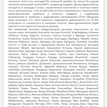
металлов: золото Au, палладий Pd, платина Pt, серебро Ag, тантал Ta и другие
металлы платиновой группы (МПГ) на единицу изделия. Данные драгметаллы
находятся в природе в очень ограниченном количестве и поэтому имеют
столь высокую цену. У нас на сайте Вы можете ознакомиться с техническими
характеристиками приборов и получить сведения о содержании
драгметаллов в приборах и радиодеталях производства СССР. Обращаем
ваше внимание, что часто реальное содержание драгметаллов на 10-25%
отличается от справочного в меньшую сторону! Цена драгметаллов будет
зависить от их ценности и массы в граммах.
Мы предлагаем быструю международную доставку практически во все
страны мира: Австралия (Australia), Австрия (Austria), Азербайджан, Албания
(Albania), Алжир (Algeria), Ангилья, Ангола, Антигуа и Барбуда, Аргентина
(Argentina), Аруба, Багамские острова, Бангладеш, Барбадос, Бахрейн, Белиз,
Бельгия (Belgium), Бенин, Бермуды, Болгария (Bulgaria), Боливия, Бонайре,
Синт-Э. и Саба, Босния и Герцеговина (Bosnia and Herzegovina), Ботсвана,
Бразилия (Brazil), Британские Виргинские Острова, Бруней Даруссалам,
Буркина Фасо, Бурунди, Бутан, Вьетнам (Vietnam), Вануату, Ватикан, Венесуэла,
Армения, Габон, Гайана, Гаити, Гамия, Гамбия, Гана, Гватемала, Гвинея,
Гибралтар, Гондурас, Гонконг, Гренада, Гренландия (Greenland), Греция
(Greece), Грузия (Georgia), Дания (Denmark), Демократическая Республика
Конго, Джерси, Джибути, Доминика, Доминиканская Республика, Эквадор,
Эсватин, Эстония (Estonia), Эфиопия (Ethiopia), Египет (Egypt), Замбия,
Зимбабве (Zimbabwe), Иордания Индонезия, Ирландия (Ireland), Исландия
(Iceland), Испания (Spain), Италия (Italy), Кабо-Верде, Казахстан (Kazakhstan),
Каймановы острова, Камбоджа, Камерун, Канада (Canada), Катар, Кения,
Кыргызстан, Китай (China), Кипр (Cyprus), Кирибати, Колумбия (Colombia),
Коморские острова, Конго, Корея (Республика) (Korea Rep.), Коста-Рика, Кот-
д'Ивуар, Куба, Кувейт, Кюрасао, Лаос, Латвия (Latvia), Лесото, Литва (Lithuania),
Либерия, Ливан, Ливия, Лихтенштейн, Люксембург, Мьянма, Маврикий,
Мавритания, Мадагаскар, Макао, Малави, Малайзия, Мали, Мальдивы, Мальта,
Марокко (Morocco), Мексика (Mexico), Мозамбик, Молдова (Moldova), Монако,
Монако, Намибия, Науру, Непал, Нигер, Нигерия (Nigeria), Нидерланды
(Netherlands), Германия (Germany), Новая Зеландия (New Zealand), Новая
Каледония, Норвегия (Norway), ОАЭ (UAE), Оман, Острова Кука, Пакистан,
Палестина, Панама, Папуа Новая Гвинея, Парагвай, Перу, Южная Африка,