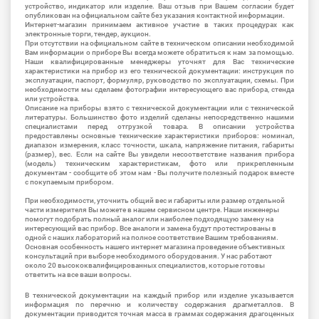
устройство, индикатор или изделие. Ваш отзыв при Вашем согласии будет
опубликован на официальном сайте без указания контактной информации.
Интернет-магазин принимаем активное участие в таких процедурах как
электронные торги, тендер, аукцион.
При отсутствии на официальном сайте в техническом описании необходимой
Вам информации о приборе Вы всегда можете обратиться к нам за помощью.
Наши квалифицированные менеджеры уточнят для Вас технические
характеристики на прибор из его технической документации: инструкция по
эксплуатации, паспорт, формуляр, руководство по эксплуатации, схемы. При
необходимости мы сделаем фотографии интересующего вас прибора, стенда
или устройства.
Описание на приборы взято с технической документации или с технической
литературы. Большинство фото изделий сделаны непосредственно нашими
специалистами перед отгрузкой товара. В описании устройства
предоставлены основные технические характеристики приборов: номинал,
диапазон измерения, класс точности, шкала, напряжение питания, габариты
(размер), вес. Если на сайте Вы увидели несоответствие названия прибора
(модель) техническим характеристикам, фото или прикрепленным
документам - сообщите об этом нам - Вы получите полезный подарок вместе
с покупаемым прибором.
При необходимости, уточнить общий вес и габариты или размер отдельной
части измерителя Вы можете в нашем сервисном центре. Наши инженеры
помогут подобрать полный аналог или наиболее подходящую замену на
интересующий вас прибор. Все аналоги и замена будут протестированы в
одной с наших лабораторий на полное соответствие Вашим требованиям.
Основная особенность нашего интернет магазина проведение объективных
консультаций при выборе необходимого оборудования. У нас работают
около 20 высококвалифицированных специалистов, которые готовы
ответить на все ваши вопросы.
В технической документации на каждый прибор или изделие указывается
информация по перечню и количеству содержания драгметаллов. В
документации приводится точная масса в граммах содержания драгоценных