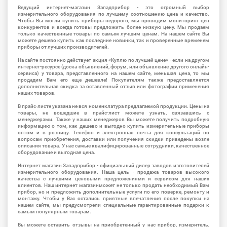
Ведущий интернет-магазин Западприбор - это огромный выбор
измерительного оборудования по лучшему соотношению цена и качество.
Чтобы Вы могли купить приборы недорого, мы проводим мониторинг цен
конкурентов и всегда готовы предложить более низкую цену. Мы продаем
только качественные товары по самым лучшим ценам. На нашем сайте Вы
можете дешево купить как последние новинки, так и проверенные временем
приборы от лучших производителей.
На сайте постоянно действует акция «Куплю по лучшей цене» - если на другом
интернет-ресурсе (доска объявлений, форум, или объявление другого онлайн-
сервиса) у товара, представленного на нашем сайте, меньшая цена, то мы
продадим Вам его еще дешевле! Покупателям также предоставляется
дополнительная скидка за оставленный отзыв или фотографии применения
наших товаров.
В прайс-листе указана не вся номенклатура предлагаемой продукции. Цены на
товары, не вошедшие в прайс-лист можете узнать, связавшись с
менеджерами. Также у наших менеджеров Вы можете получить подробную
информацию о том, как дешево и выгодно купить измерительные приборы
оптом и в розницу. Телефон и электронная почта для консультаций по
вопросам приобретения, доставки или получения скидки приведены возле
описания товара. У нас самые квалифицированные сотрудники, качественное
оборудование и выгодная цена.
Интернет магазин Западприбор - официальный дилер заводов изготовителей
измерительного оборудования. Наша цель - продажа товаров высокого
качества с лучшими ценовыми предложениями и сервисом для наших
клиентов. Наш интернет магазинможет не только продать необходимый Вам
прибор, но и предложить дополнительные услуги по его поверке, ремонту и
монтажу. Чтобы у Вас остались приятные впечатления после покупки на
нашем сайте, мы предусмотрели специальные гарантированные подарки к
самым популярным товарам.
Вы можете оставить отзывы на приобретенный у нас прибор, измеритель,