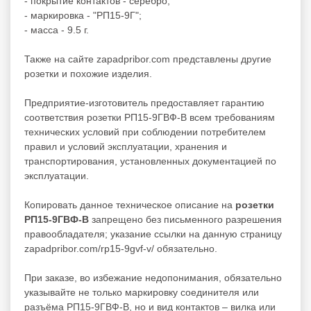
- покрытие контактов - серебро;
- маркировка - "РП15-9Г";
- масса - 9.5 г.
Также на сайте zapadpribor.com представлены другие
розетки
и похожие изделия.
Предприятие-изготовитель предоставляет гарантию
соответствия розетки РП15-9ГВФ-В всем требованиям
технических условий при соблюдении потребителем
правил и условий эксплуатации, хранения и
транспортирования, установленных документацией по
эксплуатации.
Копировать данное техническое описание на
розетки
РП15-9ГВФ-В
запрещено без письменного разрешения
правообладателя; указание ссылки на данную страницу
zapadpribor.com/rp15-9gvf-v/ обязательно.
При заказе, во избежание недопонимания, обязательно
указывайте не только маркировку соединителя или
разъёма РП15-9ГВФ-В, но и вид контактов – вилка или