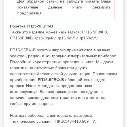
Для обратной связи, не забудьте указать Ваши
контактные данные и/или реквизиты
предприятия.
Розетка РП15-9ГВФ-В
Также это изделие может называться: РП15 9ГВФ В,
РП159ГВФВ, rp15-9gvf-v, rp15 9gvf v, rp159gvfv.
РП15-9ГВФ-В розетки широко применяются в разных
электро-, радио- и контрольно-измерительных приборах.
Подробные характеристики приведены ниже. Мы даем
гарантию на отсутствие брака или других
несоответствий технической документации. По вопросам
приобретения
РП15-9ГВФ-В
обращайтесь в отдел
продаж. Наши менеджеры предоставят всю
интересующую Вас информацию по поводу цены,
наличия, сроков доставки, гарантии или ответят на
любые другие вопросы.
Розетка приборная с винтовым фиксатором;
- технические условия - НКЦС.434410.509 ТУ;