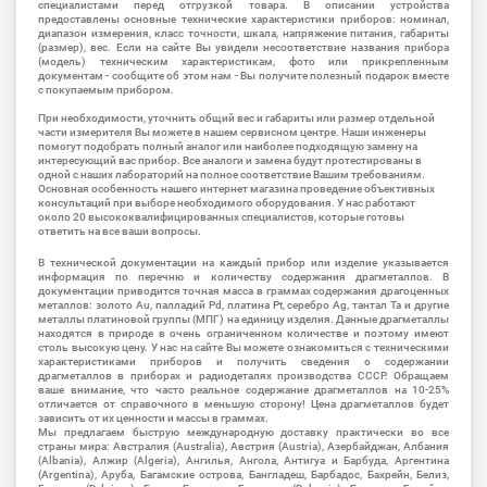
специалистами перед отгрузкой товара. В описании устройства
предоставлены основные технические характеристики приборов: номинал,
диапазон измерения, класс точности, шкала, напряжение питания, габариты
(размер), вес. Если на сайте Вы увидели несоответствие названия прибора
(модель) техническим характеристикам, фото или прикрепленным
документам - сообщите об этом нам - Вы получите полезный подарок вместе
с покупаемым прибором.
При необходимости, уточнить общий вес и габариты или размер отдельной
части измерителя Вы можете в нашем сервисном центре. Наши инженеры
помогут подобрать полный аналог или наиболее подходящую замену на
интересующий вас прибор. Все аналоги и замена будут протестированы в
одной с наших лабораторий на полное соответствие Вашим требованиям.
Основная особенность нашего интернет магазина проведение объективных
консультаций при выборе необходимого оборудования. У нас работают
около 20 высококвалифицированных специалистов, которые готовы
ответить на все ваши вопросы.
В технической документации на каждый прибор или изделие указывается
информация по перечню и количеству содержания драгметаллов. В
документации приводится точная масса в граммах содержания драгоценных
металлов: золото Au, палладий Pd, платина Pt, серебро Ag, тантал Ta и другие
металлы платиновой группы (МПГ) на единицу изделия. Данные драгметаллы
находятся в природе в очень ограниченном количестве и поэтому имеют
столь высокую цену. У нас на сайте Вы можете ознакомиться с техническими
характеристиками приборов и получить сведения о содержании
драгметаллов в приборах и радиодеталях производства СССР. Обращаем
ваше внимание, что часто реальное содержание драгметаллов на 10-25%
отличается от справочного в меньшую сторону! Цена драгметаллов будет
зависить от их ценности и массы в граммах.
Мы предлагаем быструю международную доставку практически во все
страны мира: Австралия (Australia), Австрия (Austria), Азербайджан, Албания
(Albania), Алжир (Algeria), Ангилья, Ангола, Антигуа и Барбуда, Аргентина
(Argentina), Аруба, Багамские острова, Бангладеш, Барбадос, Бахрейн, Белиз,