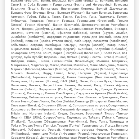
Бельгия (Belgium), Бенин, Бермуды, Болгария (Bulgaria), Боливия, Бонайре,
Синт-Э. и Саба, Босния и Герцеговина (Bosnia and Herzegovina), Ботсвана,
Бразилия (Brazil), Британские Виргинские Острова, Бруней Даруссалам,
Буркина Фасо, Бурунди, Бутан, Вьетнам (Vietnam), Вануату, Ватикан, Венесуэла,
Армения, Габон, Гайана, Гаити, Гамия, Гамбия, Гана, Гватемала, Гвинея,
Гибралтар, Гондурас, Гонконг, Гренада, Гренландия (Greenland), Греция
(Greece), Грузия (Georgia), Дания (Denmark), Демократическая Республика
Конго, Джерси, Джибути, Доминика, Доминиканская Республика, Эквадор,
Эсватин, Эстония (Estonia), Эфиопия (Ethiopia), Египет (Egypt), Замбия,
Зимбабве (Zimbabwe), Иордания Индонезия, Ирландия (Ireland), Исландия
(Iceland), Испания (Spain), Италия (Italy), Кабо-Верде, Казахстан (Kazakhstan),
Каймановы острова, Камбоджа, Камерун, Канада (Canada), Катар, Кения,
Кыргызстан, Китай (China), Кипр (Cyprus), Кирибати, Колумбия (Colombia),
Коморские острова, Конго, Корея (Республика) (Korea Rep.), Коста-Рика, Кот-
д'Ивуар, Куба, Кувейт, Кюрасао, Лаос, Латвия (Latvia), Лесото, Литва (Lithuania),
Либерия, Ливан, Ливия, Лихтенштейн, Люксембург, Мьянма, Маврикий,
Мавритания, Мадагаскар, Макао, Малави, Малайзия, Мали, Мальдивы, Мальта,
Марокко (Morocco), Мексика (Mexico), Мозамбик, Молдова (Moldova), Монако,
Монако, Намибия, Науру, Непал, Нигер, Нигерия (Nigeria), Нидерланды
(Netherlands), Германия (Germany), Новая Зеландия (New Zealand), Новая
Каледония, Норвегия (Norway), ОАЭ (UAE), Оман, Острова Кука, Пакистан,
Палестина, Панама, Папуа Новая Гвинея, Парагвай, Перу, Южная Африка,
Польша (Poland), Португалия (Portugal), Республика Чад, Руанда, Румыния
(Romania), Сальвадор, Самоа, Сан-Марино, Саудовская Аравия (Saudi Arabia),
Свазиленд, Сейшельские острова, Сенегал, Сент-Винсент и Гренадины, Сент-
Китс и Невис, Сент-Люсия, Сербия (Serbia), Сингапур (Singapore), Синт-Мартен,
Словакия (Slovakia), Словения (Slovenia), Соломоновые острова, Соединенное
Королевство Великобритании и Северной Ирландии (United Kingdom of Great
Britain and Northern Ireland), Судан, Суринам, Восточный Тимор (Тимор-
Лешти), США (USA), Сьерра-Леоне, Таджикистан, Тайвань (Taiwan), Таиланд
(Thailand), Танзания (Объединенная Республика), Того, Тонга, Тринидад и
Тобаго, Тувалу, Тунис (Tunisia), Турция (Turkey), Туркменистан, Уганда, Венгрия
(Hungary), Узбекистан, Уругвай, Фарерские острова, Фиджи, Филиппины
(Philippines), Финляндия (Finland), Франция (France), Французская Полинезия,
Хорватия (Croatia), Центральноафриканская Республика, Чешская Республика