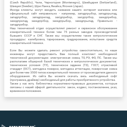
(Czech Republic), Чили, Черногория (Montenegro), Швейцария (Switzerland),
Швеция (Sweden), Шри-Ланка, Ямайка, Япония (Japan).
Иногда клиенты могут вводить название нашего интернет магазина или
официальный сайт неправильно - например, западпрыбор, западпрылад,
западпрібор, западприлад, західприбор, західпрібор, захидприбор,
захидприлад, захидпрібор, захидпрыбор, захидпрылад. Правильно -
западприбор.
Наш технический отдел осуществляет ремонт и сервисное обслуживание
измерительной техники более чем 75 разных заводов производителей
бывшего СССР и СНГ. Также мы осуществляем такие метрологические
процедуры: калибровка, тарирование, градуирование, испытание средств
измерительной техники.
Если Вы можете сделать ремонт устройства самостоятельно, то наши
инженеры могут предоставить Вам полный комплект необходимой
технической документации: электрическая схема, ТО, РЭ, ФО, ПС. Также мы
располагаем обширной базой технических и метрологических документов:
технические условия (ТУ), техническое задание (ТЗ), ГОСТ, отраслевой
стандарт (ОСТ), методика поверки, методика аттестации, поверочная схема
для более чем 3500 типов измерительной техники от производителя данного
оборудования. Из сайта Вы можете скачать весь необходимый софт
(программа, драйвер) необходимый для работы приобретенного устройства.
Также у нас есть библиотека нормативно-правовых документов, которые
связаны с нашей сферой деятельности: закон, кодекс, постановление, указ,
временное положение.