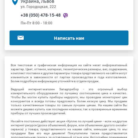
Украина, Львов
ул. Городоцкая, 222
+38 (050) 478-15-48
Пн-Пт 8:00 - 18:00
Написать нам
Вся текстовая и графическая информация на сайте несет информативный
характер. Цвет, оттенок, материал, геометрические размеры, вес, содержание,
комплект поставки и другие параметры товара представленого на сайте могут
изменяться в зависимости от партии производства и года изготовления.
Более подробную информацию уточняйте в отделе продаж.
Ведущий интернет-магазин Западприбор - это огромный выбор
измерительного оборудования по лучшему соотношению цена и качество.
Чтобы Вы могли купить приборы недорого, мы проводим мониторинг цен
конкурентов и всегда готовы предложить более низкую цену. Мы продаем
только качественные товары по самым лучшим ценам. На нашем сайте Вы
можете дешево купить как последние новинки, так и проверенные временем
приборы от лучших производителей.
На сайте постоянно действует акция «Куплю по лучшей цене» - если на другом
интернет-ресурсе (доска объявлений, форум, или объявление другого онлайн-
сервиса) у товара, представленного на нашем сайте, меньшая цена, то мы
продадим Вам его еще дешевле! Покупателям также предоставляется
дополнительная скидка за оставленный отзыв или фотографии применения