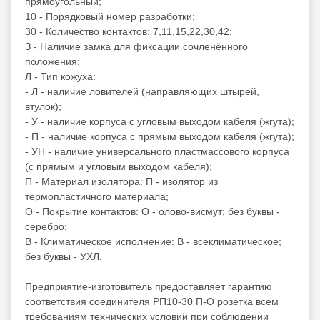
прямоугольный;
10 - Порядковый номер разработки;
30 - Количество контактов: 7,11,15,22,30,42;
З - Наличие замка для фиксации сочленённого
положения;
Л - Тип кожуха:
- Л - наличие ловителей (направляющих штырей,
втулок);
- У - наличие корпуса с угловым выходом кабеля (жгута);
- П - наличие корпуса с прямым выходом кабеля (жгута);
- УН - наличие универсального пластмассового корпуса
(с прямым и угловым выходом кабеля);
П - Материал изолятора: П - изолятор из
термопластичного материала;
О - Покрытие контактов: О - олово-висмут; без буквы -
серебро;
В - Климатическое исполнение: В - всеклиматическое;
без буквы - УХЛ.
Предприятие-изготовитель предоставляет гарантию
соответствия соединителя РП10-30 П-О розетка всем
требованиям технических условий при соблюдении