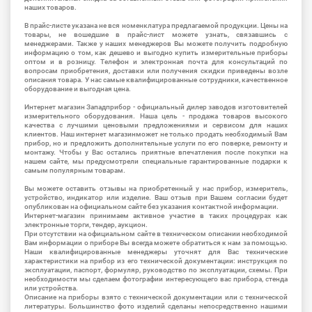
наших товаров.
В прайс-листе указана не вся номенклатура предлагаемой продукции. Цены на
товары, не вошедшие в прайс-лист можете узнать, связавшись с
менеджерами. Также у наших менеджеров Вы можете получить подробную
информацию о том, как дешево и выгодно купить измерительные приборы
оптом и в розницу. Телефон и электронная почта для консультаций по
вопросам приобретения, доставки или получения скидки приведены возле
описания товара. У нас самые квалифицированные сотрудники, качественное
оборудование и выгодная цена.
Интернет магазин Западприбор - официальный дилер заводов изготовителей
измерительного оборудования. Наша цель - продажа товаров высокого
качества с лучшими ценовыми предложениями и сервисом для наших
клиентов. Наш интернет магазинможет не только продать необходимый Вам
прибор, но и предложить дополнительные услуги по его поверке, ремонту и
монтажу. Чтобы у Вас остались приятные впечатления после покупки на
нашем сайте, мы предусмотрели специальные гарантированные подарки к
самым популярным товарам.
Вы можете оставить отзывы на приобретенный у нас прибор, измеритель,
устройство, индикатор или изделие. Ваш отзыв при Вашем согласии будет
опубликован на официальном сайте без указания контактной информации.
Интернет-магазин принимаем активное участие в таких процедурах как
электронные торги, тендер, аукцион.
При отсутствии на официальном сайте в техническом описании необходимой
Вам информации о приборе Вы всегда можете обратиться к нам за помощью.
Наши квалифицированные менеджеры уточнят для Вас технические
характеристики на прибор из его технической документации: инструкция по
эксплуатации, паспорт, формуляр, руководство по эксплуатации, схемы. При
необходимости мы сделаем фотографии интересующего вас прибора, стенда
или устройства.
Описание на приборы взято с технической документации или с технической
литературы. Большинство фото изделий сделаны непосредственно нашими