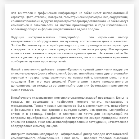
Вся текстовая и графическая информация на сайте несет информативный
характер. Цвет, оттенок, материал, геометрические размеры, вес, содержание,
комплект поставки и другие параметры товара представленого на сайте могут
изменяться в зависимости от партии производства и года изготовления.
Более подробную информацию уточняйте в отделе продаж.
Ведущий интернет-магазин Западприбор - это огромный выбор
измерительного оборудования по лучшему соотношению цена и качество.
Чтобы Вы могли купить приборы недорого, мы проводим мониторинг цен
конкурентов и всегда готовы предложить более низкую цену. Мы продаем
только качественные товары по самым лучшим ценам. На нашем сайте Вы
можете дешево купить как последние новинки, так и проверенные временем
приборы от лучших производителей.
На сайте постоянно действует акция «Куплю по лучшей цене» - если на другом
интернет-ресурсе (доска объявлений, форум, или объявление другого онлайн-
сервиса) у товара, представленного на нашем сайте, меньшая цена, то мы
продадим Вам его еще дешевле! Покупателям также предоставляется
дополнительная скидка за оставленный отзыв или фотографии применения
наших товаров.
В прайс-листе указана не вся номенклатура предлагаемой продукции. Цены на
товары, не вошедшие в прайс-лист можете узнать, связавшись с
менеджерами. Также у наших менеджеров Вы можете получить подробную
информацию о том, как дешево и выгодно купить измерительные приборы
оптом и в розницу. Телефон и электронная почта для консультаций по
вопросам приобретения, доставки или получения скидки приведены возле
описания товара. У нас самые квалифицированные сотрудники, качественное
оборудование и выгодная цена.
Интернет магазин Западприбор - официальный дилер заводов изготовителей
измерительного оборудования. Наша цель - продажа товаров высокого