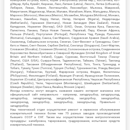
Коморские острова, Конго, Корея (Республика) (Korea Rep.), Коста-Рика, Кот-
д'Ивуар, Куба, Кувейт, Кюрасао, Лаос, Латвия (Latvia), Лесото, Литва (Lithuania),
Либерия, Ливан, Ливия, Лихтенштейн, Люксембург, Мьянма, Маврикий,
Мавритания, Мадагаскар, Макао, Малави, Малайзия, Мали, Мальдивы, Мальта,
Марокко (Morocco), Мексика (Mexico), Мозамбик, Молдова (Moldova), Монако,
Монако, Намибия, Науру, Непал, Нигер, Нигерия (Nigeria), Нидерланды
(Netherlands), Германия (Germany), Новая Зеландия (New Zealand), Новая
Каледония, Норвегия (Norway), ОАЭ (UAE), Оман, Острова Кука, Пакистан,
Палестина, Панама, Папуа Новая Гвинея, Парагвай, Перу, Южная Африка,
Польша (Poland), Португалия (Portugal), Республика Чад, Руанда, Румыния
(Romania), Сальвадор, Самоа, Сан-Марино, Саудовская Аравия (Saudi Arabia),
Свазиленд, Сейшельские острова, Сенегал, Сент-Винсент и Гренадины, Сент-
Китс и Невис, Сент-Люсия, Сербия (Serbia), Сингапур (Singapore), Синт-Мартен,
Словакия (Slovakia), Словения (Slovenia), Соломоновые острова, Соединенное
Королевство Великобритании и Северной Ирландии (United Kingdom of Great
Britain and Northern Ireland), Судан, Суринам, Восточный Тимор (Тимор-
Лешти), США (USA), Сьерра-Леоне, Таджикистан, Тайвань (Taiwan), Таиланд
(Thailand), Танзания (Объединенная Республика), Того, Тонга, Тринидад и
Тобаго, Тувалу, Тунис (Tunisia), Турция (Turkey), Туркменистан, Уганда, Венгрия
(Hungary), Узбекистан, Уругвай, Фарерские острова, Фиджи, Филиппины
(Philippines), Финляндия (Finland), Франция (France), Французская Полинезия,
Хорватия (Croatia), Центральноафриканская Республика, Чешская Республика
(Czech Republic), Чили, Черногория (Montenegro), Швейцария (Switzerland),
Швеция (Sweden), Шри-Ланка, Ямайка, Япония (Japan).
Иногда клиенты могут вводить название нашего интернет магазина или
официальный сайт неправильно - например, западпрыбор, западпрылад,
западпрібор, западприлад, західприбор, західпрібор, захидприбор,
захидприлад, захидпрібор, захидпрыбор, захидпрылад. Правильно -
западприбор.
Наш технический отдел осуществляет ремонт и сервисное обслуживание
измерительной техники более чем 75 разных заводов производителей
бывшего СССР и СНГ. Также мы осуществляем такие метрологические
процедуры: калибровка, тарирование, градуирование, испытание средств
измерительной техники.