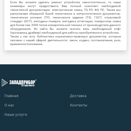
Если Вы можете сделать ремонт устройства самостоятельно, то наши
инженеры могут предоставить Вам полный комплект необходимой
технической документации: электрическая схема, ТО, РЭ, ФО, ПС. Также мы
располагаем обширной базой технических и метрологических документов:
технические условия (ТУ), техническое задание (ТЗ), ГОСТ, отраслевой
стандарт (ОСТ), методика поверки, методика аттестации, поверочная схема
для более чем 3500 типов измерительной техники от производителя данного
оборудования. Из сайта Вы можете скачать весь необходимый софт
(программа, драйвер) необходимый для работы приобретенного устройства.
Также у нас есть библиотека нормативно-правовых документов, которые
связаны с нашей сферой деятельности: закон, кодекс, постановление, указ,
временное положение.
Главная
Доставка
О нас
Контакты
Наши услуги