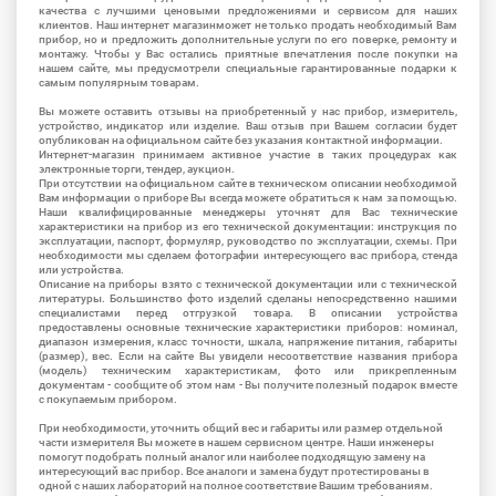
качества с лучшими ценовыми предложениями и сервисом для наших
клиентов. Наш интернет магазинможет не только продать необходимый Вам
прибор, но и предложить дополнительные услуги по его поверке, ремонту и
монтажу. Чтобы у Вас остались приятные впечатления после покупки на
нашем сайте, мы предусмотрели специальные гарантированные подарки к
самым популярным товарам.
Вы можете оставить отзывы на приобретенный у нас прибор, измеритель,
устройство, индикатор или изделие. Ваш отзыв при Вашем согласии будет
опубликован на официальном сайте без указания контактной информации.
Интернет-магазин принимаем активное участие в таких процедурах как
электронные торги, тендер, аукцион.
При отсутствии на официальном сайте в техническом описании необходимой
Вам информации о приборе Вы всегда можете обратиться к нам за помощью.
Наши квалифицированные менеджеры уточнят для Вас технические
характеристики на прибор из его технической документации: инструкция по
эксплуатации, паспорт, формуляр, руководство по эксплуатации, схемы. При
необходимости мы сделаем фотографии интересующего вас прибора, стенда
или устройства.
Описание на приборы взято с технической документации или с технической
литературы. Большинство фото изделий сделаны непосредственно нашими
специалистами перед отгрузкой товара. В описании устройства
предоставлены основные технические характеристики приборов: номинал,
диапазон измерения, класс точности, шкала, напряжение питания, габариты
(размер), вес. Если на сайте Вы увидели несоответствие названия прибора
(модель) техническим характеристикам, фото или прикрепленным
документам - сообщите об этом нам - Вы получите полезный подарок вместе
с покупаемым прибором.
При необходимости, уточнить общий вес и габариты или размер отдельной
части измерителя Вы можете в нашем сервисном центре. Наши инженеры
помогут подобрать полный аналог или наиболее подходящую замену на
интересующий вас прибор. Все аналоги и замена будут протестированы в
одной с наших лабораторий на полное соответствие Вашим требованиям.