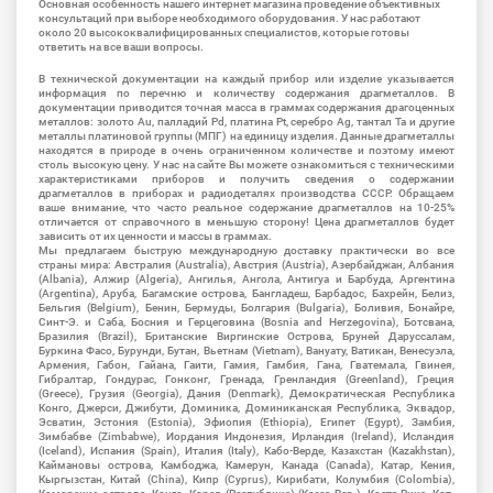
Основная особенность нашего интернет магазина проведение объективных
консультаций при выборе необходимого оборудования. У нас работают
около 20 высококвалифицированных специалистов, которые готовы
ответить на все ваши вопросы.
В технической документации на каждый прибор или изделие указывается
информация по перечню и количеству содержания драгметаллов. В
документации приводится точная масса в граммах содержания драгоценных
металлов: золото Au, палладий Pd, платина Pt, серебро Ag, тантал Ta и другие
металлы платиновой группы (МПГ) на единицу изделия. Данные драгметаллы
находятся в природе в очень ограниченном количестве и поэтому имеют
столь высокую цену. У нас на сайте Вы можете ознакомиться с техническими
характеристиками приборов и получить сведения о содержании
драгметаллов в приборах и радиодеталях производства СССР. Обращаем
ваше внимание, что часто реальное содержание драгметаллов на 10-25%
отличается от справочного в меньшую сторону! Цена драгметаллов будет
зависить от их ценности и массы в граммах.
Мы предлагаем быструю международную доставку практически во все
страны мира: Австралия (Australia), Австрия (Austria), Азербайджан, Албания
(Albania), Алжир (Algeria), Ангилья, Ангола, Антигуа и Барбуда, Аргентина
(Argentina), Аруба, Багамские острова, Бангладеш, Барбадос, Бахрейн, Белиз,
Бельгия (Belgium), Бенин, Бермуды, Болгария (Bulgaria), Боливия, Бонайре,
Синт-Э. и Саба, Босния и Герцеговина (Bosnia and Herzegovina), Ботсвана,
Бразилия (Brazil), Британские Виргинские Острова, Бруней Даруссалам,
Буркина Фасо, Бурунди, Бутан, Вьетнам (Vietnam), Вануату, Ватикан, Венесуэла,
Армения, Габон, Гайана, Гаити, Гамия, Гамбия, Гана, Гватемала, Гвинея,
Гибралтар, Гондурас, Гонконг, Гренада, Гренландия (Greenland), Греция
(Greece), Грузия (Georgia), Дания (Denmark), Демократическая Республика
Конго, Джерси, Джибути, Доминика, Доминиканская Республика, Эквадор,
Эсватин, Эстония (Estonia), Эфиопия (Ethiopia), Египет (Egypt), Замбия,
Зимбабве (Zimbabwe), Иордания Индонезия, Ирландия (Ireland), Исландия
(Iceland), Испания (Spain), Италия (Italy), Кабо-Верде, Казахстан (Kazakhstan),
Каймановы острова, Камбоджа, Камерун, Канада (Canada), Катар, Кения,
Кыргызстан, Китай (China), Кипр (Cyprus), Кирибати, Колумбия (Colombia),