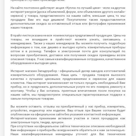
На сайте постоянно действует акция «Куплю по лучшей цене» - если на другом
интернет-ресурсе (доска объявлений, форум, или объявление другого онлайн-
сервиса) у товара, представленного на нашем сайте, меньшая цена, то мы
продадим Вам его еще дешевле! Покупателям также предоставляется
дополнительная скидка за оставленный отзыв или фотографии применения
наших товаров.
В прайс-листе указана не вся номенклатура предлагаемой продукции. Цены на
товары, не вошедшие в прайс-лист можете узнать, связавшись с
менеджерами. Также у наших менеджеров Вы можете получить подробную
информацию о том, как дешево и выгодно купить измерительные приборы
оптом и в розницу. Телефон и электронная почта для консультаций по
вопросам приобретения, доставки или получения скидки приведены возле
описания товара. У нас самые квалифицированные сотрудники, качественное
оборудование и выгодная цена.
Интернет магазин Западприбор - официальный дилер заводов изготовителей
измерительного оборудования. Наша цель - продажа товаров высокого
качества с лучшими ценовыми предложениями и сервисом для наших
клиентов. Наш интернет магазинможет не только продать необходимый Вам
прибор, но и предложить дополнительные услуги по его поверке, ремонту и
монтажу. Чтобы у Вас остались приятные впечатления после покупки на
нашем сайте, мы предусмотрели специальные гарантированные подарки к
самым популярным товарам.
Вы можете оставить отзывы на приобретенный у нас прибор, измеритель,
устройство, индикатор или изделие. Ваш отзыв при Вашем согласии будет
опубликован на официальном сайте без указания контактной информации.
Интернет-магазин принимаем активное участие в таких процедурах как
электронные торги, тендер, аукцион.
При отсутствии на официальном сайте в техническом описании необходимой
Вам информации о приборе Вы всегда можете обратиться к нам за помощью.
Наши квалифицированные менеджеры уточнят для Вас технические