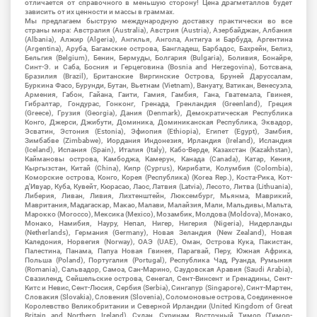
отличается от справочного в меньшую сторону! Цена драгметаллов будет
зависить от их ценности и массы в граммах.
Мы предлагаем быструю международную доставку практически во все
страны мира: Австралия (Australia), Австрия (Austria), Азербайджан, Албания
(Albania), Алжир (Algeria), Ангилья, Ангола, Антигуа и Барбуда, Аргентина
(Argentina), Аруба, Багамские острова, Бангладеш, Барбадос, Бахрейн, Белиз,
Бельгия (Belgium), Бенин, Бермуды, Болгария (Bulgaria), Боливия, Бонайре,
Синт-Э. и Саба, Босния и Герцеговина (Bosnia and Herzegovina), Ботсвана,
Бразилия (Brazil), Британские Виргинские Острова, Бруней Даруссалам,
Буркина Фасо, Бурунди, Бутан, Вьетнам (Vietnam), Вануату, Ватикан, Венесуэла,
Армения, Габон, Гайана, Гаити, Гамия, Гамбия, Гана, Гватемала, Гвинея,
Гибралтар, Гондурас, Гонконг, Гренада, Гренландия (Greenland), Греция
(Greece), Грузия (Georgia), Дания (Denmark), Демократическая Республика
Конго, Джерси, Джибути, Доминика, Доминиканская Республика, Эквадор,
Эсватин, Эстония (Estonia), Эфиопия (Ethiopia), Египет (Egypt), Замбия,
Зимбабве (Zimbabwe), Иордания Индонезия, Ирландия (Ireland), Исландия
(Iceland), Испания (Spain), Италия (Italy), Кабо-Верде, Казахстан (Kazakhstan),
Каймановы острова, Камбоджа, Камерун, Канада (Canada), Катар, Кения,
Кыргызстан, Китай (China), Кипр (Cyprus), Кирибати, Колумбия (Colombia),
Коморские острова, Конго, Корея (Республика) (Korea Rep.), Коста-Рика, Кот-
д'Ивуар, Куба, Кувейт, Кюрасао, Лаос, Латвия (Latvia), Лесото, Литва (Lithuania),
Либерия, Ливан, Ливия, Лихтенштейн, Люксембург, Мьянма, Маврикий,
Мавритания, Мадагаскар, Макао, Малави, Малайзия, Мали, Мальдивы, Мальта,
Марокко (Morocco), Мексика (Mexico), Мозамбик, Молдова (Moldova), Монако,
Монако, Намибия, Науру, Непал, Нигер, Нигерия (Nigeria), Нидерланды
(Netherlands), Германия (Germany), Новая Зеландия (New Zealand), Новая
Каледония, Норвегия (Norway), ОАЭ (UAE), Оман, Острова Кука, Пакистан,
Палестина, Панама, Папуа Новая Гвинея, Парагвай, Перу, Южная Африка,
Польша (Poland), Португалия (Portugal), Республика Чад, Руанда, Румыния
(Romania), Сальвадор, Самоа, Сан-Марино, Саудовская Аравия (Saudi Arabia),
Свазиленд, Сейшельские острова, Сенегал, Сент-Винсент и Гренадины, Сент-
Китс и Невис, Сент-Люсия, Сербия (Serbia), Сингапур (Singapore), Синт-Мартен,
Словакия (Slovakia), Словения (Slovenia), Соломоновые острова, Соединенное
Королевство Великобритании и Северной Ирландии (United Kingdom of Great
Britain and Northern Ireland), Судан, Суринам, Восточный Тимор (Тимор-