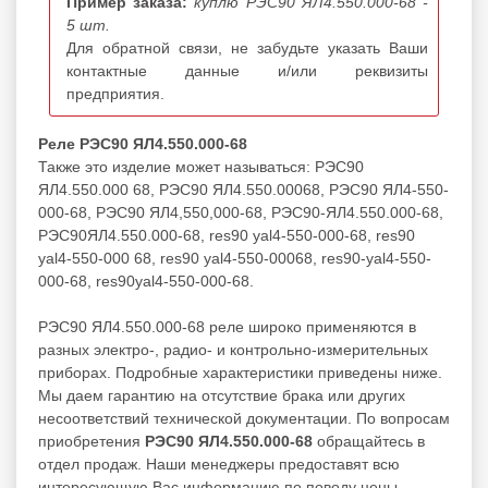
Пример заказа:
куплю РЭС90 ЯЛ4.550.000-68 -
5 шт.
Для обратной связи, не забудьте указать Ваши
контактные данные и/или реквизиты
предприятия.
Реле РЭС90 ЯЛ4.550.000-68
Также это изделие может называться: РЭС90
ЯЛ4.550.000 68, РЭС90 ЯЛ4.550.00068, РЭС90 ЯЛ4-550-
000-68, РЭС90 ЯЛ4,550,000-68, РЭС90-ЯЛ4.550.000-68,
РЭС90ЯЛ4.550.000-68, res90 yal4-550-000-68, res90
yal4-550-000 68, res90 yal4-550-00068, res90-yal4-550-
000-68, res90yal4-550-000-68.
РЭС90 ЯЛ4.550.000-68 реле широко применяются в
разных электро-, радио- и контрольно-измерительных
приборах. Подробные характеристики приведены ниже.
Мы даем гарантию на отсутствие брака или других
несоответствий технической документации. По вопросам
приобретения
РЭС90 ЯЛ4.550.000-68
обращайтесь в
отдел продаж. Наши менеджеры предоставят всю
интересующую Вас информацию по поводу цены,