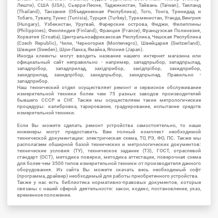
Лешти), США (USA), Сьерра-Леоне, Таджикистан, Тайвань (Taiwan), Таиланд
(Thailand), Танзания (Объединенная Республика), Того, Тонга, Тринидад и
Тобаго, Тувалу, Тунис (Tunisia), Турция (Turkey), Туркменистан, Уганда, Венгрия
(Hungary), Узбекистан, Уругвай, Фарерские острова, Фиджи, Филиппины
(Philippines), Финляндия (Finland), Франция (France), Французская Полинезия,
Хорватия (Croatia), Центральноафриканская Республика, Чешская Республика
(Czech Republic), Чили, Черногория (Montenegro), Швейцария (Switzerland),
Швеция (Sweden), Шри-Ланка, Ямайка, Япония (Japan).
Иногда клиенты могут вводить название нашего интернет магазина или
официальный сайт неправильно - например, западпрыбор, западпрылад,
западпрібор, западприлад, західприбор, західпрібор, захидприбор,
захидприлад, захидпрібор, захидпрыбор, захидпрылад. Правильно -
западприбор.
Наш технический отдел осуществляет ремонт и сервисное обслуживание
измерительной техники более чем 75 разных заводов производителей
бывшего СССР и СНГ. Также мы осуществляем такие метрологические
процедуры: калибровка, тарирование, градуирование, испытание средств
измерительной техники.
Если Вы можете сделать ремонт устройства самостоятельно, то наши
инженеры могут предоставить Вам полный комплект необходимой
технической документации: электрическая схема, ТО, РЭ, ФО, ПС. Также мы
располагаем обширной базой технических и метрологических документов:
технические условия (ТУ), техническое задание (ТЗ), ГОСТ, отраслевой
стандарт (ОСТ), методика поверки, методика аттестации, поверочная схема
для более чем 3500 типов измерительной техники от производителя данного
оборудования. Из сайта Вы можете скачать весь необходимый софт
(программа, драйвер) необходимый для работы приобретенного устройства.
Также у нас есть библиотека нормативно-правовых документов, которые
связаны с нашей сферой деятельности: закон, кодекс, постановление, указ,
временное положение.