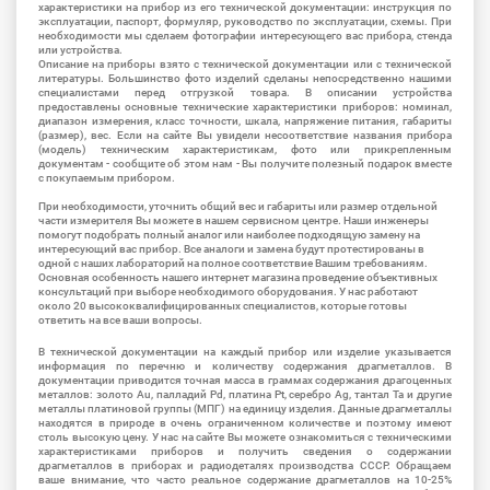
характеристики на прибор из его технической документации: инструкция по
эксплуатации, паспорт, формуляр, руководство по эксплуатации, схемы. При
необходимости мы сделаем фотографии интересующего вас прибора, стенда
или устройства.
Описание на приборы взято с технической документации или с технической
литературы. Большинство фото изделий сделаны непосредственно нашими
специалистами перед отгрузкой товара. В описании устройства
предоставлены основные технические характеристики приборов: номинал,
диапазон измерения, класс точности, шкала, напряжение питания, габариты
(размер), вес. Если на сайте Вы увидели несоответствие названия прибора
(модель) техническим характеристикам, фото или прикрепленным
документам - сообщите об этом нам - Вы получите полезный подарок вместе
с покупаемым прибором.
При необходимости, уточнить общий вес и габариты или размер отдельной
части измерителя Вы можете в нашем сервисном центре. Наши инженеры
помогут подобрать полный аналог или наиболее подходящую замену на
интересующий вас прибор. Все аналоги и замена будут протестированы в
одной с наших лабораторий на полное соответствие Вашим требованиям.
Основная особенность нашего интернет магазина проведение объективных
консультаций при выборе необходимого оборудования. У нас работают
около 20 высококвалифицированных специалистов, которые готовы
ответить на все ваши вопросы.
В технической документации на каждый прибор или изделие указывается
информация по перечню и количеству содержания драгметаллов. В
документации приводится точная масса в граммах содержания драгоценных
металлов: золото Au, палладий Pd, платина Pt, серебро Ag, тантал Ta и другие
металлы платиновой группы (МПГ) на единицу изделия. Данные драгметаллы
находятся в природе в очень ограниченном количестве и поэтому имеют
столь высокую цену. У нас на сайте Вы можете ознакомиться с техническими
характеристиками приборов и получить сведения о содержании
драгметаллов в приборах и радиодеталях производства СССР. Обращаем
ваше внимание, что часто реальное содержание драгметаллов на 10-25%