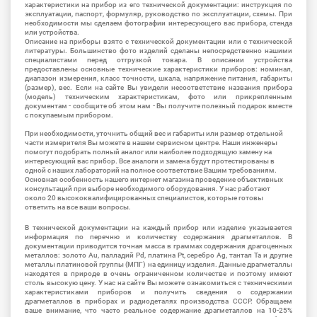
характеристики на прибор из его технической документации: инструкция по
эксплуатации, паспорт, формуляр, руководство по эксплуатации, схемы. При
необходимости мы сделаем фотографии интересующего вас прибора, стенда
или устройства.
Описание на приборы взято с технической документации или с технической
литературы. Большинство фото изделий сделаны непосредственно нашими
специалистами перед отгрузкой товара. В описании устройства
предоставлены основные технические характеристики приборов: номинал,
диапазон измерения, класс точности, шкала, напряжение питания, габариты
(размер), вес. Если на сайте Вы увидели несоответствие названия прибора
(модель) техническим характеристикам, фото или прикрепленным
документам - сообщите об этом нам - Вы получите полезный подарок вместе
с покупаемым прибором.
При необходимости, уточнить общий вес и габариты или размер отдельной
части измерителя Вы можете в нашем сервисном центре. Наши инженеры
помогут подобрать полный аналог или наиболее подходящую замену на
интересующий вас прибор. Все аналоги и замена будут протестированы в
одной с наших лабораторий на полное соответствие Вашим требованиям.
Основная особенность нашего интернет магазина проведение объективных
консультаций при выборе необходимого оборудования. У нас работают
около 20 высококвалифицированных специалистов, которые готовы
ответить на все ваши вопросы.
В технической документации на каждый прибор или изделие указывается
информация по перечню и количеству содержания драгметаллов. В
документации приводится точная масса в граммах содержания драгоценных
металлов: золото Au, палладий Pd, платина Pt, серебро Ag, тантал Ta и другие
металлы платиновой группы (МПГ) на единицу изделия. Данные драгметаллы
находятся в природе в очень ограниченном количестве и поэтому имеют
столь высокую цену. У нас на сайте Вы можете ознакомиться с техническими
характеристиками приборов и получить сведения о содержании
драгметаллов в приборах и радиодеталях производства СССР. Обращаем
ваше внимание, что часто реальное содержание драгметаллов на 10-25%