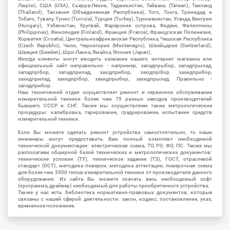
Лешти), США (USA), Сьерра-Леоне, Таджикистан, Тайвань (Taiwan), Таиланд
(Thailand), Танзания (Объединенная Республика), Того, Тонга, Тринидад и
Тобаго, Тувалу, Тунис (Tunisia), Турция (Turkey), Туркменистан, Уганда, Венгрия
(Hungary), Узбекистан, Уругвай, Фарерские острова, Фиджи, Филиппины
(Philippines), Финляндия (Finland), Франция (France), Французская Полинезия,
Хорватия (Croatia), Центральноафриканская Республика, Чешская Республика
(Czech Republic), Чили, Черногория (Montenegro), Швейцария (Switzerland),
Швеция (Sweden), Шри-Ланка, Ямайка, Япония (Japan).
Иногда клиенты могут вводить название нашего интернет магазина или
официальный сайт неправильно - например, западпрыбор, западпрылад,
западпрібор, западприлад, західприбор, західпрібор, захидприбор,
захидприлад, захидпрібор, захидпрыбор, захидпрылад. Правильно -
западприбор.
Наш технический отдел осуществляет ремонт и сервисное обслуживание
измерительной техники более чем 75 разных заводов производителей
бывшего СССР и СНГ. Также мы осуществляем такие метрологические
процедуры: калибровка, тарирование, градуирование, испытание средств
измерительной техники.
Если Вы можете сделать ремонт устройства самостоятельно, то наши
инженеры могут предоставить Вам полный комплект необходимой
технической документации: электрическая схема, ТО, РЭ, ФО, ПС. Также мы
располагаем обширной базой технических и метрологических документов:
технические условия (ТУ), техническое задание (ТЗ), ГОСТ, отраслевой
стандарт (ОСТ), методика поверки, методика аттестации, поверочная схема
для более чем 3500 типов измерительной техники от производителя данного
оборудования. Из сайта Вы можете скачать весь необходимый софт
(программа, драйвер) необходимый для работы приобретенного устройства.
Также у нас есть библиотека нормативно-правовых документов, которые
связаны с нашей сферой деятельности: закон, кодекс, постановление, указ,
временное положение.