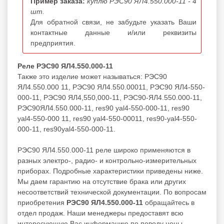
Пример заказа:
куплю РЭС90 ЯЛ4.550.000-11 - 4
шт.
Для обратной связи, не забудьте указать Ваши
контактные данные и/или реквизиты
предприятия.
Реле РЭС90 ЯЛ4.550.000-11
Также это изделие может называться: РЭС90
ЯЛ4.550.000 11, РЭС90 ЯЛ4.550.00011, РЭС90 ЯЛ4-550-
000-11, РЭС90 ЯЛ4,550,000-11, РЭС90-ЯЛ4.550.000-11,
РЭС90ЯЛ4.550.000-11, res90 yal4-550-000-11, res90
yal4-550-000 11, res90 yal4-550-00011, res90-yal4-550-
000-11, res90yal4-550-000-11.
РЭС90 ЯЛ4.550.000-11 реле широко применяются в
разных электро-, радио- и контрольно-измерительных
приборах. Подробные характеристики приведены ниже.
Мы даем гарантию на отсутствие брака или других
несоответствий технической документации. По вопросам
приобретения
РЭС90 ЯЛ4.550.000-11
обращайтесь в
отдел продаж. Наши менеджеры предоставят всю
интересующую Вас информацию по поводу цены,