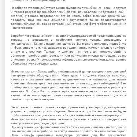
На сайте постоянно действует акция «Куплю по лучшей цене» - если на другом
интернет-ресурсе (доска объявлений, форум, или объявление другого онлайн-
сервиса) у товара, представленного на нашем сайте, меньшая цена, то мы
продадим Вам его еще дешевле! Покупателям также предоставляется
дополнительная скидка за оставленный отзыв или фотографии применения
наших товаров.
В прайс-листе указана не вся номенклатура предлагаемой продукции. Цены на
товары, не вошедшие в прайс-лист можете узнать, связавшись с
менеджерами. Также у наших менеджеров Вы можете получить подробную
информацию о том, как дешево и выгодно купить измерительные приборы
оптом и в розницу. Телефон и электронная почта для консультаций по
вопросам приобретения, доставки или получения скидки приведены возле
описания товара. У нас самые квалифицированные сотрудники, качественное
оборудование и выгодная цена.
Интернет магазин Западприбор - официальный дилер заводов изготовителей
измерительного оборудования. Наша цель - продажа товаров высокого
качества с лучшими ценовыми предложениями и сервисом для наших
клиентов. Наш интернет магазинможет не только продать необходимый Вам
прибор, но и предложить дополнительные услуги по его поверке, ремонту и
монтажу. Чтобы у Вас остались приятные впечатления после покупки на
нашем сайте, мы предусмотрели специальные гарантированные подарки к
самым популярным товарам.
Вы можете оставить отзывы на приобретенный у нас прибор, измеритель,
устройство, индикатор или изделие. Ваш отзыв при Вашем согласии будет
опубликован на официальном сайте без указания контактной информации.
Интернет-магазин принимаем активное участие в таких процедурах как
электронные торги, тендер, аукцион.
При отсутствии на официальном сайте в техническом описании необходимой
Вам информации о приборе Вы всегда можете обратиться к нам за помощью.
Наши квалифицированные менеджеры уточнят для Вас технические