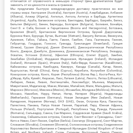
отличается от справочного в меньшую сторону! Цена драгметаллов будет
зависить от их ценности и массы в граммах.
Мы предлагаем быструю международную доставку практически во все
страны мира: Австралия (Australia), Австрия (Austria), Азербайджан, Албания
(Albania), Алжир (Algeria), Ангилья, Ангола, Антигуа и Барбуда, Аргентина
(Argentina), Аруба, Багамские острова, Бангладеш, Барбадос, Бахрейн, Белиз,
Бельгия (Belgium), Бенин, Бермуды, Болгария (Bulgaria), Боливия, Бонайре,
Синт-Э. и Саба, Босния и Герцеговина (Bosnia and Herzegovina), Ботсвана,
Бразилия (Brazil), Британские Виргинские Острова, Бруней Даруссалам,
Буркина Фасо, Бурунди, Бутан, Вьетнам (Vietnam), Вануату, Ватикан, Венесуэла,
Армения, Габон, Гайана, Гаити, Гамия, Гамбия, Гана, Гватемала, Гвинея,
Гибралтар, Гондурас, Гонконг, Гренада, Гренландия (Greenland), Греция
(Greece), Грузия (Georgia), Дания (Denmark), Демократическая Республика
Конго, Джерси, Джибути, Доминика, Доминиканская Республика, Эквадор,
Эсватин, Эстония (Estonia), Эфиопия (Ethiopia), Египет (Egypt), Замбия,
Зимбабве (Zimbabwe), Иордания Индонезия, Ирландия (Ireland), Исландия
(Iceland), Испания (Spain), Италия (Italy), Кабо-Верде, Казахстан (Kazakhstan),
Каймановы острова, Камбоджа, Камерун, Канада (Canada), Катар, Кения,
Кыргызстан, Китай (China), Кипр (Cyprus), Кирибати, Колумбия (Colombia),
Коморские острова, Конго, Корея (Республика) (Korea Rep.), Коста-Рика, Кот-
д'Ивуар, Куба, Кувейт, Кюрасао, Лаос, Латвия (Latvia), Лесото, Литва (Lithuania),
Либерия, Ливан, Ливия, Лихтенштейн, Люксембург, Мьянма, Маврикий,
Мавритания, Мадагаскар, Макао, Малави, Малайзия, Мали, Мальдивы, Мальта,
Марокко (Morocco), Мексика (Mexico), Мозамбик, Молдова (Moldova), Монако,
Монако, Намибия, Науру, Непал, Нигер, Нигерия (Nigeria), Нидерланды
(Netherlands), Германия (Germany), Новая Зеландия (New Zealand), Новая
Каледония, Норвегия (Norway), ОАЭ (UAE), Оман, Острова Кука, Пакистан,
Палестина, Панама, Папуа Новая Гвинея, Парагвай, Перу, Южная Африка,
Польша (Poland), Португалия (Portugal), Республика Чад, Руанда, Румыния
(Romania), Сальвадор, Самоа, Сан-Марино, Саудовская Аравия (Saudi Arabia),
Свазиленд, Сейшельские острова, Сенегал, Сент-Винсент и Гренадины, Сент-
Китс и Невис, Сент-Люсия, Сербия (Serbia), Сингапур (Singapore), Синт-Мартен,
Словакия (Slovakia), Словения (Slovenia), Соломоновые острова, Соединенное
Королевство Великобритании и Северной Ирландии (United Kingdom of Great
Britain and Northern Ireland), Судан, Суринам, Восточный Тимор (Тимор-